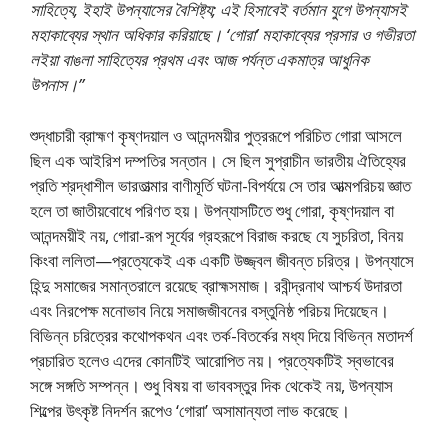
সাহিত্যে, ইহাই উপন্যাসের বৈশিষ্ট্য; এই হিসাবেই বর্তমান যুগে উপন্যাসই
মহাকাব্যের স্থান অধিকার করিয়াছে। ‘গােরা’ মহাকাব্যের প্রসার ও গভীরতা
লইয়া বাঙলা সাহিত্যের প্রথম এবং আজ পর্যন্ত একমাত্র আধুনিক
উপনাস।”
শুদ্ধাচারী ব্রাহ্মণ কৃষ্ণদয়াল ও আনন্দময়ীর পুত্ররূপে পরিচিত গােরা আসলে
ছিল এক আইরিশ দম্পতির সন্তান। সে ছিল সুপ্রাচীন ভারতীয় ঐতিহ্যের
প্রতি শ্রদ্ধাশীল ভারতাত্মার বাণীমূর্তি ঘটনা-বিপর্যয়ে সে তার আত্মপরিচয় জ্ঞাত
হলে তা জাতীয়বােধে পরিণত হয়। উপন্যাসটিতে শুধু গােরা, কৃষ্ণদয়াল বা
আনন্দময়ীই নয়, গােরা-রূপ সূর্যের গ্রহরূপে বিরাজ করছে যে সুচরিতা, বিনয়
কিংবা ললিতা—প্রত্যেকেই এক একটি উজ্জ্বল জীবন্ত চরিত্র। উপন্যাসে
হিন্দু সমাজের সমান্তরালে রয়েছে ব্রাহ্মসমাজ। রবীন্দ্রনাথ আশ্চর্য উদারতা
এবং নিরপেক্ষ মনােভাব নিয়ে সমাজজীবনের বস্তুনিষ্ঠ পরিচয় দিয়েছেন।
বিভিন্ন চরিত্রের কথােপকথন এবং তর্ক-বিতর্কের মধ্য দিয়ে বিভিন্ন মতাদর্শ
প্রচারিত হলেও এদের কোনটিই আরােপিত নয়। প্রত্যেকটিই স্বভাবের
সঙ্গে সঙ্গতি সম্পন্ন। শুধু বিষয় বা ভাববস্তুর দিক থেকেই নয়, উপন্যাস
শিল্পের উৎকৃষ্ট নিদর্শন রূপেও ‘গােরা’ অসামান্যতা লাভ করেছে।