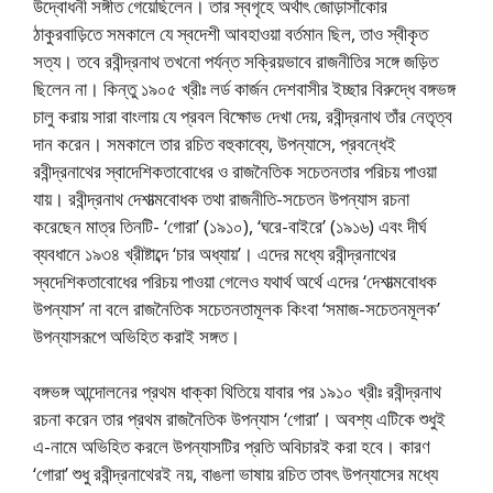
উদ্বোধনী সঙ্গীত গেয়েছিলেন। তার স্বগৃহে অর্থাৎ জোড়াসাঁকোর
ঠাকুরবাড়িতে সমকালে যে স্বদেশী আবহাওয়া বর্তমান ছিল, তাও স্বীকৃত
সত্য। তবে রবীন্দ্রনাথ তখনাে পর্যন্ত সক্রিয়ভাবে রাজনীতির সঙ্গে জড়িত
ছিলেন না। কিন্তু ১৯০৫ খ্রীঃ লর্ড কার্জন দেশবাসীর ইচ্ছার বিরুদ্ধে বঙ্গভঙ্গ
চালু করায় সারা বাংলায় যে প্রবল বিক্ষোভ দেখা দেয়, রবীন্দ্রনাথ তাঁর নেতৃত্ব
দান করেন। সমকালে তার রচিত বহুকাব্যে, উপন্যাসে, প্রবন্ধেই
রবীন্দ্রনাথের স্বাদেশিকতাবােধের ও রাজনৈতিক সচেতনতার পরিচয় পাওয়া
যায়। রবীন্দ্রনাথ দেশাত্মবােধক তথা রাজনীতি-সচেতন উপন্যাস রচনা
করেছেন মাত্র তিনটি- ‘গােরা’ (১৯১০), ‘ঘরে-বাইরে’ (১৯১৬) এবং দীর্ঘ
ব্যবধানে ১৯৩৪ খ্রীষ্টাব্দে ‘চার অধ্যায়’। এদের মধ্যে রবীন্দ্রনাথের
স্বদেশিকতাবােধের পরিচয় পাওয়া গেলেও যথার্থ অর্থে এদের ‘দেশাত্মবােধক
উপন্যাস’ না বলে রাজনৈতিক সচেতনতামূলক কিংবা ‘সমাজ-সচেতনমূলক’
উপন্যাসরূপে অভিহিত করাই সঙ্গত।
বঙ্গভঙ্গ আন্দোলনের প্রথম ধাক্কা থিতিয়ে যাবার পর ১৯১০ খ্রীঃ রবীন্দ্রনাথ
রচনা করেন তার প্রথম রাজনৈতিক উপন্যাস ‘গােরা’। অবশ্য এটিকে শুধুই
এ-নামে অভিহিত করলে উপন্যাসটির প্রতি অবিচারই করা হবে। কারণ
‘গােরা’ শুধু রবীন্দ্রনাথেরই নয়, বাঙলা ভাষায় রচিত তাবৎ উপন্যাসের মধ্যে