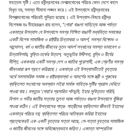
মহত্তম সৃষ্টি। এতে রবীন্দ্রনাথের দেশাত্মবােধের পরিচয় কোন দেশে কালে
বিধৃত নয়, সমস্ত সীমানা লঙ্ঘন করে। এই উপন্যাসে রবীন্দ্রনাথের
বিশ্বাত্মবােধের পরিচয়ই মুদ্রিত রয়েছে। এই উপন্যাস-বিষয়ে রবীন্দ্র
বিশেষজ্ঞ ডঃ নীহাররঞ্জন রায় বলেন,
“গােরা’ বাঙলা সাহিত্যে আজ পর্যন্ত
একমাত্র উপন্যাস যে উপন্যাসে সমগ্র শিক্ষিত বাঙালী মধ্যবিত্ত সমাজের
একটি বিশেষ সামাজিক ও রাষ্ট্রীয় চিন্তাধারা ও আদর্শ, সমস্ত বিক্ষোভ ও
আন্দোলন, ধর্ম ও জাতীয় জীবনের নুতন আদর্শ সন্ধানের সমস্ত ভাবাবেগ ও
চিন্তাবিপর্যয়, যুক্তি-তর্কের উত্তপ, অনুভূতির উদ্দীপনা, বুদ্ধি ও বীর্যের
দীপ্তি, এককথায় একটি সমগ্র দেশ ও জাতির পুরােগামী, এক শ্রেণীর সমগ্র
জীবনধারা রূপ গ্রহণ করিয়াছে। একমাত্র এই উপন্যাসটিতেই বৃহত্তর
অর্থে সমসাময়িক সমাজ ও রাষ্ট্রব্যবস্থা ও আদর্শের সঙ্গে স্ত্রী ও পুরুষের
ব্যক্তিগত সংযােগের অবস্থান লইয়া সার্থক সাহিত্য-সৃষ্টির প্রয়াস দেখিতে
পাওয়া যায়। বস্তুতঃ ‘গােরা’র প্রসারিত পটভূমি, ইহার সুবিত্তত পরিধি,
বিশাল ও গভীর জাতীয় সত্তার তুলনা আজ পর্যন্তও বাঙলা উপন্যাসে খুঁজিয়া
পাওয়া কঠিন। এই উপন্যাসের পাত্র- পাত্রীদের ব্যক্তিগত জীবনই ইহাদের
একমাত্র পরিচয় নয়; ব্যক্তিগত পরিচয় অতিক্রম করিয়া ইহাদের
প্রত্যেকেরই এক একটি বৃহত্তর সত্তা আছে, সে-সত্তা বৃহত্তর সামাজিক
ও জাতীয় জীবনের সঙ্গে অবিচ্ছেদ্যভাবে জড়িত। একান্ত সাম্প্রতিক