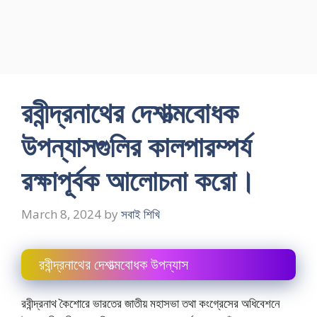
রবীন্দ্রনাথের দেশাত্মবােধক
উপন্যাসগুলির কালপারম্পর্য
রক্ষাপূর্বক আলােচনা করাে।
March 8, 2024
by
সবাই শিখি
রবীন্দ্রনাথের দেশাত্মবােধক উপন্যাস
রবীন্দ্রনাথ কৈশােরে ভারতের জাতীয় মহাসভা তথা কংগ্রেসের অধিবেশনে