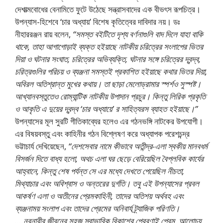
দেশাত্মবােধের বেনামিতে ফুটে উঠেছে সন্ত্রাসবাদের এক বীভৎস রূপচিত্র।
উপন্যাস-হিশেবে ‘চার অধ্যায়’ বিশেষ কৃতিত্বের দাবিদার নয়। ডঃ
নীহাররঞ্জন রায় বলেন,
“সমস্ত বইটিতে দৃশ্য বর্ণনাগুলি বাদ দিলে যাহা বাকি
থাকে, তাহা আগাগােড়াই ব্যক্ত হইয়াছে নাটকীয় চরিত্রের সংলাপের ভিতর
দিয়া ও ঘটনার সংঘাত, চরিত্রের অভিব্যক্তি, ঘটনার সঙ্গে চরিত্রের দ্বন্দ্ব,
চরিত্রগুলির পরিচয় ও ব্যঞ্জনা সমস্তই প্রকাশিত হইয়াছে কথার ভিতর দিয়া,
অবিরল অতিশ্রান্ত মুখের কথায়। তা ছাড়া মেলােড্রামার স্পর্শও সুস্পষ্ট।
আখ্যানবস্তুতেও রােম্যান্টিক নাটকীয় উপাদান প্রচুর। কিন্তু লিরিক প্রকৃতি
ও আকৃতি এ দুয়ের দ্বন্দ্ব ‘চার অধ্যায়ে’ র সাহিত্যরস ব্যাহত হইয়াছে।”
উপন্যাসের মূল সুরটি গীতিকাব্যের হলেও এর গঠনভঙ্গি নাটকের উপযােগী।
এর বিষয়বস্তু এবং কাহিনীর গঠন বিশ্লেষণ করে অধ্যাপক পরেশচন্দ্র
ভট্টাচার্য দেখিয়েছেন,
“দেশসেবার নামে কীভাবে অতীন্দ্র-এলা স্বকীয় মানবধর্ম
বিসর্জন দিতে বাধ্য হলাে, অথচ এলা ঘর ছেড়ে বেরিয়েছিল বৈপ্লবিক কার্যের
আহ্বানে, কিন্তু শেষ পর্যন্ত সে এর মধ্যে দেখতে পেয়েছিল নীচতা,
মিথ্যাচার এবং অবিশ্বাস ও অন্তরের দুর্গতি। তবু এই উপন্যাসের প্রবল
আকর্ষণ এলা ও অতীনের প্রেমকাহিনী, তাদের অতিশয় অর্থবহ এবং
ব্যঞ্জনাময় সংলাপ এবং তাদের প্রেমের অনিবার্য ট্র্যাজিক পরিণতি।
….নরনারীর জীবনের সহজ স্বাভাবিক বিকাশের প্রেরণাই প্রেম, আলােচ্য