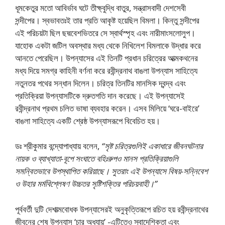
ধূমকেতুর মতাে আবির্ভাব ঘটে তীক্ষ্বুদ্ধি বাতুর, সন্ত্রাসবাদী দেশসেবী
সন্দীপের। স্বভাবতঃই তার প্রতি আকৃষ্ট হয়েছিল বিমলা। কিন্তু সন্দীপের
এই পরিচয়টা ছিল ছদ্মবেশভিতরে সে স্বার্থস্পৃহ এবং নারীমাংসলােলুপ।
যাহােক একটা জটিল অবস্থার মধ্য থেকে নিখিলেশ বিমলাকে উদ্ধার করে
আনতে পেরেছিল। উপন্যাসের এই তিনটি প্রধান চরিত্রের আত্মকথনের
মধ্য দিয়ে সমগ্র কাহিনী বর্ণনা করে রবীন্দ্রনাথ বাঙলা উপন্যাস সাহিত্যে
নতুনতর পথের সন্ধান দিলেন। চরিত্র তিনটির মানসিক দ্বন্দ্ব এবং
প্রতিক্রিয়া উপন্যাসটিকে দ্রুতগতি দান করেছে। এই উপন্যাসেই
রবীন্দ্রনাথ প্রথম চলিত ভাষা ব্যবহার করেন। এসব মিলিয়ে ‘ঘরে-বাইরে’
বাঙলা সাহিত্যে একটি শ্রেষ্ঠ উপন্যাসরূপে বিবেচিত হয়।
ডঃ শ্রীকুমার বন্দ্যোপাধ্যায় বলেন,
“সৃষ্ট চরিত্রগুলিই একাধারে জীবনঘটনার
নায়ক ও ব্যাখ্যাতা-বূপে সংঘাতে বহিঃরুপও মানস প্রতিক্রিয়াগুলি
সমন্বিতভাবে উপস্থাপিত করিয়াছে। সুতরাং এই উপন্যাসে বিষয়-সন্নিবেশ
ও উহার মর্মবিশ্লেষণ উচ্চতর সৃষ্টিশক্তির পরিচয়বাহী।”
পূর্ববর্তী দুটি দেশাত্মবােধক উপন্যাসেরই অনুকৃত্তিরূপে রচিত হয় রবীন্দ্রনাথের
জীবনের শেষ উপন্যাস ‘চার অধ্যায়’ -এটিতেও স্বাদেশিকতা এবং