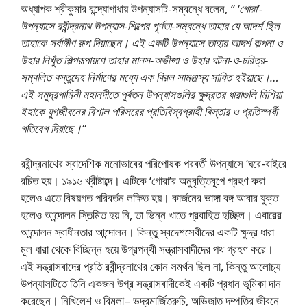
অধ্যাপক শ্রীকুমার বন্দ্যোপাধায় উপন্যাসটি-সম্বন্ধে বলেন,
” ‘গােরা’-
উপন্যাসে রবীন্দ্রনাথ উপন্যাস-শিল্পের পূর্ণতা-সম্বন্ধে তাহার যে আদর্শ ছিল
তাহাকে সর্বাঙ্গীণ রূপ দিয়াছেন। এই একটি উপন্যাসে তাহার আদর্শ কল্পনা ও
উহার নিখুঁত শিল্পরূপায়ণে তাহার মানস-অভীপ্সা ও উহার ঘটনা-ও-চরিত্র-
সম্বলিত বস্তুদেহ নির্মাণের মধ্যে এক বিরল সামঞ্জস্য সাধিত হইয়াছে।…
এই সমুদ্রগামিনী মহানদীতে পূর্বতন উপন্যাসগুলির ক্ষুদ্রতর ধারাগুলি মিশিয়া
ইহাকে যুগজীবনের বিশাল পরিসরের প্রতিবিস্বগ্রাহী বিস্তার ও প্রতিস্পর্ধী
গতিবেগ দিয়াছে।”
রবীন্দ্রনাথের স্বাদেশিক মনােভাবের পরিপোষক পরবর্তী উপন্যাসে ‘ঘরে-বাইরে
রচিত হয়। ১৯১৬ খ্রীষ্টাব্দে। এটিকে ‘গােরা’র অনুবৃত্তিবূপে গ্রহণ করা
হলেও এতে বিষয়গত পরিবর্তন লক্ষিত হয়। কার্জনের ভাঙ্গা বঙ্গ আবার যুক্ত
হলেও আন্দোলন স্তিমিত হয় নি, তা ভিন্ন খাতে প্রবাহিত হচ্ছিল। এবারের
আন্দোলন স্বাধীনতার আন্দোলন। কিন্তু স্বদেশসেবীদের একটি ক্ষুদ্র ধারা
মূল ধারা থেকে বিচ্ছিন্ন হয়ে উগ্রপন্থী সন্ত্রাসবাদীদের পথ গ্রহণ করে।
এই সন্ত্রাসবাদের প্রতি রবীন্দ্রনাথের কোন সমর্থন ছিল না, কিন্তু আলােচ্য
উপন্যাসটিতে তিনি একজন উগ্র সন্ত্রাসবাদীকেই একটি প্রধান ভূমিকা দান
করেছেন। নিখিলেশ ও বিমলা– ভদ্রমার্জিতরুচি, অভিজাত দম্পতির জীবনে