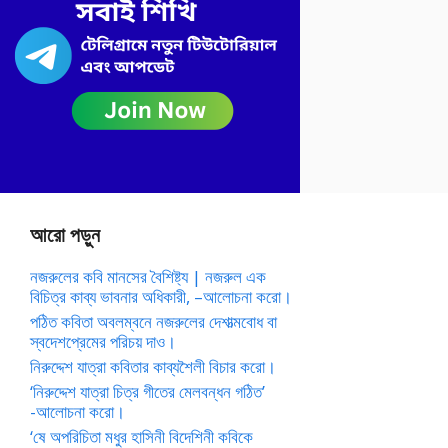
আরো পড়ুন
নজরুলের কবি মানসের বৈশিষ্ট্য | নজরুল এক
বিচিত্র কাব্য ভাবনার অধিকারী, –আলোচনা করো।
পঠিত কবিতা অবলম্বনে নজরুলের দেশাত্মবোধ বা
স্বদেশপ্রেমের পরিচয় দাও।
নিরুদ্দেশ যাত্রা কবিতার কাব্যশৈলী বিচার করো।
‘নিরুদ্দেশ যাত্রা চিত্র গীতের মেলবন্ধন গঠিত’
-আলোচনা করো।
‘ষে অপরিচিতা মধুর হাসিনী বিদেশিনী কবিকে