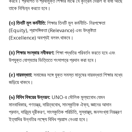
করবে। প্রথাগত ও প্রথামুক্ত শিক্ষার মাঝে যে কৃত্রিম দেয়াল বা বাধা আছে
তাকে নিশ্চিহ্ন করতে হবে।
(৩) তিনটি মূল কর্মনীতি:
শিক্ষার তিনটি মূল কর্মনীতি- নিরপক্ষেতা
(Equity), প্রাসঙ্গিকতা (Relevance) এবং উৎকৃষ্টতা
(Excellence) অবশ্যই বলবৎ থাকবে।
(৪) শিক্ষার সংস্কার নবীকরণ:
শিক্ষা পদ্ধতির পরিবর্তন করতে হবে এবং
উপযুক্ত যােগ্যতার ভিত্তিতে শংসাপত্র প্রদান করা হবে।
(৫) দায়বদ্ধতা:
সমাজের সঙ্গে যুক্ত সমস্ত মানুষের দায়বদ্ধতা শিক্ষার মধ্যে
জড়িয়ে থাকবে।
(৬) বিবিধ বিষয়ের উন্নয়ন:
UNO-র মৌলিক মূল্যবোেধ যেমন
মানবাধিকার, গণতন্ত্র, দায়িত্ববােধ, সাংস্কৃতিক ঐক্য, জ্ঞানের আদান
প্রদান, দারিদ্র্য দূরীকরণ, সাংস্কৃতিক পরিচিতি, সুস্বাস্থ্য, জনসংখ্যা নিয়ন্ত্রণ
ইত্যাদির উন্নতির লক্ষ্যে বিবিধ প্রয়াস নেওয়া হবে।