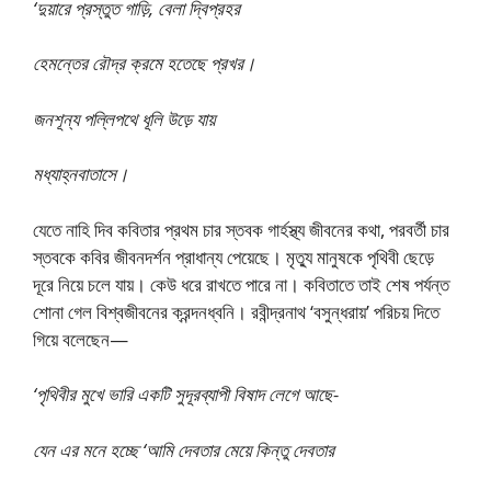
‘দুয়ারে প্রস্তুত গাড়ি, বেলা দ্বিপ্রহর
হেমন্তের রৌদ্র ক্রমে হতেছে প্রখর।
জনশূন্য পল্লিপথে ধূলি উড়ে যায়
মধ্যাহ্নবাতাসে।
যেতে নাহি দিব কবিতার প্রথম চার স্তবক গার্হস্থ্য জীবনের কথা, পরবর্তী চার
স্তবকে কবির জীবনদর্শন প্রাধান্য পেয়েছে। মৃত্যু মানুষকে পৃথিবী ছেড়ে
দূরে নিয়ে চলে যায়। কেউ ধরে রাখতে পারে না। কবিতাতে তাই শেষ পর্যন্ত
শোনা গেল বিশ্বজীবনের ক্রন্দনধ্বনি। রবীন্দ্রনাথ ‘বসুন্ধরায়’ পরিচয় দিতে
গিয়ে বলেছেন—
‘পৃথিবীর মুখে ভারি একটি সুদূরব্যাপী বিষাদ লেগে আছে-
যেন এর মনে হচ্ছে ‘আমি দেবতার মেয়ে কিন্তু দেবতার