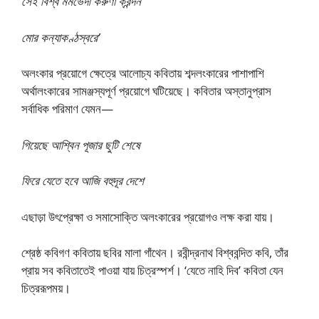
সেই বিশ্ব মর্মভেদী করুণা ক্রন্দন
মোর কন্যাকণ্ঠস্বরে’
অলংকার প্রয়োগে ক্ষেত্রে আলোচ্য কবিতায় শব্দলংকারের পাশাপাশি
অর্থালংকারের সামঞ্জস্যপূর্ণ প্রয়োগে ঘটিয়েছে। কবিতার অস্তানুপ্রাস
সর্বাধিক পরিমাণ যেমন—
গিয়েছে আশ্বিন পূজার ছুটি শেষে
ফিরে যেতে হবে আজি বহুদূর দেশে
এছাড়া উৎপ্রেক্ষা ও সমাসোক্তি অলংকারের প্রয়োগও লক্ষ করা যায়।
শ্রেষ্ঠ কবিগণ কবিতায় ছবির মালা গাঁথেন। রবীন্দ্রনাথ বিশ্ববন্দিত কবি, তাঁর
প্রায় সব কবিতাতেই পাওয়া যায় চিত্রস্পর্শ। ‘যেতে নাহি দিব’ কবিতা যেন
চিত্ররূপময়।