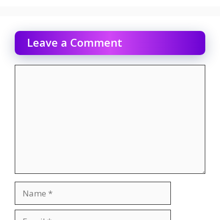
Leave a Comment
Comment
Name
Email