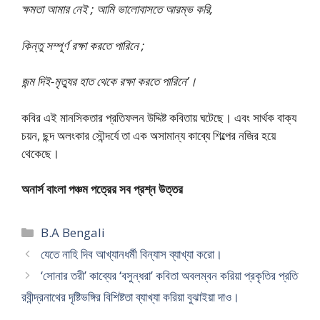
ক্ষমতা আমার নেই ; আমি ভালোবাসতে আরম্ভ করি,
কিন্তু সম্পূর্ণ রক্ষা করতে পারিনে ;
জন্ম দিই-মৃত্যুর হাত থেকে রক্ষা করতে পারিনে’।
কবির এই মানসিকতার প্রতিফলন উদ্দিষ্ট কবিতায় ঘটেছে। এবং সার্থক বাক্য
চয়ন, ছন্দ অলংকার সৌন্দর্যে তা এক অসামান্য কাব্যে শিল্পের নজির হয়ে
থেকেছে।
অনার্স বাংলা পঞ্চম পত্রের সব প্রশ্ন উত্তর
Categories
B.A Bengali
যেতে নাহি দিব আখ্যানধর্মী বিন্যাস ব্যাখ্যা করো।
‘সোনার তরী’ কাব্যের ‘বসুন্ধরা’ কবিতা অবলম্বন করিয়া প্রকৃতির প্রতি
রবীন্দ্রনাথের দৃষ্টিভঙ্গির বিশিষ্টতা ব্যাখ্যা করিয়া বুঝাইয়া দাও।