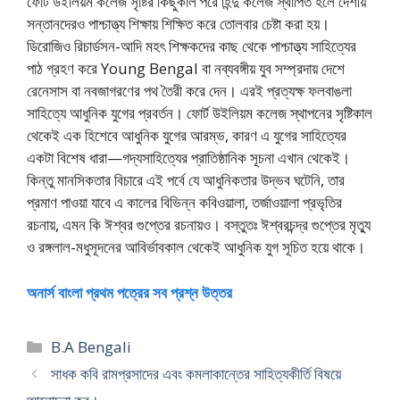
ফোর্ট উইলিয়ম কলেজ সৃষ্টির কিছুকাল পরে হিন্দু কলেজ স্থাপিত হলে দেশীয়
সন্তানদেরও পাশ্চাত্ত্য শিক্ষায় শিক্ষিত করে তােলবার চেষ্টা করা হয়।
ডিরােজিও রিচার্ডসন-আদি মহৎ শিক্ষকদের কাছ থেকে পাশ্চাত্ত্য সাহিত্যের
পাঠ গ্রহণ করে Young Bengal বা নব্যবঙ্গীয় যুব সম্প্রদায় দেশে
রেনেসাস বা নবজাগরণের পথ তৈরী করে দেন। এরই প্রত্যক্ষ ফলবাঙলা
সাহিত্যে আধুনিক যুগের প্রবর্তন। ফোর্ট উইলিয়ম কলেজ স্থাপনের সৃষ্টিকাল
থেকেই এক হিশেবে আধুনিক যুগের আরম্ভ, কারণ এ যুগের সাহিত্যের
একটা বিশেষ ধারা—গদ্যসাহিত্যের প্রাতিষ্ঠানিক সূচনা এখান থেকেই।
কিন্তু মানসিকতার বিচারে এই পর্বে যে আধুনিকতার উদ্ভব ঘটেনি, তার
প্রমাণ পাওয়া যাবে এ কালের বিভিন্ন কবিওয়ালা, তর্জাওয়ালা প্রভৃতির
রচনায়, এমন কি ঈশ্বর গুপ্তের রচনায়ও। বস্তুতঃ ঈশ্বরচন্দ্র গুপ্তের মৃত্যু
ও রঙ্গলাল-মধুসূদনের আবির্ভাবকাল থেকেই আধুনিক যুগ সূচিত হয়ে থাকে।
অনার্স বাংলা প্রথম পত্রের সব প্রশ্ন উত্তর
Categories
B.A Bengali
সাধক কবি রামপ্রসাদের এবং কমলাকান্তের সাহিত্যকীর্তি বিষয়ে