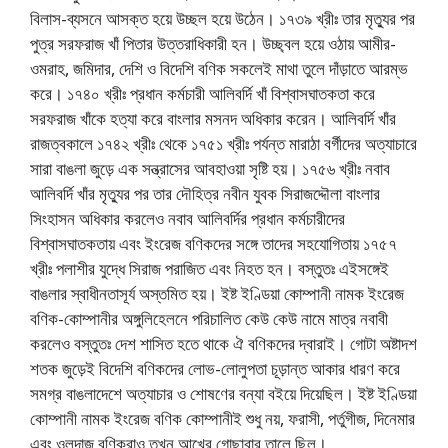
বিলাস-ব্যসনে আসক্ত হয়ে উচ্ছল হয়ে উঠেন। ১৭৩৯ খ্রীঃ তার মৃত্যুর পর
পুত্র সরফরাজ খাঁ পিতার উত্তরাধিকারী হন। উচ্ছ্বল হয়ে ওঠায় আমীর-
ওমরাহ, জমিদার, দেশি ও বিদেশি বণিক সকলেই মাথা তুলে দাঁড়াতে আরম্ভ
করে। ১৭৪০ খ্রীঃ প্রধান কর্মচারী আলিবর্দি খাঁ বিশ্বাসঘাতকতা করে
সরফরাজ খাঁকে হত্যা করে বাংলার মসনদ অধিকার করেন। আলিবর্দি খাঁর
রাজত্বকালে ১৭৪২ খ্রীঃ থেকে ১৭৫১ খ্রীঃ পর্যন্ত মারাঠা বর্গীদের অত্যাচারে
সারা বাঙলা জুড়ে এক সন্ত্রাসের আবহাওয়া সৃষ্টি হয়। ১৭৫৬ খ্রীঃ নবাব
আলিবর্দি খাঁর মৃত্যুর পর তার দৌহিত্র নবীন যুবক সিরাজদ্দৌলা বাংলার
সিংহাসন অধিকার করলেও নবাব আলিবর্দির প্রধান কর্মচারীদের
বিশ্বাসঘাতকতায় এবং ইংরেজ বণিকদের সঙ্গে তাদের সহযােগিতায় ১৭৫৭
খ্রীঃ পলাশীর যুদ্ধে সিরাজ পরাজিত এবং নিহত হন। বস্তুতঃ এইসঙ্গেই
বাঙলার স্বাধীনতাসূর্য অস্তমিত হয়। ইষ্ট ইণ্ডিয়া কোম্পানী নামক ইংরেজ
বণিক-কোম্পানীর অঙ্গুলিহেলনে পরিচালিত কেউ কেউ নামে মাত্র নবাবী
করলেও বস্তুতঃ দেশ শাসিত হতে থাকে ঐ বণিকদের দ্বারাই। গােটা অষ্টাদশ
শতক জুড়েই বিদেশি বণিকদের লােভ-লােলুপতা চূড়ান্ত আকার ধারণ করে
সমগ্র বাঙলাদেশে অত্যাচার ও শােষণের বন্যা বইয়ে দিয়েছিল। ইষ্ট ইণ্ডিয়া
কোম্পানী নামক ইংরেজ বণিক কোম্পানীই শুধু নয়, ফরাসী, পর্তুগীজ, দিনেমার
এবং ওলন্দাজ বণিকরাও তখন আখের গােছাবার তালে ছিল।