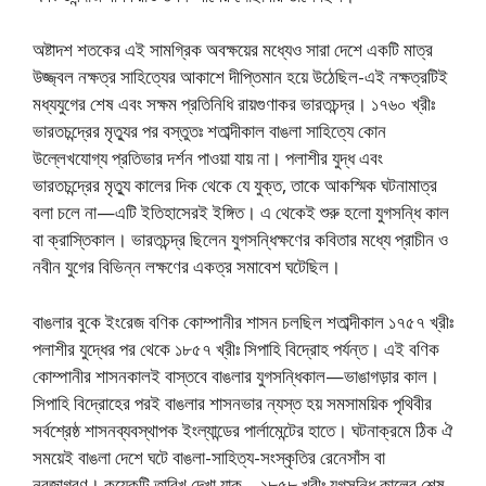
অষ্টাদশ শতকের এই সামগ্রিক অবক্ষয়ের মধ্যেও সারা দেশে একটি মাত্র
উজ্জ্বল নক্ষত্র সাহিত্যের আকাশে দীপ্তিমান হয়ে উঠেছিল-এই নক্ষত্রটিই
মধ্যযুগের শেষ এবং সক্ষম প্রতিনিধি রায়গুণাকর ভারতচন্দ্র। ১৭৬০ খ্রীঃ
ভারতচন্দ্রের মৃত্যুর পর বস্তুতঃ শতাব্দীকাল বাঙলা সাহিত্যে কোন
উল্লেখযােগ্য প্রতিভার দর্শন পাওয়া যায় না। পলাশীর যুদ্ধ এবং
ভারতচন্দ্রের মৃত্যু কালের দিক থেকে যে যুক্ত, তাকে আকস্মিক ঘটনামাত্র
বলা চলে না—এটি ইতিহাসেরই ইঙ্গিত। এ থেকেই শুরু হলাে যুগসন্ধি কাল
বা ক্রাস্তিকাল। ভারতচন্দ্র ছিলেন যুগসন্ধিক্ষণের কবিতার মধ্যে প্রাচীন ও
নবীন যুগের বিভিন্ন লক্ষণের একত্র সমাবেশ ঘটেছিল।
বাঙলার বুকে ইংরেজ বণিক কোম্পানীর শাসন চলছিল শতাব্দীকাল ১৭৫৭ খ্রীঃ
পলাশীর যুদ্ধের পর থেকে ১৮৫৭ খ্রীঃ সিপাহি বিদ্রোহ পর্যন্ত। এই বণিক
কোম্পানীর শাসনকালই বাস্তবে বাঙলার যুগসন্ধিকাল—ভাঙাগড়ার কাল।
সিপাহি বিদ্রোহের পরই বাঙলার শাসনভার ন্যস্ত হয় সমসাময়িক পৃথিবীর
সর্বশ্রেষ্ঠ শাসনব্যবস্থাপক ইংল্যান্ডের পার্লামেন্টের হাতে। ঘটনাক্রমে ঠিক ঐ
সময়েই বাঙলা দেশে ঘটে বাঙলা-সাহিত্য-সংস্কৃতির রেনেসাঁস বা
নবজাগরণ। কয়েকটি তারিখ দেখা যাক—১৮৫৮ খ্রীঃ যুগসন্ধি কালের শেষ