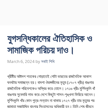
যুগসন্ধিকালের ঐতিহাসিক ও
সামাজিক পরিচয় দাও।
March 6, 2024
by
সবাই শিখি
খ্রীষ্টীয় অষ্টাদশ শতকের গােড়াতেই গােটা ভারতের রাজনৈতিক আকাশ
ঘনঘটায় সমাচ্ছন্ন হয়। বাদশা ঔরঙ্গজীবের মৃত্যু (১৭০৭ খ্রীঃ) বাঙলার
রাজনৈতিক পরিবেশকেও অস্থির করে তােলে। ১৭১৬ খ্রীঃ মুর্শিদকুলি খাঁ
বাঙলার সুবেদারি লাভ করে দেশে কিছুটা শাসন-শৃঙ্খলা ফিরিয়ে আনেন।
মুর্শিদকুলি খাঁর কোন পুত্র-সন্তান না থাকায় ১৭২৭ খ্রীঃ তার মৃত্যুর পর
জামাতা সুজাউদ্দিন বাংলার সিংহাসনের অধিকারী হন। তিনি শেষ জীবনে