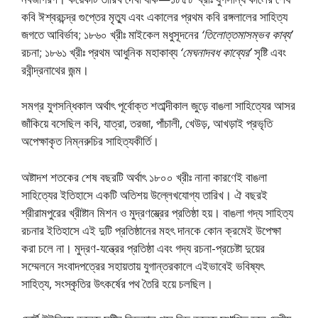
কবি ঈশ্বরচন্দ্র গুপ্তের মৃত্যু এবং একালের প্রথম কবি রঙ্গলালের সাহিত্য
জগতে আবির্ভাব; ১৮৬০ খ্রীঃ মাইকেল মধুসূদনের
‘তিলােত্তমাসম্ভব কাব্য’
রচনা; ১৮৬১ খ্রীঃ প্রথম আধুনিক মহাকাব্য
‘মেঘনাদবধ কাব্যের’
সৃষ্টি এবং
রবীন্দ্রনাথের জন্ম।
সমগ্র যুগসন্ধিকাল অর্থাৎ পূর্বোক্ত শতাব্দীকাল জুড়ে বাঙলা সাহিত্যের আসর
জাঁকিয়ে বসেছিল কবি, যাত্রা, তরজা, পাঁচালী, খেউড়, আখড়াই প্রভৃতি
অপেক্ষাকৃত নিম্নরুচির সাহিত্যকীর্তি।
অষ্টাদশ শতকের শেষ বছরটি অর্থাৎ ১৮০০ খ্রীঃ নানা কারণেই বাঙলা
সাহিত্যের ইতিহাসে একটি অতিশয় উল্লেখযােগ্য তারিখ। ঐ বছরই
শ্রীরামপুরের খ্রীষ্টান মিশন ও মুদ্রণয্ত্রের প্রতিষ্ঠা হয়। বাঙলা গদ্য সাহিত্য
রচনার ইতিহাসে এই দুটি প্রতিষ্ঠানের মহৎ দানকে কোন ক্রমেই উপেক্ষা
করা চলে না। মুদ্রণ-যন্ত্রের প্রতিষ্ঠা এবং গদ্য রচনা-প্রচেষ্টা দুয়ের
সম্মেলনে সংবাদপত্রের সহায়তায় যুগান্তরকালে এইভাবেই ভবিষ্যৎ
সাহিত্য, সংস্কৃতির উৎকর্ষের পথ তৈরি হয়ে চলছিল।