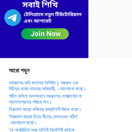
আরো পড়ুন
নজরুলের কবি মানসের বৈশিষ্ট্য | নজরুল এক
বিচিত্র কাব্য ভাবনার অধিকারী, –আলোচনা করো।
পঠিত কবিতা অবলম্বনে নজরুলের দেশাত্মবোধ বা
স্বদেশপ্রেমের পরিচয় দাও।
নিরুদ্দেশ যাত্রা কবিতার কাব্যশৈলী বিচার করো।
‘নিরুদ্দেশ যাত্রা চিত্র গীতের মেলবন্ধন গঠিত’
-আলোচনা করো।
‘ষে অপরিচিতা মধুর হাসিনী বিদেশিনী কবিকে