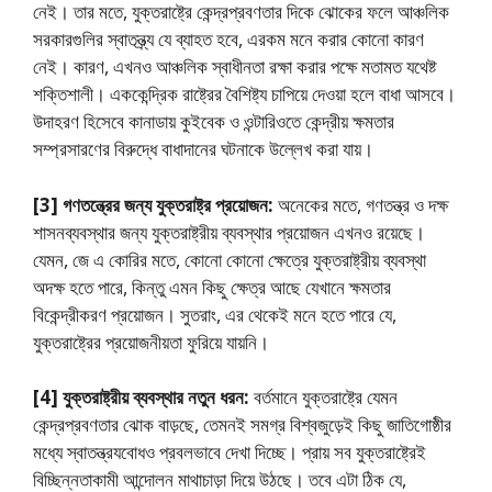
নেই। তার মতে, যুক্তরাষ্ট্রে কেন্দ্রপ্রবণতার দিকে ঝোকের ফলে আঞ্চলিক
সরকারগুলির স্বাতন্ত্র্য যে ব্যাহত হবে, এরকম মনে করার কোনাে কারণ
নেই। কারণ, এখনও আঞ্চলিক স্বাধীনতা রক্ষা করার পক্ষে মতামত যথেষ্ট
শক্তিশালী। এককেন্দ্রিক রাষ্ট্রের বৈশিষ্ট্য চাপিয়ে দেওয়া হলে বাধা আসবে।
উদাহরণ হিসেবে কানাডায় কুইবেক ও ওন্টারিওতে কেন্দ্রীয় ক্ষমতার
সম্প্রসারণের বিরুদ্ধে বাধাদানের ঘটনাকে উল্লেখ করা যায়।
[3] গণতন্ত্রের জন্য যুক্তরাষ্ট্র প্রয়ােজন:
অনেকের মতে, গণতন্ত্র ও দক্ষ
শাসনব্যবস্থার জন্য যুক্তরাষ্ট্রীয় ব্যবস্থার প্রয়োজন এখনও রয়েছে।
যেমন, জে এ কোরির মতে, কোনাে কোনাে ক্ষেত্রে যুক্তরাষ্ট্রীয় ব্যবস্থা
অদক্ষ হতে পারে, কিন্তু এমন কিছু ক্ষেত্র আছে যেখানে ক্ষমতার
বিকেন্দ্রীকরণ প্রয়ােজন। সুতরাং, এর থেকেই মনে হতে পারে যে,
যুক্তরাষ্ট্রের প্রয়ােজনীয়তা ফুরিয়ে যায়নি।
[4] যুক্তরাষ্ট্রীয় ব্যবস্থার নতুন ধরন:
বর্তমানে যুক্তরাষ্ট্রে যেমন
কেন্দ্রপ্রবণতার ঝোক বাড়ছে, তেমনই সমগ্র বিশ্বজুড়েই কিছু জাতিগােষ্ঠীর
মধ্যে স্বাতন্ত্রযবােধও প্রবলভাবে দেখা দিচ্ছে। প্রায় সব যুক্তরাষ্ট্রেই
বিচ্ছিন্নতাকামী আন্দোলন মাথাচাড়া দিয়ে উঠছে। তবে এটা ঠিক যে,