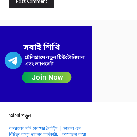
আরো পড়ুন
নজরুলের কবি মানসের বৈশিষ্ট্য | নজরুল এক
বিচিত্র কাব্য ভাবনার অধিকারী, –আলোচনা করো।