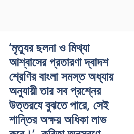
‘মৃত্যুর ছলনা ও মিথ্যা
আশ্বাসের প্রতারণা দ্বাদশ
শ্রেণির বাংলা সমস্ত অধ্যায়
অনুযায়ী তার সব প্রশ্নের
উত্তরযে বুঝতে পারে, সেই
শান্তির অক্ষয় অধিকা লাভ
করে।’ -কবিতা অনুসরণে