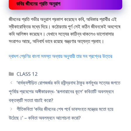
কবির জীবনের প্রতি অনুরাগ
জীবনের প্রতি গভীর অনুরাগ প্রকাশ করেছেন কবি, অধিকার প্রার্থীর এই
স্বীকারোক্তির মধ্যে দিয়ে। কঠোরতায় পূর্ণ সেই কঠিন জীবনকেই অবশেষে
কবি আলিঙ্গন করেছেন। যেখানে সত্যের কাঠিন্য থাকলেও ভালোবাসার
সংরাগ‌ও আছে, অনিবার্য ভাবে রয়েছে যন্ত্রণার অত্যন্ত প্রবাহ।
দ্বাদশ শ্রেণির বাংলা সমস্ত অধ্যায় অনুযায়ী তার সব প্রশ্নের উত্তর
Categories
CLASS 12
‘বার্ধক্যপীড়িত রোগজর্জর কবি রবীন্দ্রনাথ ঠাকুর কর্মমুখর সত্যের জগতে
পূর্ণর্বার প্রবেশের অঙ্গীকারবদ্ধ- ‘রূপনারানের কূলে’ কবিতাটি অবলম্বনে
বক্তব্যটি সততা যাচাই করো?
গীতিকবিতা ‘কবির জীবনের শেষ পর্বে ভাবসংহত মন্ত্রের মতো হয়ে
উঠেছে।’ – কবিতা অবলম্বনে আলোচনা করো?