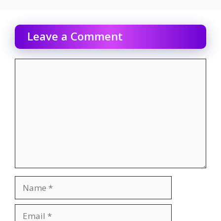
Leave a Comment
Comment
Name
Email