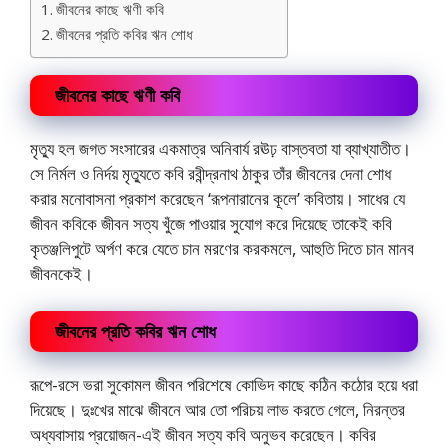
জীবনের কাছে ঋণী কবি
জীবনের প্রতি কবির ঋন শোধ
জীবনের কাছে ঋণী কবি
মৃত্যু হল জগত সংসারের একমাত্র অনিবার্য রঊঢ় বাস্তবতা যা ব্যাখ্যাতীত।
সে নির্মল ও নির্দয় মৃত্যুতে কবি রবীন্দ্রনাথ ঠাকুর তাঁর জীবনের দেনা শোধ
করার মনোবাসনা প্রকাশ করেছেন ‘রূপনারানের কূলে’ কবিতায়। সাধের যে
জীবন কবিকে জীবন সত্য খুঁজে পাওয়ার সুযোগ করে দিয়েছে তাকেই কবি
কৃতঞ্জলিপুটে অর্পণ করে যেতে চান মরণের করকমলে, আহুতি দিতে চান মানব
জীবনকেই।
জীবনের প্রতি কবির ঋন শোধ
রূপে-রসে ভরা সুকোমল জীবন পরিশেষে কোভিদ কাছে কঠিন কঠোর হয়ে ধরা
দিয়েছে। দুঃখের মাঝে জীবনে আর তো পরিচয় লাভ করতে গেলে, নিরন্তর
অধ্যবাসায় প্রয়োজন-এই জীবন সত্য কবি অনুভব করেছেন। কবির