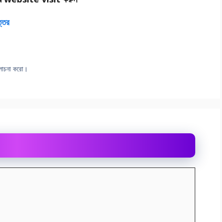
ত্তর
আলােচনা করাে।