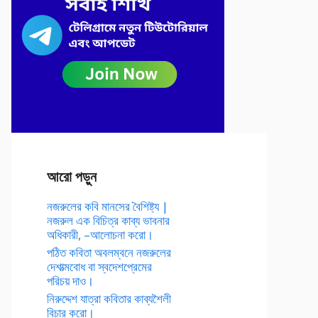
আরো পড়ুন
নজরুলের কবি মানসের বৈশিষ্ট্য |
নজরুল এক বিচিত্র কাব্য ভাবনার
অধিকারী, –আলোচনা করো।
পঠিত কবিতা অবলম্বনে নজরুলের
দেশাত্মবোধ বা স্বদেশপ্রেমের
পরিচয় দাও।
নিরুদ্দেশ যাত্রা কবিতার কাব্যশৈলী
বিচার করো।