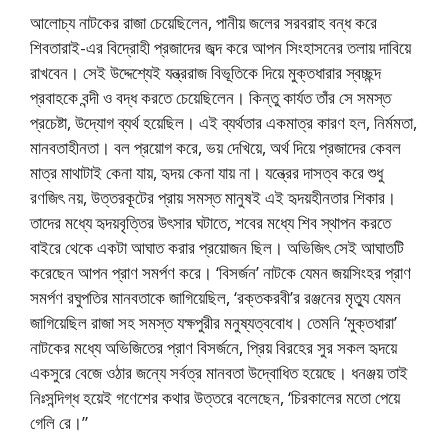
আলোচ্য নাটকের রাজা চেয়েছিলেন, পানীয় জলের সরবরাহ বন্ধ করে
শিবতারাই-এর বিদ্রোহী প্রজাদের জব্দ করে আপন সিংহাসনের তলায় দাবিয়ে
রাখবেন। সেই উদ্দেশ্যেই যন্ত্ররাজ বিভূতিকে দিয়ে মুক্তধারার স্বচ্ছন্দ
প্রবাহকে বন্দী ও বদ্ধ করতে চেয়েছিলেন। কিন্তু কার্যত তাঁর সে সমস্ত
প্রচেষ্টা, উদ্যোগ ব্যর্থ হয়েছিল। এই ব্যর্থতার একমাত্র কারণ হল, নির্মমতা,
মানবতাহীনতা। বল প্রয়োগ করে, ভয় দেখিয়ে, অর্থ দিয়ে প্রজাদের কেবল
মাত্র মাথাটাই কেনা যায়, হৃদয় কেনা যায় না। যন্ত্রের দাসত্ব করে শুধু
রণজিৎ নয়, উত্তরকূটের প্রায় সমস্ত মানুষই এই হৃদয়হীনতার শিকার।
তাদের মধ্যে হৃদয়বৃত্তির উৎসার ঘটাতে, শবের মধ্যে শিব স্থাপন করতে
বাইরে থেকে একটা আঘাত করার প্রয়োজন ছিল। অভিজিৎ সেই আঘাতটি
করেছেন আপন প্রাণ সমর্পণ করে। ‘বিসর্জন’ নাটকে যেমন জয়সিংহর প্রাণ
সমর্পণ রঘুপতির মানবতাকে জাগিয়েছিল, ‘রক্তকরবী’র রঞ্জনের মৃত্যু যেমন
জাগিয়েছিল রাজা সহ সমস্ত যক্ষপুরীর মনুষ্যত্ববোধ। তেমনি ‘মুক্তধারা’
নাটকের মধ্যে অভিজিতের প্রাণ বিসর্জনে, প্রিয় বিরহের সুর সকল হৃদয়ে
একসুরে বেজে ওঠার জন্যে সর্বত্র মানবতা উদ্বোধিত হয়েছে। ধনঞ্জয় তাই
নিঃসন্দিগ্ধ হয়েই গণেশের কথার উত্তরে বলেছেন, ‘চিরকালের মতো পেয়ে
গেলি রে।”