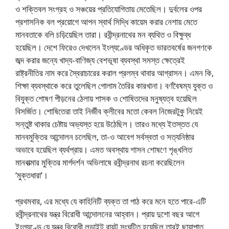
ও শক্তিবল সংগ্রহ ও সঞ্চয়ের প্রতিযোগিতায় মেতেছিল। দুর্বলের ওপর
প্রশাসনিক বল প্রয়োগে আপন স্বার্থ সিদ্ধি কায়েম করার নেশায় মেতে
মানবতাকে বলি চড়িয়েছিল তারা। রবীন্দ্রনাথের মন ব্যথিত ও বিক্ষুব্ধ
হয়েছিল। দেশে ফিরেও দেখলেন ইংল্যণ্ডের অধিকৃত ভারতবর্ষের জনগণকে
জব্দ করার জন্যে খাদ্য-বাণিজ্য বেশভূষা ব্যবস্থা সমস্ত ক্ষেত্রেই
রাষ্ট্রনীতির নাম করে স্বৈরাচারের করাল প্রলম্ব থাবার আগ্রাসন। এমন কি,
শিক্ষা ব্যবস্থাকে করে তুলেছিল গোলাম তৈরির কারখানা। বর্ণবৈষম্য যুক্ত ও
বিযুক্ত শোষণ পীড়নের ঠেলায় শাসক ও শোষিতদের মনুষ্যত্ব হয়েছিল
বিসর্জিত। শোষিতেরা তাই নির্জীব ক্লীবের মতো কেবল নিজেরটুকু নিয়েই
সন্তুষ্ট থাকার চেষ্টায় অভ্যস্ত হয়ে উঠেছিল। তারও মধ্যে ইতস্তত যে
মানবমুক্তির আন্দোলন চলেছিল, তা-ও আবেগ সর্বস্বতা ও সত্যনিষ্ঠার
অভাবে হয়েছিল ব্যর্থপ্রায়। এমত অবস্থায় শাসন শোষণে শৃঙ্খলিত
মানবাত্মার মুক্তির মার্গদর্শন অভিলাষে রবীন্দ্রনাথ রচনা করেছিলেন
‘মুক্তধারা’।
প্রথমবার, এর মধ্যে যে কাহিনিটি ব্যক্ত তা পাঠ করে মনে হতে পারে-এটি
রবীন্দ্রনাথের যন্ত্র বিরোধী আন্দোলনের আহ্বান। প্রায় দুশো বছর আগে
ইংল্যণ্ডে যে যন্ত্র বিরোধী লুডাইট রায়ট সংঘটিত হয়েছিল তারই ছায়াপাত