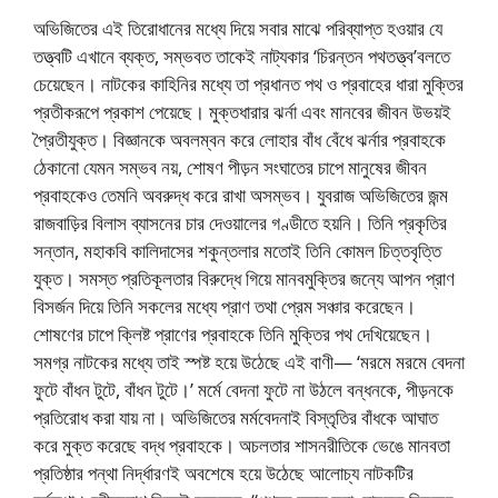
অভিজিতের এই তিরোধানের মধ্যে দিয়ে সবার মাঝে পরিব্যাপ্ত হওয়ার যে
তত্ত্বটি এখানে ব্যক্ত, সম্ভবত তাকেই নাট্যকার ‘চিরন্তন পথতত্ত্ব’বলতে
চেয়েছেন। নাটকের কাহিনির মধ্যে তা প্রধানত পথ ও প্রবাহের ধারা মুক্তির
প্রতীকরূপে প্রকাশ পেয়েছে। মুক্তধারার ঝর্না এবং মানবের জীবন উভয়ই
প্রৈতীযুক্ত। বিজ্ঞানকে অবলম্বন করে লোহার বাঁধ বেঁধে ঝর্নার প্রবাহকে
ঠেকানো যেমন সম্ভব নয়, শোষণ পীড়ন সংঘাতের চাপে মানুষের জীবন
প্রবাহকেও তেমনি অবরুদ্ধ করে রাখা অসম্ভব। যুবরাজ অভিজিতের জন্ম
রাজবাড়ির বিলাস ব্যাসনের চার দেওয়ালের গণ্ডীতে হয়নি। তিনি প্রকৃতির
সন্তান, মহাকবি কালিদাসের শকুন্তলার মতোই তিনি কোমল চিত্তবৃত্তি
যুক্ত। সমস্ত প্রতিকূলতার বিরুদ্ধে গিয়ে মানবমুক্তির জন্যে আপন প্রাণ
বিসর্জন দিয়ে তিনি সকলের মধ্যে প্রাণ তথা প্রেম সঞ্চার করেছেন।
শোষণের চাপে ক্লিষ্ট প্রাণের প্রবাহকে তিনি মুক্তির পথ দেখিয়েছেন।
সমগ্র নাটকের মধ্যে তাই স্পষ্ট হয়ে উঠেছে এই বাণী— ‘মরমে মরমে বেদনা
ফুটে বাঁধন টুটে, বাঁধন টুটে।’ মর্মে বেদনা ফুটে না উঠলে বন্ধনকে, পীড়নকে
প্রতিরোধ করা যায় না। অভিজিতের মর্মবেদনাই বিস্তৃতির বাঁধকে আঘাত
করে মুক্ত করেছে বদ্ধ প্রবাহকে। অচলতার শাসনরীতিকে ভেঙে মানবতা
প্রতিষ্ঠার পন্থা নির্দ্ধারণই অবশেষে হয়ে উঠেছে আলোচ্য নাটকটির