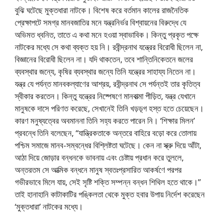
বুঝি ঘটেছে মুক্তধারা নাটকে। বিশেষ করে বর্তমান কালের রাজনৈতিক
প্রেক্ষাপটে সমগ্র মানবজাতির মনে যন্ত্রনির্ভর বিশ্বায়নের বিরুদ্ধে যে
অভিমত ধ্বনিত, তাতে এ কথা মনে হওয়া স্বাভাবিক। কিন্তু প্রকৃত পক্ষে
নাটকের মধ্যে সে কথা ব্যক্ত হয় নি। রবীন্দ্রনাথ যন্ত্রের বিরোধী ছিলেন না,
বিজ্ঞানের বিরোধী ছিলেন না। যদি থাকতেন, তবে শান্তিনিকেতনে জলের
ব্যবস্থার জন্যে, কৃষির ব্যবস্থার জন্যে তিনি যন্ত্রের সাহায্য নিতেন না।
যন্ত্র যে পর্যন্ত মানবকল্যাণের আশ্রয়, রবীন্দ্রনাথ সে পর্যন্তই তার কৃতিত্ব
স্বীকার করতেন। কিন্তু যন্ত্রের নিষ্পেষণে মানবাত্মা পীড়িত, যন্ত্র যেখানে
মানুষকে দাসে পরিণত করেছে, সেখানেই তিনি খড়ড়্গ হস্ত হতে চেয়েছেন।
কারণ মনুষ্যত্বের অবমাননা তিনি সহ্য করতে পারেন নি। ‘শিক্ষার মিলন’
প্রবন্ধে তিনি বলেছেন, “যান্ত্রিকতাকে অন্তরে বাহিরে বড়ো করে তোলায়
পশ্চিম সমাজে মানব-সম্বন্ধের বিশ্লিষ্টতা ঘটেছে। কেন না স্ক্রু দিয়ে আঁটা,
আঠা দিয়ে জোড়ার বন্ধনকে ভাবনায় এবং চেষ্টায় প্রধান করে তুললে,
অন্তরতম সে আত্মিক বন্ধনে মানুষ স্বতঃপ্রসারিত আকর্ষণে পরপর
গভীরভাবে মিলে যায়, সেই সৃষ্টি শক্তি সম্পন্ন বন্ধন শিথিল হতে থাকে।”
তাই হানাহানি কাটাকাটির পঙ্কিলতা থেকে মুক্ত হবার উপায় নির্দেশ করেছেন
‘মুক্তধারা’ নাটকের মধ্যে।