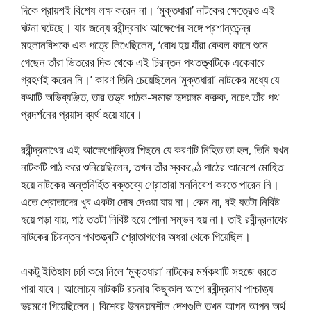
দিকে প্রায়শই বিশেষ লক্ষ করেন না। ‘মুক্তধারা’ নাটকের ক্ষেত্রেও এই
ঘটনা ঘটেছে। যার জন্যে রবীন্দ্রনাথ আক্ষেপের সঙ্গে প্রশান্তচন্দ্র
মহলানবিশকে এক পত্রে লিখেছিলেন, ‘বোধ হয় যাঁরা কেবল কানে শুনে
গেছেন তাঁরা ভিতরের দিক থেকে এই চিরন্তন পথতত্ত্বটিকে একেবারে
গ্রহণই করেন নি।’ কারণ তিনি চেয়েছিলেন ‘মুক্তধারা’ নাটকের মধ্যে যে
কথাটি অভিব্যঞ্জিত, তার তত্ত্ব পাঠক-সমাজ হৃদয়ঙ্গম করুক, নচেৎ তাঁর পথ
প্রদর্শনের প্রয়াস ব্যর্থ হয়ে যাবে।
রবীন্দ্রনাথের এই আক্ষেপোক্তির পিছনে যে করণটি নিহিত তা হল, তিনি যখন
নাটকটি পাঠ করে শুনিয়েছিলেন, তখন তাঁর স্বকণ্ঠে পাঠের আবেশে মোহিত
হয়ে নাটকের অন্তনির্হিত বক্তব্যে শ্রোতারা মননিবেশ করতে পারেন নি।
এতে শ্রোতাদের খুব একটা দোষ দেওয়া যায় না। কেন না, বই যতটা নিবিষ্ট
হয়ে পড়া যায়, পাঠ ততটা নিবিষ্ট হয়ে শোনা সম্ভব হয় না। তাই রবীন্দ্রনাথের
নাটকের চিরন্তন পথতত্ত্বটি শ্রোতাগণের অধরা থেকে গিয়েছিল।
একটু ইতিহাস চর্চা করে নিলে ‘মুক্তধারা’ নাটকের মর্মকথাটি সহজে ধরতে
পারা যাবে। আলোচ্য নাটকটি রচনার কিছুকাল আগে রবীন্দ্রনাথ পাশ্চাত্ত্য
ভ্রমণে গিয়েছিলেন। বিশ্বের উন্নয়নশীল দেশগুলি তখন আপন আপন অর্থ