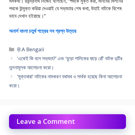
মর্মকথা। রবীন্দ্রনাথ নিজেই বলেছেন, “পথকে মুক্ত করা, মানবের মিলনের
পথকে উন্মুক্ত করিয়া দেওয়াই যে সভ্যতার শেষ কথা, উহাই নাটকে বিশেষ
ভাবে দেখান হইয়াছে।”
অনার্স বাংলা চতুর্থ পত্রের সব প্রশ্ন উত্তর
Categories
B.A Bengali
‘একেই কি বলে সভ্যতা?’ এবং ‘বুড়ো শালিকের ঘাড়ে রোঁ’ নাটক দুটির
তুলনামূলক আলোচনা করো।
‘মুক্তধারা’ নাটকের নামকরণ যথাযথ ও সার্থক হয়েছে কিনা আলোচনা
করো।
Leave a Comment