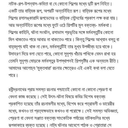
নাটক-গল্প-উপন্যাস-কবিতা বা যে কোনো শিল্পের মধ্যে দুটি রূপ নিহিত।
একটি তার বাহ্যিক রূপ, অপরটি অন্তর্নিহিত রূপ। বাহ্যিক রূপের মধ্যে
শিল্পের রসালঙ্কারাদি রূপভেদের ও বাহ্যিক সৌন্দর্যের প্রকাশ লক্ষ করা যায়।
আর অন্তর্নিহিত রূপের মধ্যে ফুটে ওঠে শিল্পটির মূল বক্তব্য- মর্মকথা।
শিল্পের কাহিনি, ঘটনা সংঘটন, রসাভাস প্রভৃতির সঙ্গে মর্মবস্তুটির কোনো
মিল থাকতেও পারে আবার না থাকতেও পারে। কিন্তু শিল্পের আখ্যান বস্তু বা
বাহ্যদৃশ্য যাই থাক না কেন, মর্মবস্তুটিই তার মুখ্য উপজীব্য হয়ে থাকে।
উদাহরণ দিয়ে বলা যেতে পারে, কোনো সুদৃশ্য খাঁচায় পাখিকে যেমন রাখা হয়
তেমনি সুদৃশ্য মোড়কে মর্মবস্তুর উপস্থাপনই শিল্পসৃষ্টির এক অন্যতম রীতি।
আমাদের আলোচ্য ‘মুক্তধারা’ রচনার ক্ষেত্রেও এই একই কথা বলা যেতে
পারে।
রবীন্দ্রনাথের প্রায় সমস্ত রচনার পশ্চাতেই কোনো না কোনো প্রেরণা বা
বেদনা কাজ করেছে। সেই উৎস-ঘটনা বিষয়ে কবির বিশেষ বক্তব্য
প্রকাশিত হয়েছে তাঁর রচনাবলীর মধ্যে, বিশেষ করে পত্রাবলী ও ডায়েরীর
মধ্যে, কখনও তা প্রত্যক্ষভাবে কখনও বা পরোক্ষে। সেই সমস্ত অভিজ্ঞতা,
প্রেরণা বা বেদনা সঞ্জাত বক্তব্য সাংকেতিক পর্যায়ের নাটকগুলির মধ্যে
রূপকাকারে ব্যক্ত হয়েছে। নাট্য ঘটনার আবেশে পাঠক ও শ্রোতারা সে