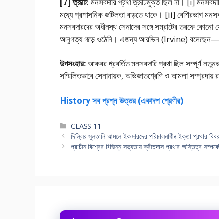
[7] ত্রূটি:
মনসবদারি প্রথা ত্রূটিমুক্ত ছিল না। [i] মনসবদা
মধ্যে প্রশাসনিক জটিলতা বাড়তে থাকে। [ii] বেশিরভাগ মনসবদ
মনসবদারদের অধীনস্থ সেনাদের সঙ্গে সম্রাটের তরফে কোনাে যােগ
আনুগত্য গড়ে ওঠেনি। এজন্য আরভিন (Irvine) বলেছেন—“মাে
উপসংহার:
আকবর প্রবর্তিত মনসবদারি প্রথা ছিল সম্পূর্ণ নতুন
সম্মিলিতভাবে সেনানায়ক, অভিজাতশ্রেণি ও আমলা সম্প্রদায় রাষ
History সব প্রশ্ন উত্তর (একাদশ শ্রেণীর)
Categories
CLASS 11
দিল্লির সুলতানি আমলে ইকাদারদের পরিচালনাধীন ইক্তা প্রথার বি
প্রাচীন বিশ্বের বিভিন্ন সভ্যতায় ক্রীতদাস প্রথার অস্তিত্ব সম্পর