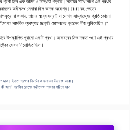
রি প্রথা ছিল এক জটিল ও অস্থায়ী পদ্ধতি। সময়ের সাথে সাথে এই প্রথার
ারদের অধীনস্থ সেনারা ছিল অদক্ষ অযোগ্য। [iii] বহু ক্ষেত্রে
সূত্র না থাকায়, তাদের মধ্যে সম্রাট বা মােগল সাম্রাজ্যের প্রতি কোনাে
গল সামরিক ব্যবস্থার মধ্যেই মােগলদের ধ্বংসের বীজ লুকিয়েছিল।”
ভাবে উপস্থাপিত পুরানাে একটি প্রথা। আকবরের নিজ দক্ষতা গুণে এই প্রথায়
্ট্রের সেবায় নিয়ােজিত ছিল।
বরণ দাও। ইক্তা প্রথার বিবর্তন ও ফলাফল উল্লেখ করাে।
্কে কী জান? প্রাচীন রােমের ক্রীতদাস প্রথার পরিচয় দাও।