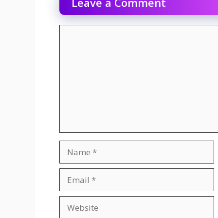
Leave a Comment
Comment
Name
Email
Website