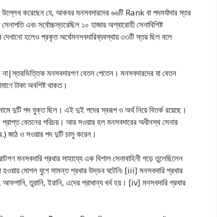
ল্লেখ করেছেন যে, আকবর মনসবদারদের ৬৬টি Rank বা পদমর্যাদার স্তর
ট সেনাপতি এবং সর্বোচ্চস্তরেছিল ১০ হাজার অশ্বারোহী সেনাবিশিষ্ট
খানাে হলেও প্রকৃত অর্থেমনসবদারিব্যবস্থায় ৩৩টি স্তর ছিল বলে
ল না|স্তরভিত্তিক মনসবদারগণ বেতন পেতেন। মনসবদারদের যা বেতন
রিমাণে টাকা অবশিষ্ট থাকত।
মে দুটি পদ যুক্ত ছিল। এই দুই পদের স্বরূপ ও অর্থ নিয়ে বিতর্ক রয়েছে।
তার প্রাপ্ত বেতনের পরিচয়। আর সওয়ার হল মনসবদারের অধীনস্থ সেনার
) জাঠ ও সওয়ার পদ দুটি চালু করেন।
রাটগণ মনসবদারি প্রথার সাহায্যে এক বিশাল সেনাবাহিনী গড়ে তুলেছিলেন
 হওয়ায় মােগল যুগে সামন্ত প্রথার উদ্ভব ঘটেনি৷ [iii] মনসবদারি প্রথার
ফগানি, তুরানি, ইরানি, এদের প্রাধান্য খর্ব হয়। [iv] মনসবদারি প্রথার