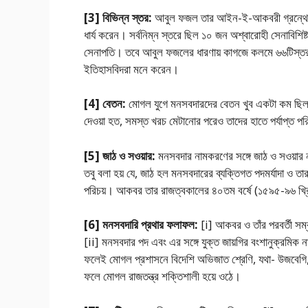
[3] বিভিন্ন স্তর:
আবুল ফজল তার আইন-ই-আকবরী গ্রন্থে উ
ধার্য করেন। সর্বনিম্ন স্তরে ছিল ১০ জন অশ্বারোহী সেনাবিশিষ্
সেনাপতি। তবে আবুল ফজলের ধারণায় কাগজে কলমে ৬৬টিস্তর দে
ইতিহাসবিদরা মনে করেন।
[4] বেতন:
মােগল যুগে মনসবদারদের বেতন খুব একটা কম ছি
দেওয়া হত, সমস্ত খরচ মেটানাের পরেও তাদের হাতে পর্যাপ্ত প
[5] জাঠ ও সওয়ার:
মনসবদার নামকরণের সঙ্গে জাঠ ও সওয়ার না
তবু বলা হয় যে, জাঠ হল মনসবদারের ব্যক্তিগত পদমর্যাদা ও 
পরিচয়। আকবর তার রাজত্বকালের ৪০তম বর্ষে (১৫৯৫-৯৬ খ্রি.
[6] মনসবদারি প্রথার ফলাফল:
[i] আকবর ও তাঁর পরবর্তী সম্
[ii] মনসবদার পদ এবং এর সঙ্গে যুক্ত জায়গির বংশানুক্রমিক না
ফলেই মােগল প্রশাসনে বিদেশি অভিজাত শ্রেণি, যথা- উজবেগি, আ
ফলে মােগল রাজতন্ত্র শক্তিশালী হয়ে ওঠে।