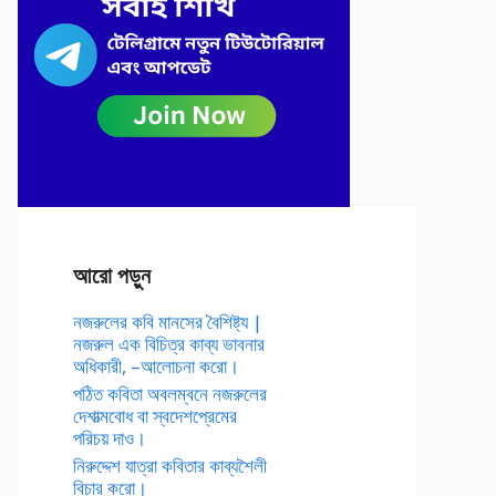
আরো পড়ুন
নজরুলের কবি মানসের বৈশিষ্ট্য |
নজরুল এক বিচিত্র কাব্য ভাবনার
অধিকারী, –আলোচনা করো।
পঠিত কবিতা অবলম্বনে নজরুলের
দেশাত্মবোধ বা স্বদেশপ্রেমের
পরিচয় দাও।
নিরুদ্দেশ যাত্রা কবিতার কাব্যশৈলী
বিচার করো।