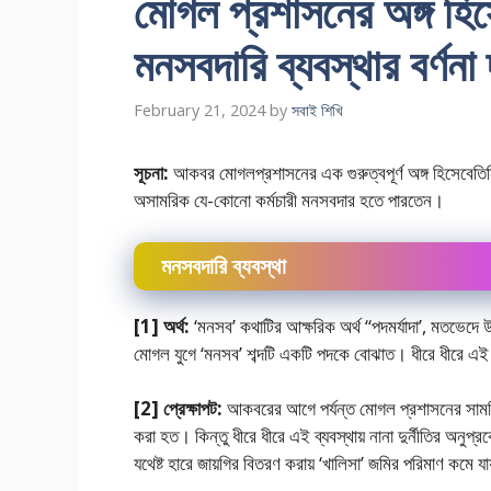
মােগল প্রশাসনের অঙ্গ হি
মনসবদারি ব্যবস্থার বর্ণন
February 21, 2024
by
সবাই শিখি
সূচনা:
আকবর মােগলপ্রশাসনের এক গুরুত্বপূর্ণ অঙ্গ হিসেবেতি
অসামরিক যে-কোনাে কর্মচারী মনসবদার হতে পারতেন।
মনসবদারি ব্যবস্থা
[1] অর্থ:
‘মনসব’ কথাটির আক্ষরিক অর্থ “পদমর্যাদা’, মতভেদে
মােগল যুগে ‘মনসব’ শব্দটি একটি পদকে বােঝাত। ধীরে ধীরে এই পদে
[2] প্রেক্ষাপট:
আকবরের আগে পর্যন্ত মােগল প্রশাসনের সামরি
করা হত। কিন্তু ধীরে ধীরে এই ব্যবস্থায় নানা দুর্নীতির অনুপ্
যথেষ্ট হারে জায়গির বিতরণ করায় ‘খালিসা’ জমির পরিমাণ কমে যা