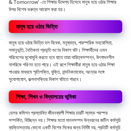
& Tomorrow’ -তে শিক্ষার উদ্দেশ্য হিসেবে মানুষ হয়ে ওঠার শিক্ষার
উপর বিশেষ গুরুত্ব আরােপ করা হয়।
মানুষ হয়ে ওঠার ভিত্তি
মানুষ হয়ে ওঠার ভিত্তি হল বিবেক, মনুষ্যত্ব, পারস্পরিক সহযােগিতা,
সমানুভূতি, নৈতিকতা প্রভৃতি গুণের বিকাশ ঘটা। শিক্ষার্থীদের এমন
পরিবেশের মুখােমুখি করতে হবে যাতে তারা দায়িত্বসম্পন্ন, উৎপাদনশীল
নাগরিকে পরিণত হতে পারে। এই রূপে শিক্ষার্থীরা মানুষ হয়ে ওঠার শিক্ষা
পাওয়ার মাধ্যমে স্মৃতিশক্তি, যুক্তি, নান্দনিকতাবােধ, অন্যের সঙ্গে
সুযােগাযােগ, কল্পনাশক্তির বিকাশ ঘটাতে পারবে।
শিক্ষা, শিখন ও বিদ্যালয়ের ভূমিকা
ডেলর কমিশন প্রস্তাবিত জীবনব্যাপী শিক্ষার চারটি স্তম্ভ পরস্পর
সম্পর্কিত, বিচ্ছিন্ন নয়। শিক্ষার মতাে মানবসম্পদ উন্নয়নের জটিল কর্মসূচি
ব্যক্তিসত্তার কোনাে একটি বিশেষ দিকের জন্য নির্দিষ্ট নয়, প্রতিটি কর্মসূচি