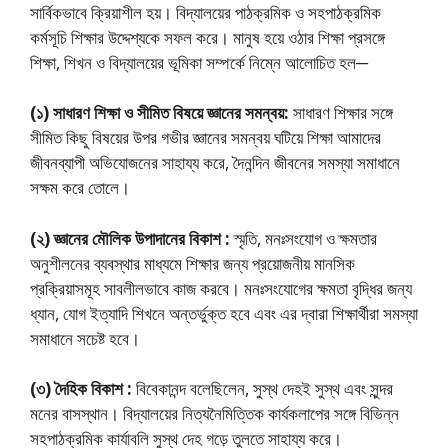
সার্বিকভাবে ক্রিয়াশীল হয়। বিদ্যালয়ের পাঠক্রমিক ও সহপাঠক্রমিক
কর্মসূচি শিক্ষার উদ্দেশ্যকে সফল করে। মানুষ হয়ে ওঠার শিক্ষা প্রসঙ্গে
শিক্ষা, শিখন ও বিদ্যালয়ের ভূমিকা সম্পর্কে নিম্নে আলােচিত হল─
(১) সাধারণ শিক্ষা ও সীমিত বিষয়ে জ্ঞানের সমন্বয়:
সাধারণ শিক্ষার সঙ্গে
সীমিত কিছু বিষয়ের উপর গভীর জ্ঞানের সমন্বয় ঘটিয়ে শিক্ষা আমাদের
জীবনব্যাপী অভিযোজনের সাহায্য করে, দৈনন্দিন জীবনের সমস্যা সমাধানে
সক্ষম করে তােলে।
(২) জ্ঞানের মৌলিক উপাদানের বিকাশ :
স্মৃতি, মনঃসংযােগ ও ক্ষমতার
অনুশীলনের ব্যবস্থার মাধ্যমে শিক্ষার জন্য প্রয়ােজনীয় মানসিক
প্রক্রিয়াসমূহ সাবলীলভাবে কাজ করবে। মনঃসংযােগের ক্ষমতা বৃদ্ধির জন্য
ধ্যান, যােগ ইত্যাদি শিখনে অন্তর্ভুক্ত হবে এবং এর দ্বারা শিক্ষার্থীরা সমস্যা
সমাধানে সচেষ্ট হবে।
(৩) দৈহিক বিকাশ :
বিবেকানন্দ বলেছিলেন, সুস্থ দেহই সুস্থ এবং সুন্দর
মনের বাসস্থান। বিদ্যালয়ের নিত্যনৈমিত্তিক কার্যকলাপের সঙ্গে বিভিন্ন
সহপাঠক্রমিক কার্যাবলি সুস্থ দেহ গড়ে তুলতে সাহায্য করে।