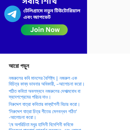
আরো পড়ুন
নজরুলের কবি মানসের বৈশিষ্ট্য | নজরুল এক
বিচিত্র কাব্য ভাবনার অধিকারী, –আলোচনা করো।
পঠিত কবিতা অবলম্বনে নজরুলের দেশাত্মবোধ বা
স্বদেশপ্রেমের পরিচয় দাও।
নিরুদ্দেশ যাত্রা কবিতার কাব্যশৈলী বিচার করো।
‘নিরুদ্দেশ যাত্রা চিত্র গীতের মেলবন্ধন গঠিত’
-আলোচনা করো।
‘ষে অপরিচিতা মধুর হাসিনী বিদেশিনী কবিকে