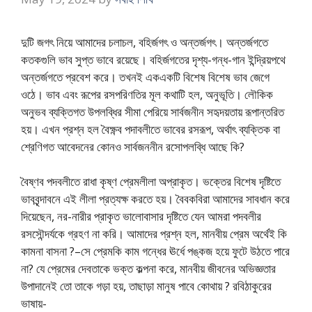
দুটি জগৎ নিয়ে আমাদের চলাচল, বহির্জগৎ ও অন্তর্জগৎ। অন্তর্জগতে
কতকগুলি ভাব সুপ্ত ভাবে রয়েছে। বহির্জগতের দৃশ্য-গন্ধ-গান ইন্দ্রিয়পথে
অন্তর্জগতে প্রবেশ করে। তখনই একএকটি বিশেষ বিশেষ ভাব জেগে
ওঠে। ভাব এবং রূপের রসপরিণতির মূল কথাটি হল, অনুভূতি। লৌকিক
অনুভব ব্যক্তিগত উপলব্ধির সীমা পেরিয়ে সার্বজনীন সহৃদয়তায় রূপান্তরিত
হয়। এখন প্রশ্ন হল বৈক্ষ্ণব পদাবলীতে ভাবের রসরূপ, অর্থাৎ ব্যক্তিক বা
শ্রেণিগত আবেদনের কোনও সার্বজননীন রসোপলব্ধি আছে কি?
বৈষ্ণব পদবলীতে রাধা কৃষ্ণ প্রেমলীলা অপ্রাকৃত। ভক্তের বিশেষ দৃষ্টিতে
ভাববৃন্দাবনে এই লীলা প্রত্যক্ষ করতে হয়। বৈবকবিরা আমাদের সাবধান করে
দিয়েছেন, নর-নারীর প্রাকৃত ভালোবাসার দৃষ্টিতে যেন আমরা পদবলীর
রসসৌন্দর্যকে গ্রহণ না করি। আমাদের প্রশ্ন হল, মানবীয় প্রেম অর্থেই কি
কামনা বাসনা ?–সে প্রেমকি কাম গন্ধের ঊর্ধে পঙ্কজ হয়ে ফুটে উঠতে পারে
না? যে প্রেমের দেবতাকে ভক্ত কল্পনা করে, মানবীয় জীবনের অভিজ্ঞতার
উপাদানেই তো তাকে গড়া হয়, তাছাড়া মানুষ পাবে কোথায় ? রবিঠাকুরের
ভাষায়-