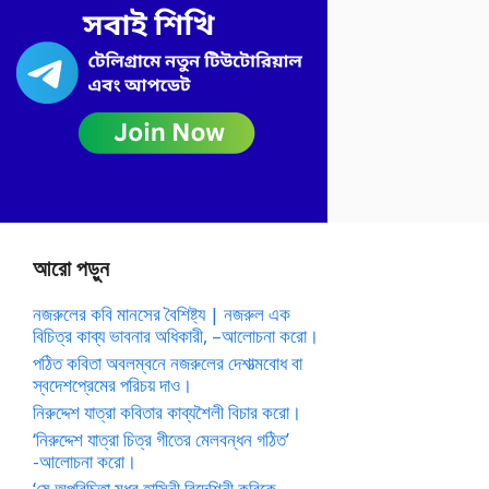
আরো পড়ুন
নজরুলের কবি মানসের বৈশিষ্ট্য | নজরুল এক
বিচিত্র কাব্য ভাবনার অধিকারী, –আলোচনা করো।
পঠিত কবিতা অবলম্বনে নজরুলের দেশাত্মবোধ বা
স্বদেশপ্রেমের পরিচয় দাও।
নিরুদ্দেশ যাত্রা কবিতার কাব্যশৈলী বিচার করো।
‘নিরুদ্দেশ যাত্রা চিত্র গীতের মেলবন্ধন গঠিত’
-আলোচনা করো।
‘ষে অপরিচিতা মধুর হাসিনী বিদেশিনী কবিকে