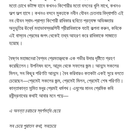
মতো চোখে কটাক্ষ হানে কখনও কিশোরীর মতো বসনের ধূলি মাখে, কখনও
অল্প অল্প হাসে। কখনও বসনে মুকঢাকে নবীন যৌবন চেতনায় বিদ্যাপতি এই
নব যৌবন স্বাদ-প্রাপ্ত কিশোরী রাধিকার ছবিতে প্রত্যক্ষ অভিজ্ঞতার
অনুভূতির ঊর্ধ্বে মহাভাবস্বরূপিনী শ্রীরাধিকাকে যতই কল্পনা করুন, কবিকে
এই বাস্তব প্রেমের জগৎ থেকেই তথ্য আহরণ করে রাধিকাকে সাজাতে
হয়েছে।
বৈষ্ণব মহাজনেরা বৈশ্বব প্রেমতত্ত্বকে এক গভীর উদার দৃষ্টিতে গ্রহণ
করেছিলেন। উপনিষদ বলে, আনন্দ থেকে সফলের জন্ম। আনন্দে সকলের
মিলন, সব কিছুর পরিণতি আনন্দে। বৈব করিবারও কতকটা একই সুরে বলতে
চেয়েছেন—প্রেমেই সকলের জন্ম, প্রেমেই মিলন, প্রেমেই শেষ পরিণতি।
কান্তাকান্ত সন্মিত মধুর প্রেমই ধর্মপথ। এযুগের মানব প্রেমিক কবি
রবীন্দ্রনাথের কথাই আবার মনে পড়ে—
এ অনন্ত চরাচরে স্বর্গমর্ত্য ছেয়ে
সব চেয়ে পুরাতন কথা, সবচেয়ে