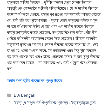
তত্ত্বরূপে প্রতিষ্ঠা দিয়েছেন। পৃথিবীর মানুষের প্রেম বেদনার চিরন্তন
অনুভূতি বৈব প্রেমধর্মকে সঞ্জীবনী শক্তি দিয়েছে। যে ধর্ম মানবীয় জীবনকে
যতটা স্পর্শ করতে পেরেছে, তাদের সুখ দুঃখের যত কাছাকাছি আসতে পেরেছে
সে ধর্মের গতি তত প্রাণৈশ্বর্যময় । সুতরাং বৈক্ষ্ণব ভক্তদের লজ্জিত বা ক্ষুদ্ধ
না হয়ে গর্ব বোধ করা উচিত যে তাঁরা এমন এক মানবীয় সত্যকে চিরন্তন
কাব্যে রূপান্তরিত করতে পেরেছেন, সম্প্রদায় বিশেষের ধর্মকে গন্ডীর সীমা
পেরিয়ে সর্ব মানবীয় আবেদনের রসরূপ দিতে পেরেছেন। জীবনের আচরণীয়
সত্যকেই মূলত ধর্ম বলা হয়। চলমান জীবনের সত্যের সাথে যার যোগ নেই
তা ধর্ম নয়, ধর্মের কঙ্কাল মাত্র, বৈব মহাজনেরা এমন কিছু সৃষ্টি করেছেন
যার ফলে পাঁচশত বছর ধরেও তাঁদের ধর্মচেতনা ‘ফসিল’ না হয়ে সুস্থ জীবনের
ধারা বহন করে চলেছে। বৈব সাহিত্যের এবং ধর্মের এটুকুই পরম গৌরবের
কথা।
অনার্স বাংলা তৃতীয় পত্রের সব প্রশ্ন উত্তর
Categories
B.A Bengali
চৈতন্যপূর্ব বৈষ্ণব ধর্মে ঐশ্বর্যরূপের প্রাধান্য ; চৈত্যন্যোত্তর যুগের