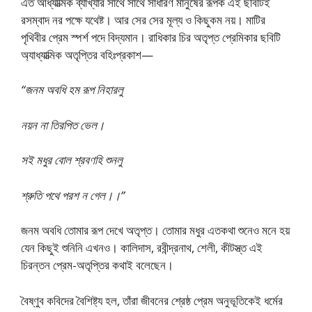
এত আধ্যাত্মিক ব্যাখ্যার সাথে সাথে সাধারণ মানুষের রূপক এই ছবিটিই
রসম্বাদ নর পক্ষে যথেষ্ট। আর সের সের মূল্য ও কিছুকম নয়। মাটির
পৃথিবীর প্রেম স্পর্শ পদে বিদ্যমান। রাধিকার চির অতৃপ্ত প্রেমিকার ছবিটি
অ্যাধ্যাত্মিক অতৃপ্তির বহিঃপ্রকাশ—
“জনম অবধি হম রূপ নিহারলু
নয়ন না তিরপিত ভেল।
সই মধুর বোল শ্রবণহি শুনলু
শ্রুতি পথে পরশ ন গেল।।”
জনম অবধি তোমার রূপ দেখে অতৃপ্ত। তোমার মধুর এতকথা শুনেও মনে হয়
যেন কিছুই শুনিনি এখনও। কালিদাস, রবীন্দ্রনাথ, শেলী, কীটস্ত্ত এই
চিরন্তন প্রেম-অতৃপ্তির কথাই বলেছেন।
বৈষ্ণুব কবিদের বৈশিষ্ট্য হল, তাঁরা জীবনের শ্রেষ্ঠ প্রেম অনুভূতিকেই ধর্মের