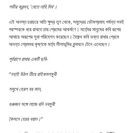
গভীর ক্রন্দন, ‘যেতে নাহি দিব’।
এই অনস্ত চরাচরে অতি ক্ষুদ্র তৃণ থেকে, সমুদ্রের ভৌমপ্রবাহ পর্যন্ত সবই
পরস্পরকে ধরে রাখতে চায় প্রেমের আকর্ষণে। মর্ত্যের মানুষের কবি রূপের
আধারে অরূপের সুধা পরিবেশন করেছেন। বৈক্ষ্ণব কবি ভক্ত রাধার প্রেমে
অনন্ত প্রেমময় কৃষ্ণকে মর্ত্য লীলাভূমির বৃন্দাবনে টেনে এনেছেন।
পূর্বরাগে রাধার একটি ছবি-
“নহাই উঠল তীরে রাইকমলমুখী
সমুখে হেরল বর কান,
গুরুজন সঙ্গে লাজে ধনি নবমুখী
কৈসনে হেরর বয়ান।”