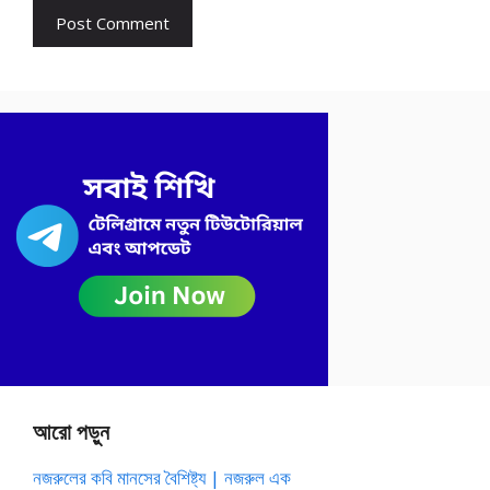
আরো পড়ুন
নজরুলের কবি মানসের বৈশিষ্ট্য | নজরুল এক