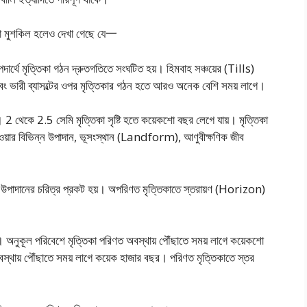
 করা মুশকিল হলেও দেখা গেছে যে一
য পদার্থে মৃত্তিকা গঠন দ্রুতগতিতে সংঘটিত হয়। হিমবাহ সঞ্চয়ের (Tills)
বং ভারী ব্যাসল্টের ওপর মৃত্তিকার গঠন হতে আরও অনেক বেশি সময় লাগে।
ে। 2 থেকে 2.5 সেমি মৃত্তিকা সৃষ্টি হতে কয়েকশাে বছর লেগে যায়। মৃত্তিকা
হাওয়ার বিভিন্ন উপাদান, ভূসংস্থান (Landform), আণুবীক্ষণিক জীব
।
ে মূল উপাদানের চরিত্র প্রকট হয়। অপরিণত মৃত্তিকাতে স্তরায়ণ (Horizon)
। অনুকূল পরিবেশে মৃত্তিকা পরিণত অবস্থায় পৌঁছাতে সময় লাগে কয়েকশাে
বস্থায় পৌঁছাতে সময় লাগে কয়েক হাজার বছর। পরিণত মৃত্তিকাতে স্তর