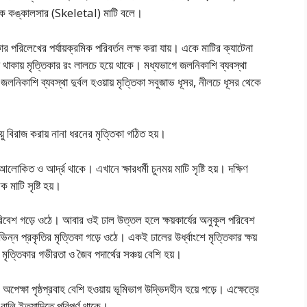
য় তাকে কঙ্কালসার (Skeletal) মাটি বলে।
র পরিলেখের পর্যায়ক্রমিক পরিবর্তন লক্ষ করা যায়। একে মাটির ক্যাটেনা
া থাকায় মৃত্তিকার রং লালচে হয়ে থাকে। মধ্যভাগে জলনিকাশি ব্যবস্থা
 জলনিকাশি ব্যবস্থা দুর্বল হওয়ায় মৃত্তিকা সবুজাভ ধূসর, নীলচে ধূসর থেকে
য়ু বিরাজ করায় নানা ধরনের মৃত্তিকা গঠিত হয়।
লােকিত ও আর্দ্র থাকে। এখানে ক্ষারধর্মী চুনময় মাটি সৃষ্টি হয়। দক্ষিণ
 মাটি সৃষ্টি হয়।
রিবেশ গড়ে ওঠে। আবার ওই ঢাল উত্তল হলে ক্ষয়কার্যের অনুকূল পরিবেশ
্ন প্রকৃতির মৃত্তিকা গড়ে ওঠে। একই ঢালের উর্ধ্বাংশে মৃত্তিকার ক্ষয়
ে মৃত্তিকার গভীরতা ও জৈব পদার্থের সঞ্চয় বেশি হয়।
ণ অপেক্ষা পৃষ্ঠপ্রবাহ বেশি হওয়ায় ভূমিভাগ উদ্ভিদহীন হয়ে পড়ে। এক্ষেত্রে
 বালি ইত্যাদিতে পরিপূর্ণ থাকে।