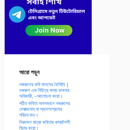
আরো পড়ুন
নজরুলের কবি মানসের বৈশিষ্ট্য |
নজরুল এক বিচিত্র কাব্য ভাবনার
অধিকারী, –আলোচনা করো।
পঠিত কবিতা অবলম্বনে নজরুলের
দেশাত্মবোধ বা স্বদেশপ্রেমের
পরিচয় দাও।
নিরুদ্দেশ যাত্রা কবিতার কাব্যশৈলী
বিচার করো।