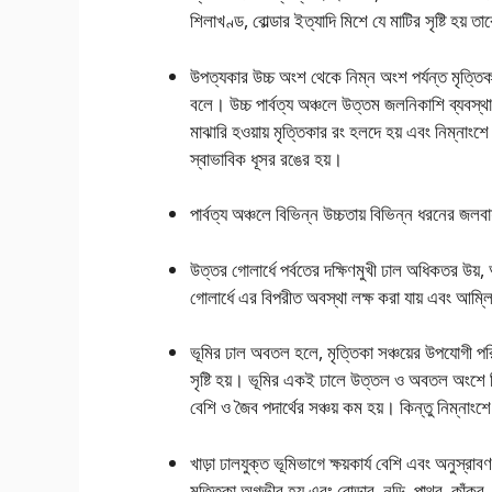
শিলাখণ্ড, বােল্ডার ইত্যাদি মিশে যে মাটির সৃষ্টি হ
উপত্যকার উচ্চ অংশ থেকে নিম্ন অংশ পর্যন্ত মৃত্তিকা
বলে। উচ্চ পার্বত্য অঞ্চলে উত্তম জলনিকাশি ব্যবস্থ
মাঝারি হওয়ায় মৃত্তিকার রং হলদে হয় এবং নিম্নাংশে
স্বাভাবিক ধূসর রঙের হয়।
পার্বত্য অঞ্চলে বিভিন্ন উচ্চতায় বিভিন্ন ধরনের জলবা
উত্তর গােলার্ধে পর্বতের দক্ষিণমুখী ঢাল অধিকতর উয়, আ
গােলার্ধে এর বিপরীত অবস্থা লক্ষ করা যায় এবং আম্লিক
ভূমির ঢাল অবতল হলে, মৃত্তিকা সঞ্চয়ের উপযােগী প
সৃষ্টি হয়। ভূমির একই ঢালে উত্তল ও অবতল অংশে ভিন
বেশি ও জৈব পদার্থের সঞ্চয় কম হয়। কিন্তু নিম্নাংশ
খাড়া ঢালযুক্ত ভূমিভাগে ক্ষয়কার্য বেশি এবং অনুস্রাব
মৃত্তিকা অগভীর হয় এবং বোল্ডার, নুড়ি, পাথর, কাঁকর,