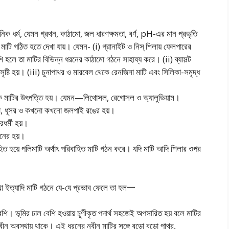
়নিক ধর্ম, যেমন গ্রথন, কাঠামাে, জল ধারণক্ষমতা, বর্ণ, pH-এর মান প্রভৃতি
র মাটি গঠিত হতে দেখা যায়। যেমন- (i) গ্রানাইট ও নিস্ শিলায় ফেলপারের
শি হলে তা মাটির বিভিন্ন ধরনের কাঠামাে গঠনে সাহায্য করে। (ii) ব্যাসল্ট
 সৃষ্টি হয়। (iii) চুনাপাথর ও মারবেল থেকে রেনজিনা মাটি এবং সিলিকা-সমৃদ্ধ
িফক মাটির উৎপত্তি হয়। যেমন—লিথােসল, রেগােসল ও অ্যালুভিয়াম।
াদা, ধূসর ও কখনাে কখনাে জলপাই রঙের হয়।
ধর্মী হয়।
ঠনের হয়।
িত হয়ে পলিমাটি অর্থাৎ পরিবাহিত মাটি গঠন করে। যদি মাটি আদি শিলার ওপর
্থা ইত্যাদি মাটি গঠনে যে-যে প্রভাব ফেলে তা হল一
েশি। ভূমির ঢাল বেশি হওয়ায় চূর্ণীকৃত পদার্থ সহজেই অপসারিত হয় বলে মাটির
ীন অবস্থায় থাকে। এই ধরনের নবীন মাটির সঙ্গে বড়াে বড়াে পাথর,