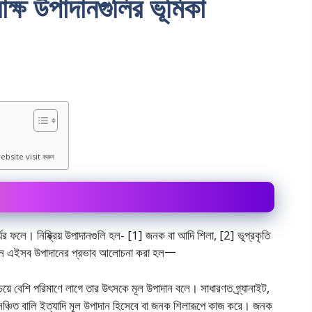
পরােক্ষ উপাদানগুলির ভূমিকা
ebsite visit করুন
র্যের ফলে। নিষ্ক্রিয় উপাদানগুলি হল- [1] জনক বা আদি শিলা, [2] ভূপ্রকৃতি
 গঠনে এইসব উপাদানের প্রভাব আলােচনা করা হল一
েয়ে বেশি পরিমাণে লাগে তার উৎসকে মূল উপাদান বলে। সাধারণত গ্র্যানাইট,
 ও সঞ্চিত বালি ইত্যাদি মূল উপাদান হিসেবে বা জনক শিলারূপে কাজ করে। জনক