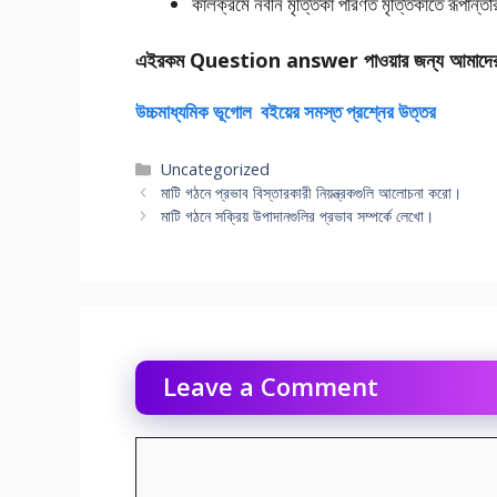
কালক্রমে নবীন মৃত্তিকা পরিণত মৃত্তিকাতে রূপান্তর
এইরকম Question answer পাওয়ার জন্য আমাদে
উচ্চমাধ্যমিক ভূগোল বইয়ের সমস্ত প্রশ্নের উত্তর
Categories
Uncategorized
মাটি গঠনে প্রভাব বিস্তারকারী নিয়ন্ত্রকগুলি আলােচনা করাে।
মাটি গঠনে সক্রিয় উপাদানগুলির প্রভাব সম্পর্কে লেখাে।
Leave a Comment
Comment