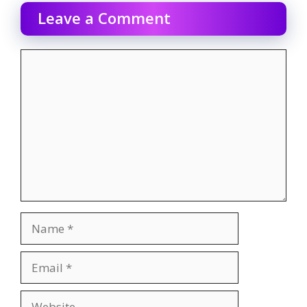
Leave a Comment
Comment
Name
Email
Website