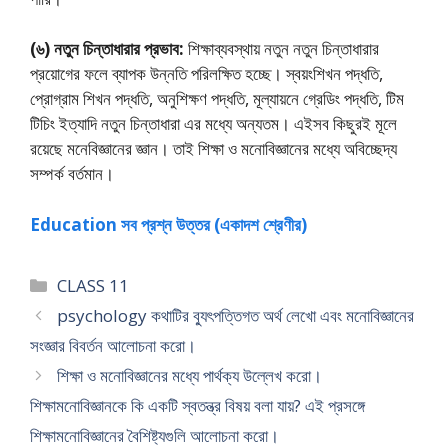
(৬) নতুন চিন্তাধারার প্রভাব:
শিক্ষাব্যবস্থায় নতুন নতুন চিন্তাধারার
প্রয়ােগের ফলে ব্যাপক উন্নতি পরিলক্ষিত হচ্ছে। স্বয়ংশিখন পদ্ধতি,
প্রােগ্রাম শিখন পদ্ধতি, অনুশিক্ষণ পদ্ধতি, মূল্যায়নে গ্রেডিং পদ্ধতি, টিম
টিচিং ইত্যাদি নতুন চিন্তাধারা এর মধ্যে অন্যতম। এইসব কিছুরই মূলে
রয়েছে মনেবিজ্ঞানের জ্ঞান। তাই শিক্ষা ও মনোবিজ্ঞানের মধ্যে অবিচ্ছেদ্য
সম্পর্ক বর্তমান।
Education সব প্রশ্ন উত্তর (একাদশ শ্রেণীর)
Categories
CLASS 11
psychology কথাটির ব্যুৎপত্তিগত অর্থ লেখাে এবং মনােবিজ্ঞানের
সংজ্ঞার বিবর্তন আলােচনা করাে।
শিক্ষা ও মনােবিজ্ঞানের মধ্যে পার্থক্য উল্লেখ করাে।
শিক্ষামনােবিজ্ঞানকে কি একটি স্বতন্ত্র বিষয় বলা যায়? এই প্রসঙ্গে
শিক্ষামনােবিজ্ঞানের বৈশিষ্ট্যগুলি আলােচনা করাে।