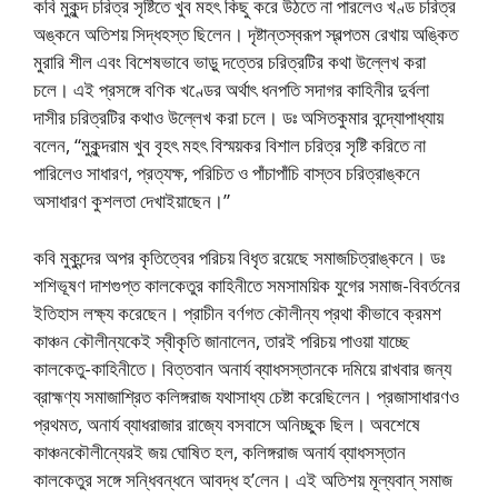
কবি মুকুন্দ চরিত্র সৃষ্টিতে খুব মহৎ কিছু করে উঠতে না পারলেও খণ্ড চরিত্র
অঙ্কনে অতিশয় সিদ্ধহস্ত ছিলেন। দৃষ্টান্তস্বরূপ স্বল্পতম রেখায় অঙ্কিত
মুরারি শীল এবং বিশেষভাবে ভাড়ু দত্তের চরিত্রটির কথা উল্লেখ করা
চলে। এই প্রসঙ্গে বণিক খণ্ডের অর্থাৎ ধনপতি সদাগর কাহিনীর দুর্বলা
দাসীর চরিত্রটির কথাও উল্লেখ করা চলে। ডঃ অসিতকুমার বন্দ্যোপাধ্যায়
বলেন, “মুকুন্দরাম খুব বৃহৎ মহৎ বিস্ময়কর বিশাল চরিত্র সৃষ্টি করিতে না
পারিলেও সাধারণ, প্রত্যক্ষ, পরিচিত ও পাঁচাপাঁচি বাস্তব চরিত্রাঙ্কনে
অসাধারণ কুশলতা দেখাইয়াছেন।”
কবি মুকুন্দের অপর কৃতিত্বের পরিচয় বিধৃত রয়েছে সমাজচিত্রাঙ্কনে। ডঃ
শশিভূষণ দাশগুপ্ত কালকেতুর কাহিনীতে সমসাময়িক যুগের সমাজ-বিবর্তনের
ইতিহাস লক্ষ্য করেছেন। প্রাচীন বর্ণগত কৌলীন্য প্রথা কীভাবে ক্রমশ
কাঞ্চন কৌলীন্যকেই স্বীকৃতি জানালেন, তারই পরিচয় পাওয়া যাচ্ছে
কালকেতু-কাহিনীতে। বিত্তবান অনার্য ব্যাধসস্তানকে দমিয়ে রাখবার জন্য
ব্রাহ্মণ্য সমাজাশ্রিত কলিঙ্গরাজ যথাসাধ্য চেষ্টা করেছিলেন। প্রজাসাধারণও
প্রথমত, অনার্য ব্যাধরাজার রাজ্যে বসবাসে অনিচ্ছুক ছিল। অবশেষে
কাঞ্চনকৌলীন্যেরই জয় ঘোষিত হল, কলিঙ্গরাজ অনার্য ব্যাধসস্তান
কালকেতুর সঙ্গে সন্ধিবন্ধনে আবদ্ধ হ’লেন। এই অতিশয় মূল্যবান্ সমাজ