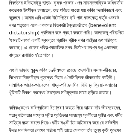
বিবর্তনের ইতিহাসটুকু ছাড়াও কৃষক প্রজার ওপর সামস্ততান্ত্রিক অধিকর্তারা
কতরকম উৎপীড়ন চালাতেন, তার পরিচয় পাওয়া যায় কবির আত্মবিবরণে এবং
ক্রন্দনে। আবার এরি একটা উল্টোপিঠের ছবি পাই কালকেতু কর্তৃক গুজরাট
নগর পত্তনে একে একালের হিতকারী স্বৈরাচারীতার (benevolent
dictatorship) প্রতিরূপ বলে গ্রহণ করতে পারি। কালকেতু পরিকল্পিত
‘গুজরাট-নগর’ একটি স্বয়ন্তর প্রাচীন গ্রীক নগর রাষ্ট্রের রূপ পরিগ্রহ
করেছে। এ ধরনের পরিকল্পনামাফিক নগর-নির্মাণের স্বপ্ন শুধু একালেই
বাস্তবে রূপায়িত হ’তে পারে।
এগুলি ছাড়াও মুকুন্দ কবির চণ্ডীমঙ্গলে রয়েছে তৎকালীন সমাজ-জীবনের,
বিশেষত নিম্নবিত্ত গৃহস্থের নিত্য ও নৈমিত্তিক জীবনচর্যার কাহিনী।
সামাজিক আচার-আচরণের, খাদ্য-পরিচ্ছদাদির, বিভিন্ন ক্রিয়া-কলাপের
খুঁটিনাটি বিবরণ গ্রন্থের ইতস্তত মণিমুক্তার মতো ছড়িয়ে রয়েছে।
কবিকঙ্কণের কবিপ্রতিভা বিশ্লেষণ করতে গিয়ে আমরা তাঁর জীবনবোধের,
গতানুগতিকতার মধ্যেও স্বীয় প্রতিভার সাহায্যে স্বকীয়তা সৃষ্টির এবং ধর্মীয়
সাহিত্য রচনা করতে গিয়েও ধর্মীয় সঙ্কীর্ণতা অতিক্রম করে যে সর্বজনীন
উদার মানসিকতা বোধের পরিচয় পাই তাতে সেকালে তাঁর তুল্য কৃতী পুরুষের