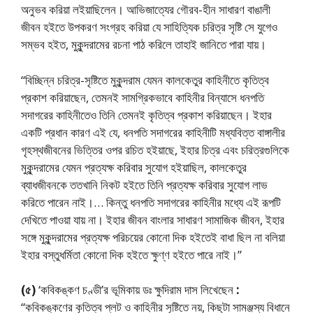
অনুভব করিয়া লইয়াছিলেন। আভিজাত্যের গৌরব-হীন সাধারণ বাঙালী
জীবন হইতে উপকরণ সংগ্রহ করিয়া যে সাহিত্যিক চরিত্র সৃষ্টি সে যুগেও
সম্ভব হইত, মুকুন্দরামের রচনা পাঠ করিলে তাহাই জানিতে পারা যায়।
“বিচ্ছিন্ন চরিত্র-সৃষ্টিতে মুকুন্দরাম যেমন কালকেতুর কাহিনীতে কৃতিত্ব
প্রকাশ করিয়াছেন, তেমনই সামগ্রিকভাবে কাহিনীর বিন্যাসে ধনপতি
সদাগরের কাহিনীতেও তিনি তেমনই কৃতিত্ব প্রকাশ করিয়াছেন। ইহার
একটি প্রধান কারণ এই যে, ধনপতি সদাগরের কাহিনীটি মধ্যবিত্ত বাঙ্গালীর
গৃহস্থজীবনের ভিত্তির ওপর রচিত হইয়াছে, ইহার চিত্র এবং চরিত্রগুলিকে
মুকুন্দরামের যেমন প্রত্যক্ষ করিবার সুযোগ হইয়াছিল, কালকেতুর
ব্যাধজীবনকে ততখানি নিকট হইতে তিনি প্রত্যক্ষ করিবার সুযোগ লাভ
করিতে পারেন নাই।… কিন্তু ধনপতি সদাগরের কাহিনীর মধ্যে এই রূপটি
দেখিতে পাওয়া যায় না। ইহার জীবন বাংলার সাধারণ সামাজিক জীবন, ইহার
সঙ্গে মুকুন্দরামের প্রত্যক্ষ পরিচয়ের কোনো দিক হইতেই বাধা ছিল না বলিয়া
ইহার বস্তুধর্মিতা কোনো দিক হইতে ক্ষুণ্ণ হইতে পারে নাই।”
(৫)
‘কবিকঙ্কণ চণ্ডী’র ভূমিকায় ডঃ ক্ষুদিরাম দাস লিখেছেন
:
“কবিকঙ্কণের কৃতিত্ব প্লট ও কাহিনীর সৃষ্টিতে নয়, কিছুটা সামঞ্জস্য বিধানে