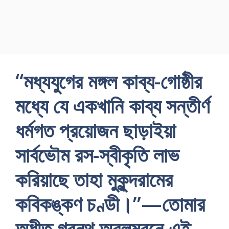
“মধ্যযুগের মঙ্গল কাব্য-গোষ্ঠীর
মধ্যে যে একখানি কাব্য সন্তীর্ণ
ধর্মগত প্রয়োজন ছাড়াইয়া
সার্বভৌম রস-স্বীকৃতি লাভ
করিয়াছে তাহা মুকুন্দরামের
কবিকঙ্কণ চণ্ডী।”—তোমার
অধীত গ্রন্থ অবলম্বনে এই