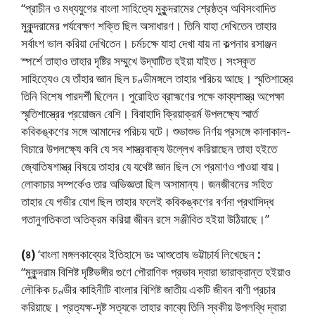
“প্রাচীন ও মধ্যযুগের বাংলা সাহিত্যে মুকুন্দরামের শ্রেষ্ঠত্ব অবিসংবাদিত
মুকুন্দরামের পর্যবেক্ষণ শক্তি ছিল অসাধারণ। তিনি যাহা দেখিতেন তাহার
সর্বাংশ ভাল করিয়া দেখিতেন। চর্মচক্ষে যাহা দেখা যায় না কল্পনার রসাঞ্জন
স্পর্শে তাহাও তাহার দৃষ্টির সম্মুখে উদ্‌ঘাটিত হইয়া যাইত। সংস্কৃত
সাহিত্যেও যে তাঁহার জ্ঞান ছিল চণ্ডীমঙ্গলে তাহার পরিচয় আছে। স্মৃতিশাস্ত্রে
তিনি বিশেষ পারদর্শী ছিলেন। পুরোহিত ব্রাহ্মণের পক্ষে কাব্যশাস্ত্র অপেক্ষা
স্মৃতিশাস্ত্রের প্রয়োজন বেশি। বিবাহাদি ক্রিয়াক্রর্ম উপলক্ষ্যে স্মার্ত
কবিকঙ্কণের সঙ্গে আমাদের পরিচয় ঘটে। শুভাশুভ নির্ণয় প্রসঙ্গে কালাকাল-
বিচারে উপলক্ষ্যে কবি যে সব শাস্ত্রবাক্য উল্লেখ করিয়াছেন তাহা হইতে
জ্যোতিষশাস্ত্র বিষয়ে তাহার যে যথেষ্ট জ্ঞান ছিল সে প্রমাণও পাওয়া যায়।
লোকাচার সম্পর্কেও তার অভিজ্ঞতা ছিল অসামান্য। জনজীবনের সহিত
তাহার যে গভীর যোগ ছিল তাহার ফলেই কবিকঙ্কণের বর্ণনা প্রথাসিদ্ধ
গতানুগতিকতা অতিক্রম করিয়া জীবন রসে সঞ্জীবিত হইয়া উঠিয়াছে।”
(৪)
‘বাংলা মঙ্গলকাব্যের ইতিহাসে ডঃ আশুতোষ ভট্টাচার্য লিখেছেন
:
“মুকুন্দরাম বিশিষ্ট দৃষ্টিভঙ্গীর গুণে পৌরাণিক প্রভাব দ্বারা ভারাক্রান্ত হইয়াও
লৌকিক চণ্ডীর কাহিনীটি বাংলার বিশিষ্ট জাতীয় একটি জীবন বাণী প্রচার
করিয়াছে। প্রত্যক্ষ-দৃষ্ট সত্যকে তাহার কাব্যে তিনি স্বকীয় উপলব্ধি দ্বারা