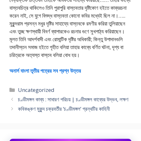
বাস্তবচিত্র থাকিলেও তিনি পুরাপুরি বাস্তবতার দৃষ্টিকোণ হইতে কাব্যরচনা
করেন নাই, সে যুগে বিশুদ্ধ বাস্তবতা কোনো কবির মধ্যেই ছিল না।…..
মুকুন্দরাম প্রসন্ন মধুর দৃষ্টির সাহায্যে বাস্তবকে রমণীয় করিয়া তুলিয়াছেন
এবং তুচ্ছ ক্ষণস্থায়ী বিবর্ণ ব্যাপারকেও রচনার গুণে সুখপাঠ্য করিয়াছেন।
মূলত তিনি আদর্শবাদী এবং রোমান্টিক দৃষ্টির অধিকারী; কিন্তু উপাদানগুলি
তদানীস্তন সমাজ হইতে গৃহীত বলিয়া তাহার কাব্যে বর্ণিত ঘটনা, দৃশ্য বা
চরিত্রকে অত্যস্ত বাস্তব বলিয়া বোধ হয়।
অনার্স বাংলা তৃতীয় পত্রের সব প্রশ্ন উত্তর
Categories
Uncategorized
চণ্ডীমঙ্গল কাব্য : সাধারণ পরিচয় | চণ্ডীমঙ্গল কাব্যের উদ্ভব, লক্ষণ
কবিকঙ্কণ মুকুন্দ চক্রবর্তীর ‘চণ্ডীমঙ্গল’ গ্রন্থটির কাহিনী