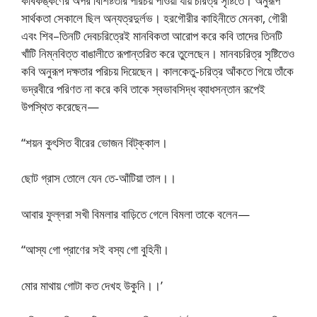
কবিকঙ্কণের অপর বিশিষ্টতার পরিচয় পাওয়া যায় চরিত্র সৃষ্টিতে। অনুরূপ
সার্থকতা সেকালে ছিল অন্যত্রদুর্লভ। হরগৌরীর কাহিনীতে মেনকা, গৌরী
এবং শিব–তিনটি দেবচরিত্রেই মানবিকতা আরোপ করে কবি তাদের তিনটি
খাঁটি নিম্নবিত্ত বাঙালীতে রূপান্তরিত করে তুলেছেন। মানবচরিত্র সৃষ্টিতেও
কবি অনুরূপ দক্ষতার পরিচয় দিয়েছেন। কালকেতু-চরিত্র আঁকতে গিয়ে তাঁকে
ভদ্রবীরে পরিণত না করে কবি তাকে স্বভাবসিদ্ধ ব্যাধসন্তান রূপেই
উপস্থিত করেছেন—
“শয়ন কুৎসিত বীরের ভোজন বিট্‌ক্কাল।
ছোট গ্রাস তোলে যেন তে-আঁটিয়া তাল।।
আবার ফুল্লরা সখী বিমলার বাড়িতে গেলে বিমলা তাকে বলেন—
“আস্য গো প্রাণের সই বস্য গো বুহিনী।
মোর মাথায় গোটা কত দেখহ উকুনি।।’