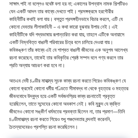
সাক্ষাৎ পাই না বল্লেও যথেষ্ট বলা হয় না; একালের উপন্যাস নামক শিল্পটিরও
যেন একটি আদল তার কাব্যে দেখতে পাই। প্রসঙ্গক্রমে হরগৌরীর
কাহিনীটির কথাই বলা যায়। বস্তুত প্রসঙ্গহীনভাবে বিচার করলে, এটি যে
কোনো দেবতার লীলাকাহিনী – এ কথা কারো বুঝবার উপায় নেই। এই
কাহিনীটিকে যদি গদ্যভাষায় রূপান্তরিত করা যায়, তাহলে এটিকে অনায়াসে
একটি নিম্নবিত্ত বাঙালী পরিবারের চিত্র বলে চালিয়ে দেওয়া যায়।
কবিকঙ্কণ তাঁর কাব্যে এই যে শাশ্বত বাঙালী জীবনের এক অনুপম আলেখ্য
রচনা করেছেন, তাকেই তার কবিকৃতির শ্রেষ্ঠ সম্পদ বলে গণ্য করলে তার
প্রতি অন্যায় আচরণ করা হবে না।
অতএব দেবী চণ্ডীর মাহাত্ম্য সূচক কাব্য রচনা করতে গিয়েও কবিকঙ্কণ যে
কোনো ক্রমেই কোনো ধর্মীয় গণ্ডিতে সীমাবদ্ধ না থেকে বৃহত্তর ও মহত্তর
জীবনবোধে উদ্বুদ্ধ হয়ে একটি সর্বজনপ্রিয় কাব্য রচনাতেই প্রবৃত্ত
হয়েছিলেন, তাতে সন্দেহের কোনো অবকাশ নেই। কবি মুকুন্দ যে ব্যক্তি
জীবনেও কোনো সঙ্কীর্ণ ধর্মমতের প্রবক্তা ছিলেন না, তার প্রমাণ—তিনি
চণ্ডীমাহাত্ম্য রচনা করতে গিয়েও শুধু পঞ্চদেবতার বন্দনাই করেননি,
চৈতন্যদেবেরও প্রশস্তি রচনা করেছিলেন।