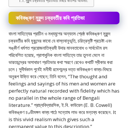
মুকুন্দ চক্রবর্তীর প্রতিভার বিষয়ে কতিপয় অভিমত:
কবিকঙ্কণ মুকুন্দ চক্রবর্তীর কবি প্রতিভা
বাংলা সাহিত্যের প্রাচীন ও মধ্যযুগের অন্যতম শ্রেষ্ঠ কবিকঙ্কণ মুকুন্দ
চক্রবর্তীর কবি মুকুন্দের কাবো যে বাস্তবানুভূতি, চরিত্রসৃষ্টি প্রচেষ্টা এবং
সঙ্কীর্ণ ধর্মগত প্রয়োজনাতিক্রমী উদার মানবতাবোধ ও সার্বভৌম রস
পরিবেশিত হয়েছে, প্রাগাধুনিক বাংলা সাহিত্যে তার তুলনা মেলে না
ভারতচন্দ্রের অসাধারণ প্রতিভার কথা স্মরণে রেখেও কথাটি স্বীকার করা
চলে। সুদীর্ঘকাল পুর্বেই মনীষী রমেশচন্দ্র দত্ত কবিকঙ্কণ কাব্য-বিষয়ে
অনুরূপ উক্তি করে গেছেন; তিনি বলেন, “The thought and
feelings and sayings of his men and women are
perfectly natural recorded with fidelity which has
no parallel in the whole range of Bengali
literature.” প্রাচ্যবিদ্যারসিক, ই.বি. কাউয়েল (E. B. Cowell)
কবিকঙ্কণ চণ্ডীমঙ্গল কাব্য পাঠে সন্তোষ লাভ করে মন্তব্য করেছেন. It
is this vivid realism which gives such a
permanent value to this description.”