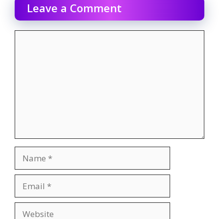
Leave a Comment
Comment
Name
Email
Website