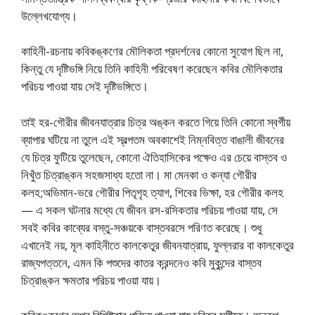
উল্লেখযোগ্য।
কাহিনী-রচনায় কবিকঙ্কণের মৌলিকতা প্রদর্শনের কোনো সুযোগ ছিল না,
কিন্তু যে দৃষ্টিভঙ্গি নিয়ে তিনি কাহিনী পরিবেষণ করেছেন কবির মৌলিকতার
পরিচয় পাওয়া যায় সেই দৃষ্টিভঙ্গিতে।
তাই হর-গৌরীর জীবনযাত্রার চিত্র অঙ্কন করতে গিয়ে তিনি কোনো স্বর্গীয়
ব্যাপার ঘটিয়ে না তুলে এই স্বল্পতম অবকাশেই নিম্নবিত্ত বাঙালী জীবনের
যে চিত্র ফুটিয়ে তুলেছেন, কোনো ঐতিহাসিকের পক্ষেও এর চেয়ে বাস্তব ও
নিখুঁত চিত্রাঙ্কন সহজসাধ্য হতো না। মা মেনকা ও কন্যা গৌরীর
কলহ;অভিমান-ভরে গৌরীর পিতৃগৃহ ত্যাগ, শিবের ভিক্ষা, হর গৌরীর কলহ
— এ সকল ঘটনার মধ্যে যে জীবন রস-রসিকতার পরিচয় পাওয়া যায়, সে
সবই কবির কাব্যের বস্তু-সঞ্চয়কে বাস্তবরসে পরিণত করেছে। শুধু
এখানেই নয়, মূল কাহিনীতে কালকেতুর জীবনযাত্রায়, ফুল্লরার বা কালকেতুর
রাজ্যপত্তনে, এমন কি পশুদের কাতর ক্রন্দনেও কবি মুকুন্দের বাস্তব
চিত্রাঙ্কন ক্ষমতার পরিচয় পাওয়া যায়।