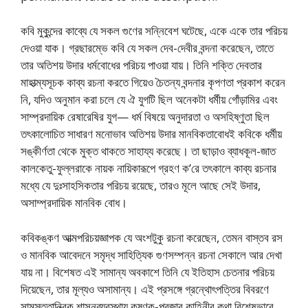
কবি মুকুন্দের কাব্যে যে সকল গুণের সন্নিবেশ ঘটেছে, একে একে তার পরিচয়
দেওয়া যাক। গ্রছারম্ভে কবি যে সকল দেব-দেবীর বন্দনা করেছেন, তাতে
তার অতিশয় উদার ধর্মবোধের পরিচয় পাওয়া যায়। তিনি শক্তি দেবতার
মাহাত্ম্যসূচক কাব্য রচনা করতে গিয়েও চৈতন্য বন্দনার কৃপণতা প্রকাশ করেন
নি, যদিও অনুমান করা চলে যে ঐ যুগটি ছিল অনেকটা ধর্মীয় গোঁড়ামির এবং
সাম্প্রদায়িক রেষারেষির যুগ— ধর্ম বিষয়ে অনুদারতা ও অসহিষ্ণুতা ছিল
তৎকালোচিত সাধারণ মনোভাব অতিশয় উদার মানবিকতাবোধই কবিকে ধর্মীয়
সঙ্কীর্ণতা থেকে মুক্ত থাকতে সাহায্য করেছে। তা ছাড়াও ব্যাধকূল-জাত
কালকেতু-ফুল্লরাকে নায়ক নায়িকারূপে গ্রহণ ক’রে তৎকালে কাব্য রচনার
মধ্যে যে দুঃসাহসিকতার পরিচয় রয়েছে, তারও মূলে আছে সেই উদার,
অসাম্প্রদায়িক মানবিক বোধ।
কবিকঙ্কণ আত্মপরিচয়জ্ঞাপক যে অংশটুকু রচনা করেছেন, তেমন বাস্তব রস
ও মানবিক আবেদনে সমৃদ্ধ সাহিত্যিক গুণসম্পন্ন রচনা সেকালে আর দেখা
যায় না। বিশেষত এই সামান্য অবকাশে তিনি যে ইতিহাস চেতনার পরিচয়
দিয়েছেন, তার মূল্যও অসামান্য। এই প্রসঙ্গে গ্রন্থোৎপত্তির বিবরণে
সামস্ততান্ত্রিক শাসনব্যবস্থায় কৃষ্ণক-প্রজার কাহিনীর কথা বিশেষভাবে