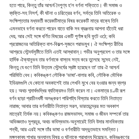
হতে পারে, কিন্তু তাঁর আশ্চর্য নৈপুণ্য হ’ল বৰ্ণনা শক্তিতে। কী সমাজ ও
ব্যক্তি-সহ নিসর্গ, কী ঘটনা ও চরিত্রের বর্ণন, সর্বত্র তিনি অতিরেক ও
সংক্ষিপ্ততার মধ্যবর্তী কয়েকটিমাত্র বিষয় করেকটি মাত্র বাক্যে তিনি
এমনভাবে বর্ণনা করতে পারেন যাতে বাকি সব ব্যঞ্জনায় আপনা হাঁতেই ধরা
দেয়, আর সেই সঙ্গে বর্ণিত বিষয়ের একটি পূর্ণাঙ্গ ছবি ফুটে ওঠে; কবি
প্রয়োজনের অতিরিক্ত বাগ-বিকল্প-সৃজনে পরাভমুখ। ঐ সংক্ষিপ্ত রীতির
আশ্রয়ে সৌন্দর্যসৃষ্টিতে তিনি এতই আস্থাবান্। গভীর অনুপ্রবেশ ও তার সঙ্গে
হার্দিক ঐক্যানুভব তার বর্ণনাকে বাস্তব সত্য করে তুলেছে সন্দেহ নেই,
কিন্তু যে গুণে তিনি উত্তম সৌন্দর্যের স্রষ্টা হয়েছেন তা’ তার ঐ আশ্চর্য
পরিমিতি বেধ। কবিকঙ্কণ লৌকিক ‘ভাষা’-বালার কবি, লৌকিক মৌখিক
ইডিয়মগুলি যে কোনো অবকাশেই তার লেখনি মুখে বের হওয়ার জন্য ব্যগ্র
হয়। অথচ শব্দার্থগুদ্ধির ব্যতিক্রমও তিনি করেন না। একমাত্র চণ্ডী রূপ
বর্ণন ছাড়া প্রাচীনধর্মী অলঙ্করণ পারিপাট্য বিস্তার করতে তিনি নিতাত্ত
নারাজ; আবার তার বর্ণনারীতি নিতান্ত সরল, ভারতচন্দ্রের মত অবকাশ
মাত্রেই তির্যক নয়। কবিকঙ্কণও রাজসভাসদ, সমাজ ও জীবন সম্পর্কে তার
অভিজ্ঞতাও সুপ্রচুর, অথচ কবিস্বভাব-অনুসারেই তিনি উদার মানবিকতার
পন্থী, আর এরই সঙ্গে তাঁর ভাষা ও বর্ণনারীতি অদ্ভুতভাবে সমন্বিত।
মঙ্গলকাব্য শাখার অন্যান্য বিষয় ও ঘটনাকে প্রাধান্য দিয়েছেন, কবিবঙ্কণের