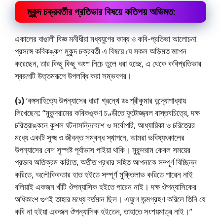
মুকুন্দ চক্রবর্তীর প্রতিভার বিষয়ে কতিপয় অভিমত:
একালের বাঙালী বিজ্ঞ মনীধীরা মধ্যযুগের কাব্য ও কবি-প্রতিভা আলোচনা
প্রসঙ্গে কবিকঙ্কণ মুকুন্দ চক্রবর্তী এ বিষয়ে যে সকল অভিমত জ্ঞাপন
করেছেন, তার কিছু কিছু অংশ নিচে তুলে ধরা হচ্ছে, এ থেকে কবিপ্রতিভার
স্বরূপটি উত্তমরূপে উপলব্ধি করা সম্ভবপর।
(১)
‘বঙ্গসাহিত্যে উপন্যাসের ধারা’ গ্রন্থে ডঃ শ্রীকুমার বন্দ্যোপাধ্যায়
লিখেছেন
:
“মুকুন্দরামের কবিকঙ্কণ চণ্ডীতে ফুটোজ্জ্বল বাস্তবচিত্রে, দক্ষ
চরিত্রাঙ্কনে কুশল ঘটনাসন্নিবেশে ও সর্বোপরি, আধ্যায়িকা ও চরিত্রের
মধ্যে একটি সুক্ষ্ম ও জীবন্ত সম্বন্ধ স্থাপনে, আমরা ভবিষ্যৎকালের
উপন্যাসের বেশ সুস্পষ্ট পূর্বাভাস পাইয়া থাকি। মুকুন্দরাম কেবল সময়ের
প্রভাব অতিক্রম করিতে, অতীত প্রথার সহিত আপনাকে সম্পূর্ণ বিচ্ছিন্ন
করিতে, অলৌকিকতার হাত হইতে সম্পূর্ণ মুক্তিলাভ করিতে পারেন নাই
বলিয়াই একজন খাঁটি ঔপন্যাসিক হইতে পারেন নাই। দক্ষ ঔপন্যাসিকের
অধিকাংশ গুণই তাহার মধ্যে বর্তমান ছিল। এযুগে জন্মগ্রহণ করিলে তিনি যে
কবি না হইয়া একজন ঔপন্যাসিক হইতেন, তাহাতে সংশয়মাত্র নাই।”