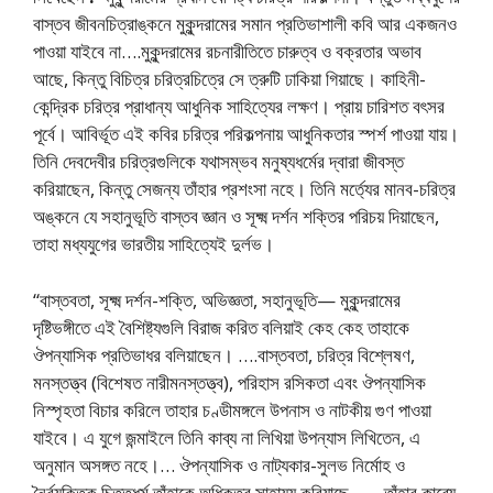
বাস্তব জীবনচিত্রাঙ্কনে মুকুন্দরামের সমান প্রতিভাশালী কবি আর একজনও
পাওয়া যাইবে না….মুকুন্দরামের রচনারীতিতে চারুত্ব ও বক্রতার অভাব
আছে, কিন্তু বিচিত্র চরিত্রচিত্রে সে ত্রুটি ঢাকিয়া গিয়াছে। কাহিনী-
কেন্দ্রিক চরিত্র প্রাধান্য আধুনিক সাহিত্যের লক্ষণ। প্রায় চারিশত বৎসর
পূর্বে। আবির্ভূত এই কবির চরিত্র পরিকল্পনায় আধুনিকতার স্পর্শ পাওয়া যায়।
তিনি দেবদেবীর চরিত্রগুলিকে যথাসম্ভব মনুষ্যধর্মের দ্বারা জীবস্ত
করিয়াছেন, কিন্তু সেজন্য তাঁহার প্রশংসা নহে। তিনি মর্ত্যের মানব-চরিত্র
অঙ্কনে যে সহানুভূতি বাস্তব জ্ঞান ও সূক্ষ্ম দর্শন শক্তির পরিচয় দিয়াছেন,
তাহা মধ্যযুগের ভারতীয় সাহিত্যেই দুর্লভ।
“বাস্তবতা, সূক্ষ্ম দর্শন-শক্তি, অভিজ্ঞতা, সহানুভূতি— মুকুন্দরামের
দৃষ্টিভঙ্গীতে এই বৈশিষ্ট্যগুলি বিরাজ করিত বলিয়াই কেহ কেহ তাহাকে
ঔপন্যাসিক প্রতিভাধর বলিয়াছেন। ….বাস্তবতা, চরিত্র বিশ্লেষণ,
মনস্তত্ত্ব (বিশেষত নারীমনস্তত্ত্ব), পরিহাস রসিকতা এবং ঔপন্যাসিক
নিস্পৃহতা বিচার করিলে তাহার চণ্ডীমঙ্গলে উপনাস ও নাটকীয় গুণ পাওয়া
যাইবে। এ যুগে জন্মাইলে তিনি কাব্য না লিখিয়া উপন্যাস লিখিতেন, এ
অনুমান অসঙ্গত নহে।… ঔপন্যাসিক ও নাট্যকার-সুলভ নির্মোহ ও
নৈর্ব্যক্তিক চিত্তধর্ম তাঁহাকে অধিকতর সাহায্য করিয়াছে…… তাঁহার কাব্যে