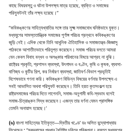
কাছে বিষয়বস্তু ও ঘটনা উপলক্ষ্য মাত্র হয়েছে, ব্যক্তি ও সমাজের
পরিস্ফুটনই তাঁর লক্ষ্য হয়েছে।”
“কবিকঙ্কণের সাহিত্যখ্যাতির সঙ্গে তার সুক্ষ্ম সমাজবোধ ঘনিষ্ঠভাবে যুক্ত।
মধ্যযুগের সামস্ততান্ত্রিক সমাজের পূর্ণাঙ্গ পরিচয় গ্রন্থনে কবিকঙ্কণের
জুড়ি নেই। এদিক থেকে তিনি আধুনিক ঐতিহাসিক ও সমাজতত্ত্ব-জিজ্ঞাসু
পাঠককে আশাতীতভাবে পরিতৃপ্ত করেছেন। সমাজ পরিচয় বলতে আমরা
যেন কেবল বিবাহ বন্ধন ও অলঙ্কার পরিধানের বিষয়ে আগ্রহ না বুঝি।
রাষ্ট্রের প্রকৃতি, প্রশাসন ব্যবস্থা, উৎপাদন ও বণ্টন, কৃষি ও কৃষক, ব্যবসা-
বাণিজ্য ও কুটির শিল্প, কর নির্ধারণ ব্যবস্থা, জাতিবর্ণ-বিভাগ প্রভৃতিই
বিশেষভাবে গণনা করি। কবিকঙ্কণ বিভিন্ন বিষয়ের বর্ণনার উপলক্ষ্যে এ
সবই আভাসিত অথবা পরিস্ফুট করেছেন। তিনি হয়ত কৃতসংকল্প হয়ে
রাষ্ট্রসমাজের পরিচয় দিতে লাগেননি, সমাজ-অনুগামী কবি-স্বভাব বলেই
সমাজ-চিত্রাঙ্কন সিদ্ধ করেছেন। এজন্য তার বর্ণনা যেমন প্রাসঙ্গিক
তেমনি অনায়াস হয়েছে।’
(৬)
বাংলা সাহিত্যের ইতিবৃত্ত—দ্বিতীয় খণ্ডে’ ডঃ অসিত বন্দ্যোপাধ্যায়
লিখেছেন
:
“মুকুন্দরামের প্রধান বৈশিষ্ট্য চরিত্র পরিকল্পনা। বস্তুত মধ্যযুগের