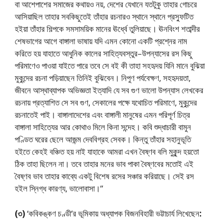
বা আশেপাশের সমাজের কথায়ও নয়, দেশের যেখানে যতটুকু তাহার গোচরে
আসিয়াছিল তাহার সবকিছুতেই তাঁহার রচনারও স্থানে স্থানে প্রস্ফুটিত
হইয়া তাঁহার শিল্পকে সমসাময়িক মানের ঊর্ধ্বে তুলিয়াছে। ঊনবিংশ শতাব্দীর
শেষভাগের আগে বাঙ্গালা ভাষায় যদি এমন কোনো একটি প্রশ্নের নাম
করিতে হয় যাহাতে আধুনিক কালের সাহিত্যবস্তুর–উপন্যাসের রস কিছু
পরিমাণেও পাওয়া যাইতে পারে তবে সে বই কী তাহা সহহৃদয় যিনি মানে বুঝিয়া
মুকুন্দের রচনা পড়িয়াছেন তিনিই বুঝিবেন। নিপুণ পর্যবেক্ষণ, সহহৃদয়তা,
জীবনে আস্থাব্যাপক অভিজ্ঞতা ইত্যাদি যে সব গুণ ভালো উপন্যাস লেখকের
রচনায় প্রত্যাশিত সে সব গুণ, সেকালের পক্ষে যথোচিত পরিমাণে, মুকুন্দের
রচনাতেই পাই। বাঙ্গালাদেশের এবং বাঙ্গালী মানুষের এমন পরিপূর্ণ চিত্র
বাঙ্গালা সাহিত্যের আর কোথাও মিলে কিনা সন্দেহ। কবি শুদ্ধাচারী বামুন
পণ্ডিত ঘরের ছেলে আজন্ম দেববিগ্রহ সেবক। কিন্তু তাঁহার সহানুভূতি
হইতে কেহই বঞ্চিত হয় নাই যাহাকে আমরা এখন বৈষ্ণব বলি মুকুন্দ হয়তো
ঠিক তাহা ছিলেন না। তবে তাহার মনের ভাব পাকা বৈষ্ণবের মতোই এই
বৈষ্ণব ভাব তাহার কাব্যে একটু বিশেষ রসের সঞ্চার করিয়াছে। সেই রস
হইল স্নিগ্ধ কারণ্য, ভালোবাসা।”
(৩)
‘কবিকঙ্কণ চণ্ডী’র ভূমিকায় অধ্যাপক বিজনবিহারী ভট্টাচার্য লিখেছেন
: