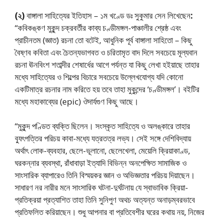
(২)
বাঙ্গালা সাহিত্যের ইতিহাস – ১ম খণ্ডে ডঃ সুকুমার সেন লিখেছেন
:
“কবিকঙ্কণ মুকুন্দ চক্রবর্তীর কাব্য চণ্ডীমঙ্গল-পাঞ্চালীর শ্রেষ্ঠ এবং
প্রাচীনতম (জ্ঞাত) রচনা তো বটেই, আধুনিক পূর্ব বাঙ্গালা সাহিতো – কিছু
বৈষ্ণব কবিতা এবং চৈতন্যভাগবত ও চরিতামৃত বাদ দিলে সবচেয়ে মূল্যবান
রচনা ঊনবিংশ শতাব্দীর শেষার্ধের আগে পর্যন্ত যা কিছু লেখা হইয়াছে তাহার
মধ্যে সাহিত্যের ও শিল্পের বিচারে সবচেয়ে উল্লেখযোগ্য যদি কোনো
একটিমাত্র রচনার নাম করিতে হয় তবে তাহা মুকুন্দের ‘চণ্ডীমঙ্গল’। বইটির
মধ্যে মহাকাব্যের (epic) ঔদার্যগুণ কিছু আছে।
“মুকুন্দ পণ্ডিত ব্যক্তি ছিলেন। সংস্কৃত সাহিত্যে ও অলঙ্কারে তাহার
ব্যুৎপত্তির পরিচয় কাবা-মধ্যে যত্রতত্র লভ্য। সেই সঙ্গে দেশিবিদ্যায়
অর্থাৎ লোক-ব্যবহার, ছেলে-ভূলানো, ছেলেখেলা, মেয়েলি ক্রিয়াকাণ্ড,
ঘরকন্নার ব্যবস্থা, রাঁধাবাড়া ইত্যাদি বিভিন্ন অনপেক্ষিত সামাজিক ও
সাংসারিক ব্যাপারেও তিনি বিস্ময়কর জ্ঞান ও অভিজ্ঞতার পরিচয় দিয়াছেন।
সাধারণ নর নারীর মনে সাংসারিক ঘটনা-দুর্ঘটনায় যে স্বাভাবিক ক্রিয়া-
প্রতিক্রয়া প্রত্যাশিত তাহা তিনি সুনিপুণ অথচ অত্যন্ত অনাড়ম্বরভাবে
প্রতিফলিত করিয়াছেন। শুধু আপনার বা প্রতিবেশীর ঘরের কথায় নয়, নিজের