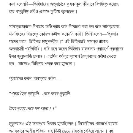
কথা বলেননি—ডিহিদারের অত্যাচারে কৃষক কুল কীভাবে বিপর্যস্ত হয়েছে
তার বস্তুনিষ্ঠ ছবিও এখানে ফুটিয়ে তুলেছেন।
সামস্ততন্ত্রকে বিধাতার অভিপ্রায় বলে বিবেচনা করা হত বলে সামন্তরাজ
মানসিংহের বিরুদ্ধে কোনও কটাক্ষ করেননি কবি। তিনি বলেন—‘প্রজার
পাপের ফলে, ডিহিদার মামুদসরীফ।” ওই ডিহিদারই সামন্ত রাজের
অত্যাচারী প্রতিনিধি। কবি মনে করেন ডিহিদার রায়জাদার পরামর্শে প্রজাদের
উপর জুলুমবাজি চালান। এতদিন পর্যন্ত ব্রাহ্মণ বৈষ্ণবদের মর্যাদা দেওয়া
হত। তাদেরও ডিহিদার শত্রু করে তুললো।
প্রজাদের করুণ অবস্থার বর্ণনা—
“প্ৰজা হৈল ব্যাকুলি বেচে ঘরের কুড়ালি
টাকা দ্রব্য বেচে দশ আনা।।”
মুকুন্দরামও এই অবস্থার শিকার হয়েছিলেন। হিতৈষীদের পরামর্শে রাতের
অন্ধকারে আত্মীয় পরিজন সহ ভিটা ছেড়ে রাস্তায় বেরিয়ে এলেন। বহু