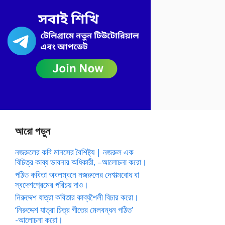
আরো পড়ুন
নজরুলের কবি মানসের বৈশিষ্ট্য | নজরুল এক
বিচিত্র কাব্য ভাবনার অধিকারী, –আলোচনা করো।
পঠিত কবিতা অবলম্বনে নজরুলের দেশাত্মবোধ বা
স্বদেশপ্রেমের পরিচয় দাও।
নিরুদ্দেশ যাত্রা কবিতার কাব্যশৈলী বিচার করো।
‘নিরুদ্দেশ যাত্রা চিত্র গীতের মেলবন্ধন গঠিত’
-আলোচনা করো।