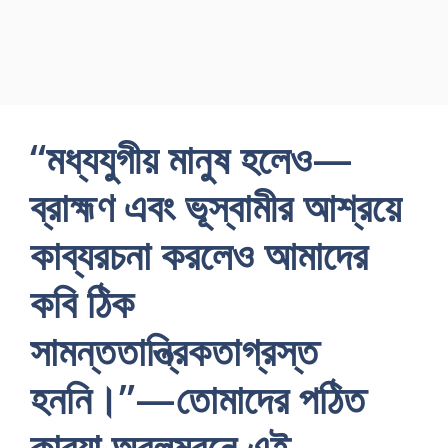
“মধ্যযুগীয় মানুষ হলেও—
ব্রাহ্মণ এবং ভূস্বামীর আশ্রয়ে
কাব্যরচনা করলেও আমাদের
কবি ঠিক
সামন্ততান্ত্রিকতাগ্রস্ত
হননি।”—তোমাদের পঠিত
কাব্যা অবলম্বনে এই