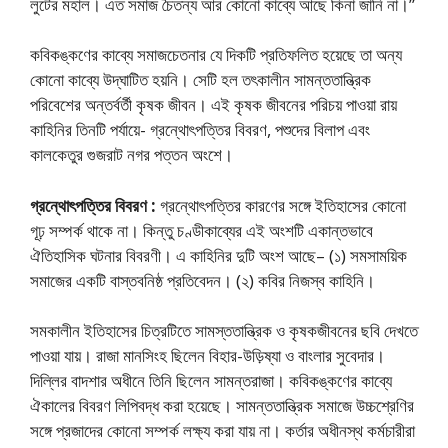
লুটের মহাল। এত সমাজ চৈতন্য আর কোনো কাব্যে আছে কিনা জানি না।”
কবিকঙ্কণের কাব্যে সমাজচেতনার যে দিকটি প্রতিফলিত হয়েছে তা অন্য
কোনো কাব্যে উদ্‌ঘাটিত হয়নি। সেটি হল তৎকালীন সামন্ততান্ত্রিক
পরিবেশের অন্তর্বর্তী কৃষক জীবন। এই কৃষক জীবনের পরিচয় পাওয়া রায়
কাহিনির তিনটি পর্যায়ে- গ্রন্থোৎপত্তির বিবরণ, পশুদের বিলাপ এবং
কালকেতুর গুজরাট নগর পত্তন অংশে।
গ্রন্থোৎপত্তির বিবরণ :
গ্রন্থোৎপত্তির কারণের সঙ্গে ইতিহাসের কোনো
গূঢ় সম্পর্ক থাকে না। কিন্তু চণ্ডীকাব্যের এই অংশটি একান্তভাবে
ঐতিহাসিক ঘটনার বিবরণী। এ কাহিনির দুটি অংশ আছে– (১) সমসাময়িক
সমাজের একটি বাস্তবনিষ্ঠ প্রতিবেদন। (২) কবির নিজস্ব কাহিনি।
সমকালীন ইতিহাসের চিত্রটিতে সামস্ততান্ত্রিক ও কৃষকজীবনের ছবি দেখতে
পাওয়া যায়। রাজা মানসিংহ ছিলেন বিহার-উড়িষ্যা ও বাংলার সুবেদার।
দিল্লির বাদশার অধীনে তিনি ছিলেন সামন্তরাজা। কবিকঙ্কণের কাব্যে
ঐকালের বিবরণ লিপিবদ্ধ করা হয়েছে। সামন্ততান্ত্রিক সমাজে উচ্চশ্রেণির
সঙ্গে প্রজাদের কোনো সম্পর্ক লক্ষ্য করা যায় না। কর্তার অধীনস্থ কর্মচারীরা