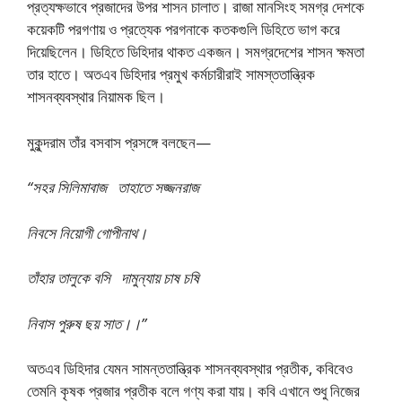
প্রত্যক্ষভাবে প্রজাদের উপর শাসন চালাত। রাজা মানসিংহ সমগ্র দেশকে
কয়েকটি পরগণায় ও প্রত্যেক পরগনাকে কতকগুলি ডিহিতে ভাগ করে
দিয়েছিলেন। ডিহিতে ডিহিদার থাকত একজন। সমগ্রদেশের শাসন ক্ষমতা
তার হাতে। অতএব ডিহিদার প্রমুখ কর্মচারীরাই সামস্ততান্ত্রিক
শাসনব্যবস্থার নিয়ামক ছিল।
মুকুন্দরাম তাঁর বসবাস প্রসঙ্গে বলছেন—
“সহর সিলিমাবাজ তাহাতে সজ্জনরাজ
নিবসে নিয়োগী গোপীনাথ।
তাঁহার তালুকে বসি দামুন্যায় চাষ চষি
নিবাস পুরুষ ছয় সাত।।”
অতএব ডিহিদার যেমন সামন্ততান্ত্রিক শাসনব্যবস্থার প্রতীক, কবিবেও
তেমনি কৃষক প্রজার প্রতীক বলে গণ্য করা যায়। কবি এখানে শুধু নিজের