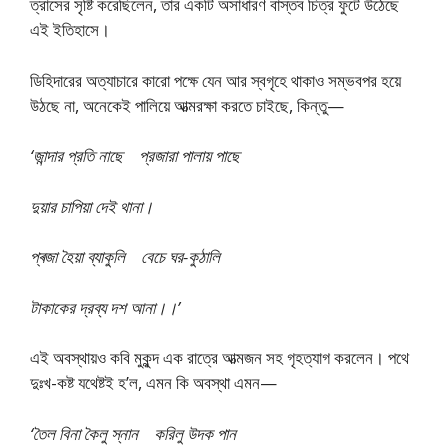
ত্রাসের সৃষ্টি করেছিলেন, তার একটি অসাধারণ বাস্তব চিত্র ফুটে উঠেছে
এই ইতিহাসে।
ডিহিদারের অত্যাচারে কারো পক্ষে যেন আর স্বগৃহে থাকাও সম্ভবপর হয়ে
উঠছে না, অনেকেই পালিয়ে আত্মরক্ষা করতে চাইছে, কিন্তু—
‘জান্দার প্রতি নাছে প্রজারা পালায় পাছে
দুয়ার চাপিয়া দেই থানা।
প্ৰজা হৈয়া ব্যাকুলি বেচে ঘর-কুঠালি
টাকাকের দ্রব্য দশ আনা।।’
এই অবস্থায়ও কবি মুকুন্দ এক রাত্রে আত্মজন সহ গৃহত্যাগ করলেন। পথে
দুঃখ-কষ্ট যথেষ্টই হ’ল, এমন কি অবস্থা এমন—
‘তৈল বিনা কৈলু স্নান করিলু উদক পান