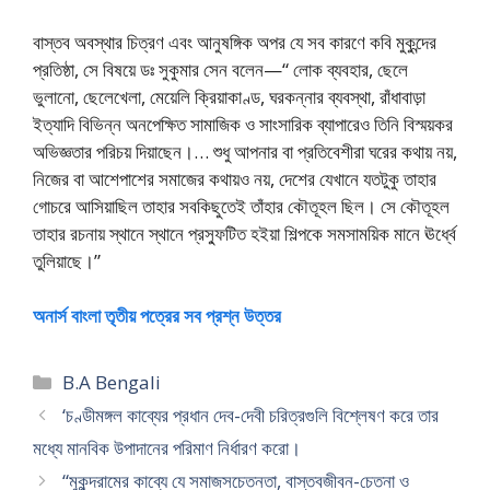
বাস্তব অবস্থার চিত্রণ এবং আনুষঙ্গিক অপর যে সব কারণে কবি মুকুন্দের
প্রতিষ্ঠা, সে বিষয়ে ডঃ সুকুমার সেন বলেন—“ লোক ব্যবহার, ছেলে
ভুলানো, ছেলেখেলা, মেয়েলি ক্রিয়াকাণ্ড, ঘরকন্নার ব্যবস্থা, রাঁধাবাড়া
ইত্যাদি বিভিন্ন অনপেক্ষিত সামাজিক ও সাংসারিক ব্যাপারেও তিনি বিস্ময়কর
অভিজ্ঞতার পরিচয় দিয়াছেন।… শুধু আপনার বা প্রতিবেশীরা ঘরের কথায় নয়,
নিজের বা আশেপাশের সমাজের কথায়ও নয়, দেশের যেখানে যতটুকু তাহার
গোচরে আসিয়াছিল তাহার সবকিছুতেই তাঁহার কৌতূহল ছিল। সে কৌতূহল
তাহার রচনায় স্থানে স্থানে প্রস্ফুটিত হইয়া শিল্পকে সমসাময়িক মানে ঊর্ধ্বে
তুলিয়াছে।”
অনার্স বাংলা তৃতীয় পত্রের সব প্রশ্ন উত্তর
Categories
B.A Bengali
‘চণ্ডীমঙ্গল কাব্যের প্রধান দেব-দেবী চরিত্রগুলি বিশ্লেষণ করে তার
মধ্যে মানবিক উপাদানের পরিমাণ নির্ধারণ করো।
“মুকুন্দরামের কাব্যে যে সমাজসচেতনতা, বাস্তবজীবন-চেতনা ও