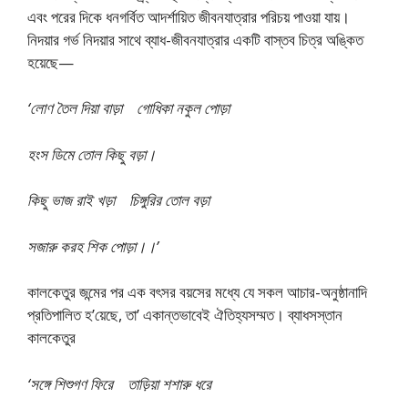
এবং পরের দিকে ধনগর্বিত আদর্শায়িত জীবনযাত্রার পরিচয় পাওয়া যায়।
নিদয়ার গর্ভ নিদয়ার সাথে ব্যাধ-জীবনযাত্রার একটি বাস্তব চিত্র অঙ্কিত
হয়েছে—
‘লোণ তৈল দিয়া বাড়া গোধিকা নকুল পোড়া
হংস ডিমে তোল কিছু বড়া।
কিছু ভাজ রাই খড়া চিঙ্গুরির তোল বড়া
সজারু করহ শিক পোড়া।।’
কালকেতুর জন্মের পর এক বৎসর বয়সের মধ্যে যে সকল আচার-অনুষ্ঠানাদি
প্রতিপালিত হ’য়েছে, তা’ একান্তভাবেই ঐতিহ্যসম্মত। ব্যাধসস্তান
কালকেতুর
‘সঙ্গে শিশুগণ ফিরে তাড়িয়া শশারু ধরে