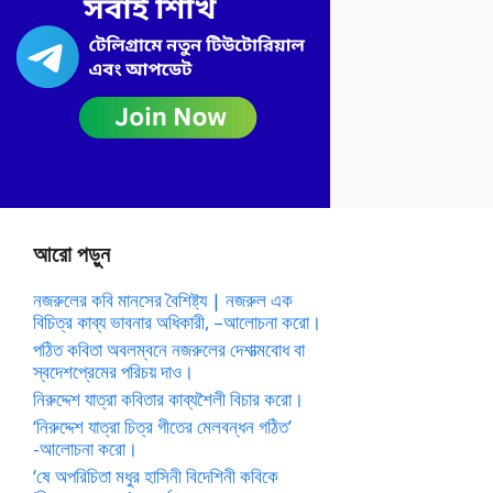
আরো পড়ুন
নজরুলের কবি মানসের বৈশিষ্ট্য | নজরুল এক
বিচিত্র কাব্য ভাবনার অধিকারী, –আলোচনা করো।
পঠিত কবিতা অবলম্বনে নজরুলের দেশাত্মবোধ বা
স্বদেশপ্রেমের পরিচয় দাও।
নিরুদ্দেশ যাত্রা কবিতার কাব্যশৈলী বিচার করো।
‘নিরুদ্দেশ যাত্রা চিত্র গীতের মেলবন্ধন গঠিত’
-আলোচনা করো।
‘ষে অপরিচিতা মধুর হাসিনী বিদেশিনী কবিকে