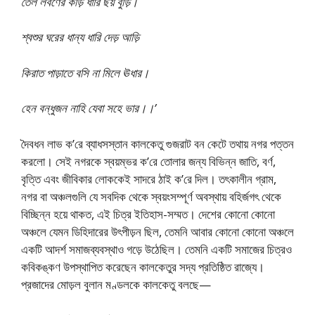
তৈল লবণের কড়ি ধারি ছয় বুড়ি।
শ্বশুর ঘরের ধান্য ধারি দেড় আড়ি
কিরাত পাড়াতে বসি না মিলে ঊধার।
হেন বন্ধুজন নাহি যেবা সহে ভার।।’
দৈবধন লাভ ক’রে ব্যাধসস্তান কালকেতু গুজরাট বন কেটে তথায় নগর পত্তন
করলো। সেই নগরকে স্বয়ম্ভর ক’রে তোলার জন্য বিভিন্ন জাতি, বর্ণ,
বৃত্তি এবং জীবিকার লোককেই সাদরে ঠাই ক’রে দিল। তৎকালীন গ্রাম,
নগর বা অঞ্চলগুলি যে সবদিক থেকে স্বয়ংসম্পূর্ণ অবস্থায় বহির্জগৎ থেকে
বিচ্ছিন্ন হয়ে থাকত, এই চিত্র ইতিহাস-সম্মত। দেশের কোনো কোনো
অঞ্চলে যেমন ডিহিদারের উৎপীড়ন ছিল, তেমনি আবার কোনো কোনো অঞ্চলে
একটি আদর্শ সমাজব্যবস্থাও গড়ে উঠেছিল। তেমনি একটি সমাজের চিত্রও
কবিকঙ্কণ উপস্থাপিত করেছেন কালকেতুর সদ্য প্রতিষ্ঠিত রাজ্যে।
প্রজাদের মোড়ল বুলান মণ্ডলকে কালকেতু বলছে—