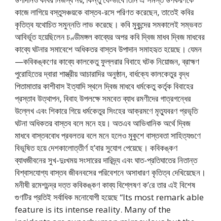
কাজে লাগিয়ে বস্তুসঞ্চয়কে বাস্তব-রসে পরিণত করেছেন, তাতেই কবির
কৃতিত্ব যথোচিত সমুন্নতি লাভ করেছে। কবি মুকুন্দের সমকালেই সম্ভবত
আবির্ভূত হয়েছিলেন চণ্ডীমঙ্গল কাব্যের অপর কবি দ্বিজ মাধব দ্বিজ মাধবের
কাব্যে ঘটনার সমাবেশে অধিকতর বাস্তব উপাদান সমাহহৃত হয়েছে। যেমন
—কবিকঙ্কণের কাব্যে কালকেতু ফুল্লরার বিবাহে ঘটক নিয়োজন, ব্রাহ্মণ
পুরোহিতের দ্বারা শাস্ত্রীয় আচারাদির অনুষ্ঠান, বার্ধক্যে কালকেতুর বৃদ্ধ
পিতামাতার কাশীবাস ইত্যাদি স্থলে দ্বিজ মাধবে ধর্মকেতু কর্তৃক বিবাহের
প্রস্তাব উত্থাপন, বিবাহ উপলক্ষে সমবেত ব্যাধ রমণীদের গাত্রগন্ধের
উল্লেখ এবং শিকারে গিয়ে ধর্মকেতুর সিংহের আক্রমণে মৃত্যুবরণ প্রভৃতি
ঘটনা অধিকতর বাস্তব বলে মনে হয়। অতএব আভিধানিক অর্থে দ্বিজ
মাধবে বাস্তববোধ প্রবলতর বলে মনে হলেও মুকুশে বাস্তবতা সাহিত্যগুণে
বিভূষিত হয়ে দেশকালোত্তীর্ণ হ’বার সুযোগ পেয়েছে। কবিকঙ্কণ
ব্যাধজীবনের সুখ-দুঃখময় সংসারের দারিদ্র্য এবং ঘাত-প্রতিঘাতের নিতান্ত
বিশ্বাসযোগ্য বাস্তব জীবনবসের পরিবেশনে অসাধারণ কৃতিত্ব দেখিয়েছেন।
মনীষী রমেশচন্দ্র দত্ত কবিকঙ্কণ কাব্য বিশ্লেষণ ক’রে তার এই বিশেষ
গুণটির প্রতিই সর্বাধিক মনোযোগী হয়েছে “Its most remark able
feature is its intense reality. Many of the