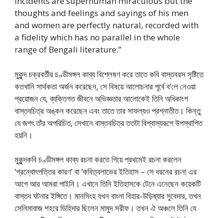
incidents are superhuman miraculous but the
thoughts and feelings and sayings of his men
and women are perfectly natural, recorded with
a fidelity which has no parallel in the whole
range of Bengali literature.”
মুকুন্দ চক্রবর্তীর চণ্ডীমঙ্গল কাব্য বিশ্লেষণ করে তাতে কবি বাস্তবরস সৃষ্টিতে
কতখানি সার্থকতা অর্জন করেছেন, সে বিষয়ে আলোচনার পূর্বে ব’লে নেওয়া
প্রয়োজন যে, ব্যক্তিগত জীবনে অভিজ্ঞতার আলোকেই তিনি অধিকাংশ
বাস্তবচিত্র অঙ্কন করেছেন এবং তাতে তার সাফল্যও প্রশ্নাতীত। কিন্তু
যে জগৎ তাঁর অপরিচিত, সেখানে বাস্তবচিত্র ততটা বিশ্বাস্যরূপে উপস্থাপিত
হয়নি।
মুকুন্দকবি চণ্ডীমঙ্গল কাব্য রচনা করতে গিয়ে প্রথমেই রচনা করলেন
‘গ্রন্থোৎপত্তির কারণ’ বা ‘কবিত্বলাভের ইতিহাস – সে ধরনের রচনা এর
আগে আর আমরা পাইনি। এখানে তিনি ইতিহাসকে টেনে এনেছেন কয়েকটি
বাস্তব ঘটনার ইঙ্গিতে। মানসিংহ যখন বাংলা বিহার-উড়িষ্যার সুবেদার, তখন
সেলিমাবাজ শহরে ডিহিদার ছিলেন মামুদ সরীফ। তখন ঐ অঞ্চলে তিনি যে