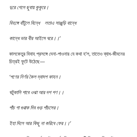
দুরে গেলে ছুবায় কুকুরে।
বিহঙ্গে বাঁটুলে বিন্ধে লতাএ সাঞ্জুড়ি বান্ধে
কান্ধে ভার বীর আইসে ঘরে।।’
কালকেতুর বিবাহ প্রসঙ্গে দেনা-পাওনার যে কথা হ’ল, তাতেও ব্যাধ-জীবনের
চিত্রই ফুটে উঠেছে—
‘পণের নির্ণয় কৈল দ্বাদশ কাহন।
ঘটুকালি পাবে ওঝা আর দশ পণ।।
পাঁচ গা গুৱাক দিব গুড় পাঁচসের।
ইহা দিলে আর কিছু না করিবে ফের।।’