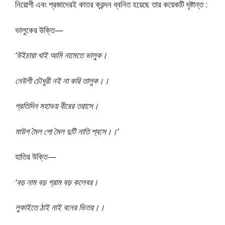
নিয়োগী এবং প্রজাদেরই কাতর ক্রন্দন ধ্বনিত হয়েছে তার কয়েকটি দৃষ্টান্ত :
ভালুকের উক্তি—
‘উইচারা খাই আমি নামেতে ভালুক।
নেউগী চৌধুরী নই না করি তালুক।।
প্রতিদিন মহাভয় বীরের তরাসে।
মাউগ মৈল পো মৈল দুটি নাতি শ্বসে।।’
হাতির উক্তি—
‘বড় নাম বড় গ্রাম বড় কলেবর।
লুকাইতে ঠাই নাই বনের ভিতর।।