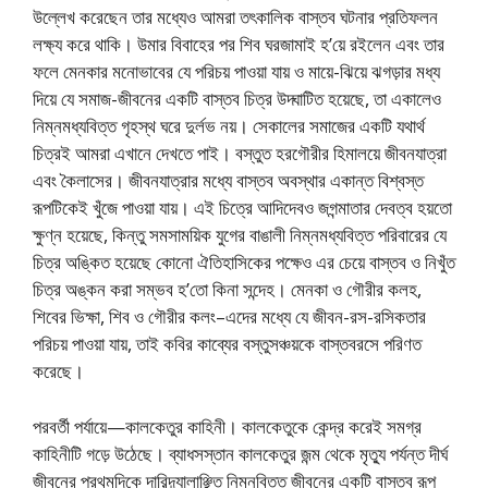
উল্লেখ করেছেন তার মধ্যেও আমরা তৎকালিক বাস্তব ঘটনার প্রতিফলন
লক্ষ্য করে থাকি। উমার বিবাহের পর শিব ঘরজামাই হ’য়ে রইলেন এবং তার
ফলে মেনকার মনোভাবের যে পরিচয় পাওয়া যায় ও মায়ে-ঝিয়ে ঝগড়ার মধ্য
দিয়ে যে সমাজ-জীবনের একটি বাস্তব চিত্র উদ্ঘাটিত হয়েছে, তা একালেও
নিম্নমধ্যবিত্ত গৃহস্থ ঘরে দুর্লভ নয়। সেকালের সমাজের একটি যথার্থ
চিত্রই আমরা এখানে দেখতে পাই। বস্তুত হরগৌরীর হিমালয়ে জীবনযাত্রা
এবং কৈলাসের। জীবনযাত্রার মধ্যে বাস্তব অবস্থার একান্ত বিশ্বস্ত
রূপটিকেই খুঁজে পাওয়া যায়। এই চিত্রে আদিদেবও জগন্মাতার দেবত্ব হয়তো
ক্ষুণ্ন হয়েছে, কিন্তু সমসাময়িক যুগের বাঙালী নিম্নমধ্যবিত্ত পরিবারের যে
চিত্র অঙ্কিত হয়েছে কোনো ঐতিহাসিকের পক্ষেও এর চেয়ে বাস্তব ও নিখুঁত
চিত্র অঙ্কন করা সম্ভব হ’তো কিনা সন্দেহ। মেনকা ও গৌরীর কলহ,
শিবের ভিক্ষা, শিব ও গৌরীর কলং–এদের মধ্যে যে জীবন-রস-রসিকতার
পরিচয় পাওয়া যায়, তাই কবির কাব্যের বস্তুসঞ্চয়কে বাস্তবরসে পরিণত
করেছে।
পরবর্তী পর্যায়ে—কালকেতুর কাহিনী। কালকেতুকে কেন্দ্র করেই সমগ্র
কাহিনীটি গড়ে উঠেছে। ব্যাধসস্তান কালকেতুর জন্ম থেকে মৃত্যু পর্যন্ত দীর্ঘ
জীবনের প্রথমদিকে দারিদ্র্যালাঞ্ছিত নিম্নবিত্ত জীবনের একটি বাস্তব রূপ