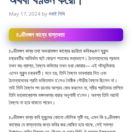
May 17, 2024
by
সবাই শিখি
চণ্ডীমঙ্গল কাব্যে বাস্তবতা
চণ্ডীমঙ্গল কাব্য তথা অভয়ামঙ্গল কাব্যের রচয়িতা কবিকঙ্কণ মুকুন্দ
চক্রবর্তীর আবির্ভাব ঘটে ষোড়শ শতকের মধ্যভাগে। চৈতন্যদেবের প্রভাব
তখন বহু-ব্যাপ্ত, বৈষ্ণব কবিতার তখন ভরা জোয়ার— এই পটভূমিকায়
এলেন মুকুন্দ চক্রবর্তী। মনে হয়, তিনি বৈষ্ণব ভাবধারায় নিত এবং
চৈতন্যদেবের প্রতি ভক্তিমান হ’লেও নৈষ্ঠিক গৌড়ীয় বৈষ্ণব ছিলেন না।
তাই তিনি বৈষ্ণব পদ রচনায় আগ্রহ বোধ করলেন না, স্বীয় প্রতিভার তাগিদে
তিনি মহাকাব্যোপম মঙ্গলকাব্য ধারার অনুগামী হ’লেন। অবশ্য তিনি আদৌ
বৈষ্ণব না হয়ে থাকতে পারেন।
চণ্ডীমঙ্গল কাব্য কবি মুকুন্দের কোনো মৌলিক সৃষ্টি নয়, এমন কি চণ্ডীমঙ্গল
কাব্যের যে বাস্তবতার জন্য কবির জয় ঘোষিত হয়ে থাকে, সেই সমস্ত
উপাদানও কবির নিজস্ব নয়, কিন্তু যে-ভাবে তিনি ঐ সমস্ত উপকরণকে