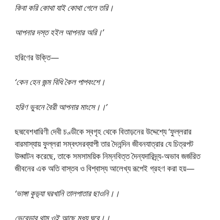
কিবা করি কোথা যাই কোথা গেলে তরি।
আপনার দস্ত হইল আপনার অরি।’
হরিণের উক্তি—
‘কেন হেন জন্ম বিধি কৈল পাপবংশে।
হরিণ ভুবনে বৈরী আপনার মাংসে।।’
ছদ্মবেশধারিণী দেবী চণ্ডীকে স্বগৃহ থেকে বিতাড়নের উদ্দেশ্যে ‘ফুল্লরার
বারমাস্যায় ফুল্লরা সম্বৎসরব্যাপী তার দৈনন্দিন জীবনযাত্রার যে চিত্রপট
উদ্ঘাটন করেছে, তাকে সমসাময়িক নিম্নবিত্ত দৈন্যদারিদ্র্য-অভাব জর্জরিত
জীবনের এক অতি বাস্তব ও বিশ্বাস্য আলেখ্য রূপেই গ্রহণ করা হয়—
‘ভাঙ্গা কুড়্যা ঘরখানি তালপাতার ছাওনি।।
ভেরেন্ডার থাম ওই আছে মধ্য ঘরে।।