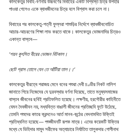
কালকেতুর বিবাহ-বর্ণনায় উচ্চবর্ণের বিবাহের একটি বিশ্বস্ত চিত্র উপহার
পাওয়া গেলেও একে ব্যাধজীবনের চিত্র বলে বিশ্বাস করা চলে না।
বিবাহের পর কালকেতু-পত্নী ফুল্লরা শাশুড়ির নির্দেশে ব্যাধজীবনোচিত
আচার-আচরণের শিক্ষা লাভ করতে থাকে। কালকেতুর ভোজনাদির চিত্রও
একান্ত বাস্তব—
‘শয়ন কুৎসিত বীরের ভোজন বিটকাল।
ছোট গ্রাস তোলে যেন তে আঁটিয়া তাল।।’
কালকেতুর বীরত্বে পরাজয় মেনে বনের পশুরা দেবী চণ্ডীর নিকট নালিশ
জানাতে গিয়ে নিজেদের যে দুরবস্থার বর্ণনা দিয়েছে, তাতে মনুষ্যসমাজের
বাস্তব জীবনের ছবিই প্রতিফলিত হয়েছে। লক্ষণীয়, হরগৌরীর কাহিনীতে
যেমন দৈবজীবন নয়, মধ্যবিত্ত বাঙালী জীবনের প্রতিচ্ছবি ফুটে উঠেছে,
তেমনি পশুদের কাতর ক্রন্দনেও আর্ত মানব-কন্ঠের বেদনামথিত উক্তিই
প্রতিধ্বনিত হয়েছে— পশুজীবনটি রূপক মাত্র। এদের কয়েকটি উক্তির
মধ্যে যে ডিহিদার মামুদ সরীফের অত্যাচারে নির্যাতিত তালুকদার গোপীনাথ