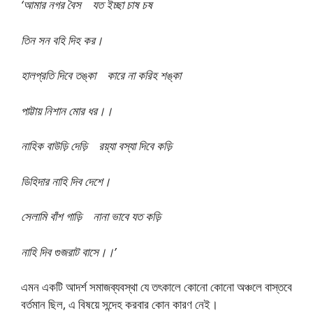
‘আমার নগর বৈস যত ইচ্ছা চাষ চষ
তিন সন বহি দিহ কর।
হালপ্রতি দিবে তঙ্কা কারে না করিহ শঙ্কা
পাট্টায় নিশান মোর ধর।।
নাহিক বাউড়ি দেড়ি রয়্যা বস্যা দিবে কড়ি
ডিহিদার নাহি দিব দেশে।
সেলামি বাঁশ গাড়ি নানা ভাবে যত কড়ি
নাহি দিব গুজরাট বাসে।।’
এমন একটি আদর্শ সমাজব্যবস্থা যে তৎকালে কোনো কোনো অঞ্চলে বাস্তবে
বর্তমান ছিল, এ বিষয়ে সন্দেহ করবার কোন কারণ নেই।