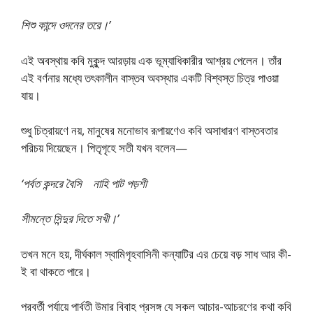
শিশু কান্দে ওদনের তরে।’
এই অবস্থায় কবি মুকুন্দ আরড়ায় এক ভূম্যাধিকারীর আশ্রয় পেলেন। তাঁর
এই বর্ণনার মধ্যে তৎকালীন বাস্তব অবস্থার একটি বিশ্বস্ত চিত্র পাওয়া
যায়।
শুধু চিত্রায়ণে নয়, মানুষের মনোভাব রূপায়ণেও কবি অসাধারণ বাস্তবতার
পরিচয় দিয়েছেন। পিতৃগৃহে সতী যখন বলেন—
‘পর্বত কন্দরে বৈসি নাহি পাট পড়শী
সীমন্তে সিন্দুর দিতে সখী।’
তখন মনে হয়, দীর্ঘকাল স্বামিগৃহবাসিনী কন্যাটির এর চেয়ে বড় সাধ আর কী-
ই বা থাকতে পারে।
পরবর্তী পর্যায়ে পার্বতী উমার বিবাহ প্রসঙ্গ যে সকল আচার-আচরণের কথা কবি