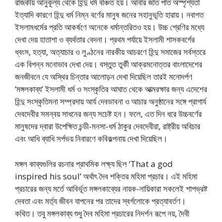
রাজকীয় আনুকূল্য থেকে হিন্দু ধর্ম বঞ্চিত হয়। আবার জাত পাত অস্পৃশ্যতা
ইত্যাদি কারণে হিন্দু ধর্ম নিম্ন বর্ণের মানুষ জনের সহানুভূতি হারায়। নবাগত
ইসলামধর্মের প্রতি আকর্ষণে অনেকে ধর্মান্তরিতও হয়। উচ্চ শ্রেণির মধ্যে
দেখা দেয় হাতাশা ও ব্যর্থতার বেদনা। প্রথম পর্যায়ে ইসলামী শাসকবর্গের
ধ্বংস, হত্যা, অত্যাচার ও লুণ্ঠনের নারকীয় আচরণে হিন্দু সমাজের সর্বস্তরে
এক বিপন্ন মনোভাব দেখা দেয়। বস্তুত তুর্কী আক্রমনোত্তর বাংলাদেশের
জনজীবনে যে অস্থির চিন্তার আলোড়ন দেখা দিয়েছিল তারই মনোদর্পণ
‘মঙ্গলকাব্য’ ইসলামী ধর্ম ও সংস্কৃতির আঘাত থেকে আত্মরক্ষার জন্য এদেশের
হিন্দু সংস্কৃতিমনা সম্প্রদায় আর্য দেবভাবনা ও আচার অনুষ্ঠানের সঙ্গে প্রাগার্য
দেবদেবীর সমন্বয় সাধনের জন্য সচেষ্ট হন। ফলে, এত দিন ধরে উচ্চবর্ণের
মানুষদের দ্বারা উপেক্ষিত চন্ডী-মনসা-ধর্ম ঠাকুর দেবদেবীরা, রাষ্ট্রীয় অবিচার
এবং আধি ব্যাধি সর্পভয় নিবারণে কবিকল্পনায় দেখা দিয়েছিল।
মঙ্গল কাব্যগুলির রচনার প্রাথমিক লক্ষ্য ছিল ‘That a god
inspired his soul’ অর্থাৎ দৈব শক্তির মহিমা প্রচার। এই মহিমা
প্রচারের জন্য মর্তে আবির্ভূত মঙ্গলকাব্যের নায়ক-নায়িকারা সকলেই শাপভ্রষ্ট
দেবতা এবং মর্ত্য জীবন যাপনের পর তাদের স্বর্গলোকে প্রত্যাবর্তণ।
কথিত। তবু মঙ্গলকাব্য শুধু দৈব মহিমা প্রচারের নিদর্শন রূপে নয়, দৈবী