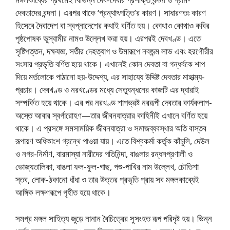
দেবতাদের বন্দনা। এরপর থাকে ‘গ্রন্থাৎপত্তি’র কারণ। সাধারণতঃ কারণ
হিসেবে দৈবাদেশ বা স্বপ্নাদেশের কথাই বর্ণিত হয়। কোথাও কোথাও কবির
পৃষ্ঠপােষক ভূস্বামীর নামও উল্লেখ করা হয়। এরপরই দেবখণ্ড। এতে
সৃষ্টিপত্তন, দক্ষযজ্ঞ, সতীর দেহত্যাগ ও উমারূপে নবজন্ম লাভ এবং হরগৌরীর
সংসার প্রভৃতি বর্ণিত হয়ে থাকে। এখানেই কোন দেবতা বা গন্ধর্বকে শাপ
দিয়ে মর্তলােকে পাঠানাে হয়-উদ্দেশ্য, এর সাহায্যে উদ্দিষ্ট দেবতার মাহাত্ম্য-
প্রচার। দেবখণ্ড ও নরখণ্ডের মধ্যে সেতুবন্ধনের কাজটি এর দ্বারাই
সম্পর্কিত হয়ে থাকে। এর পর নরখণ্ড শাপভ্রষ্ট নররূপী দেবতার কার্যকলাপ-
অস্তে আবার স্বর্গারােহণ—তার জীবনযাত্রার কাহিনীই এখানে বর্ণিত হয়ে
থাকে। এ প্রসঙ্গে সমসাময়িক জীবনযাত্রা ও সমাজব্যবস্থার অতি বাস্তব
রূপায়ণ অধিকাংশ গ্রন্থে পাওয়া যায়। এতে বিশ্বকর্মা কর্তৃক কাঁচুলি, দেউল
ও নগর-নির্মাণ, বারমাস্যা নারীদের পতিনিন্দা, বাঙলার রন্ধনপ্রণালী ও
ভােজ্যতালিকা, বাঙলা ফল-ফুল-গাছ, পশু-পাখির নাম উল্লেখ, চৌতিশা
স্তব, লােক-ঠকানাে ধাঁধা ও তার উত্তর প্রভৃতি প্রায় সব মঙ্গলকাব্যেই
আঙ্গিক লক্ষণরূপে গৃহীত হয়ে থাকে।
সমগ্র মঙ্গল সাহিত্য জুড়ে নানান বৈচিত্রের সুসংহত রূপ পরিদৃষ্ট হয়। ভিন্ন