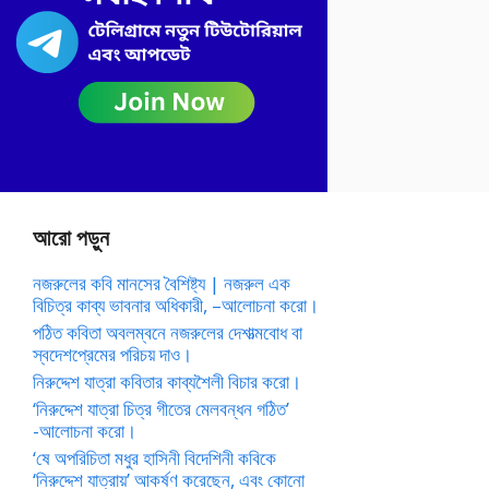
আরো পড়ুন
নজরুলের কবি মানসের বৈশিষ্ট্য | নজরুল এক
বিচিত্র কাব্য ভাবনার অধিকারী, –আলোচনা করো।
পঠিত কবিতা অবলম্বনে নজরুলের দেশাত্মবোধ বা
স্বদেশপ্রেমের পরিচয় দাও।
নিরুদ্দেশ যাত্রা কবিতার কাব্যশৈলী বিচার করো।
‘নিরুদ্দেশ যাত্রা চিত্র গীতের মেলবন্ধন গঠিত’
-আলোচনা করো।
‘ষে অপরিচিতা মধুর হাসিনী বিদেশিনী কবিকে
‘নিরুদ্দেশ যাত্রায়’ আকর্ষণ করেছেন, এবং কোনো