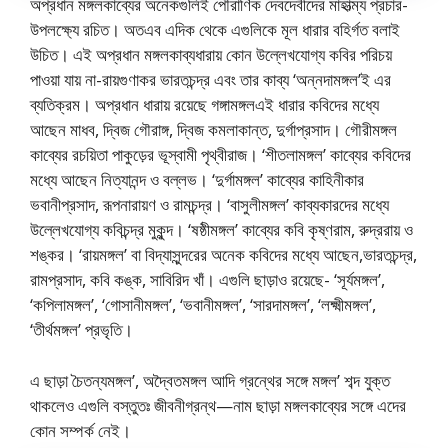
অপ্রধান মঙ্গলকাব্যের অনেকগুলিই পৌরাণিক দেবদেবীদের মাহাত্ম্য প্রচার-
উপলক্ষ্যে রচিত। অতএব এদিক থেকে এগুলিকে মূল ধারার বহির্গত বলাই
উচিত। এই অপ্রধান মঙ্গলকাব্যধারায় কোন উল্লেখযােগ্য কবির পরিচয়
পাওয়া যায় না-রায়গুণাকর ভারতচন্দ্র এবং তার কাব্য ‘অন্নদামঙ্গল’ই এর
ব্যতিক্রম। অপ্রধান ধারায় রয়েছে গঙ্গামঙ্গলএই ধারার কবিদের মধ্যে
আছেন মাধব, দ্বিজ গৌরাঙ্গ, দ্বিজ কমলাকান্ত, দুর্গাপ্রসাদ। গৌরীমঙ্গল
কাব্যের রচয়িতা পাকুড়ের ভূস্বামী পৃথ্বীরাজ। ‘শীতলামঙ্গল’ কাব্যের কবিদের
মধ্যে আছেন নিত্যানন্দ ও বল্লভ। ‘দুর্গামঙ্গল’ কাব্যের কাহিনীকার
ভবানীপ্রসাদ, রূপনারায়ণ ও রামচন্দ্র। ‘বাসুলীমঙ্গল’ কাব্যকারদের মধ্যে
উল্লেখযােগ্য কবিচন্দ্র মুকুন্দ। ‘ষষ্ঠীমঙ্গল’ কাব্যের কবি কৃষ্ণরাম, রুদ্ররায় ও
শঙ্কর। ‘রায়মঙ্গল’ বা বিদ্যাসুন্দরের অনেক কবিদের মধ্যে আছেন,ভারতচন্দ্র,
রামপ্রসাদ, কবি কঙ্ক, সাবিরিদ খাঁ। এগুলি ছাড়াও রয়েছে- ‘সূর্যমঙ্গল’,
‘কপিলামঙ্গল’, ‘গােসানীমঙ্গল’, ‘ভবানীমঙ্গল’, ‘সারদামঙ্গল’, ‘লক্ষ্মীমঙ্গল’,
‘তীর্থমঙ্গল’ প্রভৃতি।
এ ছাড়া চৈতন্যমঙ্গল’, অদ্বৈতমঙ্গল আদি গ্রন্থের সঙ্গে মঙ্গল’ শব্দ যুক্ত
থাকলেও এগুলি বস্তুতঃ জীবনীগ্রন্থ—নাম ছাড়া মঙ্গলকাব্যের সঙ্গে এদের
কোন সম্পর্ক নেই।