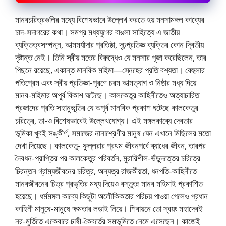
মানবচরিত্রগুলির মধ্যে বিশেষভাবে উল্লেখ করতে হয় মনসামঙ্গল কাব্যের
চাদ-সদাগরের কথা। সমগ্র মধ্যযুগের বাঙলা সাহিত্যে এ জাতীয়
ব্যক্তিত্বসম্পন্ন, আত্মমর্যাদার প্রতিষ্ঠা, দৃঢ়প্রতিজ্ঞ ব্যক্তির কোন দ্বিতীয়
দৃষ্টান্ত নেই। তিনি স্বীয় মতের বিরুদ্ধেও যে মনসার পূজা করেছিলেন, তার
পিছনে রয়েছে, একান্ত মানবিক মহিমা—স্নেহের প্রতি বশ্যতা। বেহুলার
পতিপ্রেম এবং স্বীয় প্রতিজ্ঞা-পূরণে চরম আত্মত্যাগ ও নিষ্ঠার মধ্য দিয়ে
মানব-মহিমার অপূর্ব বিকাশ ঘটেছে। কালকেতুর কাহিনীতেও অত্যাচারিত
প্রজাদের প্রতি সহানুভূতির যে অপূর্ব মানবিক প্রকাশ ঘটেছে কালকেতুর
চরিত্রে, তা-ও বিশেষভাবেই উল্লেখযােগ্য। এই মঙ্গলকাব্যে দেবতার
ভূমিকা খুবই সঙ্কীর্ণ, সমাজের নানাশ্রেণীর মানুষ যেন এখানে মিছিলের মতাে
দেখা দিয়েছে। কালকেতু- ফুল্লরার প্রথম জীবনপর্বে ব্যাধের জীবন, তারপর
দৈবধন-প্রাপ্তির পর কালকেতুর পরিবর্তন, মুরারিশীল-ভঁড়ুদত্তের চরিত্রে
চিরন্তন গ্রাম্যজীবনের চরিত্র, অন্যত্র রাজকীয়তা, ধনপতি-কাহিনীতে
মানবজীবনের চিত্র প্রভৃতির মধ্য দিয়েও বস্তুতঃ মানব মহিমাই প্রকাশিত
হয়েছে। ধর্মমঙ্গল কাব্যে কিছুটা অলৌকিকতার পরিচয় পাওয়া গেলেও প্রধান
কাহিনী মানুষে-মানুষে ক্ষমতার লড়াই নিয়ে। শিবায়নে তাে স্বয়ং মহাদেবই
নর-মুর্তিতে একেবারে চাষী-কৈবর্তের সমভূমিতে নেমে এসেছেন। কাজেই