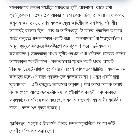
মঙ্গলকাব্যের উদ্ভব ঘটেছিল সম্ভবতঃ তুর্কী আক্রমণ- কালে তথা
ক্রান্তিকালে। তখন তার আকার বা রূপ কেমন ছিল, তা জানা না থাকলেও
অনুমান করা হয় যে, তখন মঙ্গলকাব্যের কাহিনীগুলি সংক্ষিপ্ত পাঁচালীর
আকারেই বর্তমান ছিল। তারপর আদিমধ্যযুগেই আমরা প্রচলিত আকারে
পাচ্ছি অন্ততঃ মঙ্গলকাব্যের একটি ধারা— ‘মনসামঙ্গল’ বা ‘পদ্মপুরাণ’কে।
অন্ত্যমধ্যযুগে সবচেয়ে উৎকৃষ্টরূপে আত্মপ্রকাশ করে চণ্ডীমঙ্গল বা
অভয়ামঙ্গল। মঙ্গলকাব্য শাখার তৃতীয় প্রধান শাখা ধর্মমঙ্গল’ কাব্যের উদ্ভব
অপেক্ষাকৃত পরবর্তীকালে। মঙ্গলকাব্যের প্রধান চারটি ধারার অপরটি
শিবমঙ্গল’, যেটি সাধারণতঃ শিবায়ন’ নামেই অধিকতর পরিচিত। মঙ্গল’-নামে
অভিহিত হলেও শিবায়ন প্রকৃতপক্ষে মঙ্গলকাব্য নয়। এরূপ একটি ধারা
‘কৃষ্ণমঙ্গল’—এটি বস্তুতঃ ভাগবতের অনুবাদ। পরে আরাে অনেক অনার্য
সমাজ থেকে আগত দেব-দেবী-বিষয়ক পৌরাণিক কাহিনী এবং কাব্যও
‘মঙ্গলকাব্যের পরিচয় লাভ করেছে, এমন কি দেবােপম নর-নারীর কাহিনীর
নামেও ‘মঙ্গল’ শব্দ যুক্ত হয়েছে।
প্রাচীনত্ব, সংখ্যা ও উৎকর্যের বিচারে মঙ্গলকাব্যগুলিকে প্রধান দু’টি
শ্রেণীতে বিভক্ত করা চলে।