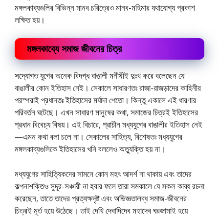
মঙ্গলকাব্যগুলির বিভিন্ন মানব চরিত্রেও মানব-মহিমার যথাযােগ্য প্রকাশ
লক্ষিত হয়।
মঙ্গলকাব্যে সমাজ জীবনের চিত্র
সদ্যোগত যুগের অনেক বিদগ্ধ বাঙালী মনীষীই দুঃখ করে বলেছেন যে
বাঙালীর কোন ইতিহাস নেই। সেকালে সাধারণতঃ রাজা-রাজড়াদের কাহিনীর
পরস্পরাই প্রধানতঃ ইতিহাসের মর্যাদা পেতাে। কিন্তু একালে এই ধারণার
পরিবর্তন ঘটেছে। এখন সাধারণ মানুষের কথা, সমাজের চিত্রই ইতিহাসের
প্রধান বিবেচ্য বিষয়। এই বিচারে, প্রাচীন মধ্যযুগের বাঙালীর ইতিহাস নেই
—এমন কথা বলা চলে না। সেকালের সাহিত্য, বিশেষতঃ মধ্যযুগের
মঙ্গলকাব্যগুলিকে ইতিহাসের খনি বললেও অত্যুক্তি হয় না।
মধ্যযুগের সাহিত্যিকদের সামনে কোন মহৎ আদর্শ না থাকায় এবং তাদের
কল্পনাশক্তিও সুদূর-সঞ্চারী না হবার ফলে তারা সমকালে যে সকল কাব্য রচনা
করেছেন, তাতে তাদের প্রত্যক্ষদৃষ্ট এবং অভিজ্ঞতালব্ধ সমাজ-জীবনের
চিত্রই মূর্ত হয়ে উঠেছে। তাই দেখি দেবাদিদেব মহাদেব ঘরজামাই হয়ে