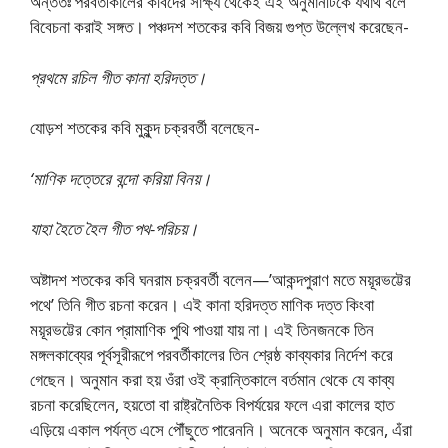
অন্ততঃ পরবর্তীকালের কবিদের সাক্ষ্য থেকেই এই অনুমানটিকে যথার্থ বলে
বিবেচনা করাই সঙ্গত। পঞ্চদশ শতকের কবি বিজয় গুপ্ত উল্লেখ করেছেন-
প্রথমে রচিল গীত কানা হরিদত্ত।
যােড়শ শতকের কবি মুকুন্দ চক্রবর্তী বলেছেন-
‘মাণিক দত্তেরে বন্দো করিয়া বিনয়।
যাহা হৈতে হৈল গীত পথ-পরিচয়।
অষ্টাদশ শতকের কবি ঘনরাম চক্রবর্তী বলেন—’আকন্দপুরাণ মতে ময়ূরভট্টের
পথে’ তিনি গীত রচনা করেন। এই কানা হরিদত্ত মাণিক দত্ত কিংবা
ময়ূরভট্টের কোন প্রামাণিক পুথি পাওয়া যায় না। এই তিনজনকে তিন
মঙ্গলকাব্যের পূর্বসূরীরূপে পরবর্তীকালের তিন শ্রেষ্ঠ কাব্যকার নির্দেশ করে
গেছেন। অনুমান করা হয় ওঁরা ওই ক্রান্তিকালে বর্তমান থেকে যে কাব্য
রচনা করেছিলেন, হয়তাে বা রাষ্ট্রনৈতিক বিপর্যয়ের ফলে এরা কালের হাত
এড়িয়ে একাল পর্যন্ত এসে পৌঁছুতে পারেননি। অনেকে অনুমান করেন, এঁরা