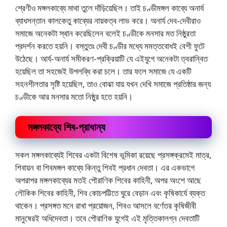
শ্রেণীও মঙ্গলকাব্যে মাথা তুলে দাঁড়িয়েছিল। তাই চণ্ডীমঙ্গল কাব্যে অনার্য
ব্যাধসন্তান কালকেতু কাব্যের নায়কত্ব লাভ করে। অনার্য দেব-দেবীরাও
সমাজে অনেকটা স্থান করেছিলেন বলেই চণ্ডীকে মনসার মত নিষ্ঠুরতা
প্রদর্শন করতে হয়নি। বস্তুতঃ দেবী চণ্ডীর মধ্যে মমত্তবােধই বেশী ফুটে
উঠেছে। আর্য-অনার্য সমীকরণ-প্রক্রিয়াটি যে এইযুগে অনেকটা ত্বরান্বিত
হয়েছিল তা সহজেই উপলব্ধি করা চলে। তার ফলে সমাজে যে একটি
সহনশীলতার সৃষ্টি হয়েছিল, তাও বােঝা যায় যখন দেখি সমাজে প্রতিষ্ঠার জন্য
চণ্ডীকে আর মনসার মতাে নিষ্ঠুর হতে হয়নি।
মঙ্গলকাব্যে শিব-প্রাধান্য
সকল মঙ্গলকাব্যেই শিবের একটা বিশেষ ভূমিকা রয়েছে প্রসঙ্গক্রমেই মাত্র,
শিবায়ন বা শিবমঙ্গল কাব্যে কিন্তু শিবই প্রধান দেবতা। এর একভাগে
অপরাপর মঙ্গলকাব্যের মতই পৌরাণিক শিবের কাহিনী, অপর অংশে আছে
লৌকিক শিবের কাহিনী, শিব কোচপট্টিতে ঘুরে বেড়ান এবং কৃষিকার্যে ব্যক্ত
থাকেন। প্রসঙ্গত মনে রাখা প্রয়ােজন, শিবও আসলে বর্ণেতর কৃষিজীবী
মানুষেরই অধিদেবতা। তবে পৌরাণিক যুগেই এই মৃত্তিকালগ্ন দেবতাটি