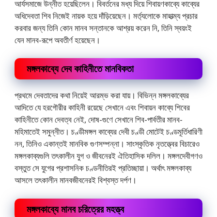
আর্যসমাজে উন্নীত হয়েছিলেন। বিবর্তনের মধ্য দিয়ে শিবায়ণকাব্যে কাব্যের
অধিদেবতা শিব নিজেই নায়ক হয়ে দাঁড়িয়েছেন। মর্ত্যলােকে মাহাত্ম্য প্রচার
করবার জন্য তিনি কোন মানব সন্তানকে আশ্রয় করেন নি, তিনি স্বয়ংই
যেন মানব-রূপে অবতীর্ণ হয়েছেন।
মঙ্গলকাব্যে দেব কাহিনীতে মানবিকতা
প্রথমে দেবতাদের কথা নিয়েই আরম্ভ করা যায়। বিভিন্ন মঙ্গলকাব্যের
আদিতে যে হরগৌরীর কাহিনী রয়েছে সেখানে এবং শিবায়ন কাব্যে শিবের
কাহিনীতে কোন দেবত্ব নেই, দোষ-গুণে সেখানে শিব-পার্বতীর মানব-
মহিমাতেই সমুন্নীত। চণ্ডীমঙ্গল কাব্যের দেবী চণ্ডী মােটেই চণ্ডমূর্তিধারিণী
নন, তিনিও একান্তই মানবিক গুণসম্পন্না। সাংস্কৃতিক নৃতত্ত্বের বিচারেও
মঙ্গলকাব্যগুলি তৎকালীন যুগ ও জীবনেরই ঐতিহাসিক দলিল। মঙ্গলদেবীগণও
বস্তুত সে যুগের প্রশাসনিক চণ্ডনীতিরই প্রতিচ্ছায়া। অর্থাৎ মঙ্গলকাব্য
আসলে তৎকালীন মানবজীবনেরই বিশ্বস্ত দৰ্পণ।
মঙ্গলকাব্যে মানব চরিত্রের মহত্ত্ব