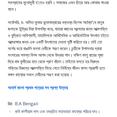
সমগ্রামের মুখােমুখী হ’তেও হয়নি। সমাজের এমন চিত্র আর কোথায় পাওয়া
যাবে।
সর্বোপরি, ড. অসিত কুমার বন্দোপাধ্যায়ের বক্তব্য বিশেষ স্মর্তব্য“যে মানুষ
জগৎকে ইন্দ্রিয় দিয়া উপলব্ধি করে, যাহারা জ্ঞানের স্বল্পতার জন্য আত্মশক্তি
ও বুদ্ধিতে অবিশ্বাসী, তাহাদিগকে আধিদৈবিক ও আধিভৌতিক উৎপাত হইতে
আত্মরক্ষার জন্য এক একটি উৎপাতের দেবতা সৃষ্টি করিতে হয়। তাই তো
সর্পের ভয়ে বাঙালি মনসা দেবীকে স্মরণ করেন। চন্ডীকে উপাসনার দ্বারা
সংসারের সমস্ত বিপদ আপদ থেকে উদ্ধার পান। দক্ষিণ কালু রায়ের পূজা
দিয়ে বাঘ কুমীরের হাত থেকে প্রাণ বাঁচান। তাইতো বলতে হয় বিরুদ্ধ
শক্তির বিরুদ্ধে আত্মশক্তি ফিরে পেতে নির্বিঘ্নে জীবন যাপন প্রয়াসী হতে
মঙ্গল কাব্যের সকল দেবীদের স্মরণ করা হয়েছে।
অনার্স বাংলা প্রথম পত্রের সব প্রশ্ন উত্তর
Categories
B.A Bengali
কবি কাশীরাম দাস এবং তদ্রচিত মহাভারত কাব্যের পরিচয় দাও।