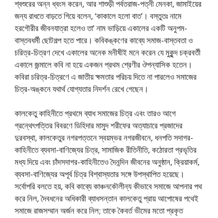
শ্বশুরের অন্ন ধ্বংস করেন, আর শাশুড়ী পর্বতরাজ-পত্নী মেনকা, জামাইয়ের
জন্য রাধতে বাড়তে গিয়ে বলেন, ‘কাকালে হলাে বাত’। বস্তুতঃ নামে
হরগৌরীর জীবনযাত্রা হলেও তা’ নাম ভাড়িয়ে একালের একটি অনুপম-
বাস্তবধর্মী ছােটগল্প হতে পারে। কবিকঙ্কণের কাব্যে সমাজ-বাস্তবতা ও
চরিত্র-চিত্রণ দেখে একালের অনেক মনীষীই মনে করেন যে মুকুন্দ চক্রবর্তী
একালে জন্মালে কবি না হয়ে একজন প্রথম শ্রেণীর ঔপন্যাসিক হতেন।
কবিরা চরিত্র-চিত্রণে এ জাতীয় ক্ষমতার পরিচয় দিতে না পারলেও সমাজের
চিত্র-অঙ্কনে যথার্থ যােগ্যতার নিদর্শন রেখে গেছেন।
কালকেতু কাহিনীতে প্রথমে ব্যাধ সমাজের চিত্র এবং তারও আগে
গ্রন্থেৎপত্তির বিবরণে ডিহিদার মামুদ শরীফের অত্যাচারে প্রজাদের
দুরবস্থা, কালকেতুর নগরপত্তনে স্বয়ম্ভর নগরজীবনে, ধনপতি সদাগর-
কাহিনীতে ব্যবসা-বাণিজ্যের চিত্র, সামাজিক রীতিনীতি, কঠোরতা প্রভৃতির
মধ্য দিয়ে এবং চাঁদসদাগর-কাহিনীতেও দৈনন্দিন জীবনের অনুষ্ঠান, ক্রিয়াকর্ম,
ব্যবসা-বাণিজ্যের অপূর্ব চিত্র বিশ্বাস্যতার সঙ্গে উপস্থাপিত হয়েছে।
সর্বোপরি বলতে হয়, কবি কাব্যে কাঞ্চনকৌলীন্য কীভাবে সমাজে আপনার পথ
করে নিল, দৈবধনের অধিকারী ব্যাধসন্তান কালকেতু প্রায় আপােষের পথেই
সমাজে রাজসম্মান অর্জন করে নিল; তাকে কৈবর্ত ভীমের মতাে প্রকৃত