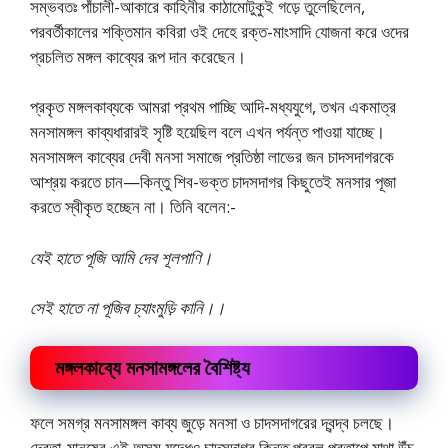
সম্ভবতঃ পাঁচালী-আকারে কাহিনীর কাঠামােটুকুই গড়ে তুলেছিলেন,
পরবর্তীকালের শক্তিমান কবিরা ওই দেহে রক্ত-মাংসাদি যােজনা করে ওদের
প্রচলিত মঙ্গল কাব্যের রূপ দান করেছেন।
প্রকৃত মঙ্গলকাব্যকে আমরা প্রথম পাচ্ছি আদি-মধ্যযুগে, তখন একমাত্র
মনসামঙ্গল কাব্যধারারই সৃষ্টি হয়েছিল বলে এখন পর্যন্ত পাওয়া যাচ্ছে।
মনসামঙ্গল কাব্যের দেবী মনসা সমাজে প্রতিষ্ঠা লাভের জন চাদসদাগরকে
আশ্রয় করতে চান—কিন্তু শিব-ভক্ত চাদসদাগর কিছুতেই মনসার পূজা
করতে স্বীকৃত হচ্ছেন না। তিনি বলেন:-
যেই হাতে পূজি আমি দেব শূলপাণি।
সেই হাতে না পূজিব চ্যাংমুড়ি কানি।।
মঙ্গলকাব্যে মনসামঙ্গলের বৈশিষ্ট্য
ফলে সমগ্র মনসামঙ্গল কাব্য জুড়ে মনসা ও চাদসদাগরের দ্বন্দ্ব চলছে।
দেবতা-মানুষের এই অসম যুদ্ধেও চাদসদাগর কিন্তু প্রবল প্রতাপে মাথা উঁচু