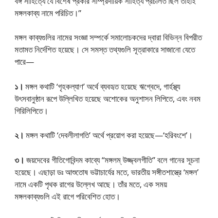
বঙ্গ সাহিত্যে যে বিশেষ প্রকার সাম্প্রদায়িক সাহিত্য প্রচলিত ছিল তাহাই
মঙ্গলকাব্য নামে পরিচিত।”
মঙ্গল কাব্যগুলির নামের সংজ্ঞা সম্পর্কে সমালোচকদের দ্বারা বিভিন্ন বিপরীত
মতামত নির্দেশিত হয়েছে। সে সমস্ত তথ্যগুলি সূত্রাকারে সাজানো যেতে
পারে—
১।
মঙ্গল কথাটি ‘গৃহকল্যাণ’ অর্থে ব্যবহৃত হয়েছে ঋগ্বেদে, গার্হস্থ্য
উৎসবানুষ্ঠান রূপে উল্লিখিত হয়েছে অশোকের অনুশাসন লিপিতে, এবং নবম
গিরিলিপিতে।
২।
মঙ্গল কথাটি ‘দেবলীলাগতি’ অর্থে প্রয়োগ করা হয়েছে—‘হরিবংশে’।
৩।
জয়দেবের গীতিগোবিন্দম কাব্যে “মঙ্গলম্ উজ্জ্বলগীতি” বলে গানের সূচনা
হয়েছে। এছাড়া ডঃ আশুতোষ ভট্টাচার্যের মতে, ভারতীয় সঙ্গীতশাস্ত্রে ‘মঙ্গল’
নামে একটি পৃথক রাগের উল্লেখ আছে। তাঁর মতে, এক সময়
মঙ্গলকাব্যগুলি এই রাগে পরিবেশিত হোত।