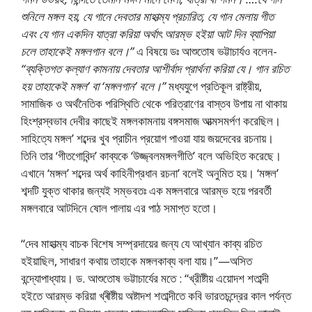
শুনিলে মঙ্গল হয়, যে গানে দেবতার মাহাত্ম্য প্রচারিত, যে গান মেলায় গীত
এবং যে গান একদিন যাত্রা করিয়া অর্থাৎ আরম্ভ হইয়া আট দিন ব্যাপিয়া
চলে তাহাকেই মঙ্গলগান বলে।”
এ বিষয়ে ডঃ আশুতােষ ভট্টাচার্যও বলেন-
“ব্যক্তিগত কল্যাণ কামনায় দেবতার আশীর্বাদ প্রার্থনা করিয়া যে। গান রচিত
হয় তাহাকেই মঙ্গল’ বা ‘মঙ্গলগান’ বলে।”
মধ্যযুগে প্রতিকূল রাষ্ট্রীয়,
সামাজিক ও অর্থনৈতিক পরিস্থিতি থেকে পরিত্রাণের বাস্তব উপায় না থাকায়
হিংশ্রস্বভাব দেবীর কাছেই মঙ্গলকামনায় বঙ্গসমাজ আত্মসমর্পণ করেছিল।
সাহিত্যে মঙ্গল’ শব্দের খুব প্রাচীন প্রয়ােগ পাওয়া যায় জয়দেবের রচনায়।
তিনি তার ‘গীতগােবিন্দ’ কাব্যকে ‘উজ্জ্বলমঙ্গলগীতি’ বলে অভিহিত করেছে।
এখানে ‘মঙ্গল’ শব্দের অর্থ কাহিনীপ্রধান রচনা’ বলেই অনুমিত হয়। ‘মঙ্গল’
শব্দটি যুক্ত থাকার জন্যই সম্ভবতঃ এক মঙ্গলবারে আরম্ভ হয়ে পরবর্তী
মঙ্গলবারে আটদিনে ষােল পালায় এর পাঠ সমাপ্ত হতাে।
“দেব মাহাত্ম্য বাচক বিশেষ সম্প্রদায়ের জন্য যে আখ্যান কাব্য রচিত
হইয়াছিল, সাধারণ কথায় তাহাকে মঙ্গলকাব্য বলা যায়।”—অসিত
বন্দ্যোপাধ্যায়। ড. আশুতোষ ভট্টাচার্যের মতে : “খ্রীষ্টীয় এয়োদশ শতাব্দী
হইতে আরম্ভ করিয়া খ্ৰীষ্টীয় অষ্টাদশ শতাব্দীতে কবি ভারতচন্দ্রের কাল পর্যন্ত