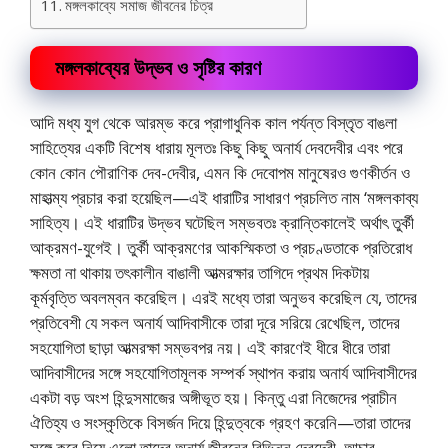
মঙ্গলকাব্যে সমাজ জীবনের চিত্র
মঙ্গলকাব্যের উদ্ভব ও সৃষ্টির কারণ
আদি মধ্য যুগ থেকে আরম্ভ করে প্রাগাধুনিক কাল পর্যন্ত বিস্তৃত বাঙলা
সাহিত্যের একটি বিশেষ ধারায় মূলতঃ কিছু কিছু অনার্য দেবদেবীর এবং পরে
কোন কোন পৌরাণিক দেব-দেবীর, এমন কি দেবােপম মানুষেরও গুণকীর্তন ও
মাহাত্ম্য প্রচার করা হয়েছিল—এই ধারাটির সাধারণ প্রচলিত নাম ‘মঙ্গলকাব্য
সাহিত্য। এই ধারাটির উদ্ভব ঘটেছিল সম্ভবতঃ ক্রান্তিকালেই অর্থাৎ তুর্কী
আক্রমণ-যুগেই। তুর্কী আক্রমণের আকস্মিকতা ও প্রচণ্ডতাকে প্রতিরােধ
ক্ষমতা না থাকায় তৎকালীন বাঙালী আত্মরক্ষার তাগিদে প্রথম দিকটায়
কূর্মবৃত্তি অবলম্বন করেছিল। এরই মধ্যে তারা অনুভব করেছিল যে, তাদের
প্রতিবেশী যে সকল অনার্য আদিবাসীকে তারা দূরে সরিয়ে রেখেছিল, তাদের
সহযােগিতা ছাড়া আত্মরক্ষা সম্ভবপর নয়। এই কারণেই ধীরে ধীরে তারা
আদিবাসীদের সঙ্গে সহযােগিতামূলক সম্পর্ক স্থাপন করায় অনার্য আদিবাসীদের
একটা বড় অংশ হিন্দুসমাজের অঙ্গীভূত হয়। কিন্তু এরা নিজেদের প্রাচীন
ঐতিহ্য ও সংস্কৃতিকে বিসর্জন দিয়ে হিন্দুত্বকে গ্রহণ করেনি—তারা তাদের
সঙ্গে করে নিয়ে এলাে তাদের অনার্য জীবনের বিভিন্ন দেবদেবী, আচার-