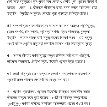
দেবী মর্তে মনুষ্যরূপে জন্মগ্রহণ করে দেবতা ও দেবীর পূজা প্রচারে উদ্যোগী
হয়েছে। যেমন—চণ্ডীমঙ্গলে নীলাম্বর-ছায়া, মনসা মঙ্গলে অনিরুদ্ধ-ছায়া
ইত্যাদি। দ্বিতীয়াংশ মূলতঃ দেবতার পূজা প্রচারের নিমিত্ত রচিত।
৪।
মঙ্গলকাব্যের নায়কনায়িকাদের অনেকে বণিক বা অস্ত্যজ শ্রেণিভুক্ত,
যেমন ধনপতি, চাঁদ সদাগর, শ্রীমন্ত সদাগর, ব্যাধ কালকেতু, ফুল্লরা
ইত্যাদি। অনেক কাব্যে তাই সমুদ্রযাত্রার বিবরণ আছে। এই সমুদ্র
পথেই বণিক শ্রেণীর মানুষেরা জলযানে বিদেশে পাড়ি দিত ব্যবসা সূত্রে।
৫।
সংসার জীবনের বর্ণনা সূত্রে বন্ধন তালিকা, নারীগণের পতিনিন্দা,
নায়িকার বারমাস্যা, চৌতিশা স্তর, ইত্যাদি প্রসঙ্গ বিবৃত হয়েছে।
৬।
জরতী বা বৃদ্ধার বেশে ভক্তকে ছলনা বা শত্রুপক্ষকে ভয়দেখানো
প্রচেষ্টা মঙ্গল কাব্যের দেবদেবীদের মধ্যে দেখা যায়।
৭।
প্রবাদ, প্রহেলিকা, প্রবচন ইত্যাদির উল্লেখে সমকালীন সমাজ
জীবনের বাস্তব চিত্র ফুটে উঠেছে। গোষ্ঠী বা বিভিন্ন সম্প্রদায়ের
পুঙ্খানুপুঙ্খ বর্ণনায় কবিদের সামাজিক অভিজ্ঞতার পরিচয় পাওয়া যায়।