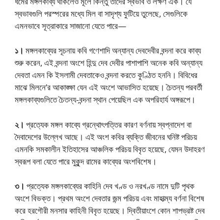
ধর্মের মঙ্গলকাব্য থাকলেও মূলে কিন্তু তাদের স্বভাব ও লক্ষণ এক। যে
স্বভাবগুলি পরস্পরের মধ্যে মিল বা সাদৃশ্য ফুটিয়ে তুলেছে, সেগুলিকে
এমনভাবে সূত্রাকারে সাজানো যেতে পারে—
১।
মঙ্গলকাব্যের সূচনায় কবি গণেশাদি অন্যান্য দেবদেবীর বন্দনা করে কাব্য
শুরু করেন, এই বন্দনা অংশে হিন্দু দেব দেবীর পাশাপাশি অনেক কবি অন্যান্য
দেবতা এমন কি ইসলামী দেবতাকেও বন্দনা করতে কুণ্ঠিত হননি। বিবিধের
মাঝে মিলনে’র আকাঙ্ক্ষা যেন এই অংশে আভাসিত হয়েছে। চৈতন্য পরবর্তী
মঙ্গলকাব্যগুলিতে চৈতন্য-বন্দনা স্থান পেয়েছিল এক অপরিহার্য অঙ্গরূপে।
২।
প্রত্যেক মঙ্গল কাব্যে গ্রন্থোৎপত্তির কারণ বর্ণনায় স্বপ্নাদেশ বা
দৈবাদেশের উল্লেখ আছে। এই অংশ কবির ব্যক্তি জীবনের ঘনিষ্ট পরিচয়
এমনকি সমকালীন ইতিহাসের আঞ্চলিক পরিচয় বিবৃত হয়েছে, যেমন উদাহরণ
স্বরূপ বলা যেতে পারে মুকুন্দ রামের কাব্যের অংশবিশেষ।
৩।
প্রত্যেক মঙ্গলকাব্যের কাহিনি দেব খণ্ড ও নরখণ্ড নামে দুটি পৃথক
অংশে বিভক্ত। প্রথম অংশে দেবতার জন্ম পরিচয় এবং মাহাত্ম্য বর্ণনা বিশেষ
করে হরগৌরী মনসার কাহিনী বিবৃত হয়েছে। দ্বিতীয়াংশে কোন শাপভ্রষ্ট দেব