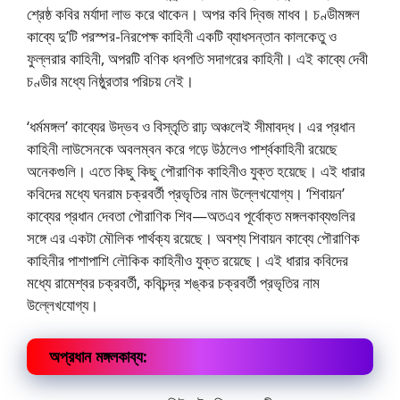
শ্রেষ্ঠ কবির মর্যাদা লাভ করে থাকেন। অপর কবি দ্বিজ মাধব। চণ্ডীমঙ্গল
কাব্যে দু’টি পরস্পর-নিরপেক্ষ কাহিনী একটি ব্যাধসন্তান কালকেতু ও
ফুল্লরার কাহিনী, অপরটি বণিক ধনপতি সদাগরের কাহিনী। এই কাব্যে দেবী
চণ্ডীর মধ্যে নিষ্ঠুরতার পরিচয় নেই।
‘ধর্মমঙ্গল’ কাব্যের উদ্ভব ও বিস্তৃতি রাঢ় অঞ্চলেই সীমাবদ্ধ। এর প্রধান
কাহিনী লাউসেনকে অবলম্বন করে গড়ে উঠলেও পার্শ্বকাহিনী রয়েছে
অনেকগুলি। এতে কিছু কিছু পৌরাণিক কাহিনীও যুক্ত হয়েছে। এই ধারার
কবিদের মধ্যে ঘনরাম চক্রবর্তী প্রভৃতির নাম উল্লেখযােগ্য। ‘শিবায়ন’
কাব্যের প্রধান দেবতা পৌরাণিক শিব—অতএব পূর্বোক্ত মঙ্গলকাব্যগুলির
সঙ্গে এর একটা মৌলিক পার্থক্য রয়েছে। অবশ্য শিবায়ন কাব্যে পৌরাণিক
কাহিনীর পাশাপাশি লৌকিক কাহিনীও যুক্ত রয়েছে। এই ধারার কবিদের
মধ্যে রামেশ্বর চক্রবর্তী, কবিচন্দ্র শঙ্কর চক্রবর্তী প্রভৃতির নাম
উল্লেখযােগ্য।
অপ্রধান মঙ্গলকাব্য: