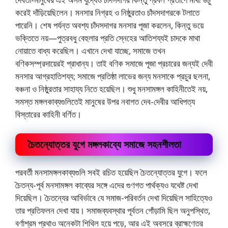
করেই দাঁড়িয়েছিলেন। মনসার নিগ্রহ ও নিষ্ঠুরতাও চাঁদসদাগরকে টলাতে
পারেনি। শেষ পর্যন্ত অবশ্য চাঁদসদাগর মনসার পূজা করলেন, কিন্তু ভয়ে
ভক্তিতে নয়—পুত্রবধু বেহুলার প্রতি স্নেহের আতিশয্যই চাদকে মাথা
নােয়াতে বাধ্য করেছিল। এখানে দেখা যাচ্ছে, সমাজে তখন
বণিকসম্প্রদায়েরই প্রাধান্য। তাই বণিক সমাজে পূজা প্রচারের জন্যই দেবী
মনসার আগ্রহাতিশয্য; সমাজে প্রতিষ্ঠা লাভের জন্য মনসাকে প্রচুর ছলনা,
বঞ্চনা ও নিষ্ঠুরতার সাহায্য নিতে হয়েছিল। শুধু মনসামঙ্গল কাহিনীতেই নয়,
সমস্ত মঙ্গলকাব্যগুলিতেই মানুষের উপর নবাগত দেব-দেবীর আধিপত্য
বিস্তারের কাহিনী বর্ণিত।
চৈতন্যোত্তর যুগে মঙ্গলকাব্যে সমাজে সহনশীলতা
পরবর্তী মনসামঙ্গলকাব্যগুলি সবই রচিত হয়েছিল চৈতন্যোত্তর যুগে। ফলে
চৈতন্য-পূর্ব মনসামঙ্গল কাব্যের সঙ্গে এদের গুণগত পার্থক্যও যথেষ্ট দেখা
দিয়েছিল। চৈতন্যের আবির্ভাবে যে সমাজ-পরিবর্তন দেখা দিয়েছিল সাহিত্যেও
তার প্রতিফলন দেখা যায়। সমাজব্যবস্থার পূর্বতন গোঁড়ামি ছিল অনুপস্থিত,
বর্ণাশ্রম প্রথাও অনেকটা শিথিল হয়ে পড়ে, আর এই অবসরে ব্রাহ্মণেতর