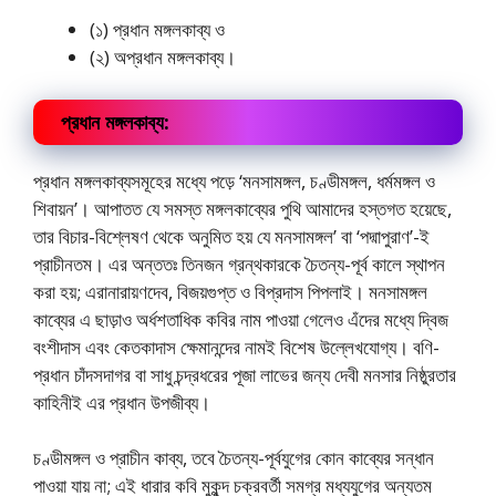
(১) প্রধান মঙ্গলকাব্য ও
(২) অপ্রধান মঙ্গলকাব্য।
প্রধান মঙ্গলকাব্য:
প্রধান মঙ্গলকাব্যসমূহের মধ্যে পড়ে ‘মনসামঙ্গল, চণ্ডীমঙ্গল, ধর্মমঙ্গল ও
শিবায়ন’। আপাতত যে সমস্ত মঙ্গলকাব্যের পুথি আমাদের হস্তগত হয়েছে,
তার বিচার-বিশ্লেষণ থেকে অনুমিত হয় যে মনসামঙ্গল’ বা ‘পদ্মাপুরাণ’-ই
প্রাচীনতম। এর অন্ততঃ তিনজন গ্রন্থকারকে চৈতন্য-পূর্ব কালে স্থাপন
করা হয়; এরানারায়ণদেব, বিজয়গুপ্ত ও বিপ্রদাস পিপলাই। মনসামঙ্গল
কাব্যের এ ছাড়াও অর্ধশতাধিক কবির নাম পাওয়া গেলেও এঁদের মধ্যে দ্বিজ
বংশীদাস এবং কেতকাদাস ক্ষেমানন্দের নামই বিশেষ উল্লেখযােগ্য। বণি-
প্রধান চাঁদসদাগর বা সাধু চন্দ্রধরের পূজা লাভের জন্য দেবী মনসার নিষ্ঠুরতার
কাহিনীই এর প্রধান উপজীব্য।
চণ্ডীমঙ্গল ও প্রাচীন কাব্য, তবে চৈতন্য-পূর্বযুগের কোন কাব্যের সন্ধান
পাওয়া যায় না; এই ধারার কবি মুকুন্দ চক্রবর্তী সমগ্র মধ্যযুগের অন্যতম