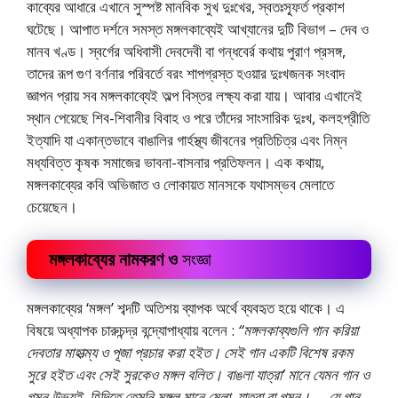
কাব্যের আধারে এখানে সুস্পষ্ট মানবিক সুখ দুঃখের, স্বতঃস্ফূর্ত প্রকাশ
ঘটেছে। আপাত দর্শনে সমস্ত মঙ্গলকাব্যেই আখ্যানের দুটি বিভাগ – দেব ও
মানব খণ্ড। স্বর্গের অধিবাসী দেবদেবী বা গন্ধবের্র কথায় পুরাণ প্রসঙ্গ,
তাদের রূপ গুণ বর্ণনার পরিবর্তে বরং শাপগ্রস্ত হওয়ার দুঃখজনক সংবাদ
জ্ঞাপন প্রায় সব মঙ্গলকাব্যেই অল্প বিস্তর লক্ষ্য করা যায়। আবার এখানেই
স্থান পেয়েছে শিব-শিবানীর বিবাহ ও পরে তাঁদের সাংসারিক দুঃখ, কলহপ্রীতি
ইত্যাদি যা একান্তভাবে বাঙালির গার্হস্থ্য জীবনের প্রতিচিত্র এবং নিম্ন
মধ্যবিত্ত কৃষক সমাজের ভাবনা-বাসনার প্রতিফলন। এক কথায়,
মঙ্গলকাব্যের কবি অভিজাত ও লোকায়ত মানসকে যথাসম্ভব মেলাতে
চেয়েছেন।
মঙ্গলকাব্যের নামকরণ ও
সংজ্ঞা
মঙ্গলকাব্যের ‘মঙ্গল’ শব্দটি অতিশয় ব্যাপক অর্থে ব্যবহৃত হয়ে থাকে। এ
বিষয়ে অধ্যাপক চারুচন্দ্র বন্দ্যোপাধ্যায় বলেন :
“মঙ্গলকাব্যগুলি গান করিয়া
দেবতার মাহাত্ম্য ও পূজা প্রচার করা হইত। সেই গান একটি বিশেষ রকম
সুরে হইত এবং সেই সুরকেও মঙ্গল বলিত। বাঙলা যাত্রা’ মানে যেমন গান ও
গমন উভয়ই, হিন্দিতে তেমনি মঙ্গল মানে মেলা, যাত্রা বা গমন। ….যে গান