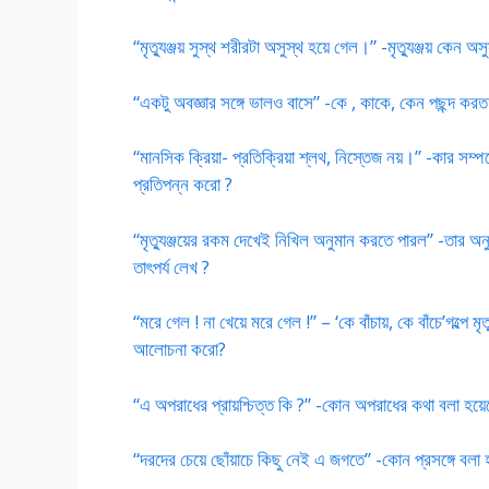
“মৃত্যুঞ্জয় সুস্থ শরীরটা অসুস্থ হয়ে গেল।” -মৃত্যুঞ্জয় কেন অস
“একটু অবজ্ঞার সঙ্গে ভাল‌ও বাসে” -কে , কাকে, কেন পছন্দ কর
“মানসিক ক্রিয়া- প্রতিক্রিয়া শ্লথ, নিস্তেজ নয়।” -কার সম্
প্রতিপন্ন করো ?
“মৃত্যুঞ্জয়ের রকম দেখেই নিখিল অনুমান করতে পারল” -তার অ
তাৎপর্য লেখ ?
“মরে গেল ! না খেয়ে মরে গেল !” – ‘কে বাঁচায়, কে বাঁচে’গল্পে 
আলোচনা করো?
“এ অপরাধের প্রায়শ্চিত্ত কি ?” -কোন অপরাধের কথা বলা হয
“দরদের চেয়ে ছোঁয়াচে কিছু নেই এ জগতে” -কোন প্রসঙ্গে বল