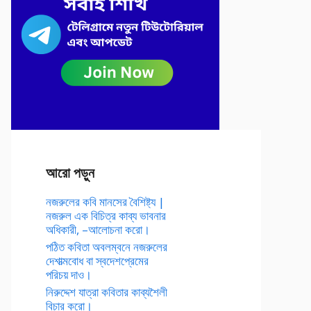
আরো পড়ুন
নজরুলের কবি মানসের বৈশিষ্ট্য |
নজরুল এক বিচিত্র কাব্য ভাবনার
অধিকারী, –আলোচনা করো।
পঠিত কবিতা অবলম্বনে নজরুলের
দেশাত্মবোধ বা স্বদেশপ্রেমের
পরিচয় দাও।
নিরুদ্দেশ যাত্রা কবিতার কাব্যশৈলী
বিচার করো।