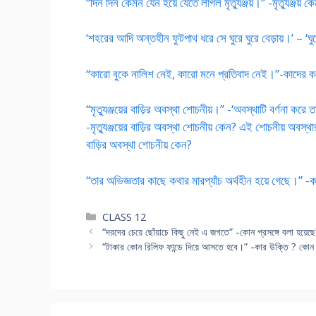
“দিন দিন কেমন যেন হয়ে যেতে লাগল মৃত্যুঞ্জয়।” -মৃত্যুঞ্জয
‘শহরের আদি অন্তহীন ফুটপাথ ধরে সে ঘুরে ঘুরে বেড়ায়।’ – ‘ঘু
“কারো বুকে নালিশ নেই, কারো মনে প্রতিবাদ নেই।”-কাদের কথ
“মৃত্যুঞ্জয়ের বাড়ির অবস্থা শোচনীয়।” -‘অবস্থাটি বর্ণনা করে
-মৃত্যুঞ্জয়ের বাড়ির অবস্থা শোচনীয় কেন? এই শোচনীয় অবস্থার প
বাড়ির অবস্থা শোচনীয় কেন?
“তার অভিজ্ঞতার কাছে কথার মারপ্যাঁচ অর্থহীন হয়ে গেছে।” 
Categories
CLASS 12
“দরদের চেয়ে ছোঁয়াচে কিছু নেই এ জগতে” -কোন প্রসঙ্গে বলা হয়
“টাকার কোন রিলিফ ফান্ডে দিয়ে আসতে হবে।” -কার উক্তি ? কোন টা