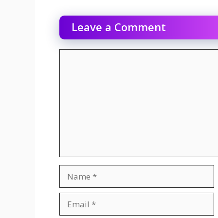
Leave a Comment
Comment
Name
Email