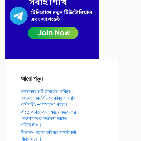
আরো পড়ুন
নজরুলের কবি মানসের বৈশিষ্ট্য |
নজরুল এক বিচিত্র কাব্য ভাবনার
অধিকারী, –আলোচনা করো।
পঠিত কবিতা অবলম্বনে নজরুলের
দেশাত্মবোধ বা স্বদেশপ্রেমের
পরিচয় দাও।
নিরুদ্দেশ যাত্রা কবিতার কাব্যশৈলী
বিচার করো।