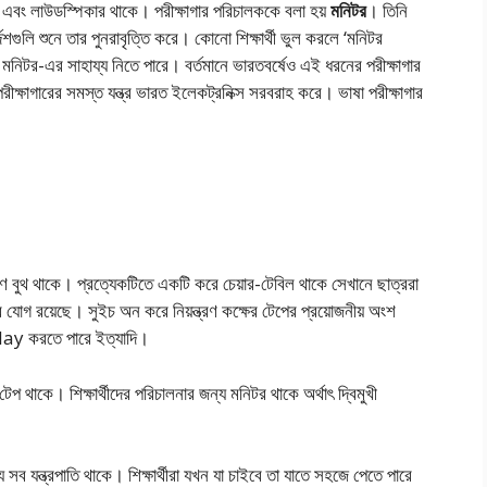
বং লাউডস্পিকার থাকে। পরীক্ষাগার পরিচালককে বলা হয়
মনিটর
। তিনি
দেশগুলি শুনে তার পুনরাবৃত্তি করে। কোনাে শিক্ষার্থী ভুল করলে ‘মনিটর
্থীও মনিটর-এর সাহায্য নিতে পারে। বর্তমানে ভারতবর্ষেও এই ধরনের পরীক্ষাগার
ষাগারের সমস্ত যন্ত্র ভারত ইলেকট্রনিক্স সরবরাহ করে। ভাষা পরীক্ষাগার
বণ বুথ থাকে। প্রত্যেকটিতে একটি করে চেয়ার-টেবিল থাকে সেখানে ছাত্ররা
যােগ রয়েছে। সুইচ অন করে নিয়ন্ত্রণ কক্ষের টেপের প্রয়ােজনীয় অংশ
eplay করতে পারে ইত্যাদি।
েপ থাকে। শিক্ষার্থীদের পরিচালনার জন্য মনিটর থাকে অর্থাৎ দ্বিমুখী
্য সব যন্ত্রপাতি থাকে। শিক্ষার্থীরা যখন যা চাইবে তা যাতে সহজে পেতে পারে