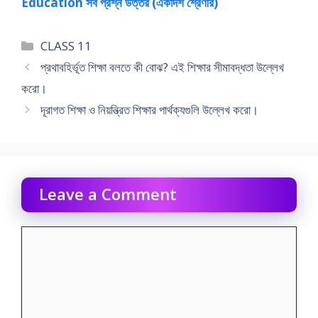
Education সব প্রশ্ন উত্তর (একাদশ শ্রেণীর)
Categories
CLASS 11
প্রথাবহির্ভূত শিক্ষা বলতে কী বোঝ? এই শিক্ষার সীমাবদ্ধতা উল্লেখ
করাে।
দূরাগত শিক্ষা ও নিয়ন্ত্রিত শিক্ষার পার্থক্যগুলি উল্লেখ করাে।
Leave a Comment
Comment