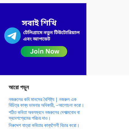
আরো পড়ুন
নজরুলের কবি মানসের বৈশিষ্ট্য | নজরুল এক
বিচিত্র কাব্য ভাবনার অধিকারী, –আলোচনা করো।
পঠিত কবিতা অবলম্বনে নজরুলের দেশাত্মবোধ বা
স্বদেশপ্রেমের পরিচয় দাও।
নিরুদ্দেশ যাত্রা কবিতার কাব্যশৈলী বিচার করো।