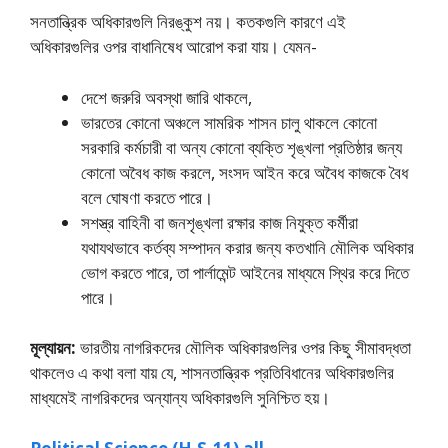
সনতান্ত্রিক অধিকারগুলি নিরঙ্কুশ নয়। কতকগুলি কারণে এই
অধিকারগুলির ওপর বাধানিষেধ আরােপ করা যায়। যেমন-
দেশে জরুরি অবস্থা জারি থাকলে,
ভারতের কোনাে অঞ্চলে সামরিক শাসন চালু থাকলে কোনাে
সরকারি কর্মচারী বা অন্য কোনাে ব্যক্তি শৃঙ্খলা প্রতিষ্ঠার জন্য
কোনাে অবৈধ কাজ করলে, সংসদ আইন করে অবৈধ কাজকে বৈধ
বলে ঘােষণা করতে পারে।
সশস্ত্র বাহিনী বা জনশৃঙ্খলা রক্ষার কাজ নিযুক্ত কর্মীরা
যথাযথভাবে কর্তব্য সম্পাদন করার জন্য কতখানি মৌলিক অধিকার
ভােগ করতে পারে, তা পার্লামেন্ট আইনের মাধ্যমে স্থির করে দিতে
পারে।
মূল্যায়ন:
ভারতীয় নাগরিকদের মৌলিক অধিকারগুলির ওপর কিছু সীমাবদ্ধতা
থাকলেও এ কথা বলা যায় যে, শাসনতান্ত্রিক প্রতিবিধানের অধিকারগুলির
মাধ্যমেই নাগরিকদের অন্যান্য অধিকারগুলি সুনিশ্চিত হয়।