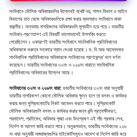
সংবিধানে মৌলিক অধিকারগুলির উল্লেখই যথেষ্ট নয়, শাসন বিভাগ ও আইন
বিভাগের হাত থেকে অধিকারগুলিকে রক্ষা করার ব্যবস্থাও সংবিধানে থাকা
বাঞ্ছনীয়। অন্যথায় নাগরিকদের অধিকারগুলি মূল্যহীন হয়ে পড়ে। ভারতীয়
সংবিধান-প্রণেতাগণ এই বিষয়টি ভালােভাবেই উপলব্ধি করতে
পেরেছিলেন। একারণেই ভারতীয় সংবিধানে সাংবিধানিক প্রতিবিধানের
অধিকারকে গুরুত্ব সহকারে স্থান দেওয়া হয়েছে। ড. বি আর আম্বেদকর
সাংবিধানিক প্রতিবিধানের অধিকারকে সংবিধানের প্রাণকেন্দ্র’ বলে বর্ণনা
করেছেন। ভারতীয় সংবিধানের ৩২নং ও ২২৬নং ধারাতে সাংবিধানিক
প্রতিবিধানের অধিকারের উল্লেখ আছে।
সংবিধানের ৩২নং ও ২২৬নং ধারা:
ভারতীয় সংবিধানের ৩২নং‌ ধারা অনুযায়ী
ভারতীয় নাগরিকগণ কোনাে মৌলিক অধিকার ক্ষুন্ন হলে তা বলবৎ ও কার্যকর
করার জন্য সুপ্রিমকোর্টের নিকট আবেদন করতে পারে। সুপ্রিমকোর্ট
মৌলিক অধিকারগুলি বলবৎ ও কার্যকর করার জন্য বন্দি প্রত্যক্ষীকরণ,
পরমাদেশ, প্রতিষেধ, অধিকার পৃচ্ছা এবং উৎপ্রেষণ এই পাঁচ প্রকার লেখ,
নির্দেশ বা আদেশ জারি করতে পারে। অনুরূপভাবে, ভারতীয় সংবিধানের ২২৬
নং ধারা অনুযায়ী অঙ্গরাজ্যগুলির হাইকোর্টসমূহও আদেশ বা নির্দেশ জারি করে