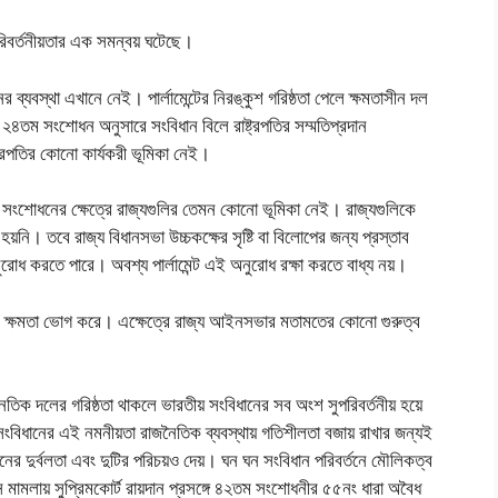
পরিবর্তনীয়তার এক সমন্বয় ঘটেছে।
ব্যবস্থা এখানে নেই। পার্লামেন্টের নিরঙ্কুশ গরিষ্ঠতা পেলে ক্ষমতাসীন দল
৪তম সংশােধন অনুসারে সংবিধান বিলে রাষ্ট্রপতির সম্মতিপ্রদান
্ট্রপতির কোনাে কার্যকরী ভূমিকা নেই।
ধান সংশােধনের ক্ষেত্রে রাজ্যগুলির তেমন কোনাে ভূমিকা নেই। রাজ্যগুলিকে
হয়নি। তবে রাজ্য বিধানসভা উচ্চকক্ষের সৃষ্টি বা বিলােপের জন্য প্রস্তাব
অনুরােধ করতে পারে। অবশ্য পার্লামেন্ট এই অনুরােধ রক্ষা করতে বাধ্য নয়।
্ট একক ক্ষমতা ভােগ করে। এক্ষেত্রে রাজ্য আইনসভার মতামতের কোনাে গুরুত্ব
ৈতিক দলের গরিষ্ঠতা থাকলে ভারতীয় সংবিধানের সব অংশ সুপরিবর্তনীয় হয়ে
ংবিধানের এই নমনীয়তা রাজনৈতিক ব্যবস্থায় গতিশীলতা বজায় রাখার জন্যই
িধানের দুর্বলতা এবং দুটির পরিচয়ও দেয়। ঘন ঘন সংবিধান পরিবর্তনে মৌলিকত্ব
িলস মামলায় সুপ্রিমকোর্ট রায়দান প্রসঙ্গে ৪২তম সংশােধনীর ৫৫নং ধারা অবৈধ