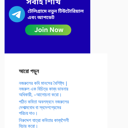
আরো পড়ুন
নজরুলের কবি মানসের বৈশিষ্ট্য |
নজরুল এক বিচিত্র কাব্য ভাবনার
অধিকারী, –আলোচনা করো।
পঠিত কবিতা অবলম্বনে নজরুলের
দেশাত্মবোধ বা স্বদেশপ্রেমের
পরিচয় দাও।
নিরুদ্দেশ যাত্রা কবিতার কাব্যশৈলী
বিচার করো।