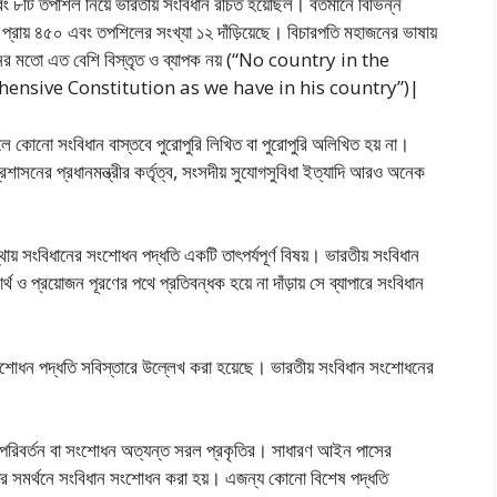
বং ৮টি তপশিল নিয়ে ভারতীয় সংবিধান রচিত হয়েছিল। বর্তমানে বিভিন্ন
া প্রায় ৪৫০ এবং তপশিলের সংখ্যা ১২ দাঁড়িয়েছে। বিচারপতি মহাজনের ভাষায়
ধানের মতাে এত বেশি বিস্তৃত ও ব্যাপক নয় (“No country in the
nsive Constitution as we have in his country”)|
োনাে সংবিধান বাস্তবে পুরােপুরি লিখিত বা পুরোপুরি অলিখিত হয় না।
প্রশাসনের প্রধানমন্ত্রীর কর্তৃত্ব, সংসদীয় সুযােগসুবিধা ইত্যাদি আরও অনেক
স্থায় সংবিধানের সংশােধন পদ্ধতি একটি তাৎপর্যপূর্ণ বিষয়। ভারতীয় সংবিধান
থ ও প্রয়ােজন পূরণের পথে প্রতিবন্ধক হয়ে না দাঁড়ায় সে ব্যাপারে সংবিধান
ংশােধন পদ্ধতি সবিস্তারে উল্লেখ করা হয়েছে। ভারতীয় সংবিধান সংশােধনের
 পরিবর্তন বা সংশােধন অত্যন্ত সরল প্রকৃতির। সাধারণ আইন পাসের
িষ্ঠের সমর্থনে সংবিধান সংশােধন করা হয়। এজন্য কোনাে বিশেষ পদ্ধতি