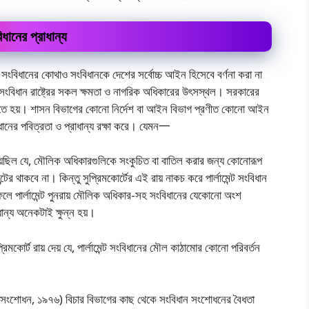
ধানের প্রাধান্য
। সংবিধানের কোথাও সংবিধানকে দেশের সর্বোচ্চ আইন হিসেবে বর্ণনা করা না
 | সংবিধান রাষ্ট্রের সকল ক্ষমতা ও নাগরিক অধিকারের উৎসস্থল। সরকারের
 করতে হয়। শাসন বিভাগের কোনাে নির্দেশ বা আইন বিভাগ প্রণীত কোনাে আইন
ধানের পবিত্রতা ও প্রাধান্য রক্ষা করে। যেমন一
িয়েছিল যে, মৌলিক অধিকারগুলিকে সংকুচিত বা বাতিল করার জন্য কোনােরূপ
টের থাকবে না। কিন্তু সুপ্রিমকোর্টের এই রায় নাকচ করে পার্লামেন্ট সংবিধান
 পার্লামেন্ট পুনরায় মৌলিক অধিকার-সহ সংবিধানের যেকোনাে অংশ
ান্য অনেকটাই ক্ষুন্ন হয়।
কোর্ট রায় দেয় যে, পার্লামেন্ট সংবিধানের মৌল কাঠামাের কোনাে পরিবর্তন
সংশােধন, ১৯৭৬) বিচার বিভাগের কাছ থেকে সংবিধান সংশােধনের বৈধতা