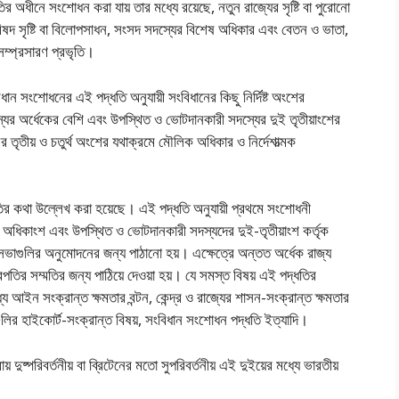
অধীনে সংশােধন করা যায় তার মধ্যে রয়েছে, নতুন রাজ্যের সৃষ্টি বা পুরােনাে
পরিষদ সৃষ্টি বা বিলােপসাধন, সংসদ সদস্যের বিশেষ অধিকার এবং বেতন ও ভাতা,
 সম্প্রসারণ প্রভৃতি।
ান সংশােধনের এই পদ্ধতি অনুযায়ী সংবিধানের কিছু নির্দিষ্ট অংশের
সদস্যের অর্ধেকের বেশি এবং উপস্থিত ও ভােটদানকারী সদস্যের দুই তৃতীয়াংশের
র তৃতীয় ও চতুর্থ অংশের যথাক্রমে মৌলিক অধিকার ও নির্দেশাত্মক
ির কথা উল্লেখ করা হয়েছে। এই পদ্ধতি অনুযায়ী প্রথমে সংশােধনী
দের অধিকাংশ এবং উপস্থিত ও ভােটদানকারী সদস্যদের দুই-তৃতীয়াংশ কর্তৃক
াগুলির অনুমােদনের জন্য পাঠানাে হয়। এক্ষেত্রে অন্তত অর্ধেক রাজ্য
রপতির সম্মতির জন্য পাঠিয়ে দেওয়া হয়। যে সমস্ত বিষয় এই পদ্ধতির
ধ্যে আইন সংক্রান্ত ক্ষমতার বন্টন, কেন্দ্র ও রাজ্যের শাসন-সংক্রান্ত ক্ষমতার
গুলির হাইকোর্ট-সংক্রান্ত বিষয়, সংবিধান সংশােধন পদ্ধতি ইত্যাদি।
ায় দুষ্পরিবর্তনীয় বা ব্রিটেনের মতাে সুপরিবর্তনীয় এই দুইয়ের মধ্যে ভারতীয়