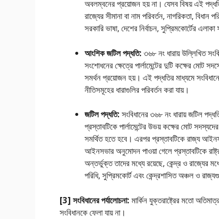
অবলম্বনের প্রয়ােজন হয় না। যেসব বিষয় এই পদ্ধতির 
রাজ্যের সীমানা বা নাম পরিবর্তন, নাগরিকতা, বিধান 
সরকারি ভাষা, দেশের নির্বাচন, সুপ্রিমকোর্টের এলাকা
আংশিক জটিল পদ্ধতি:
৩৬৮ নং ধারায় উল্লিখিত সংবিধ
সংশােধনের ক্ষেত্রে পার্লামেন্টের দুটি কক্ষের মােট 
সমর্থন প্রয়ােজন হয়। এই পদ্ধতির মাধ্যমে সংবিধানে
নীতিসমূহের ধারাগুলির পরিবর্তন করা যায়।
জটিল পদ্ধতি:
সংবিধানের ৩৬৮ নং ধারায় জটিল পদ্ধত
প্রস্তাবটিকে পার্লামেন্টের উভয় কক্ষের মােট সদস্য
সমর্থিত হতে হবে। এরপর প্রস্তাবটিকে রাজ্য আইনসভ
আইনসভার অনুমােদন পাওয়া গেলে প্রস্তাবটিকে রাষ্ট্
অন্তর্ভুক্ত তাদের মধ্যে রয়েছে, কেন্দ্র ও রাজ্যের ম
পরিধি, সুপ্রিমকোর্ট এবং কেন্দ্রশাসিত অঞ্চল ও রাজ্য
[3] সংবিধানের পর্যালােচনা:
মার্কিন যুক্তরাষ্ট্রের মতাে অতিমাত্র
সংবিধানকে ফেলা যায় না।