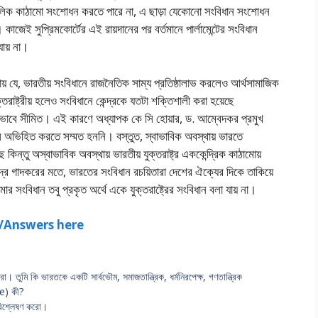
লিক কাঠামাে সংশােধন করতে পারে না, এ ছাড়া যেকোনাে সংবিধান সংশােধন
 কাজেই সুপ্রিমকোর্টের এই রায়দানের পর বর্তমানে পার্লামেন্টের সংবিধান
ায় না।
ায় যে, ভারতীয় সংবিধানে রাজনৈতিক সাম্য প্রতিষ্ঠালাভ করলেও আর্থসামাজিক
্তরাষ্ট্রীয় হলেও সংবিধানে কেন্দ্রকে যতটা শক্তিশালী করা হয়েছে
েষভাবে সীমিত। এই কারণে অধ্যাপক কে সি হােয়ার, ড. আম্বেদকর প্রমুখ
শ বলে অভিহিত করতে সম্মত হননি। বস্তুত, স্বাভাবিক অবস্থায় ভারতে
েছে কিন্তু অস্বাভাবিক অবস্থায় ভারতীয় যুক্তরাষ্ট্র এককেন্দ্রিক কাঠামােয়
ন্দ্র গাদকরের মতে, ভারতের সংবিধান রচয়িতারা দেশের ঐক্যের দিকে তাকিয়ে
ের সংবিধান তবু প্রকৃত অর্থে একে যুক্তরাষ্ট্রের সংবিধান বলা যায় না।
ns/Answers here
করাে। তুমি কি ভারতকে একটি সার্বভৌম, সমাজতান্ত্রিক, ধর্মনিরপেক্ষ, গণতান্ত্রিক
re) কী?
বিশ্লেষণ করাে।