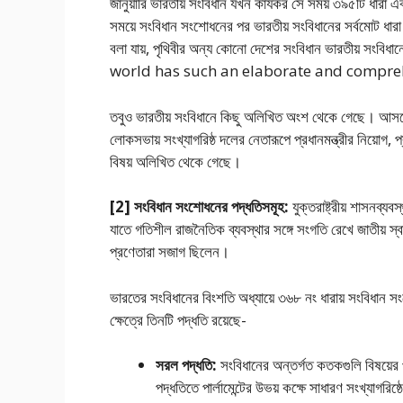
জানুয়ারি ভারতীয় সংবিধান যখন কার্যকর সে সময় ৩৯৫টি ধারা এ
সময়ে সংবিধান সংশােধনের পর ভারতীয় সংবিধানের সর্বমােট ধার
বলা যায়, পৃথিবীর অন্য কোনো দেশের সংবিধান ভারতীয় সংবি
world has such an elaborate and comprehe
তবুও ভারতীয় সংবিধানে কিছু অলিখিত অংশ থেকে গেছে। আসলে ক
লােকসভায় সংখ্যাগরিষ্ঠ দলের নেতারূপে প্রধানমন্ত্রীর নিয়ােগ, 
বিষয় অলিখিত থেকে গেছে।
[2] সংবিধান সংশােধনের পদ্ধতিসমূহ:
যুক্তরাষ্ট্রীয় শাসনব্যব
যাতে গতিশীল রাজনৈতিক ব্যবস্থার সঙ্গে সংগতি রেখে জাতীয় স্বার্
প্রণেতারা সজাগ ছিলেন।
ভারতের সংবিধানের বিংশতি অধ্যায়ে ৩৬৮ নং ধারায় সংবিধান স
ক্ষেত্রে তিনটি পদ্ধতি রয়েছে-
সরল পদ্ধতি:
সংবিধানের অন্তর্গত কতকগুলি বিষয়ের
পদ্ধতিতে পার্লামেন্টের উভয় কক্ষে সাধারণ সংখ্যাগর