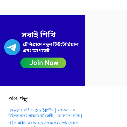
আরো পড়ুন
নজরুলের কবি মানসের বৈশিষ্ট্য | নজরুল এক
বিচিত্র কাব্য ভাবনার অধিকারী, –আলোচনা করো।
পঠিত কবিতা অবলম্বনে নজরুলের দেশাত্মবোধ বা