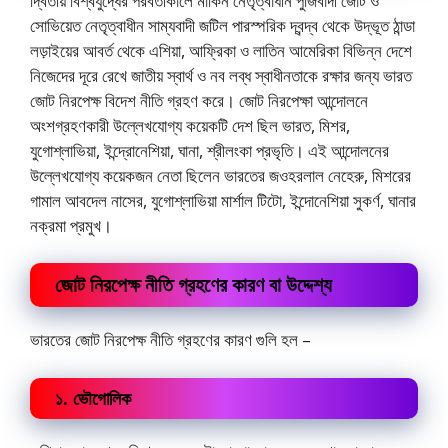
দ্বিতীয় বিশ্বযুদ্ধের পরবর্তীকালে মার্কিন নেতৃত্বাধীন পুঁজিবাদী জোট ও
সোভিয়েত নেতৃত্বাধীন সাম্যবাদী জটিল পারস্পরিক দ্বন্দ্ব থেকে উদ্ভূত ঠান্ডা
লড়াইয়ের আবর্ত থেকে এশিয়া, আফ্রিকা ও লাতিন আমেরিকা বিভিন্ন দেশে
নিজেদের দূরে রেখে জাতীয় স্বার্থ ও নব লব্ধ স্বাধীনতাকে রক্ষার জন্য ভারত
জোট নিরপেক্ষ বিদেশ নীতি গ্রহণ করে। জোট নিরপেক্ষা আন্দোলনে
অংশগ্রহণকারী উল্লেখযোগ্য কয়েকটি দেশ ছিল ভারত, মিশর,
যুগোশ্লাভিয়া, ইন্দ্রোনেশিয়া, ঘানা, শ্রীলংকা প্রভৃতি। এই আন্দোলনের
উল্লেখযোগ্য কয়েকজন নেতা ছিলেন ভারতের জ‌ওহরলাল নেহেরু, মিশরের
গামাল আবদেল নাসের, যুগোশ্লাভিয়া মার্শাল টিটো, ইন্দোনেশিয়া সুকর্ণ, ঘানার
নক্রমা প্রমুখ।
জোট নিরপেক্ষ নীতি গ্রহণের কারণ বা উদ্দেশ্য
ভারতের জোট নিরপেক্ষ নীতি গ্রহণের কারণ গুলি হল –
১. ভৌগোলিক