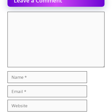
Leave a Comment
Comment
Name
Email
Website