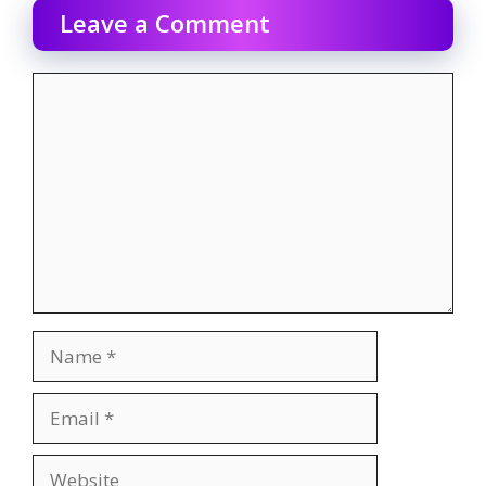
Leave a Comment
Comment
Name
Email
Website