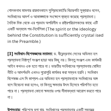
গােলকনাথ মামলার রায়দানকালে সুপ্রিমকোর্টের বিচারপতি সুব্বারাও বলেন,
সংবিধানের আদর্শ ও আকাঙ্ক্ষাকে সংক্ষেপে ব্যক্ত করেছে প্রস্তাবনা।
নৈতিক দিক থেকে এর প্রভাব অপরিসীম ও রাষ্ট্রপরিচালকদের কাছে এটি
একটি অন্যতম পথ-নির্দেশিকা (The spirit or the ideology
behind the Constitution is sufficiently crystal ised
in the Preamble.)
[3] সংবিধান-বিশেষজ্ঞদের মতামত:
ড. ধীরেন্দ্রনাথ সেনের অভিমত হল
প্রস্তাবনা নিষ্ঠাপূর্ণ সংকল্প ছাড়া আর কিছু নয়। কিন্তু সংকল্প এবং কার্যকরী
আইন কখনও এক হতে পারে না। ভারতীয় সংবিধানের প্রস্তাবনায় ঘােষিত
নীতি ও আদর্শগুলি এখনও পুরােপুরি কার্যকর করা সম্ভব হয়নি। সংবিধান
বিশেষজ্ঞ এস সি কাশ্যপ-এর অভিমত হল প্রস্তাবনাকে সংবিধানের অঙ্গ
বলে বিবেচনা করা হলেও, তা কিন্তু ক্ষমতার উৎস হিসেবে পরিগণিত হতে
পারে না। প্রস্তাবনা কোনাে ক্ষমতার ওপর সীমাবদ্ধতা আরােপ করতে পারে
না।
উপসংহার:
পরিশেষে বলা যায়, সংবিধানের প্রস্তাবনার একটি স্বতন্ত্র