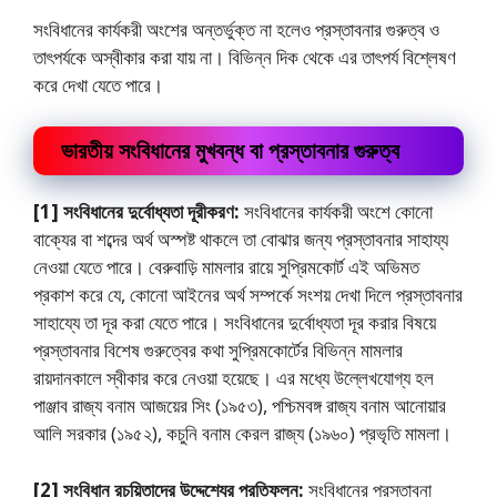
সংবিধানের কার্যকরী অংশের অন্তর্ভুক্ত না হলেও প্রস্তাবনার গুরুত্ব ও
তাৎপর্যকে অস্বীকার করা যায় না। বিভিন্ন দিক থেকে এর তাৎপর্য বিশ্লেষণ
করে দেখা যেতে পারে।
ভারতীয় সংবিধানের মুখবন্ধ বা প্রস্তাবনার গুরুত্ব
[1] সংবিধানের দুর্বোধ্যতা দূরীকরণ:
সংবিধানের কার্যকরী অংশে কোনাে
বাক্যের বা শব্দের অর্থ অস্পষ্ট থাকলে তা বােঝার জন্য প্রস্তাবনার সাহায্য
নেওয়া যেতে পারে। বেরুবাড়ি মামলার রায়ে সুপ্রিমকোর্ট এই অভিমত
প্রকাশ করে যে, কোনাে আইনের অর্থ সম্পর্কে সংশয় দেখা দিলে প্রস্তাবনার
সাহায্যে তা দূর করা যেতে পারে। সংবিধানের দুর্বোধ্যতা দূর করার বিষয়ে
প্রস্তাবনার বিশেষ গুরুত্বের কথা সুপ্রিমকোর্টের বিভিন্ন মামলার
রায়দানকালে স্বীকার করে নেওয়া হয়েছে। এর মধ্যে উল্লেখযােগ্য হল
পাঞ্জাব রাজ্য বনাম আজয়ের সিং (১৯৫৩), পশ্চিমবঙ্গ রাজ্য বনাম আনােয়ার
আলি সরকার (১৯৫২), কচুনি বনাম কেরল রাজ্য (১৯৬০) প্রভৃতি মামলা।
[2] সংবিধান রচয়িতাদের উদ্দেশ্যের প্রতিফলন:
সংবিধানের প্রস্তাবনা