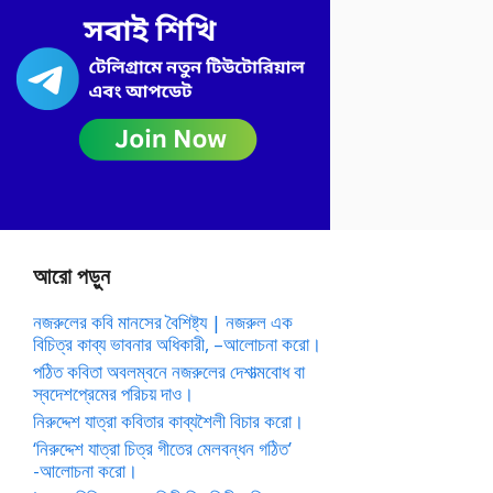
আরো পড়ুন
নজরুলের কবি মানসের বৈশিষ্ট্য | নজরুল এক
বিচিত্র কাব্য ভাবনার অধিকারী, –আলোচনা করো।
পঠিত কবিতা অবলম্বনে নজরুলের দেশাত্মবোধ বা
স্বদেশপ্রেমের পরিচয় দাও।
নিরুদ্দেশ যাত্রা কবিতার কাব্যশৈলী বিচার করো।
‘নিরুদ্দেশ যাত্রা চিত্র গীতের মেলবন্ধন গঠিত’
-আলোচনা করো।