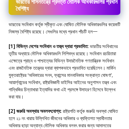
ভারতের শাসনতন্ত্রে প্রদত্ত মৌলিক অধিকারগুলির প্রধান
বৈশিষ্ট্য
ভারতের সংবিধান কর্তৃক স্বীকৃত এবং ঘােষিত মৌলিক অধিকারগুলির কয়েকটি
নিজস্ব বৈশিষ্ট্য রয়েছে। সেগুলির মধ্যে প্রধান পাঁচটি হল一
[1] বিভিন্ন দেশের সংবিধান ও তত্ত্ব দ্বারা প্রভাবিত:
ভারতীয় সংবিধানের
তৃতীয় অধ্যায়ে মৌলিক অধিকারগুলি লিপিবদ্ধ রয়েছে। সংবিধান রচয়িতারা
এক্ষেত্রে প্রাচ্য ও পাশ্চাত্যের বিভিন্ন উদারনৈতিক গণতান্ত্রিক সংবিধান
এবং রাজনৈতিক তত্ত্বের দ্বারা ব্যাপকভাবে প্রভাবিত হয়েছিলেন। মার্কিন
যুক্তরাষ্ট্রের ‘অধিকারের সনদ, ফ্রান্সের মানবাধিকার সংক্রান্ত ঘােষণা’,
আয়ার্ল্যান্ডের সংবিধান, রাষ্ট্রবিজ্ঞানী ডাইসির আইনের অনুশাসন তত্ত্ব এবং
গান্ধিজির চিন্তাধারা ইত্যাদির কথা এই প্রসঙ্গে উদাহরণ হিসেবে উল্লেখ
করা যায়।
[2] জরুরি অবস্থায় অবলবৎযােগ্য:
রাষ্ট্রপতি কর্তৃক জরুরি অবস্থা ঘােষিত
হলে ২১ নং ধারায় উল্লিখিত জীবনের অধিকার ও ব্যক্তিগত স্বাধীনতার
অধিকার ছাড়া অন্যান্য মৌলিক অধিকার বলবৎ করার জন্য আদালতের