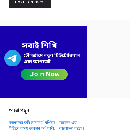
আরো পড়ুন
নজরুলের কবি মানসের বৈশিষ্ট্য | নজরুল এক
বিচিত্র কাব্য ভাবনার অধিকারী, –আলোচনা করো।