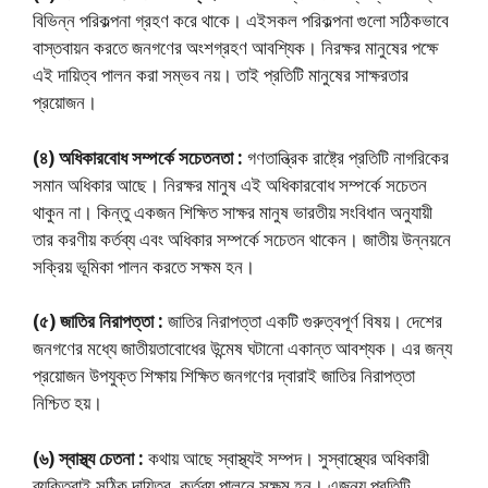
বিভিন্ন পরিকল্পনা গ্রহণ করে থাকে। এইসকল পরিকল্পনা গুলো সঠিকভাবে
বাস্তবায়ন করতে জনগণের অংশগ্রহণ আবশ্যিক। নিরক্ষর মানুষের পক্ষে
এই দায়িত্ব পালন করা সম্ভব নয়। তাই প্রতিটি মানুষের সাক্ষরতার
প্রয়োজন।
(৪) অধিকারবোধ সম্পর্কে সচেতনতা :
গণতান্ত্রিক রাষ্ট্রে প্রতিটি নাগরিকের
সমান অধিকার আছে। নিরক্ষর মানুষ এই অধিকারবোধ সম্পর্কে সচেতন
থাকুন না। কিন্তু একজন শিক্ষিত সাক্ষর মানুষ ভারতীয় সংবিধান অনুযায়ী
তার করণীয় কর্তব্য এবং অধিকার সম্পর্কে সচেতন থাকেন। জাতীয় উন্নয়নে
সক্রিয় ভূমিকা পালন করতে সক্ষম হন।
(৫) জাতির নিরাপত্তা :
জাতির নিরাপত্তা একটি গুরুত্বপূর্ণ বিষয়। দেশের
জনগণের মধ্যে জাতীয়তাবোধের উন্মেষ ঘটানো একান্ত আবশ্যক। এর জন্য
প্রয়োজন উপযুক্ত শিক্ষায় শিক্ষিত জনগণের দ্বারাই জাতির নিরাপত্তা
নিশ্চিত হয়।
(৬) স্বাস্থ্য চেতনা :
কথায় আছে স্বাস্থ্যই সম্পদ। সুস্বাস্থ্যের অধিকারী
ব্যক্তিরাই সঠিক দায়িত্ব, কর্তব্য পালনে সক্ষম হন। এজন্য প্রতিটি