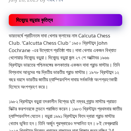
দিব্যেন্দু বড়ুয়ার কৃতিত্ব
ভারতবর্ষে প্রাচীনতম দাবা খেলার ক্লাবের নাম Calcuta Chess
Club. ‘Calcutta Chess Club ‘ ১৯৫০ খ্রিস্টাব্দে John
Cochrane -এর উদ্যোগে প্রতিষ্ঠা পায়। দাবা খেলার একজন বিখ্যাত
খেলোয়াড় দিব্যেন্দু বড়ুয়া। দিব্যেন্দু বড়ুয়া জন্ম ২৭ শে অক্টোবর ১৯৬৬
খ্রিস্টাব্দে ভারতের পশ্চিমবঙ্গের কলকাতার একজন দাবা গ্রান্ড মাস্টার। তিনি
বিশ্বনাথ আনন্দের পর দ্বিতীয় ভারতীয় গ্রান্ড মাস্টার। ১৯৭৮ খ্রিস্টাব্দে ১২
বছর বয়সে ভারতীয় জাতীয় চ্যাম্পিয়নশিপ দাবায় সর্বকনিষ্ঠ অংশগ্রহণকারী
হিসেবে অংশগ্রহণ করে।
১৯৮২ খ্রিস্টাব্দে বড়ুয়া তৎকালীন বিশ্বের দুই নম্বর গ্র্যান্ড মাস্টার প্রায়ত
ভিক্টর করশনয়কে লন্ডনে পরাজিত করেন। ১৯৮৩ খ্রিস্টাব্দে প্রথমবার জাতীয়
চ্যাম্পিয়নশিপ যেতেন। বড়ুয়া ১৯৯১ খ্রিস্টাব্দে ফিদে দ্বারা গ্রান্ড মাস্টার
খেতাব ভূষিত হন। তিনি অর্জুন পুরস্কারেও সম্মানিত হন। ৮ই ফেব্রুয়ারি
২০১৫ খ্রিস্টাব্দে দিব্যেন্দু গ্রামের বাচ্চাদের দাবা শিক্ষার জন্য দক্ষিণ 24