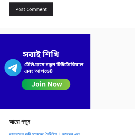
আরো পড়ুন
নজরুলের কবি মানসের বৈশিষ্ট্য | নজরুল এক