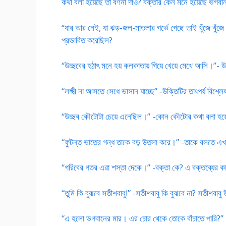
কথা বলা হয়েছে তা বর্ণনা দাও? বক্তার কেন মনে হয়েছে ভগবান এ
“যার আর নেই, যা ঝড়-জল-মাতলার গর্ভে গেছে তাই খুঁজে খুঁজে উ
প্রভাবিত করেছিল?
“উচ্ছবের হঠাৎ মনে হয় কলকাতায় গিয়ে খেয়ে মেখে আসি।”- 
“লক্ষ্মী না আসতে সেধে ভাসান যাচ্ছে” -উক্তিটির তাৎপর্য বিশ্
“উচ্ছব কৌটোটা চেয়ে এনেছিল।” -কোন কৌটোর কথা বলা হয
“ফুটন্ত ভাতের গন্ধ তাকে বড় উতলা করে।” -তাকে বলতে এখা
“গরিবের গতর এরা শস্তা দেকে।” -বক্তা কে? এ বক্তব্যের ক
“তুমি কি বুঝবে সতীশবাবু!” -সতীশবাবু কি বুঝবে না? সতীশবাব
“এ হলো ভগবানের মার। এর চোর থেকে তোকে বাঁচাতে পারি?” -কে