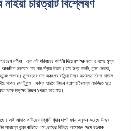
 নাইয়া চরিত্রটি বিশ্লেষণ
 হরিচরণ নাইয়া। এক ধনী পরিবারের কাহিনী দিয়ে গল্প শুরু হলে ও গল্পের মুখ্য
। আঞ্চলিক উচ্চারণে যার নাম দাঁড়ায় উচ্ছব। তার উগ্র চাহনি, বুনো চেহারা,
 সন্দেহ জাগায়। সুন্দরবনের বাদা অঞ্চলের বাসিন্দা উচ্ছব অত্যন্ত দরিদ্র মাতাল
েঁচে থাকার রসদটুকুও। সর্বস্ব হারিয়ে উচ্ছব হতাশায় নৈরাশ্য নিমজ্জিত হতে
ক্ত থেকে মানুষের উচ্ছব ‘প্রেত’ হয়ে যায়।
 হয়েছে। এই আঘাত কাটিয়ে সর্বগ্রাসী খুদার দাপট যখন অনুভব করেছে উচ্ছব,
সিনির সাহায্যে বুড়ো বাড়িতে এলে,ভাতের বিচিত্র আয়োজন দেখে হতবাক