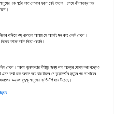
ানুষের এক মুঠো ভাত দেওয়ার হুকুম নেই তাদের। শেষে ঘটনাচক্রে তার
উচ্ছব।
র মনিবের বাড়িতে শুধু খাবারের আশায় সে আড়াই মন কাঠ কেটে ফেলে।
 নিজের কাজে ফাঁকি দিতে পারেনি।
েঁদে ফেলে। আবার বুড়োকর্তার দীর্ঘায়ুর জন্য আর অন্যের যোগ্য করা সত্ত্বেও
ে এমন কথা শুনে অবাক হয়ে যায় উচ্ছব সে বুড়োকর্তার মৃত্যুর পর অশৌচের
মাজের অন্ত্যজ বুভুক্ষু মানুষের প্রতিনিধি হয়ে উঠেছে।
 উত্তর