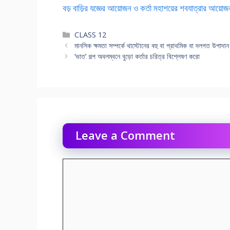
বড় বাড়ির যজ্ঞের আয়োজন ও কর্তা মহাশয়ের শবযাত্রার আয়ো
Categories
CLASS 12
মানসিক ক্ষমতা সম্পর্কে থাস্টোনের বহু বা প্রাথমিক বা দলগত উপাদান 
‘ভাত’ গল্প অবলম্বনে বুড়ো কর্তার চরিত্র বিশ্লেষণ করো
Leave a Comment
Comment