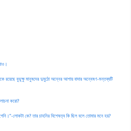
 দাও।
িকে রয়েছে বুভুক্ষু মানুষদের দুমুঠো অন্নের আশায় বাদার অন্বেষণ-মন্তব্যটি
আলোচনা করো?
াগেনি।”-লোকটা কে? তার চাহনির বিশেষত্ব কি ছিল বলে তোমার মনে হয়?