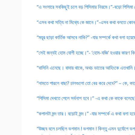
“এ সংসারে সবকিছুই চলে বড় পিসিমার নিয়মে।”-বড়ো পিসিমা কে?
“এসব কথা সত্যি না মিথ্যে কে জানে।”-এসব কথা বলতে কোন কথ
“ময়ূর ছাড়া কার্তিক আসবে নাকি?” -যার সম্পর্কে কথা বলা হয
“সেই জন্যই হোম যোগী হচ্ছে।”- ‘হোম-যজ্ঞি’ হওয়ার কারণ ক
“বাসিনি এনেছে। বাদায় থাকে, অথচ ভাতের আহিংকে এতখানি।
“নামতে পারলে বাছা? চালগুলো তো বের করে দেবে?” – কে, কা
“পিসিমা দেখতে পেলে সর্বনাশ হবে।” -এ কথা কে কাকে বলেছে?
“কপালটা মন্দ তার। বড়োই মন্দ।” -যার সম্পর্কে এ কথা বলা হয
“উচ্ছব বলে চলছিল ভগমান ! ভগমান ! কিন্তু এমন দুর্যোগে ভগবা