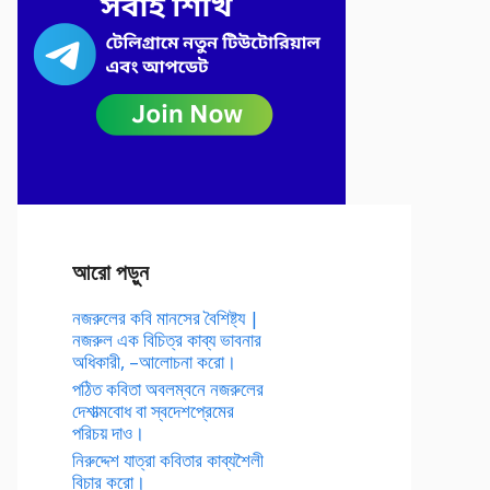
আরো পড়ুন
নজরুলের কবি মানসের বৈশিষ্ট্য |
নজরুল এক বিচিত্র কাব্য ভাবনার
অধিকারী, –আলোচনা করো।
পঠিত কবিতা অবলম্বনে নজরুলের
দেশাত্মবোধ বা স্বদেশপ্রেমের
পরিচয় দাও।
নিরুদ্দেশ যাত্রা কবিতার কাব্যশৈলী
বিচার করো।