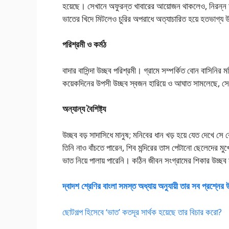
হয়েছে। সেখানে অফুরন্ত খাবারের আয়োজন থাকলেও, নিরন্ন ম
ভাতের খিদে মিটলেও চুরির অপরাধে অত্যাচারিত হয়ে হতভাগ্য 
পরিশ্রমী ও কর্মঠ
বাদার বাসিন্দা উচ্ছব পরিশ্রমী। গ্রামে সম্পর্কিত বোন বাসিনি
কয়েকদিনের উপসী উচ্ছব স্বজন হারিয়ে ও আঘাত সামলেছে, সে
অন্যান্য বৈশিষ্ট্য
উচ্ছব বড় সাদাসিধে মানুষ; মনিবের ধান খড় হয়ে যেত দেখে সে ক
তিনি নাও বাঁচতে পারেন, শিব মন্দিরের তাস পেটানো ছেলেদের মুখ
ভাত নিয়ে পালায় পারেনি। কঠিন জীবন সংগ্রামের শিকার উচ্ছব স
দ্বাদশ শ্রেণির বাংলা সমস্ত অধ্যায় অনুযায়ী তার সব প্রশ্নের
ছোটগল্প হিসেবে ‘ভাত’ কতদূর সার্থক হয়েছে তার বিচার করো?