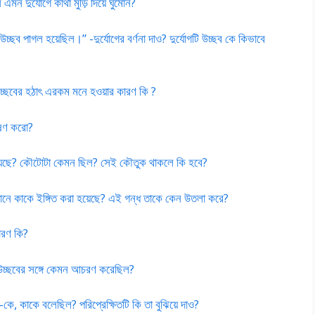
মন দুর্যোগে কাঁথা মুড়ি দিয়ে ঘুমোন?
চ্ছব পাগল হয়েছিল।” -দুর্যোগের বর্ণনা দাও? দুর্যোগটি উচ্ছব কে কিভাবে
উচ্ছবের হঠাৎ এরকম মনে হওয়ার কারণ কি ?
লেষণ করো?
়েছে? কৌটোটা কেমন ছিল? সেই কৌতুক থাকলে কি হবে?
নে কাকে ইঙ্গিত করা হয়েছে? এই গন্ধ তাকে কেন উতলা করে?
ারণ কি?
ু উচ্ছবের সঙ্গে কেমন আচরণ করেছিল?
, কাকে বলেছিল? পরিপ্রেক্ষিতটি কি তা বুঝিয়ে দাও?