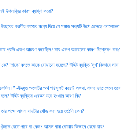
 এই উপলব্ধির কারণ ব্যাখ্যা করো?
 – উচ্ছবের করণীয় কাজের মধ্যে দিয়ে যে সমাজ সত্যটি উঠে এসেছে-আলোচনা
কে কার প্রতি এরূপ আচরণ করেছিল? তার এরূপ আচরনের কারণ বিশ্লেষণ কর?
কে? ‘তাকে’ বলতে কাকে বোঝানো হয়েছে? উদ্দিষ্ট ব্যক্তি ‘সুখ’ কিভাবে লাভ
একদিন।” -উদ্ধৃত অংশটির অর্থ পরিস্ফূট করো? অথবা, বাদার ভাত খেলে তবে
লে? উদ্দিষ্ট ব্যক্তির এরকম মনে হওয়ার কারণ কি?
? তার পক্ষে আসল বাদাটার খোঁজ করা হয়ে ওঠেনি কেন?
 খুঁজতে যেতে পারে না কেন? আসল বাদা কোথায় কিভাবে থেকে যায়?