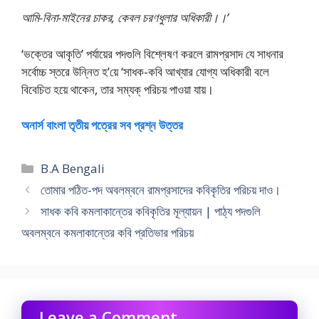
আমি-বিনা-মাইনের চাকর, কেবল চরণধুলার অধিকারী।।’
‘ভক্তের আকৃতি’ পর্যায়ের পদগুলি বিশ্লেষণ করলে রামপ্রসাদ যে সাধনার
সর্বোচ্চ স্তরে উন্নিত হ’য়ে ‘সাধক-কবি আখ্যার যোগ্য অধিকারী বলে
বিবেচিত হয়ে থাকেন, তার সম্যক্ পরিচয় পাওয়া যায়।
অনার্স বাংলা তৃতীয় পত্রের সব প্রশ্ন উত্তর
Categories
B.A Bengali
তোমার পঠিত-পদ অবলম্বনে রামপ্রসাদের কবিকৃতির পরিচয় দাও।
সাধক কবি কমলাকান্তের কবিকৃতির মূল্যায়ন | পাঠ্য পদগুলি
অবলম্বনে কমলাকান্তের কবি প্রতিভার পরিচয়
Leave a Comment