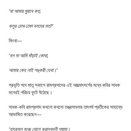
‘মা আমায় ঘুরাবে কত,
কলুর চোখ-ঢাকা বলদের মত?’
কিংবা—
‘বল মা আমি দাঁড়াই কোথা,
আমার কেহ নাই শঙ্করী হেথা।’
প্রভৃতি পদে মাতৃ সকাশে রামপ্রসাদের এই আত্মোৎসর্গের মধ্যে কবির সাধক
মনেরই পরিচয় ফুটে উঠেছে।
সাধক-কবি রামপ্রসাদ কখনো কখনো তন্ত্রসাধনার তাৎপর্য প্রতীকের সাহায্যে
আভাষিত করেছেন—
‘হাৎকমল মঞ্চে দোলে করালবদনী শ্যামা।