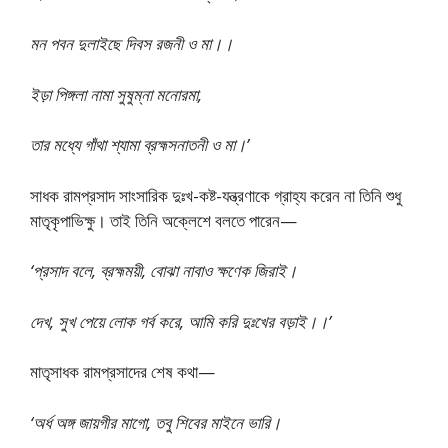
মন পবন দুলাইছে দিবস রজনী ও মা।।
ইড়া পিঙ্গলা নামা সুষুম্না মনোরমা,
তার মধ্যে গাঁথা শ্যামা ব্রহ্মসনাতনী ও মা।’
সাধক রামপ্রসাদ সাংসারিক দুঃখ-কষ্ট-যন্ত্রণাকে গ্রাহ্য করেন না তিনি শুধু
মাতৃকৃপাভিক্ষু। তাই তিনি অক্লেশে বলতে পারেন—
‘প্রসাদ বলে, ব্রহ্মময়ী, বোঝা নাবাও ক্ষণেক জিরাই।
দেখ, সুখ পেয়ে লোক গর্ব করে, আমি করি দুঃখের বড়াই।।’
মাতৃসাধক রামপ্রসাদের শেষ কথা—
‘অর্ধ অঙ্গ জায়গীর মাগো, তবু শিবের মাইনে ভারি।