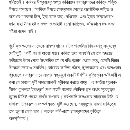
গুলিতেই। কবিবর ঈশ্বরচন্দ্র গুপ্ত কবিরঞ্জন রামপ্রসাদের কবিত্ব শক্তি
বিষয়ে বলেছেন : “কবিতা বিষয়ে রামপ্রসাদ সেনের অলৌকিক শক্তি ও
অসাধারণ ক্ষমতা ছিল, ইহা চক্ষে যাহা দেখিতেন, এবং ইহার অন্তঃকরণে
যখন যাহা উদয় হইত তত্ক্ষণাত্ তাহাই রচনা করিতেন, কষ্মিকালে দৎ-কলম
লইয়া বসেন নাই।
পূর্বোক্ত অলোচনা থেকে রামপ্রসাদের রচিত পদগুলির বিষয়বস্তু সম্বন্ধে
মোটামুটি একটি ধারণা পাওয়া যায়। কবিতা তথা গানগুলি যে তার হৃদয়ের
গভীরতম উৎস থেকে উৎসারিত তা’ যে বহিঃপ্রমাণ থেকে লব্ধ, তেমনি বিচার-
বিবেচনা দ্বারাও সমর্থিত। কাব্যের আঙ্গিক গঠনে, ছন্দোরচনায় এবং অলঙ্কার
প্রয়োগে রামপ্রসাদ যে সমগ্র মধ্যযুগে একটি ঈর্ষণীয় কৃতিত্বের অধিকারী এ
কথা যে কোনো সুধী সমালোচকই স্বীকার করতে বাধ্য। এ জাতীয় স্তবক-
নির্মাণ কুশলতা ইতঃপূর্বে দেখা যায়নি বাংলার লৌকিক ছন্দ অর্থাৎ স্বরবৃত্ত
ছন্দের তিনিই প্রথম‌ সার্থক রূপকার। সর্বপকাদি অলঙ্কার সাহায্যে তিনি যে
সাধারণ চিত্রকল্প এবং অর্থময়তা সৃষ্টি করেছেন, মধ্যযুগের বাংলা সাহিত্যে
তার তুলনা মেলা ভার। অতএব কবি-রূপে রামপ্রসাদের কৃতিত্ব
অনস্বীকার্য।