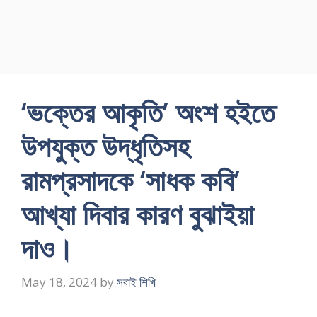
‘ভক্তের আকৃতি’ অংশ হইতে
উপযুক্ত উদ্ধৃতিসহ
রামপ্রসাদকে ‘সাধক কবি’
আখ্যা দিবার কারণ বুঝাইয়া
দাও।
May 18, 2024
by
সবাই শিখি