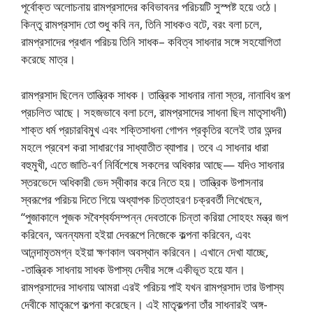
পূর্বোক্ত অলোচনায় রামপ্রসাদের কবিভাবনর পরিচয়টি সুস্পষ্ট হয়ে ওঠে।
কিন্তু রামপ্রসাদ তো শুধু কবি নন, তিনি সাধকও বটে, বরং বলা চলে,
রামপ্রসাদের প্রধান পরিচয় তিনি সাধক– কবিত্ব সাধনার সঙ্গে সহযোগিতা
করেছে মাত্র।
রামপ্রসাদ ছিলেন তান্ত্রিক সাধক। তান্ত্রিক সাধনার নানা স্তর, নানাবিধ রূপ
প্রচলিত আছে। সহজভাবে বলা চলে, রামপ্রসাদের সাধনা ছিল মাতৃসাধনী)
শাক্ত ধর্ম প্রচারবিমুখ এবং শক্তিসাধনা গোপন প্রকৃতির বলেই তার অন্দর
মহলে প্রবেশ করা সাধারণের সাধ্যাতীত ব্যাপার। তবে এ সাধনার ধারা
বহুমুখী, এতে জাতি-বর্ণ নির্বিশেষে সকলের অধিকার আছে— যদিও সাধনার
স্তরভেদে অধিকারী ভেদ স্বীকার করে নিতে হয়। তান্ত্রিক উপাসনার
স্বরূপের পরিচয় দিতে গিয়ে অধ্যাপক চিত্তাহরণ চক্রবর্তী লিখেছেন,
“পুজাকালে পূজক সবৈশ্বৰ্যসম্পন্ন দেবতাকে চিন্তা করিয়া সোহহং মন্ত্র জপ
করিবেন, অনন্যমনা হইয়া দেবরূপে নিজেকে কল্পনা করিবেন, এবং
আনন্দামৃতমগ্ন হইয়া ক্ষণকাল অবস্থান করিবেন। এখানে দেখা যাচ্ছে,
-তান্ত্রিক সাধনায় সাধক উপাস্য দেবীর সঙ্গে একীভূত হয়ে যান।
রামপ্রসাদের সাধনায় আমরা এরই পরিচয় পাই যখন রামপ্রসাদ তার উপাস্য
দেবীকে মাতৃরূপে কল্পনা করেছেন। এই মাতৃকল্পনা তাঁর সাধনারই অঙ্গ-