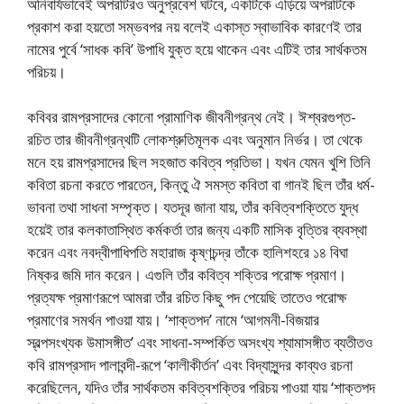
অনিবার্যভাবেই অপরটিরও অনুপ্রবেশ ঘটবে, একটিকে এড়িয়ে অপরটিকে
প্রকাশ করা হয়তো সম্ভবপর নয় বলেই একাস্ত স্বাভাবিক কারণেই তার
নামের পুর্বে ‘সাধক কবি’ উপাধি যুক্ত হয়ে থাকেন এবং এটিই তার সার্থকতম
পরিচয়।
কবিবর রামপ্রসাদের কোনো প্রামাণিক জীবনীগ্রন্থ নেই। ঈশ্বরগুপ্ত-
রচিত তার জীবনীগ্রন্থটি লোকশ্রুতিমূলক এবং অনুমান নির্ভর। তা থেকে
মনে হয় রামপ্রসাদের ছিল সহজাত কবিত্ব প্রতিভা। যখন যেমন খুশি তিনি
কবিতা রচনা করতে পারতেন, কিন্তু ঐ সমস্ত কবিতা বা গানই ছিল তাঁর ধর্ম-
ভাবনা তথা সাধনা সম্পৃক্ত। যতদূর জানা যায়, তাঁর কবিত্বশক্তিতে যুদ্ধ
হয়েই তার কলকাতাস্থিত কর্মকর্তা তার জন্য একটি মাসিক বৃত্তির ব্যবস্থা
করেন এবং নবদ্বীপাধিপতি মহারাজ কৃষ্ণচন্দ্র তাঁকে হালিশহরে ১৪ বিঘা
নিষ্কর জমি দান করেন। এগুলি তাঁর কবিত্ব শক্তির পরোক্ষ প্রমাণ।
প্রত্যক্ষ প্রমাণরূপে আমরা তাঁর রচিত কিছু পদ পেয়েছি তাতেও পরোক্ষ
প্রমাণের সমর্থন পাওয়া যায়। ‘শাক্তপদ’ নামে ‘আগমনী-বিজয়ার
স্বল্পসংখ্যক উমাসঙ্গীত’ এবং সাধনা-সম্পর্কিত অসংখ্য শ্যামাসঙ্গীত ব্যতীতও
কবি রামপ্রসাদ পালাবন্দী-রূপে ‘কালীকীর্তন’ এবং বিদ্যাসুন্দর কাব্যও রচনা
করেছিলেন, যদিও তাঁর সার্থকতম কবিত্বশক্তির পরিচয় পাওয়া যায় ‘শাক্তপদ