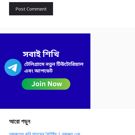
আরো পড়ুন
নজরুলের কবি মানসের বৈশিষ্ট্য | নজরুল এক