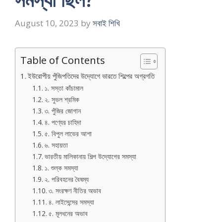
August 10, 2023
by
সবাই শিখি
Table of Contents
ইউরোপীয় পুঁজিপতিদের উদ্যোগে ভারতে শিল্পের অগ্রগতি
১. সস্তা কাঁচামাল
২. সুভল শ্রমিক
৩. পুঁজির জোগান
৪. পণ্যের চাহিদা
৫. বিপুল লাভের আশা
৬. সহায়তা
ভারতীয় মালিকানায় শিল্প উদ্যোগের সমস্যা
১. শুল্ক সমস্যা
২. পরিবহনের বৈষম্য
৩. সংরক্ষণ নীতির অভাব
৪. লাইসেন্সের সমস্যা
৫. মূলধনের অভাব