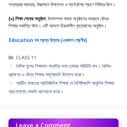
গন্ধদ্রব্য ব্যবহার, উচ্চাসনে উপবেশন ও স্বর্ণরৌপ্য গ্রহণ নিষিদ্ধ ছিল।
(৯) শিক্ষা শেষের অনুষ্ঠান:
উপসম্পদা নামক অনুষ্ঠানের মাধ্যমে বৌদ্ধ
শিক্ষার সমাপ্তি ঘটত। এটি আসলে চিরকালীন গৃহত্যাগের অনুষ্ঠান।
Education সব প্রশ্ন উত্তর (একাদশ শ্রেণীর)
Categories
CLASS 11
বৈদিক যুগের শিক্ষাদান পদ্ধতির সঙ্গে তােমার পরিচিতি দাও। বৈদিক-
ব্রাহ্মণ্য ও বৌদ্ধ শিক্ষার সাদৃশ্যগুলি উল্লেখ করাে।
প্রাচীন ভারতের প্রাতিষ্ঠানিক শিক্ষার যে বৈশিষ্ট্যগুলি আধুনিক শিক্ষায়
গ্রহণযােগ্য সেগুলি আলােচনা করাে।
Leave a Comment