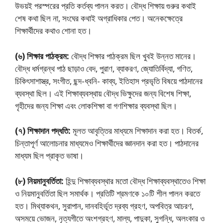
উভয়ই পরস্পরের প্রতি কর্তব্য পালন করত। বৌদ্ধ শিক্ষায় গুরুর কথাই
শেষ কথা ছিল না, সংঘের কথাই অগ্রাধিকার পেত। অনেকক্ষেত্রে
শিক্ষার্থীদের কথাও শােনা হত।
(৬) শিক্ষার পাঠক্রম:
বৌদ্ধ শিক্ষার পাঠক্রম ছিল খুবই উন্নত মানের।
বৌদ্ধ ধর্মগ্রন্থ পাঠ ছাড়াও বেদ, পুরাণ, ব্যাকরণ, জ্যোতির্বিদ্যা, গণিত,
চিকিৎসাশাস্ত্র, সংগীত, ছন্দ-ধ্বনি- কাব্য, ইতিহাস প্রভৃতি বিষয়ে পাঠদানের
ব্যবস্থা ছিল। এই শিক্ষাব্যবস্থায় বৌদ্ধ ভিক্ষুদের জন্য বিশেষ শিক্ষা,
গৃহীদের জন্য শিক্ষা এবং লােকশিক্ষা বা গণশিক্ষার ব্যবস্থা ছিল।
(৭) শিক্ষাদান পদ্ধতি:
মূলত আবৃত্তির মাধ্যমে শিক্ষাদান করা হত। বিতর্ক,
চিন্তাপূর্ণ আলােচনার মাধ্যমেও শিক্ষার্থীদের জ্ঞানদান করা হত। পাঠদানের
মাধ্যম ছিল প্রাকৃত ভাষা।
(৮) নিয়মানুবর্তিতা:
হিন্দু শিক্ষাব্যবস্থার মতাে বৌদ্ধ শিক্ষাব্যবস্থাতেও শিক্ষা
ও নিয়মানুবর্তিতা ছিল সমার্থক। প্রতিটি শ্রমণকে ১০টি শীল পালন করতে
হত। মিথ্যাকথন, সুরাপান, দানবহির্ভূত দ্রব্য গ্রহণ, অপবিত্র আচরণ,
অসময়ে ভােজন, নৃত্যগীতে অংশগ্রহণ, মাল্য, পাদুকা, সুগন্ধি, অলংকার ও