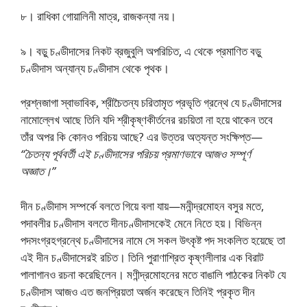
৮। রাধিকা গোয়ালিনী মাত্র, রাজকন্যা নয়।
৯। বড়ু চণ্ডীদাসের নিকট ব্রজুবুলি অপরিচিত, এ থেকে প্রমাণিত বড়ু
চণ্ডীদাস অন্যান্য চণ্ডীদাস থেকে পৃথক।
প্রশ্নজাগা স্বাভাবিক, শ্রীচৈতন্য চরিতামৃত প্রভৃতি গ্রন্থে যে চণ্ডীদাসের
নামোল্লেখ আছে তিনি যদি শ্রীকৃষ্ণকীর্তনের রচয়িতা না হয়ে থাকেন তবে
তাঁর অপর কি কোনও পরিচয় আছে? এর উত্তর অত্যন্ত সংক্ষিপ্ত—
“চৈতন্য পূর্ববর্তী এই চণ্ডীদাসের পরিচয় প্রমাণভাবে আজও সম্পূর্ণ
অজ্ঞাত।”
দীন চণ্ডীদাস সম্পর্কে বলতে গিয়ে বলা যায়—মনীন্দ্রমোহন বসুর মতে,
পদাবলীর চণ্ডীদাস বলতে দীনচণ্ডীদাসকেই মেনে নিতে হয়। বিভিন্ন
পদসংগ্রহগ্রন্থে চণ্ডীদাসের নামে সে সকল উৎকৃষ্ট পদ সংকলিত হয়েছে তা
এই দীন চণ্ডীদাসেরই রচিত। তিনি পুরাণাশ্রিত কৃষ্ণলীলার এক বিরাট
পালাগানও রচনা করেছিলেন। মণীন্দ্রমোহনের মতে বাঙালি পাঠকের নিকট যে
চণ্ডীদাস আজও এত জনপ্রিয়তা অর্জন করেছেন তিনিই প্রকৃত দীন