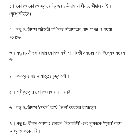
১। কোনও কোনও স্থানে দ্বিজ চণ্ডীদাস বা দীনচণ্ডীদাস নাই।
(কৃষ্ণকীর্তনে)
২। বড়ু চণ্ডীদাস শ্রীমতী রাধিকার পিতামাতার নাম সাগর ও পদুমা
বলেছেন।
৩। বড়ু চণ্ডীদাস রাধার কোনও সখী বা শাশুড়ী ননদের নাম উল্লেখ করেন
নি।
৪। কাব্যে রাধার নামাত্তর চন্দ্রাবলী।
৫। শ্রীকৃষ্ণের কোনও সখার নাম নেই।
৬। বড়ু চণ্ডীদাস ‘প্রেম’ অর্থে ‘নেহা’ ব্যবহার করেছেন।
৭। বড়ু চণ্ডীদাস কোথাও রাধাকে ‘বিনোদিণী’ এবং কৃথ্বকে ‘শ্যাম’ নামে
আখ্যাত করেন নি।