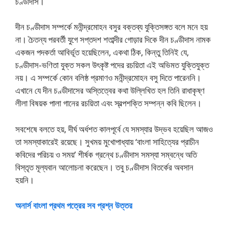
চণ্ডীদাস।
দীন চণ্ডীদাস সম্পর্কে মনীন্দ্রমোহন বসুর বক্তব্য যুক্তিসঙ্গত বলে মনে হয়
না। চৈতন্য পরবর্তী যুগে সপ্তদশ শতাব্দীর গোড়ার দিকে দীন চণ্ডীদাস নামক
একজন পদকর্তা আবির্ভূত হয়েছিলেন, একথা ঠিক, কিন্তু তিনিই যে,
চণ্ডীদাস-ভণিতা যুক্ত সকল উৎকৃষ্ট পদের রচয়িতা এই অভিমত যুক্তিযুক্ত
নয়। এ সম্পর্কে কোন বলিষ্ঠ প্রমাণও মনীন্দ্রমোহন বসু দিতে পারেননি।
এখানে যে দীন চণ্ডীদাসের অস্তিত্বের কথা উল্লিখিত হল তিনি রাধাকৃষ্ণ
লীলা বিষয়ক পালা গানের রচয়িতা এবং স্বল্পশক্তি সম্পন্ন কবি ছিলেন।
সবশেষে বলতে হয়, দীর্ঘ অর্ধশত কালপূর্বে যে সমস্যার উদ্ভব হয়েছিল আজও
তা সমস্যাকারেই রয়েছে। সুখময় মুখোপাধ্যায় ‘বাংলা সাহিত্যের প্রাচীন
কবিদের পরিচয় ও সময়’ শীর্ষক গ্রন্থে চণ্ডীদাস সমস্যা সম্বন্ধে অতি
বিস্তৃত মূল্যবান আলোচনা করেছেন। তবু চণ্ডীদাস বিতর্কের অবসান
হয়নি।
অনার্স বাংলা প্রথম পত্রের সব প্রশ্ন উত্তর