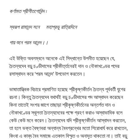
কর্ণামত শ্রীগীতগোবিন্দ ৷
স্বরূপ রামানন্দ সনে মহাপ্রভু রাত্রিদিনে
গায় শুনে পরম আনন্দ।।
এই উক্তি অবলম্বনে অনেকে এই সিদ্ধান্তে উপনীত হয়েছেন যে,
চৈতন্যদেব বড়ু চণ্ডীদাসের শ্রীকীর্ত্তনেরই দান ও নৌকাখণ্ডের পদের
রসাস্বাদন করে ‘পরম আনন্দ’ উপভোগ করতেন।
ভাষাতাত্ত্বিক বিচারে প্রমাণিত হয়েছে শ্রীকৃষ্ণকীর্তন চৈতন্য পূর্ববর্তী যুগের
রচনা। কিন্তু চৈতন্যদেব যথার্থই বড়ু চণ্ডীদাসের পদ আস্বাদন করেছেন
কিনা তাতেই সংশয় জাগে তাছাড়া শ্রীকৃষ্ণকীর্তনের অন্তর্গত দান ও
নৌকাখণ্ডের স্থূলতা চৈতন্যদেবের পক্ষে গ্রহণ করাও অস্বাভাবিক বলে
কেউ কেউ মনে করেন। চৈতন্যদেব যদি শ্রীকৃষ্ণকীর্তন আস্বাদন করতেন,
তা হলে ভক্ত বৈষ্ণবরা অন্যান্য বৈবগ্রন্থের মতো শিরোধার্য করে রাখতেন,
কিংবা এ কাব্য বৈব সমাজে এতকাল বিস্মৃত ও অনাদৃত থাকতো না। তাই বড়ু