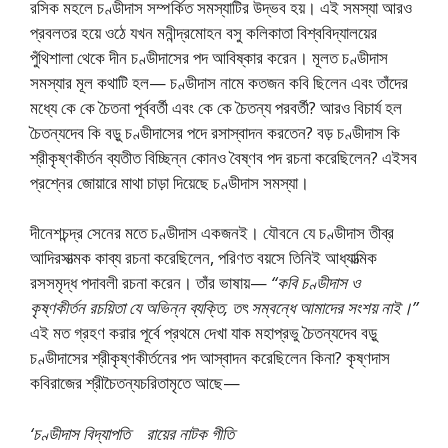
রসিক মহলে চণ্ডীদাস সম্পর্কিত সমস্যাটির উদ্ভব হয়। এই সমস্যা আরও
প্রবলতর হয়ে ওঠে যখন মনীন্দ্রমোহন বসু কলিকাতা বিশ্ববিদ্যালয়ের
পুঁথিশালা থেকে দীন চণ্ডীদাসের পদ আবিষ্কার করেন। মূলত চণ্ডীদাস
সমস্যার মূল কথাটি হল— চণ্ডীদাস নামে কতজন কবি ছিলেন এবং তাঁদের
মধ্যে কে কে চৈতনা পূর্ববর্তী এবং কে কে চৈতন্য পরবর্তী? আরও বিচার্য হল
চৈতন্যদেব কি বড়ু চণ্ডীদাসের পদে রসাস্বাদন করতেন? বড় চণ্ডীদাস কি
শ্রীকৃষ্ণকীর্তন ব্যতীত বিচ্ছিন্ন কোনও বৈষ্ণব পদ রচনা করেছিলেন? এইসব
প্রশ্নের জোয়ারে মাথা চাড়া দিয়েছে চণ্ডীদাস সমস্যা।
দীনেশচন্দ্র সেনের মতে চণ্ডীদাস একজনই। যৌবনে যে চণ্ডীদাস তীব্র
আদিরসাত্মক কাব্য রচনা করেছিলেন, পরিণত বয়সে তিনিই আধ্যাত্মিক
রসসমৃদ্ধ পদাবলী রচনা করেন। তাঁর ভাষায়—
“কবি চণ্ডীদাস ও
কৃষ্ণকীর্তন রচয়িতা যে অভিন্ন ব্যক্তি, তৎ সম্বন্ধে আমাদের সংশয় নাই।”
এই মত গ্রহণ করার পূর্বে প্রথমে দেখা যাক মহাপ্রভু চৈতন্যদেব বড়ু
চণ্ডীদাসের শ্রীকৃষ্ণকীর্তনের পদ আস্বাদন করেছিলেন কিনা? কৃষ্ণদাস
কবিরাজের শ্রীচৈতন্যচরিতামৃতে আছে—
‘চণ্ডীদাস বিদ্যাপতি রায়ের নাটক গীতি