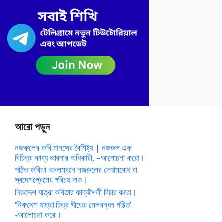
আরো পড়ুন
নজরুলের কবি মানসের বৈশিষ্ট্য | নজরুল এক
বিচিত্র কাব্য ভাবনার অধিকারী, –আলোচনা করো।
পঠিত কবিতা অবলম্বনে নজরুলের দেশাত্মবোধ বা
স্বদেশপ্রেমের পরিচয় দাও।
নিরুদ্দেশ যাত্রা কবিতার কাব্যশৈলী বিচার করো।
‘নিরুদ্দেশ যাত্রা চিত্র গীতের মেলবন্ধন গঠিত’
-আলোচনা করো।