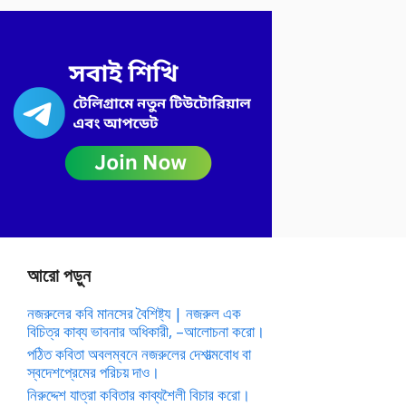
আরো পড়ুন
নজরুলের কবি মানসের বৈশিষ্ট্য | নজরুল এক
বিচিত্র কাব্য ভাবনার অধিকারী, –আলোচনা করো।
পঠিত কবিতা অবলম্বনে নজরুলের দেশাত্মবোধ বা
স্বদেশপ্রেমের পরিচয় দাও।
নিরুদ্দেশ যাত্রা কবিতার কাব্যশৈলী বিচার করো।