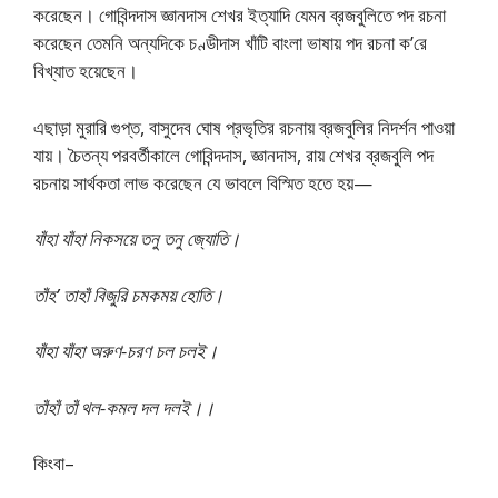
করেছেন। গোবিন্দদাস জ্ঞানদাস শেখর ইত্যাদি যেমন ব্রজবুলিতে পদ রচনা
করেছেন তেমনি অন্যদিকে চণ্ডীদাস খাঁটি বাংলা ভাষায় পদ রচনা ক’রে
বিখ্যাত হয়েছেন।
এছাড়া মুরারি গুপ্ত, বাসুদেব ঘোষ প্রভৃতির রচনায় ব্রজবুলির নিদর্শন পাওয়া
যায়। চৈতন্য পরবর্তীকালে গোবিন্দদাস, জ্ঞানদাস, রায় শেখর ব্রজবুলি পদ
রচনায় সার্থকতা লাভ করেছেন যে ভাবলে বিস্মিত হতে হয়—
যাঁহা যাঁহা নিকসয়ে তনু তনু জ্যোতি।
তাঁহ’ তাহাঁ বিজুরি চমকময় হোতি।
যাঁহা যাঁহা অরুণ-চরণ চল চলই।
তাঁহাঁ তাঁ থল-কমল দল দলই।।
কিংবা–