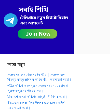
আরো পড়ুন
নজরুলের কবি মানসের বৈশিষ্ট্য | নজরুল এক
বিচিত্র কাব্য ভাবনার অধিকারী, –আলোচনা করো।
পঠিত কবিতা অবলম্বনে নজরুলের দেশাত্মবোধ বা
স্বদেশপ্রেমের পরিচয় দাও।
নিরুদ্দেশ যাত্রা কবিতার কাব্যশৈলী বিচার করো।
‘নিরুদ্দেশ যাত্রা চিত্র গীতের মেলবন্ধন গঠিত’
-আলোচনা করো।