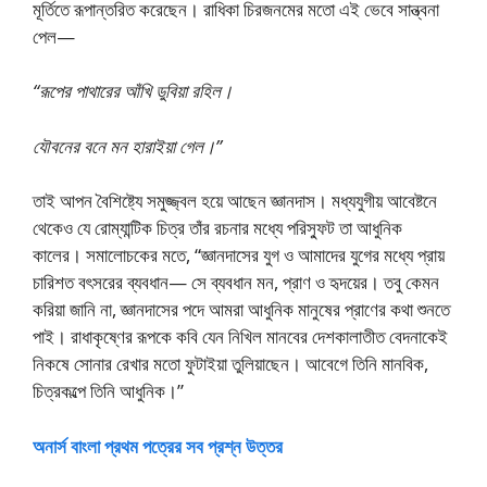
মূর্তিতে রূপান্তরিত করেছেন। রাধিকা চিরজনমের মতো এই ভেবে সান্ত্বনা
পেল—
“রূপের পাথারের আঁখি ডুবিয়া রহিল।
যৌবনের বনে মন হারাইয়া গেল।”
তাই আপন বৈশিষ্ট্যে সমুজ্জ্বল হয়ে আছেন জ্ঞানদাস। মধ্যযুগীয় আবেষ্টনে
থেকেও যে রোম্যান্টিক চিত্র তাঁর রচনার মধ্যে পরিস্ফুট তা আধুনিক
কালের। সমালোচকের মতে, “জ্ঞানদাসের যুগ ও আমাদের যুগের মধ্যে প্রায়
চারিশত বৎসরের ব্যবধান— সে ব্যবধান মন, প্রাণ ও হৃদয়ের। তবু কেমন
করিয়া জানি না, জ্ঞানদাসের পদে আমরা আধুনিক মানুষের প্রাণের কথা শুনতে
পাই। রাধাকৃষ্ণের রূপকে কবি যেন নিখিল মানবের দেশকালাতীত বেদনাকেই
নিকষে সোনার রেখার মতো ফুটাইয়া তুলিয়াছেন। আবেগে তিনি মানবিক,
চিত্রকল্পে তিনি আধুনিক।”
অনার্স বাংলা প্রথম পত্রের সব প্রশ্ন উত্তর