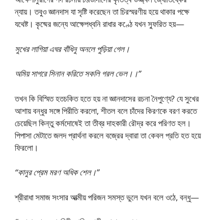
ন্যায়। তবুও জ্ঞানদাস যা সৃষ্টি করেছেন তা চিরস্মরণীয় হয়ে থাকার পক্ষে
যথেষ্ট। কৃষ্মের জন্যে আক্ষেপধ্বনি রাধার কণ্ঠে যখন স্ফুরিত হয়—
সুখের লাগিয়া এঘর বাঁধিনু অনলে পুড়িয়া গেল।
অমিয় সাগরে সিনান করিতে সকলি গরল ভেল।।”
তখন কি বিস্মিত হতচকিত হতে হয় না জ্ঞানদাসের রচনা নৈপুণ্যে? যে সুখের
আশায় বন্ধুর সঙ্গে পিরীতি করলো, শীতল বলে চাঁদের কিরণকে বরণ করতে
চেয়েছিল কিন্তু কর্মদোষেই তা তীব্র দাহকারী রৌদ্র করে পরিণত হল।
পিপাসা মেটাতে জলদ প্রার্থনা করলে বজ্রের দ্বারা তা কেবল প্রতি হত হয়ে
ফিরলো।
“কানুর প্রেম মরণ অধিক শেল।”
শ্রীরাধা সমাজ সংসার আত্মীয় পরিজন সমস্ত ভুলে যখন বলে ওঠে, বন্ধু—