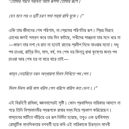
“তোমার গরবে গরবিনী আমি রূপসী তোমার রূপে।
হেন মনে লয় ও দুটি চরণ সদা লয়্যা রাখি বুকে।।”
একি তার জীবনের শেষ পরিণাম, না প্রেমের পরিণতির রূপ। প্রিয় বিরহে
চোখের জলই সম্বল করে তার দিন কাটছে, সখীদের সান্ত্বনা তার মনে ধরে না
—কারণ তার দশা যে রাত না হতেই রাতের প্রদীপ নিভে যাওয়ার মতো। শুধু
পথ চাওয়া, রাত্রি দিন, মাস, বর্ষ, সব শেষ হয় কিন্তু রাধা কৃষ্ণের জন্য পথ
চাওয়া আর শেষ হয় না বারে বারে তাই—
কাহ্ন নেহারিতে নয়ন অন্ধায়লা দিবস লিখিতে পথ গেল।
দিবস দিবস করি মাস বরিস গেল বরিসে বারিস কত ভেল।।”
এই বিরহিণী রাধিকা, জ্ঞানদাসেরই সৃষ্টি। কোন প্রথাসিদ্ধ নায়িকার আদলে না
গড়ে তিনি বিশ্বমানবীর স্বরূপকে রাধার মধ্য দিয়ে প্রকাশ করিয়েছেন।
বাস্তবের মাটিতে দাঁড়িয়ে এর রূপ নির্মিত হয়েছে, তবুও এক দুর্বধিগম্য
রোমান্টিক মানসিকতার বশবর্তী হয়ে কবি এই নায়িকাকে চিরন্তন মানবী