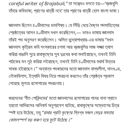
careful writer of Brajabuli,”
তা সত্ত্বেও বলতে হয়—‘ব্রজবুলি
তাঁহার কবিভাষা, প্রাণের ধাত্রী নহে’ তার প্রাণের ধাত্রী হোল বাংলা ভাষা।
জ্ঞানদাস ছিলেন চণ্ডীদাসের ভাবশিষ্য। যে সিঁড়ি বেয়ে বৈষ্ণব পদসাহিত্যের
শ্রেষ্ঠত্বের আসন চণ্ডীদাস দখল করেছিলেন,— ভাবও ভাষায় জ্ঞানদাস
তাঁরই পথ অনুসরণ করেছিলেন। অসিত বন্দ্যোপাধ্যায়-এর ভাষায় “যখন
জ্ঞানদাস কৃত্রিম কবি সংস্কারের চশমা আর ব্রজবুলির সাজ সজ্জা ত্যাগ
করিয়া বাঙালি সুরে রাধাকৃষ্ণের সুখ দুঃখের কথা শুনাইয়াছেন, তখনই তিনি
পাঠকের মন লুঠ করিয়া লইয়াছেন, তখনই তিনি চণ্ডীদাসের যথার্থ উত্তর
সাধক হইয়াছেন।” অন্যান্য পদকারদের মতো জ্ঞানদাস বাল্যলীলা, দানখণ্ড,
নৌকাবিলাস, ইত্যাদি বিষয় নিয়ে পদরচনা করলেও তাঁর শ্রেষ্ঠত্ব প্রকাশ
পেয়েছে মূলতঃ রসোগারের পদরচনায়।
জয়দেবের ‘গীত গোবিন্দমের’ মতো জ্ঞানদাসের রসোগারের পদের নানা স্থানে
হয়তো আদিরসের অনিবার্য অনুপ্রবেশ ঘটেছে, রাধাকৃষ্ণের সম্ভোগের চিত্র
স্পষ্ট হয়ে উঠেছে, তবু
“রাধার প্রতি কৃষ্ণের স্নিগ্ধ সজল মেদুর মমতার
কোমলস্পর্শ বড় করুণ হয়ে ফুটে উঠেছে।”