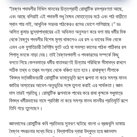
“বৈষ্ণব পদাবলীর নিখিল মানবের চিত্তগ্রাহী রোমান্টিক রসপ্রবণতা আছে,
এবং আছে বলিয়াই এই পদাবলী শুধু বৈষ্মব মোহাত্তের মঠে এবং পাঠ বাড়ীতে
স্থান পায় নাই, আধুনিক সহৃদয় পাঠকেরও রসের ভোগে লাগিয়াছে।” ডঃ
অসিত কুমার বন্দ্যোপাধ্যায়ের এই অভিমত অনুসরণ করে বলা যায় ধর্মীয় দিক
থেকে বৈষ্ণুব পদবলীর বিশেষ মূল্য থাকলেও এর রস ও ভাবের দিক থেকে
এমন এক যুগাতিচারী বৈশিষ্ট্য ফুটে ওঠে যা সমস্ত কালের পাঠক পাঠিকার রস
পিপাসু মনকে নাড়া দেয়। তাই বৈষ্ণবপদালী ও পদকারদের সম্পর্কে কিছু
বলতে গিয়ে কেলবমাত্র ধর্মীয় বাতাবরণেই চিন্তার পরিধিকে সীমাবদ্ধ রাখলে
সঠিক তথ্য ও তত্ত্ব সংগ্রহ থেকে বঞ্চিত হতে হবে। রাধাকৃষ্ণ লীলাকে
‘বিশুদ্ধ মর্ত্যজীবনচারী রোমান্টিক ভাবানুভূতি রূপে কল্পনা না করে সমগ্র মানব
জাতির অস্তরের আবেগ-অনুভূতির সঙ্গে তুলনা করাই এর সার্থকতা। জ্ঞান
দাস তারই প্রতিভু। রোমান্টিক কল্পনাকে পাথেয় করে রাধা কৃষ্মকে শুধুমাত্র
বিশুদ্ধ ধর্মীয়ভাবের নামে প্রতিষ্ঠা না করে সমগ্র মানব মানবীর প্রতিমূর্তি রূপে
তিনি গড়ে তুলেছেন।
জ্ঞানদাসের রোমান্টিক কবি প্রতিভার স্ফুরণ ঘটেছে বাংলা ও ব্রজবুলি ভাষায়
বৈষ্ণব পদরচনার মধ্যে দিয়ে। বিদ্যাপতির দ্বারা উদ্বুদ্ধ হয়ে জ্ঞানদাস