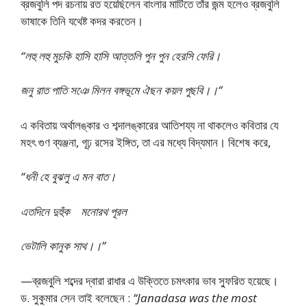
ব্রজবুলি পদ রচনায় রত হয়েছিলেন বাংলার মাটিতে তাঁর জন্ম হলেও ব্রজবুলি
ভাষাকে তিনি যথেষ্ট কদর করতেন।
“লহু লহু মুচকি হাসি হাসি আত্তলি পুন পুন হেরসি ফেরি।
জনু রাত পাতি সঞে মিলন বঙ্গভূমে ঐছন কয়ল পুছবি।।”
এ কবিতায় অর্থালঙ্কার ও শব্দালঙ্কারের আতিশয্য না থাকলেও কবিতার যে
মহৎ গুণ ব্যঞ্জনা, গূঢ় রসের ইঙ্গিত, তা এর মধ্যে বিদ্যমান। বিশেষ করে,
“ধনী হে বুঝলু এ মন বাত।
এতদিনে দুহুঁক মনোরথ পূরল
ভেটালি কানুক সাথ।।”
—ব্রজবুলি শব্দের দ্বারা রাধার এ উক্তিতে চমৎকার ভাব স্ফুরিত হয়েছে।
ড. সুকুমার সেন তাই বলেছেন :
“Janadasa was the most