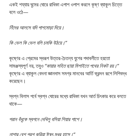
একই শয্যায় ঘুমের ঘোরে রাধিকা এপাশ ওপাশ করলে কৃষ্ণ ব্যাকুল চিত্তে
বলে ওঠে—
নিঁদের আলসে যদি পাশমোড়া দিয়ে।
কি ভেল কি ভেল বলি চমকি উঠয়ে।”
কৃষ্ণের এ প্রেমের স্বরূপ উত্তর-চৈতন্য যুগের পদাবলীতে হয়তো
সামঞ্জস্যপূর্ণ নয়, তবুও
“কায়ার সহিত ছায়া মিশাইতে পথের নিকট রয়।”
কৃষ্ণের এ ব্যাকুল বেদনা জ্ঞানদাস সমগ্র মানবের আর্তি ক্রন্দন রূপে লিপিবদ্ধ
করেছেন।
স্বপ্ন বিলাস পর্বে স্বপ্ন ঘোরের মধ্যে রাধিকা যখন আর্ত চিৎকার করে বলতে
থাকে—
পরান বঁধুকে স্বপনে দেখিলু বসিয়া শিয়ার পাশে।
নাশার বেশ পরশ করিয়া ঈষৎ মধুর হাসে।”