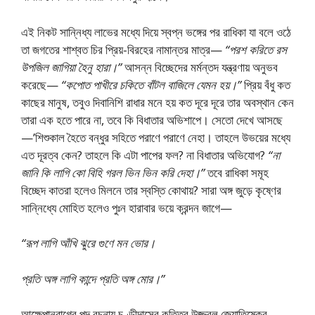
এই নিকট সান্নিধ্য লাভের মধ্যে দিয়ে স্বপ্ন ভঙ্গের পর রাধিকা যা বলে ওঠে
তা জগতের শাশ্বত চির প্রিয়-বিরহের নামান্তর মাত্র—
“পরশ করিতে রস
উপজিল জাগিয়া হৈনু হারা।”
আসন্ন বিচ্ছেদের মর্মন্তদ যন্ত্রণায় অনুভব
করেছে—
“কপোত পাখীরে চকিতে বাঁটল বাজিলে যেমন হয়।”
প্রিয় বঁধু কত
কাছের মানুষ, তবুও দিবানিশি রাধার মনে হয় কত দূরে দূরে তার অবস্থান কেন
তারা এক হতে পারে না, তবে কি বিধাতার অভিশাপে। সেতো দেখে আসছে
—’শিশুকাল হৈতে বন্ধুর সহিতে পরাণে পরাণে নেহা। তাহলে উভয়ের মধ্যে
এত দূরত্ব কেন? তাহলে কি এটা পাপের ফল? না বিধাতার অভিযোগ?
“না
জানি কি লাগি কো বিহি গরল ভিন ভিন করি দেহা।”
তবে রাধিকা সমূহ
বিচ্ছেদ কাতরা হলেও মিলনে তার স্বস্তি কোথায়? সারা অঙ্গ জুড়ে কৃষ্ণের
সান্নিধ্যে মোহিত হলেও পুঃন হারাবার ভয়ে ক্রন্দন জাগে—
“রূপ লাগি আঁখি ঝুরে গুণে মন ভোর।
প্রতি অঙ্গ লাগি কান্দে প্রতি অঙ্গ মোর।”
আক্ষেপানুরাগের পদ রচনায় চণ্ডীদাসের কৃতিত্ব উজ্জ্বল জ্যোতিষ্কের