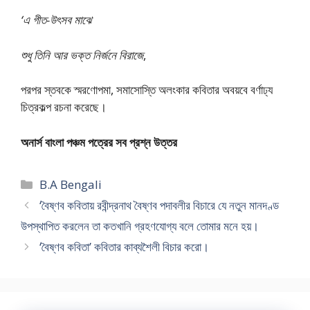
‘এ গীত-উৎসব মাঝে
শুধু তিনি আর ভক্ত নির্জনে বিরাজে
,
পরপর স্তবকে স্মরণোপমা, সমাসোস্তি অলংকার কবিতার অবয়বে বর্ণাঢ্য
চিত্রকল্প রচনা করেছে।
অনার্স বাংলা পঞ্চম পত্রের সব প্রশ্ন উত্তর
Categories
B.A Bengali
‘বৈষ্ণব কবিতায় রবীন্দ্রনাথ বৈষ্ণব পদাবলীর বিচারে যে নতুন মানদণ্ড
উপস্থাপিত করলেন তা কতখানি গ্রহণযোগ্য বলে তোমার মনে হয়।
‘বৈষ্ণব কবিতা’ কবিতার কাব্যশৈলী বিচার করো।