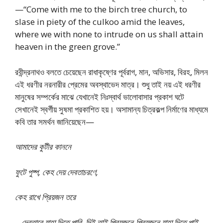
—“Come with me to the birch tree church, to
slase in piety of the culkoo amid the leaves,
where we with none to intrude on us shall attain
heaven in the green grove.”
রবীন্দ্রনাথও বলতে চেয়েছেন রাধাকৃষ্ণের পূর্বরাগ, মান, অভিসার, বিরহ, মিলন
এই ধরণীর নরনারীর প্রেমের অবস্থাভেদ মাত্র। শুধু তাই নয় এই ধরণীর
মানুষের সম্পর্কের মাঝে যেখানেই নিঃস্বার্থ ভালোবাসার প্রকাশ ঘটে
সেখানেই স্বর্গীয় সুষমা প্রকাশিত হয়। অসামান্য চিত্রকল্প নির্মাণের মাধ্যমে
কবি তার সমর্থন জানিয়েছেন—
আমাদের কুটীর কাননে
ফুটে পুষ্প, কেহ দেয় দেবতাচরণে,
কেহ রাখে প্রিয়জন তরে
…দেবতারে যাহা দিতে পারি, দিই তাই প্রিয়জনে-প্রিয়জনে যাহা দিতে পাই