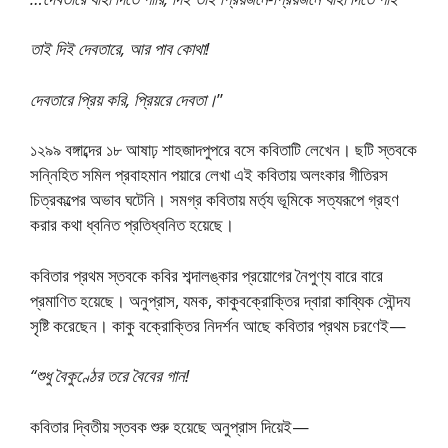
তাই দিই দেবতারে, আর পাব কোথা!
দেবতারে প্রিয় করি, প্রিয়রে দেবতা।
”
১২৯৯ বঙ্গাব্দের ১৮ আষাঢ় শাহজাদপুপরে বসে কবিতাটি লেখেন। ছটি স্তবকে
সন্নিহিত সমিল প্রবাহমান পয়ারে লেখা এই কবিতায় অলংকার গীতিরস
চিত্রকল্পের অভাব ঘটেনি। সমগ্র কবিতায় মর্ত্য ভূমিকে সত্যরূপে গ্রহণ
করার কথা ধ্বনিত প্রতিধ্বনিত হয়েছে।
কবিতার প্রথম স্তবকে কবির শব্দালঙ্কার প্রয়োগের নৈপুণ্য বারে বারে
প্রমাণিত হয়েছে। অনুপ্রাস, যমক, কাকুবক্রোক্তির দ্বারা কাব্যিক সৌন্দয
সৃষ্টি করেছেন। কাকু বক্রোক্তির নিদর্শন আছে কবিতার প্রথম চরণেই—
“শুধু বৈকুণ্ঠের তরে বৈবের গান!
কবিতার দ্বিতীয় স্তবক শুরু হয়েছে অনুপ্রাস দিয়েই—