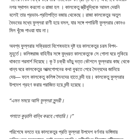
নগর স্থাপন করলো ও রাজা হল । কালকেতু স্ত্রীবুদ্ধিকে আমল দেয়নি
বলেই তার প্রভাব-প্রতিপত্তি বজায় থেকেছে। রাজা কালকেতুর অতুল
বৈভবের মধ্যে ফুল্লরা রাণী হয়ে বসল, যার সঙ্গে পশারিনী ফুল্লরার কোনও
মিল খুঁজে পাওয়া যায় না।
অবশ্য ফুল্লরার সক্রিয়তা বিশেষভাবে দৃষ্ট হয় কালকেতুর চরম বিপদ-
মুহূর্তে। কলিঙ্গরাজ বাহিনীর সঙ্গে যুদ্ধরত কালকেতুকে সে গোলা ঘরে লুকিয়ে
থাকতে পরমার্শ দিয়েছে। কৃ ট চক্রী ভাঁড়ু দত্ত কৌশলে ফুল্লরার কাছ থেকে
ধান্য ঘরে কালকেতুর আত্মগোপনের কথা বুঝতে পেরে সৈন্যদের জানিয়ে
দেয়― ফলে কালকেতু কলিঙ্গ সৈনদের হাতে বন্দী হয়। কালকেতু ফুল্লরার
উপদেশ গ্রহণ করায় পরাজিত হয়ে বন্দী হয়েছে।
“এমন সময়ে আসি ফুল্লরা সুন্দরী।
গলাতে কুড়ালি বান্ধি করহে গোহারি।।”
পরিশেষে বলতে হয় কালকেতুর প্রতি ফুল্লরা উপদেশ বর্ণনার ভঙ্গিমায়