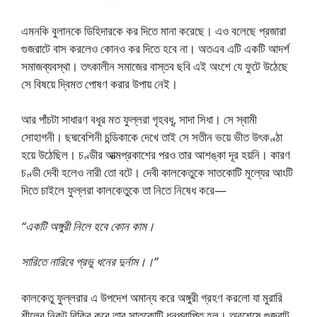
এমনকি বুলানকে ডিহিদারকে কর দিতে মানা করেছে। এও বলেছে প্রজারা
গুজরাটে বাস করলেও কোনও কর দিতে হবে না। অতএব এটি একটি আদর্শ
সমাজব্যবস্থা। তৎকালীন সমাজের বাস্তব ছবি এই অংশে যে ফুটে উঠেছে
সে বিষয়ে দ্বিমত পোষণ করার উপায় নেই।
আর পাঁচটা সাধারণ বধূর মত ফুল্লরা গৃহবধূ, সাদা সিধা। সে স্বামী
সোহাগনী। ছদ্মবেশিনী চন্ডিকাকে দেখে তাই সে সতীন ভয়ে ভীত উৎকণ্ঠা
হয়ে উঠেছিল। চণ্ডীর আত্মপ্রকাশের পরও তার আশঙ্কা দূর হয়নি। কারণ
চণ্ডী দেবী হলেও নারী তো বটে। দেবী কালকেতুকে সাতকোটি মূল্যের আংটি
দিতে চাইলে ফুল্লরা কালকেতুকে তা নিতে নিষেধ করে—
“একটি অঙ্গুরী নিলে হবে কোন কাম।
সারিতে নারিবে প্রভু ধনের দুর্নাম।।”
কালকেতু ফুল্লরার এ উপদেশ অমান্য করে অঙ্গুরী গ্রহণ করলো যা মুরারি
শীলের নিকট বিক্রি করে তার সাতকোটি ধনপ্রাপ্তি হল। অবশেষে গুজরাট