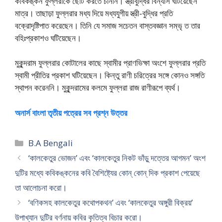
কবিকঙ্কন ফুল্লরাকে ছোট করতে চাননি। স্ত্রীবুদ্ধির বিন্যাস ঘটিয়েছেন
মাত্র। তাছাড়া ফুল্লরার মধ্য দিয়ে মধ্যযুগীয় স্ত্রী-বুদ্ধির প্রতি
বক্রোদৃষ্টিপাত করেছেন। তিনি যে সমাজ সচেতন বাস্তবজ্ঞান সম্ভৃ ত তার
বহিঃপ্রকাশও ঘটিয়েছেন।
মুকুন্দরাম ফুল্লরার কোটালের কাছে স্বামীর প্রাণভিক্ষা অংশে ফুল্লরার প্রতি
স্বামী প্রীতির প্রকাশ ঘটিয়েছেন। কিন্তু রাণী চরিত্রের সঙ্গে কোনও সঙ্গতি
স্থাপন করেননি। মুকুন্দরামের কলমে ফুল্লরা রাজ রাণীরূপে ব্যর্থ।
অনার্স বাংলা তৃতীয় পত্রের সব প্রশ্ন উত্তর
Categories
B.A Bengali
‘কালকেতুর ভোজন’ এবং ‘কালকেতুর নিকট ভাঁড়ু দত্তের আগমন’ অংশ
দুটির মধ্যে কবিকঙ্কনের কবি বৈশিষ্ট্যের কোন্ কোন্ দিক প্রকাশ পেয়েছে
তা আলোচনা করো।
‘বণিকসহ কালকেতুর কথোপকথন’ এবং ‘কালকেতুর অঙ্গুরী বিক্রয়’
উপাখ্যান দুটির বর্ণনায় কবির কৃতিত্ব বিচার করো।