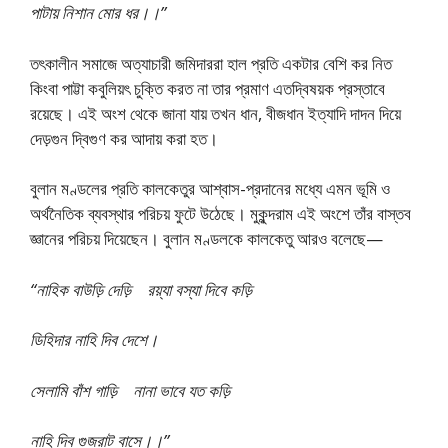
পাটায় নিশান মোর ধর।।”
তৎকালীন সমাজে অত্যাচারী জমিদাররা হাল প্রতি একটার বেশি কর নিত
কিংবা পাট্টা কবুলিয়ৎ চুক্তি করত না তার প্রমাণ এতদ্বিষয়ক প্রস্তাবে
রয়েছে। এই অংশ থেকে জানা যায় তখন ধান, বীজধান ইত্যাদি দাদন দিয়ে
দেড়গুন দ্বিগুণ কর আদায় করা হত।
বুলান মণ্ডলের প্রতি কালকেতুর আশ্বাস-প্রদানের মধ্যে এমন ভূমি ও
অর্থনৈতিক ব্যবস্থার পরিচয় ফুটে উঠেছে। মুকুন্দরাম এই অংশে তাঁর বাস্তব
জ্ঞানের পরিচয় দিয়েছেন। বুলান মণ্ডলকে কালকেতু আরও বলেছে—
“নাহিক বাউড়ি দেড়ি রয়্যা বস্যা দিবে কড়ি
ডিহিদার নাহি দিব দেশে।
সেলামি বাঁশ গাড়ি নানা ভাবে যত কড়ি
নাহি দিব গুজরাট বাসে।।”