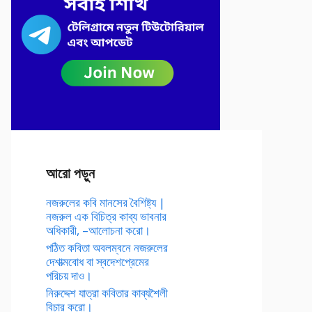
আরো পড়ুন
নজরুলের কবি মানসের বৈশিষ্ট্য |
নজরুল এক বিচিত্র কাব্য ভাবনার
অধিকারী, –আলোচনা করো।
পঠিত কবিতা অবলম্বনে নজরুলের
দেশাত্মবোধ বা স্বদেশপ্রেমের
পরিচয় দাও।
নিরুদ্দেশ যাত্রা কবিতার কাব্যশৈলী
বিচার করো।