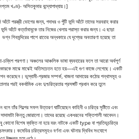
্তম খণ্ড)- অসিতকুমার বন্দ্যোপাধ্যায়।]
টে পরস্ত্রী ভোগের জন্য, গদাধর ও পুঁটি ফন্দি আঁটে তাদের সরবরাহ করার
ন্দি আঁটে কৰ্ত্তাবাবুকে তার নিজের খেলায় পরাস্ত করার জন্য। এ ছাড়া
্ন শিবমন্দিরের পাশে রাতের অন্ধকারে যে দৃশ্যের অবতারণা হয়েছে তা
া-চব্বিশ পরগণা। অঞ্চলের আঞ্চলিক ভাষা ব্যবহারের ফলে তা আরো অর্থপূর্ণ
নাট্যকারকে মাঝে মাঝেই অতিসচেতন হতে হয়—এই গুণ কাজে লেগেছে। একটি
াপন করেছেন। ভূস্বামী-প্রজার সম্পর্ক, খাজনা আদায়ের কঠোর পন্থাসমূহ ও
োলার পরই বকর্ধামিক এবং দুশ্চরিত্রতার প্রসঙ্গটি প্রধান করে তুলে
বলে তাঁর শিল্পের সফল উত্তরণ ঘাটিয়েছেন কাহিনী ও চরিত্র সৃষ্টিতে এবং
ন্ত সাদামাটা কিন্তু জোরালো। তাদের রয়েছে একধরনের শক্তিশালী আবেদন।
ু কোনো বিশেষ ব্যক্তি না হয়ে বরং নাটকে একটি type বা প্রতিভূচরিত্র
িও চমৎকার। কমেডির চরিত্রসমূহও বর্ণনা এবং ঘটনার দ্বিবিধ সংযোগে
গুণে উজ্জ্বল হয়ে ওঠে।