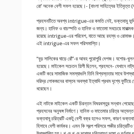
রো’ অনেক বেশী সফল হয়েছে।- [বাংলা সাহিত্যের ইতিবৃত্ত (সপ
প্রহসনটিতে অবশ্য intrigue-এর কমতি নেই, ভক্তবাবু ফন্দি আঁ
জন্য। হানিফ ও বাচস্পতি ও হানিফ ও ফাতেমা সবচেয়ে মারাত্মক ফ
রয়েছে intrigue-এর পরিবেশ, যাতে আছে রহস্য ও রোমাঞ্চ। ভগ
এই intrigue-এর সফল পরিসমাপ্তি।
“বুড় সালিকের ঘাড়ে রোঁ”-র আবহ পুরোপুরি দেশজ। যশোর-খুলন
হয়েছে। মাইকেল সচেতন শিল্পী ছিলেন, প্রহসনে- যেখানে 
একটি করে সামাজিক সমস্যাগুলি তিনি বিশ্বস্ততার সাথে উপস্থ
দরিদ্র লোকজনের বাস্তব অবস্থা ইত্যাদি প্রথম দৃশ্যে ফুটিয়ে ত
ধরেছেন।
এই নাটকে মাইকেল একটি চিরন্তন বিষয়বস্তুর সন্ধান পেয়েছেন 
প্রহসনের অনুষঙ্গ নির্মাণে। হানিফ ও ফাতেমার চরিত্র অত্য
ভক্তবাবু চরিত্রটি একটু বেশী বক্র হলেও সফল, কারণ ভক্তবাব
হিসাবে বেশী কার্যকর। এমন কি স্বল্প পরিসরে পঞ্চীর চরিত্রট
উপস্থাপিত হয়। খণ্ড খণ্ড দৃশ্যের চরিত্রায়ণ ভাষা ও বর্ণনার 