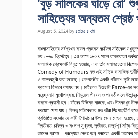
‘বুড় সালিকের ঘাড়ে রোঁ’ শু
সাহিত্যের অন্যতম শ্র
August 5, 2024
by
sobaisikhi
বাংলাসাহিত্যে সর্বপ্রথম সফল গ্রহসন রচয়িতা মাইকেল মধুসূদন
হয় ১৮৬০ খ্রিস্টাব্দে। এর আগে ১৮৫৪ সালে রামনারায়ণ তর্করত্ন
সামাজিক প্রেক্ষাপট বিধৃত হওয়ায়, এবং তাঁর সমাজচেতনা বিশেষভাবে
Comedy of Humours মত এই নাটকে সামাজিক দুর্নীতি, কুস
ও বাস্তবমুখী করা হয়েছে। গুরুগম্ভীর একটি পরিবেশ সৃষ্টি হয
প্রহসন হিসাবে যথাযথ নয়। মাইকেল ইংরেজী Farce-এর সরাসরি
মহেন্দ্রনাথ মুখোপাধ্যায়, শিমুয়েল পীরবক্স ও পরবর্তীকালে উপেন্দ
করতে প্রয়াসী হন। তাঁদের বিভিন্ন নাটকে, এবং দীনবন্ধুর নী
প্রয়োগ দেখা যায়। কিন্তু মাইকেলের মত তাঁরা শিল্পোত্তীর্ণ
প্রতিষ্ঠিত সংজ্ঞায় যে ক’টি উপাদানের উপর জোর দেওয়া হয়েছে, তা
দ্বিতীয়ত, চরিত্র ও সংলাপ মুখ্যতা, তৃতীয়ত, চাতুর্যপূর্ণ নাট্য-সিচু
রঙ্গমঞ্চ প্রসঙ্গ – প্রদ্যোত সেনগুপ্ত) পঞ্চমত, একটি অংকের মধ্