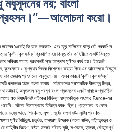
ধু মধুসূদনের নয়; বাংলা
েষ্ঠ প্রহসন।”—আলোচনা করো।
 দত্তের ‘একেই কি বলে সভ্যতা?’ এবং ‘বুড় সালিকের ঘাড়ে রোঁ’ প্রকাশিত
ের ‘কুলীন কুলসর্বস্ব’ প্রকাশিত হয় কিন্তু তাঁর কাহিনীতে একটি বিস্তৃত
 সক্রিয় থাকায় প্রহসনটি সূক্ষ্ম হাস্যরস সৃষ্টিতে ব্যর্থ হয়। ইংরেজী
ংস্কার ও কুপ্রথার তির্যক বিশ্লেষণ করতে গিয়ে এর আবেদনকে বিস্তৃত
়েছে যার মেজাজ প্রহসনের অনুকূলে নয়। এসব কারণে ‘কুলীন কুলসর্বস্ব’
 রূপান্তর ঘটান বাংলা ভাষায়। মাইকেলের সমসাময়িক দীনবন্ধু মিত্র,
্রনাথ ভট্টাচার্য, অমৃতলাল বসু প্রমুখ বাংলা প্রহসনের একটি ধারাকে প্রতিষ্ঠিত
লদর্পণের মত বিষাদউদ্দিষ্ট নাটকের বিভিন্ন হাস্যকৌতুক অংশেও Farce-এর
 হতে পারেনি। তাঁদের সীমাবদ্ধতার বিভিন্ন কারণ ছিল। প্রহসনের যে কোন
দের মধ্যে আছে “প্রথমত, সূক্ষ্ম চাতুর্যের সংগে ঘটনাসৃষ্টির প্রবণতা,
য়েশান সৃষ্টির বৈচিত্র্য, চতুর্থত, হাস্যরস উদ্রেক (বাংলা নাটক, নাট্যত্বত্ত্ব ও
যে কাহিনীর বিচরণ, ষষ্ঠত, উদ্ভট চরিত্র সৃষ্টি, সপ্তমত, হাল্কা, কৌতুকপূর্ণ