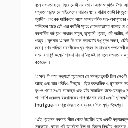
বলে সভ্যতা’য় যে শহুরে মেকী সভ্যতা ও অপসংস্কৃতির উপর আঘ
সভ্যতা’ প্রহসনে মাইকেলের পরিক্রমণের পরিধি ততটা বিস্তৃত নয় 
গ্রামীণ এবং বক ধার্মিকতার সাথে সাম্প্রদায়িক সহ-অবস্থানে
সালিকের ঘাড়ে রোঁ’-এর কাহিনী স্বয়ং কোলকাতাসহ বাংলার য
বকধার্মিক ধর্মপ্রাণ সাধারণ মানুষ, ভূস্বামী-প্রজা, ধনী আত্মীয়
প্রচুর। তুলনায় ‘একেই কি বলে সভ্যতা’য় শুধু বৃদ্ধ-তরুণ, ধার্
হবে। শেষ পর্যন্ত বাবাজীকেও ঘুষ গ্রহণের মাধ্যমে পক্ষান্তরী
সম্ভাবনাপূর্ণ কমেডি পাওয়া যায় যা ‘একেই কি বলে সভ্যতা’য় 
করেছেন।
‘একেই কি বলে সভ্যতা’ প্রহসনে যে সমস্ত ত্রুটি ছিল সেগুলি ‘ব
আছে এবং তার পরিধিও বিস্তৃত। হিন্দু বকধার্মিক ও মুসলমান স
যুগপৎ প্রাণ সঞ্চার করেছেন এবং তাঁর সামাজিক উদ্দেশ্যসমূহও
পাশাপাশি একজন বকধার্মিকের পাপ বাসনার সাথে একটি বুদ্ধিমতী গ্র
intrigue-এর প্রয়োজনে তার ব্যবহার ছিল মুখ্য উদ্দেশ্য।
“এই প্রহসন নকসার সীমা থেকে উত্তীর্ণ হয়ে একটি ষড়যন্ত
সভ্যতায়’ কোনো পরিণত ঘটনা ছিল না, কিন্তু দ্বিতীয় প্রহসনে 