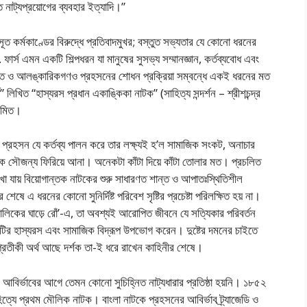
ত নাট্যপ্রয়োগের ব্যবহার ইত্যাদি।”
ত কর্মকাণ্ডের বিরুদ্ধে প্রতিবাদমুখর; বস্তুত সভ্যতার যে কোনো ধরনের
র্স এমন একটি শিল্পধরন যা মানুষের সুসভ্য সম্মানজ্ঞান, কর্তব্যবোধ এবং
ডিত ও আলঙ্কারিকগণও প্রহসনের শোধন প্রক্রিয়া সম্বন্ধে একই ধরনের মত
িখিত “হাস্যরস প্রধান একাঙ্কিকা নাটক” (সাহিত্য সন্দর্শন – শ্রীশচন্দ্র
সীমিত।
ে প্রহসন যে কর্তব্য পালন করে তার লক্ষ্যই হ’ল সামাজিক সংকট, অনাচার
িক সৌজন্য ফিরিয়ে আনা। অনেকটা কাঁটা দিয়ে কাঁটা তোলার মত। প্রচলিত
া যায় বিয়োগান্তক নাটকের শুরু সাধারণত শান্ত ও আপাতঃস্থিতিশীল
ষে এ ধরনের কোনো সুনির্দিষ্ট পরিবেশ সৃষ্টির প্রচেষ্টা পরিলক্ষিত হয় না।
ালিকের ঘাড়ে রোঁ’-এ, তা অবশ্যই আরোপিত জীবনে যে সত্যিকার পরিবর্তন
কটির হাস্যরস এবং সামাজিক বিদ্রূপ উপভোগ করেন। দুষ্টের দমনের চাইতে
প্রতীকী অর্থ আছে দর্শক তা-ই ধরে রাখেন কাহিনীর শেষে।
ম আবির্ভাবের আগে তেমন কোনো সুচিহ্নিত নাট্যধারার প্রতিষ্ঠা হয়নি। ১৮৫২
সাহিত্যে প্রথম মৌলিক নাটক। বাংলা নাটকে প্রহসনের আবির্ভাব ট্র্যাজেডি ও