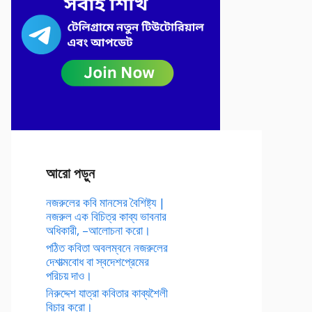
আরো পড়ুন
নজরুলের কবি মানসের বৈশিষ্ট্য |
নজরুল এক বিচিত্র কাব্য ভাবনার
অধিকারী, –আলোচনা করো।
পঠিত কবিতা অবলম্বনে নজরুলের
দেশাত্মবোধ বা স্বদেশপ্রেমের
পরিচয় দাও।
নিরুদ্দেশ যাত্রা কবিতার কাব্যশৈলী
বিচার করো।