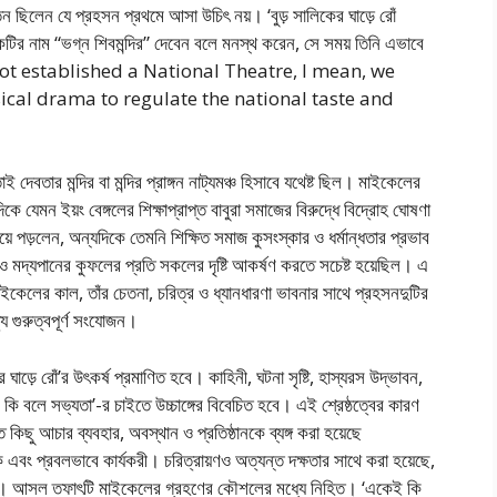
 ছিলেন যে প্রহসন প্রথমে আসা উচিৎ নয়। ‘বুড় সালিকের ঘাড়ে রোঁ
কটির নাম “ভগ্ন শিবমন্দির” দেবেন বলে মনস্থ করেন, সে সময় তিনি এভাবে
ave not established a National Theatre, I mean, we
sical drama to regulate the national taste and
 দেবতার মন্দির বা মন্দির প্রাঙ্গন নাট্যমঞ্চ হিসাবে যথেষ্ট ছিল। মাইকেলের
 যেমন ইয়ং বেঙ্গলের শিক্ষাপ্রাপ্ত বাবুরা সমাজের বিরুদ্ধে বিদ্রোহ ঘোষণা
 পড়লেন, অন্যদিকে তেমনি শিক্ষিত সমাজ কুসংস্কার ও ধর্মান্ধতার প্রভাব
 মদ্যপানের কুফলের প্রতি সকলের দৃষ্টি আকর্ষণ করতে সচেষ্ট হয়েছিল। এ
কেলের কাল, তাঁর চেতনা, চরিত্র ও ধ্যানধারণা ভাবনার সাথে প্রহসনদুটির
যে গুরুত্বপূর্ণ সংযোজন।
াড়ে রোঁ’র উৎকর্ষ প্রমাণিত হবে। কাহিনী, ঘটনা সৃষ্টি, হাস্যরস উদ্ভাবন,
ই কি বলে সভ্যতা’-র চাইতে উচ্চাঙ্গের বিবেচিত হবে। এই শ্রেষ্ঠত্বের কারণ
 কিছু আচার ব্যবহার, অবস্থান ও প্রতিষ্ঠানকে ব্যঙ্গ করা হয়েছে
মক এবং প্রবলভাবে কার্যকরী। চরিত্রায়ণও অত্যন্ত দক্ষতার সাথে করা হয়েছে,
ত হয়। আসল তফাৎটি মাইকেলের গ্রহণের কৌশলের মধ্যে নিহিত। ‘একেই কি