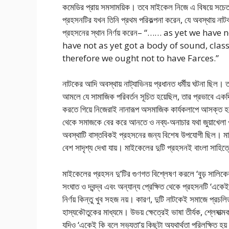
কমেডির প্রায় সমসাময়িক। তবে মাইকেল নিজে এ বিষয়ে সচেতন
প্রহসনটির যখন তিনি প্রথম পরিকল্পনা করেন, যে অবস্থায় নাট
প্রহসনের স্থান নির্ণয় করেন– “…… as yet we h
have not as yet got a body of sound, clas
therefore we ought not to have Farces.”
নাটকের আদি অবস্থায় নাট্যাভিনয় প্রধানত ধর্মীয় ঘটনা ছিল। তাই
আমলে যে সামাজিক পরিবর্তন সূচিত হয়েছিল, তার প্রভাবে একদিকে
করতে গিয়ে নিজেরাই নানারূপ অসমাজিক কার্যকলাপে আসক্ত হয়ে
থেকে সমাজকে বের করে আনতে ও নব্য-অনাচার যথা জুয়াখেলা ও
অবস্থাটি বাস্তবিকই প্রহসনের জন্য বিশেষ উপযোগী ছিল। মাই
বেশ সাদৃশ্য দেখা যায়। মাইকেলের দুটি প্রহসনই বাংলা সাহিত্
মাইকেলের প্রহসন দু’টির গুণগত বিশ্লেষণ করলে ‘বুড় সালিকের ঘ
সংঘাত ও দ্বন্দ্ব এবং অন্যান্য প্রেক্ষিত থেকে প্রহসনটি ‘একে
নির্ণয় কিন্তু খুব সহজ নয়। কারণ, দুটি নাটকেই সমাজে প্রচলিত
হাস্যকৌতুকের মাধ্যমে। উভয় ক্ষেত্রেই ভাষা তীর্যক, শ্লেষাত্
যদিও ‘একেই কি বলে সভ্যতা’য় কিছুটা অযথার্থতা পরিলক্ষি