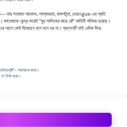
ছেন— তার সহজাত আবেদন, লাস্যময়তা, বাকপটুতা, intrigue-এর প্রতি
। ফাতেমাকে কেন্দ্র করেই “বুড় সালিকের ঘাড়ে রোঁ” কাহিনী গতিময় হয়েছে।
য এর আগে কেউ দিয়েছেন বলে মনে হয় না। প্রহসনটি তাই এদিক দিয়ে
ো এর চরিত্রসৃষ্টি”– আলোচনা করো।
 তা নির্ণয় করো।