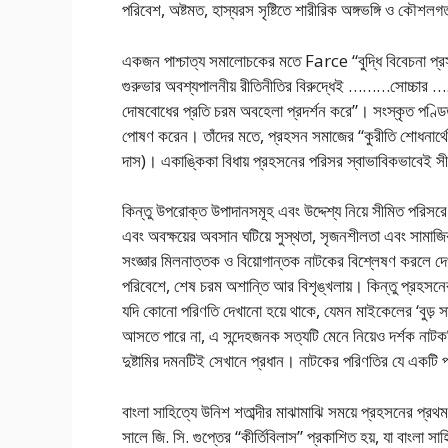
পরিবেশ, অষ্টমত, হাস্যরস সৃষ্টিতে শারীরিক অঙ্গভঙ্গি ও কৌশলগ
একজন পাশ্চাত্য সমালোচকের মতে Farce “বুদ্ধি বিবেচনা প্রসূ
গুরুভার অবশ্যপালনীয় রীতিনীতির বিরুদ্ধেই ………সোচ্চার …. ফা
দোষবোধের প্রতি চরম অবহেলা প্রদর্শন করে”। সংস্কৃত পণ্
পোষণ করেন। তাঁদের মতে, প্রহসন সমাজের “কুরীতি শোধনার্থে” ল
দাস)। একাঙ্কিকা বিধায় প্রহসনের পরিসর স্বাভাবিকভাবেই 
কিন্তু উপরোক্ত উপাদানসমূহ এবং উদ্দেশ্য নিয়ে সীমিত পরিসর
এবং অবক্ষয়ের অবসান ঘটিয়ে সুস্থতা, সৃজনশীলতা এবং সামাজ
সংজ্ঞার মিলনাত্তক ও বিয়োগান্তক নাটকের বিশ্লেষণ করলে দেখ
পরিবেশে, শেষ চরম অশান্তি আর বিশৃঙ্খলায়। কিন্তু প্রহসনের শে
যদি কোনো পরিণতি দেখানো হয়ে থাকে, যেমন মাইকেলের ‘বুড় স
আসতে পারে না, এ সন্দেহজনক সত্যটি মেনে নিয়েও দর্শক নাট
দুষ্টামির দমনটিই সেখানে প্রধান। নাটকের পরিণতির যে একটি 
বাংলা সাহিত্যে উনিশ শতাব্দীর মাঝামাঝি সময়ে প্রহসনের প্রথ
সালে জি. সি. গুপ্তের “কীর্তিবিলাস” প্রকাশিত হয়, যা বাংলা 