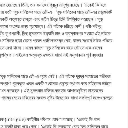
াত হেনেছেন তিনি, তার সমাজের প্রচুর সাদৃশ্য রয়েছে। ‘একেই কি বলে
যতটা ‘বুড় সালিকের ঘাড়ে রোঁ’-এ। ‘বুড় সালিকের ঘাড়ে রোঁ’-এর প্রেক্ষাপট
র একটি অত্যন্ত রাস্তব এবং জটিল চিত্র তিনি উপস্থিত করেছেন। ‘বুড়
ে কোনো অংশের জন্য প্রযোজ্য। এই নাটকে চরিত্র বেশী। ধনী-দরিদ্র,
, গরীব কৃপাপ্রার্থী, হিন্দু মুসলমান ইত্যাদি মান ও অবস্থানগত সংঘাত এই নাটকে
মিক নাস্তিক ছাড়া তেমন প্রবল প্রতিপক্ষসমূহ নেই, যাদের সংঘর্ষে নাটক গতিময়
 হতে দেখা যাচ্ছে। এসব কারণে “বুড় সালিকের ঘাড়ে রোঁ”তে এক ধরনের
অনুপস্থিত। মাইকেল অত্যন্ত দক্ষতার সাথে এই সম্ভাবনার পূর্ণ ব্যবহার
ুড় সালিকের ঘাড়ে রোঁ’-এ প্রায় নেই। এই নাটকে দ্বন্দ্ব সংঘাতের গভীরতা
রলপ্রাণা গৃহবধূকে এরূপ একটি সংঘাতের কেন্দ্রে স্থাপন করে মাইকেল নাটকে
 সাধন করেছেন। এই মুসলমান চরিত্র ব্যবহার আপাতঃদৃষ্টিতে হাস্যরসের
াম্য মেয়ের চরিত্রের সংঘাত সৃষ্টির উদ্দেশ্যের সাথে সঙ্গতিপূর্ণ হলেও বস্তুত
্রমূলক (intrigue) কাহিনীর পরিণাম ঘোষণা করেছে। ‘একেই কি বলে
সে ত্রুটি ঢাকা পড়ে গেছে। ‘একেই কি সভ্যতার’ চেয়ে ‘বুড় সালিকের ঘাড়ে