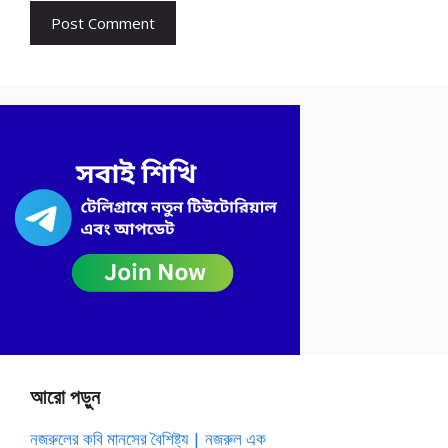
আরো পড়ুন
নজরুলের কবি মানসের বৈশিষ্ট্য | নজরুল এক