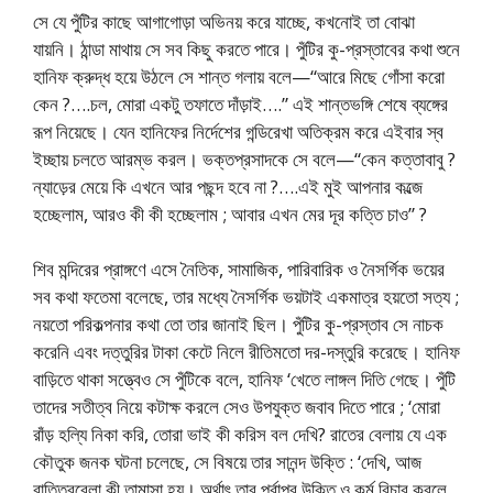
সে যে পুঁটির কাছে আগাগোড়া অভিনয় করে যাচ্ছে, কখনোই তা বোঝা
যায়নি। ঠান্ডা মাথায় সে সব কিছু করতে পারে। পুঁটির কু-প্রস্তাবের কথা শুনে
হানিফ ক্রুদ্ধ হয়ে উঠলে সে শান্ত গলায় বলে—“আরে মিছে গোঁসা করো
কেন ?….চল, মোরা একটু তফাতে দাঁড়াই….” এই শান্তভঙ্গি শেষে ব্যঙ্গের
রূপ নিয়েছে। যেন হানিফের নির্দেশের গন্ডিরেখা অতিক্রম করে এইবার স্ব
ইচ্ছায় চলতে আরম্ভ করল। ভক্তপ্রসাদকে সে বলে—“কেন কত্তাবাবু ?
ন্যাড়ের মেয়ে কি এখনে আর পছন্দ হবে না ?….এই মুই আপনার কল্জে
হচ্ছেলাম, আরও কী কী হচ্ছেলাম ; আবার এখন মের দূর কত্তি চাও” ?
শিব মন্দিরের প্রাঙ্গণে এসে নৈতিক, সামাজিক, পারিবারিক ও নৈসর্গিক ভয়ের
সব কথা ফতেমা বলেছে, তার মধ্যে নৈসর্গিক ভয়টাই একমাত্র হয়তো সত্য ;
নয়তো পরিকল্পনার কথা তো তার জানাই ছিল। পুঁটির কু-প্রস্তাব সে নাচক
করেনি এবং দত্তুরির টাকা কেটে নিলে রীতিমতো দর-দস্তুরি করেছে। হানিফ
বাড়িতে থাকা সত্ত্বেও সে পুঁটিকে বলে, হানিফ ‘খেতে লাঙ্গল দিতি গেছে। পুঁটি
তাদের সতীত্ব নিয়ে কটাক্ষ করলে সেও উপযুক্ত জবাব দিতে পারে ; ‘মোরা
রাঁড় হল্যি নিকা করি, তোরা ভাই কী করিস বল দেখি? রাতের বেলায় যে এক
কৌতুক জনক ঘটনা চলেছে, সে বিষয়ে তার সানন্দ উক্তি : ‘দেখি, আজ
রাত্তিরবেলা কী তামাসা হয়। অর্থাৎ তার পূর্বাপর উক্তি ও কর্ম বিচার করলে