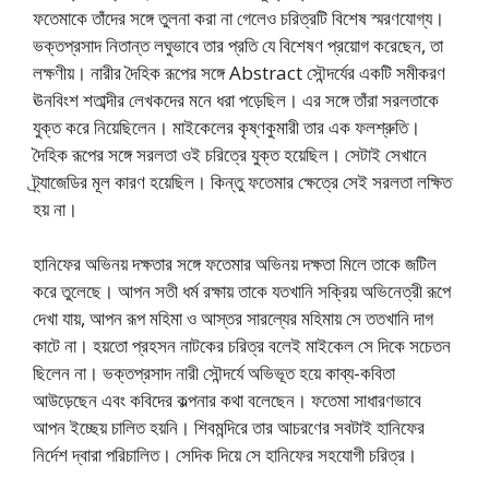
ফতেমাকে তাঁদের সঙ্গে তুলনা করা না গেলেও চরিত্রটি বিশেষ স্মরণযোগ্য।
ভক্তপ্রসাদ নিতান্ত লঘুভাবে তার প্রতি যে বিশেষণ প্রয়োগ করেছেন, তা
লক্ষণীয়। নারীর দৈহিক রূপের সঙ্গে Abstract সৌন্দর্যের একটি সমীকরণ
ঊনবিংশ শতাব্দীর লেখকদের মনে ধরা পড়েছিল। এর সঙ্গে তাঁরা সরলতাকে
যুক্ত করে নিয়েছিলেন। মাইকেলের কৃষ্ণকুমারী তার এক ফলশ্রুতি।
দৈহিক রূপের সঙ্গে সরলতা ওই চরিত্রে যুক্ত হয়েছিল। সেটাই সেখানে
ট্র্যাজেডির মূল কারণ হয়েছিল। কিন্তু ফতেমার ক্ষেত্রে সেই সরলতা লক্ষিত
হয় না।
হানিফের অভিনয় দক্ষতার সঙ্গে ফতেমার অভিনয় দক্ষতা মিলে তাকে জটিল
করে তুলেছে। আপন সতী ধর্ম রক্ষায় তাকে যতখানি সক্রিয় অভিনেত্রী রূপে
দেখা যায়, আপন রূপ মহিমা ও আস্তর সারল্যের মহিমায় সে ততখানি দাগ
কাটে না। হয়তো প্রহসন নাটকের চরিত্র বলেই মাইকেল সে দিকে সচেতন
ছিলেন না। ভক্তপ্রসাদ নারী সৌন্দর্যে অভিভূত হয়ে কাব্য-কবিতা
আউড়েছেন এবং কবিদের কল্পনার কথা বলেছেন। ফতেমা সাধারণভাবে
আপন ইচ্ছেয় চালিত হয়নি। শিবমন্দিরে তার আচরণের সবটাই হানিফের
নির্দেশ দ্বারা পরিচালিত। সেদিক দিয়ে সে হানিফের সহযোগী চরিত্র।