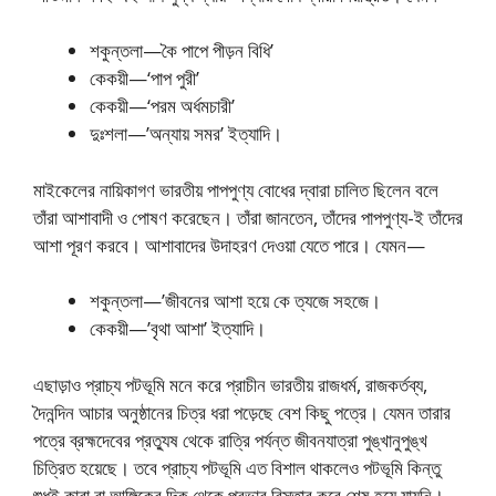
শকুন্তলা—কৈ পাপে পীড়ন বিধি’
কেকয়ী—‘পাপ পুরী’
কেকয়ী—‘পরম অর্ধমচারী’
দুঃশলা—’অন্যায় সমর’ ইত্যাদি।
মাইকেলের নায়িকাগণ ভারতীয় পাপপুণ্য বোধের দ্বারা চালিত ছিলেন বলে
তাঁরা আশাবাদী ও পোষণ করেছেন। তাঁরা জানতেন, তাঁদের পাপপুণ্য-ই তাঁদের
আশা পূরণ করবে। আশাবাদের উদাহরণ দেওয়া যেতে পারে। যেমন—
শকুন্তলা—’জীবনের আশা হয়ে কে ত্যজে সহজে।
কেকয়ী—’বৃথা আশা’ ইত্যাদি।
এছাড়াও প্রাচ্য পটভূমি মনে করে প্রাচীন ভারতীয় রাজধর্ম, রাজকর্তব্য,
দৈনন্দিন আচার অনুষ্ঠানের চিত্র ধরা পড়েছে বেশ কিছু পত্রে। যেমন তারার
পত্রে ব্রহ্মদেবের প্রত্যুষ থেকে রাত্রি পর্যন্ত জীবনযাত্রা পুঙ্খানুপুঙ্খ
চিত্রিত হয়েছে। তবে প্রাচ্য পটভূমি এত বিশাল থাকলেও পটভূমি কিন্তু
শুধুই কারা বা আঙ্গিকের দিক থেকে প্রভাব বিস্তার করে শেষ হয়ে যায়নি।