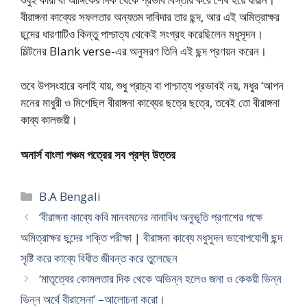
বীরাঙ্গনা কাব্যের সফলতার অন্যতম দাবিদার তার ছন্দ, আর এই অমিত্রাক্ষর
ছন্দের ধারণাটিও কিন্তু পাশ্চাত্য থেকেই সংগ্রহ করেছিলেন মধুসূদন।
মিল্টনের Blank verse-এর অনুসরণ তিনি এই ছন্দ প্রণয়ন করেন।
তবে উপসংহারে বলাই যায়, শুধু প্রাচ্য বা পাশ্চাত্য প্রভাবই নয়, মধুর ‘আপন
মনের মাধুরী ও মিশেছিল বীরাঙ্গনা কাব্যের ছত্রে ছত্রে, তবেই তো বীরাঙ্গনা
কাব্য কালজয়ী।
অনার্স বাংলা পঞ্চম পত্রের সব প্রশ্ন উত্তর
Categories
B.A Bengali
‘বীরাঙ্গনা কাব্যে কবি মানবমনের নানাবিধ অনুভূতি প্রণাশের পক্ষে
অমিত্রাক্ষর ছন্দের শক্তি পরীক্ষা | বীরাঙ্গনা কাব্যে মধুসূদন ভাবোপযোগী ছন্দ
সৃষ্টি করে কাব্যে বিধীত জীবন্ত করে তুলেছেন
‘মাতৃত্বের কোমলতার দিক থেকে অভিন্ন হলেও জনা ও কেকয়ী ভিন্ন
ভিন্ন অর্থে বীরাসেনা’ –আলোচনা করো।