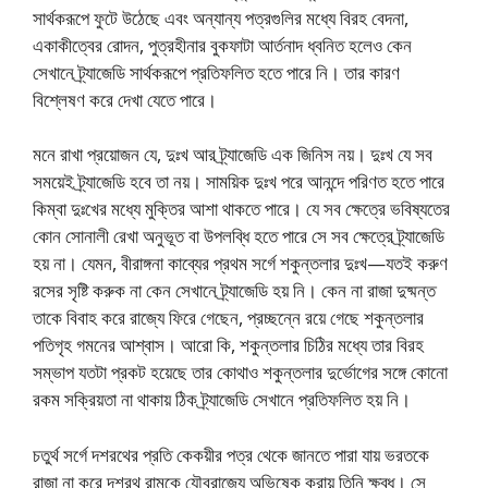
সার্থকরূপে ফুটে উঠেছে এবং অন্যান্য পত্রগুলির মধ্যে বিরহ বেদনা,
একাকীত্বের রোদন, পুত্রহীনার বুকফাটা আর্তনাদ ধ্বনিত হলেও কেন
সেখানে ট্র্যাজেডি সার্থকরূপে প্রতিফলিত হতে পারে নি। তার কারণ
বিশ্লেষণ করে দেখা যেতে পারে।
মনে রাখা প্রয়োজন যে, দুঃখ আর ট্র্যাজেডি এক জিনিস নয়। দুঃখ যে সব
সময়েই ট্র্যাজেডি হবে তা নয়। সাময়িক দুঃখ পরে আনন্দে পরিণত হতে পারে
কিম্বা দুঃখের মধ্যে মুক্তির আশা থাকতে পারে। যে সব ক্ষেত্রে ভবিষ্যতের
কোন সোনালী রেখা অনুভূত বা উপলব্ধি হতে পারে সে সব ক্ষেত্রে ট্র্যাজেডি
হয় না। যেমন, বীরাঙ্গনা কাব্যের প্রথম সর্গে শকুন্তলার দুঃখ—যতই করুণ
রসের সৃষ্টি করুক না কেন সেখানে ট্র্যাজেডি হয় নি। কেন না রাজা দুষ্মন্ত
তাকে বিবাহ করে রাজ্যে ফিরে গেছেন, প্রচ্ছন্নে রয়ে গেছে শকুন্তলার
পতিগৃহ গমনের আশ্বাস। আরো কি, শকুন্তলার চিঠির মধ্যে তার বিরহ
সম্ভাপ যতটা প্রকট হয়েছে তার কোথাও শকুন্তলার দুর্ভোগের সঙ্গে কোনো
রকম সক্রিয়তা না থাকায় ঠিক ট্র্যাজেডি সেখানে প্রতিফলিত হয় নি।
চতুর্থ সর্গে দশরথের প্রতি কেকয়ীর পত্র থেকে জানতে পারা যায় ভরতকে
রাজা না করে দশরথ রামকে যৌবরাজ্যে অভিষেক করায় তিনি ক্ষুব্ধ। সে