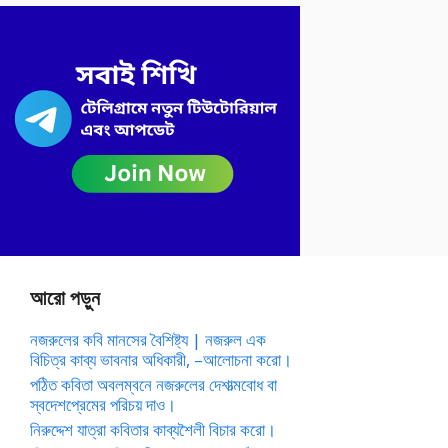
আরো পড়ুন
নজরুলের কবি মানসের বৈশিষ্ট্য | নজরুল এক
বিচিত্র কাব্য ভাবনার অধিকারী, –আলোচনা করো।
পঠিত কবিতা অবলম্বনে নজরুলের দেশাত্মবোধ বা
স্বদেশপ্রেমের পরিচয় দাও।
নিরুদ্দেশ যাত্রা কবিতার কাব্যশৈলী বিচার করো।