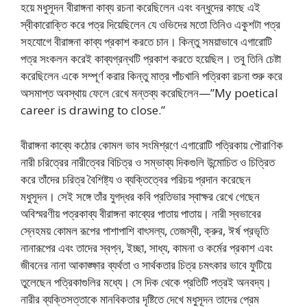
হয়ে মধুসূদন বীরাঙ্গনা কাব্য রচনা করেছিলেন এবং বন্ধুদের কাছে এই
স্বীকারোক্তি করে পত্র দিয়েছিলেন যে ওভিদের মতো তিনিও একুশটা পত্র
সহযোগে বীরাঙ্গনা কাব্য প্রকাশ করতে চান। কিন্তু সময়াভাবে এগারোটি
পত্র সংকলন করেই কাব্যগ্রন্থটি প্রকাশ করতে হয়েছিল। তবু তিনি চেষ্টা
করেছিলেন একে সম্পূর্ণ করার কিন্তু মাত্র পাঁচখানি পত্রিকা রচনা শুরু করে
অসমাপ্ত অবস্থায় ফেলে রেখে মন্তব্য করেছিলেন—”My poetical
career is drawing to close.”
বীরাঙ্গনা কাব্যে কঠোর কোমল ভাব সংমিশ্রণে এগারোটি পত্রিকায় পৌরাণিক
নারী চরিত্রের নারীত্বের বিচিত্র ও সম্ভাব্য দিকগুলি উন্মোচিত ও চিত্রিত
করে তাঁদের চরিত্র বৈশিষ্ট্য ও ব্যক্তিত্বের পরিচয় প্রদান করেছেন
মধুসূদন। সেই সঙ্গে তাঁর যুগদ্ধর কবি প্রতিভার স্বাক্ষর রেখে গেছেন
অবিস্মরণীয় পত্রকাব্য বীরাঙ্গনা কাব্যের পাতায় পাতায়। নারী স্বভাবের
স্নেহময় কোমল রূপের পাশাপাশি বাৎসল্য, তেজস্বী, ক্রুর, ঈর্ষ প্রভৃতি
নানারূপের এবং তাদের স্বপ্ন, ইচ্ছা, সাধ্য, কামনা ও কর্মের প্রকাশ এবং
জীবনের নানা আকাঙ্ক্ষার ব্যর্থতা ও সার্থকতার চিত্র চমৎকার ভাবে ফুটিয়ে
তুলেছেন পত্রিকাগুলির মধ্যে। সে দিক থেকে প্রতিটি পত্রই অনবদ্য।
নারীর ব্যক্তিসত্তাকে মানবিকতার দৃষ্টিতে দেখে মধুসূদন তাদের প্রেম