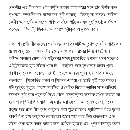
কেকয়ীর এই বিলয়মান যৌবনশ্রীর জন্যে হাহাকারের সঙ্গে তাঁর তির্যক বচন-
কুশলতা ক্ষেত্রবিশেষে নাট্যরসের সৃষ্টি করেছে। কিন্তু তা সত্ত্বেও নায়িকা
কেয়ীর আত্মদর্পের অতিরেক পরিণাম তাঁকে পাঠকের সহানুভূতি থেকে বঞ্চিত
করেছে যা কিনা ট্র্যাজিক চেতনার পথে স্বীকৃত অন্যতম শর্ত।
একাদশ সর্গের নীলধ্বজের প্রতি জনার পত্রিকাটি অনুযোগ শ্রেণীর পত্রিকার
মধ্যে অন্যতম। এখানে বীর রসের সঙ্গে করুণ রসের মিশ্রণ ঘটেছে।
কঠিনে কোমলে মেশা এই পত্রিকার মধ্যে ট্র্যাজেডির উপাদান থাকা সত্ত্বেও
এটি ট্র্যাজেডি হয়ে উঠতে পারে নি। অর্জুনের সঙ্গে যুদ্ধ করে জনার পুত্র
প্রবীর মৃত্যুবরণ করেছে। সেই মৃত্যুশোক সদ্য পুত্র হারা মাতার কাছে
করুণতম। ট্র্যাজেডির লক্ষণ বা ট্র্যাজিক-মহিমা এখানেই সৃষ্টি হতে পারত।
যদি পুত্রের মৃত্যুর কারণে মানসিক ও নৈতিক বিরোধ স্বামীর সঙ্গে অনিবার্য
ব্যবধান সৃষ্টি করে গৃহকর্মে স্থির থেকে অন্তর্দ্বন্দ্বে জনাকে মথিত করতো তা
হলে পরিপূর্ণ ট্র্যাজিক মহিমা আস্বাদ করা যেত। কিন্তু এখানে প্রবীরের
মৃত্যুর পরে রাজা নীলধ্বজ অর্জুনের সঙ্গে পুত্রশোকের প্রতিশোধ নিতে যুদ্ধে
অবতীর্ণ না হয়ে অর্জুনকে নরনারায়ণ জ্ঞানে পূজা করে নিজ রাজভবনে এনে
তাঁকে সেবা যত্ন করার ঘটনায় জনা মর্মাহত হয়েছে এবং পুত্রশোকাতুর জনার