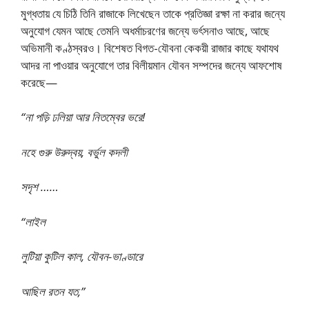
মুগ্ধতায় যে চিঠি তিনি রাজাকে লিখেছেন তাকে প্রতিজ্ঞা রক্ষা না করার জন্যে
অনুযোগ যেমন আছে তেমনি অধর্মাচরণের জন্যে ভর্ৎসনাও আছে, আছে
অভিমানী কণ্ঠস্বরও। বিশেষত বিগত-যৌবনা কেকয়ী রাজার কাছে যথাযথ
আদর না পাওয়ার অনুযোগে তার বিলীয়মান যৌবন সম্পদের জন্যে আফশোষ
করেছে—
“না পড়ি ঢলিয়া আর নিতম্বের ভরে!
নহে গুরু উরুদ্বয়, বর্ভুল কদলী
সদৃশ ……
“লাইল
লুটিয়া কুটিল কাল, যৌবন-ভাণ্ডারে
আছিল রতন যত,”