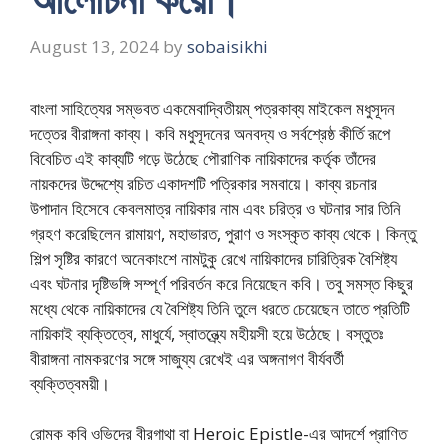
August 13, 2024
by
sobaisikhi
বাংলা সাহিত্যের সম্ভবত একমেবাদ্বিতীয়ম্ পত্রকাব্য মাইকেল মধুসূদন
দত্তের বীরাঙ্গনা কাব্য। কবি মধুসূদনের অনবদ্য ও সর্বশ্রেষ্ঠ কীর্তি রূপে
বিবেচিত এই কাব্যটি গড়ে উঠেছে পৌরাণিক নায়িকাদের কর্তৃক তাঁদের
নায়কদের উদ্দেশ্যে রচিত একাদশটি পত্রিকার সমবায়ে। কাব্য রচনার
উপাদান হিসেবে কেবলমাত্র নায়িকার নাম এবং চরিত্র ও ঘটনার সার তিনি
গ্রহণ করেছিলেন রামায়ণ, মহাভারত, পুরাণ ও সংস্কৃত কাব্য থেকে। কিন্তু
শিল্প সৃষ্টির কারণে অনেকাংশে নামটুকু রেখে নায়িকাদের চারিত্রিক বৈশিষ্ট্য
এবং ঘটনার দৃষ্টিভঙ্গি সম্পূর্ণ পরিবর্তন করে নিয়েছেন কবি। তবু সমস্ত কিছুর
মধ্যে থেকে নায়িকাদের যে বৈশিষ্ট্য তিনি তুলে ধরতে চেয়েছেন তাতে প্রতিটি
নায়িকাই ব্যক্তিত্বে, মাধুর্যে, স্বাতন্ত্র্যে মহীয়সী হয়ে উঠেছে। বস্তুতঃ
বীরাঙ্গনা নামকরণের সঙ্গে সাজুয্য রেখেই এর অঙ্গনাগণ বীর্যবর্তী
ব্যক্তিত্বময়ী।
রোমক কবি ওভিদের বীরগাথা বা Heroic Epistle-এর আদর্শে প্রাণিত