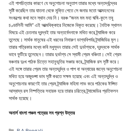
এই পাপচিত্তার কারণে যে অনুশোচনা অনুতাপ তারার মধ্যে অন্তর্দ্বন্দ্বের
সৃষ্টি করেছিল তার যাতনা থেকে মুক্তি পেতে সে জনার মতো আত্মহননের
সংকল্পের কথা মনে স্থান দেয় নি। বরঞ্চ “জনম মম মহা ঋষি-কুলে তবু
চণ্ডালিনী আমি” এই আত্মধিক্কারে নিজেকে ধিকৃত করেছে। নৈতিক স্খালন
বিষয়ে এই চেতনার দ্বন্দ্বই তার অন্তর্বেদনাকে মথিত করে ট্র্যাজিক করে
তুলেছে। সার্থক মানুষের এই ধরনের নিদারুণ ভাগ্যবিপর্যয় ট্র্যাজিডির মূল।
তারার পত্রিকার মধ্যে কবি মধুসূদন তারার সেই দুর্ভাগ্যকে, দ্বন্দ্বকে সার্থক
ভাবে ফুটিয়ে তুলেছেন। তারার দুর্ভাগ্য সে স্বামী প্রেম বঞ্চিতা। সেই প্রেম
বঞ্চনার দুঃখ পাঠক চিত্তে সহানুভূতির সঞ্চার করে, ট্র্যাজিক রস সৃষ্টি করে।
এই সঙ্গে তারার প্রেম তার অন্তর্দ্বন্দ্ব ও পাপ বা অন্যায়ের জন্যে অনুশোচনা
মথিত হয়ে অজুগুপ্সা ভাব সৃষ্টি করতে সক্ষম হয়েছে এবং এই অন্তর্দ্বন্দ্ব ও
অনুশোচনার কারণেই তার প্রেম ট্র্যাজিক মহিমা লাভ করে পাঠকের ঈপ্সিত
আস্বাদ্য রস নিষ্পত্তির সহায়ক হয়ে তারার চরিত্রে ট্র্যাজেডির প্রতিফলন
সার্থক হয়েছে।
অনার্স বাংলা পঞ্চম পত্রের সব প্রশ্ন উত্তর
Categories
B.A Bengali