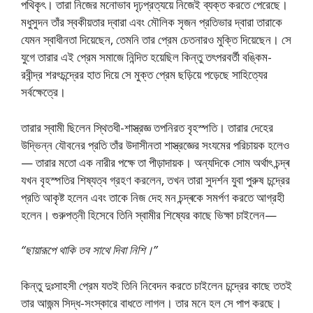
পথিকৃৎ। তারা নিজের মনোভাব দৃঢ়প্রত্যয়ে নিজেই ব্যক্ত করতে পেরেছে।
মধুসুদন তাঁর স্বকীয়তার দ্বারা এবং মৌলিক সৃজন প্রতিভার দ্বারা তারাকে
যেমন স্বাধীনতা দিয়েছেন, তেমনি তার প্রেম চেতনারও মুক্তি দিয়েছেন। সে
যুগে তারার এই প্রেম সমাজে নিন্দিত হয়েছিল কিন্তু তৎপরবর্তী বঙ্কিম-
রবীন্দ্র শরৎচন্দ্রের হাত দিয়ে সে মুক্ত প্রেম ছড়িয়ে পড়েছে সাহিত্যের
সর্বক্ষেত্রে।
তারার স্বামী ছিলেন স্থিতধী-শাস্ত্রজ্ঞ তপনিরত বৃহস্পতি। তারার দেহের
উদ্ভিন্ন যৌবনের প্রতি তাঁর উদাসীনতা শাস্ত্রজ্ঞের সংযমের পরিচায়ক হলেও
— তারার মতো এক নারীর পক্ষে তা পীড়াদায়ক। অন্যদিকে সোম অর্থাৎ চন্দ্ৰ
যখন বৃহস্পতির শিষ্যত্ব গ্রহণ করলেন, তখন তারা সুদর্শন যুবা পুরুষ চন্দ্রের
প্রতি আকৃষ্ট হলেন এবং তাকে নিজ দেহ মন চন্দ্ৰকে সমর্পণ করতে আগ্রহী
হলেন। গুরুপত্নী হিসেবে তিনি স্বামীর শিষ্যের কাছে ভিক্ষা চাইলেন—
“ছায়ারূপে থাকি তব সাথে দিবা নিশি।”
কিন্তু দুঃসাহসী প্রেম যতই তিনি নিবেদন করতে চাইলেন চন্দ্রের কাছে ততই
তার আজন্ম সিদ্ধ-সংস্কারে বাধতে লাগল। তার মনে হল সে পাপ করছে।