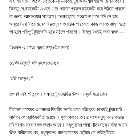
এই মর্মযাতনা পাঠক চিত্তকে স্বভাবতই ট্র্যাজিক-মহিমায় আচ্ছন্ন করে।
কিন্তু সে ট্র্যাজেডি এখানে শেষ পর্যন্ত প্রকৃত ট্র্যাজেডি হয়ে উঠতে পারলো
না জনার আত্মহত্যার সংকল্পে। আত্মহত্যার সংকল্প না করে যদি সে তার
অন্তর্বেদনা নিয়ে মনের বিরুদ্ধে সাংসারিক পরিবেশে কাজ করতে বাধ্য হতো
তা হলে পরিপূর্ণ ট্র্যাজেডি হয়ে উঠতে পারতো। কিন্তু যখনই জনা বলল—
“ছাড়িব এ পোড়া প্রাণ জাহ্নবীর জলে;
দেখিব বিস্মৃতি যদি কৃতান্তনগরে
লভি অন্তে।”
তখনই এই পত্রিকার সমস্ত ট্র্যাজেডির উপাদান ব্যর্থ হয়ে গেল।
বীরাঙ্গনা কাব্যের একমাত্র দ্বিতীয় সর্গের তারা চরিত্রের মধ্যেই ট্র্যাজেডি
সার্থকরূপে প্রতিফলিত হয়েছে। পুরাণকারের তারার সঙ্গে মধুসূদনের তারার
চরিত্রগত স্বভাবগত তফাৎ আছে। মধুসূদনের তারা শাস্ত্রবাক্যে বাঁধা আচার
ভীরু নারীমাত্র নয়, মধুসূদনের মানবতাবাদের ছোঁয়ায় সে নারীমুক্তির