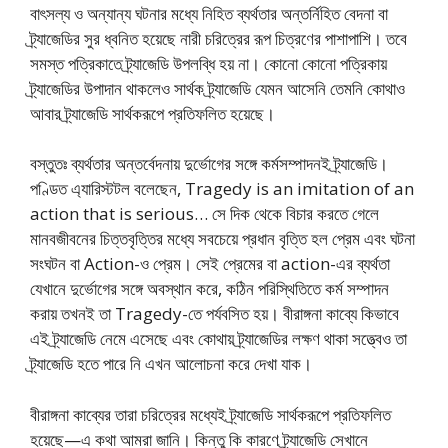
বাৎসল্য ও অন্যান্য ঘটনার মধ্যে নিহিত ব্যর্থতার অন্তর্নিহিত বেদনা বা
ট্র্যাজেডির সুর ধ্বনিত হয়েছে নারী চরিত্রের রূপ চিত্রণের পাশাপাশি। তবে
সমস্ত পত্রিকাতে ট্র্যাজেডি উপলব্ধি হয় না। কোনো কোনো পত্রিকায়
ট্র্যাজেডির উপাদান থাকলেও সার্থক ট্র্যাজেডি যেমন আসেনি তেমনি কোথাও
আবার ট্র্যাজেডি সার্থকরূপে প্রতিফলিত হয়েছে।
বস্তুতঃ ব্যর্থতার অন্তর্বেদনায় দুর্ভোগের সঙ্গে কর্মসম্পাদনই ট্র্যাজেডি।
পণ্ডিত এ্যারিস্টটল বলেছেন, Tragedy is an imitation of an
action that is serious… সে দিক থেকে বিচার করতে গেলে
মানবজীবনের চিত্তবৃত্তির মধ্যে সবচেয়ে প্রধান বৃত্তি হল প্রেম এবং ঘটনা
সংঘটন বা Action-ও প্রেম। সেই প্রেমের বা action-এর ব্যর্থতা
যেখানে দুর্ভোগের সঙ্গে অবস্থান করে, কঠিন পরিস্থিতিতে কর্ম সম্পাদন
করায় তখনই তা Tragedy-তে পর্যবসিত হয়। বীরাঙ্গনা কাব্যে কিভাবে
এই ট্র্যাজেডি নেমে এসেছে এবং কোথায় ট্র্যাজেডির লক্ষণ থাকা সত্ত্বেও তা
ট্র্যাজেডি হতে পারে নি এখন আলোচনা করে দেখা যাক।
বীরাঙ্গনা কাব্যের তারা চরিত্রের মধ্যেই ট্র্যাজেডি সার্থকরূপে প্রতিফলিত
হয়েছে—এ কথা আমরা জানি। কিন্তু কি কারণে ট্র্যাজেডি সেখানে