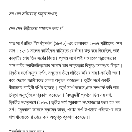
মন যেন মজিতেছে অমৃত সাগরে,
দেহ যেন উড়িতেছে সমাবেগ ভরে।”
সাত সর্গে রচিত ‘নিসর্গসন্দর্শন’ (১৮৭০)-এর রচনাকাল ১৮৬৭ খ্রীষ্টাব্দের শেষ
ভাগ। ১২৭৪ সালের কার্তিকের রাত্রিতে যে ভীষণ ঝড় বয়ে গিয়েছিল, তাই
কাব্যটির শেষ তিন সর্গের বিষয়। প্রথম সর্গে পাই সংসারের প্রয়ােজনের
সঙ্গে কবির স্বাধীনচিত্ততার সংঘর্ষে তার লক্ষ্যভ্রষ্ট বিক্ষুব্ধ অবস্থার চিন্তা।
দ্বিতীয় সর্গে সমুদ্র দর্শন, সমুদ্রের তীরে দাঁড়িয়ে কবি রামায়ণ-কাহিনী স্মরণ
করে দেশের পরাধীনতার বেদনা অনুভব করেছেন। তৃতীয় সর্গে একটি
বীরাঙ্গনার কাহিনী বর্ণিত হয়েছে। চতুর্থ সর্গে নভােমণ্ডল সম্পর্কে কবি তার
চিন্তা অনুভূতিকে প্রকাশ করেছেন। ‘বঙ্গসুন্দরী’ প্রথমে ছিল নয় সর্গ,
দ্বিতীয় সংস্করণে (১৮৮০) তৃতীয় সর্গে ‘সুরবালা’ সংযােজনের ফলে হল দশ
সর্গ। ‘সুরবালা’ আসলে স্বতন্ত্র কাব্য; প্রথম সর্গ ‘উপহারে’ পরিবেশের সঙ্গে
খাপ খাওয়াতে না পেরে কবি অতৃপ্তি প্রকাশ করেছেন।
“সর্বদাই হু হু করে মন।