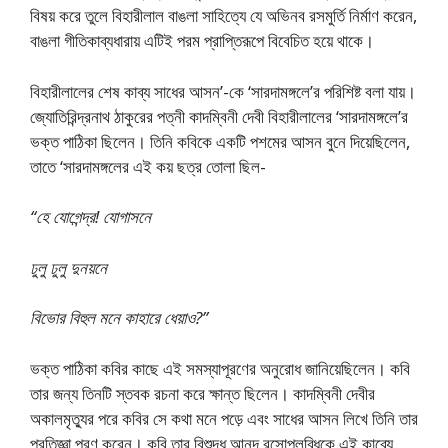
বিষয় করে তুলে বিহারীলাল বাঙলা সাহিত্যে যে অভিনব রসমুর্তি নির্মাণ করেন,
বাঙলা গীতিকাব্যধারায় এটিই পরম প্রাপ্তিরূপে বিবেচিত হয়ে থাকে।
বিহারীলালের শেষ কাব্য সাধের আসন’-কে ‘সারদামঙ্গলে’র পরিশিষ্ট বলা যায়।
জ্যোতিরিন্দ্রনাথ ঠাকুরের পত্নী কাদম্বিনী দেবী বিহারীলালের ‘সারদামঙ্গলে’র
ভক্ত পাঠিকা ছিলেন। তিনি কবিকে একটি পশমের আসন বুনে দিয়েছিলেন,
তাতে ‘সারদামঙ্গলের এই কয় ছত্র তােলা ছিল-
“হে যােগেন্দ্র! যােগাসনে
ঢুলু ঢুলু দুনয়নে
বিভাের বিহুল মনে কাহারে ধেয়াও?”
ভক্ত পাঠিকা কবির কাছে এই সমস্যাপূরণের অনুরােধ জানিয়েছিলেন। কবি
তার জন্য তিনটি স্তবক রচনা করে ক্ষান্ত ছিলেন। কাদম্বিনী দেবীর
অকালমৃত্যুর পরে কবির সে কথা মনে পড়ে এবং সাধের আসন লিখে তিনি তার
প্রতিজ্ঞা পূরণ করেন। কবি তার বিশুদ্ধ আনন্দ রসােপলব্ধিকে এই কাব্যে