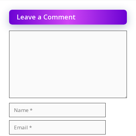
Leave a Comment
Comment
Name
Email