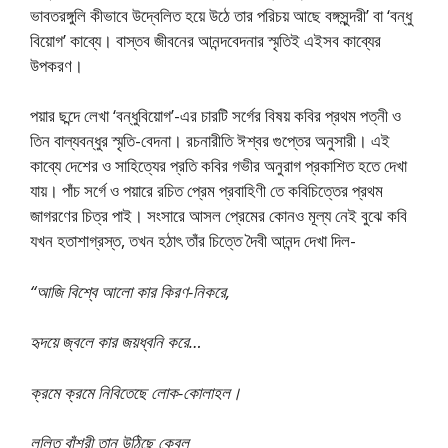
ভাবতরঙ্গুলি কীভাবে উদ্বেলিত হয়ে উঠে তার পরিচয় আছে বঙ্গসুন্দরী’ বা ‘বন্ধু
বিয়ােগ’ কাব্যে। বাস্তব জীবনের আনন্দবেদনার স্মৃতিই এইসব কাব্যের
উপকরণ।
পয়ার ছন্দে লেখা ‘বন্ধুবিয়ােগ’-এর চারটি সর্গের বিষয় কবির প্রথম পত্নী ও
তিন বাল্যবন্ধুর স্মৃতি-বেদনা। রচনারীতি ঈশ্বর গুপ্তের অনুসারী। এই
কাব্যে দেশের ও সাহিত্যের প্রতি কবির গভীর অনুরাগ প্রকাশিত হতে দেখা
যায়। পাঁচ সর্গে ও পয়ারে রচিত প্রেম প্রবাহিণী তে কবিচিত্তের প্রথম
জাগরণের চিত্র পাই। সংসারে আসল প্রেমের কোনও মূল্য নেই বুঝে কবি
যখন হতাশাগ্রস্ত, তখন হঠাৎ তাঁর চিত্তে দৈবী আনন্দ দেখা দিল-
“আজি বিশ্বে আলাে কার কিরণ-নিকরে,
হৃদয়ে জ্বলে কার জয়ধ্বনি করে…
ক্রমে ক্রমে নিবিতেছে লােক-কোলাহল।
ললিত বাঁশরী তান উঠিছে কেবল