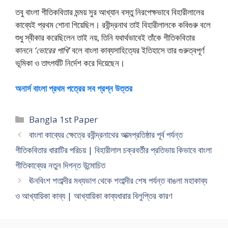
তবু বাংলা গীতিকবিতার মন্ময় সুর আখ্যান বস্তু নিরপেক্ষভাবে বিহারীলালের
কাব্যেই প্রথম শােনা গিয়েছিল। রবীন্দ্রনাথ তাই বিহারীলালকে কবিগুরু বলে
শুধু স্বীকার করেছিলেন তাই নয়, তিনি যথার্থভাবেই তাঁকে গীতিকবিতার
কাননে
‘ভােরের পাখি’
বলে বাংলা কাব্যসাহিত্যের ইতিহাসে তার গুরুত্বপূর্ণ
ভূমিকা ও তাৎপর্যটি নির্দেশ করে দিয়েছেন।
অনার্স বাংলা প্রথম পত্রের সব প্রশ্ন উত্তর
Categories
Bangla 1st Paper
বাংলা কাব্যের ক্ষেত্রে রবীন্দ্রনাথের আত্মপ্রতিষ্ঠার পূর্ব পর্যন্ত
গীতিকবিতার ধারাটির পরিচয় | বিহারীলাল চক্রবর্তীর প্রতিভায় কিভাবে বাংলা
গীতিকাব্যের নতুন দিগন্ত উন্মােচিত
ঊনবিংশ শতাব্দীর মধ্যভাগ থেকে শতাব্দীর শেষ পর্যন্ত বাঙলা মহাকাব্য
ও আখ্যায়িকা কাব্য | আখ্যায়িকা কাব্যধারার বিলুপ্তির কারণ