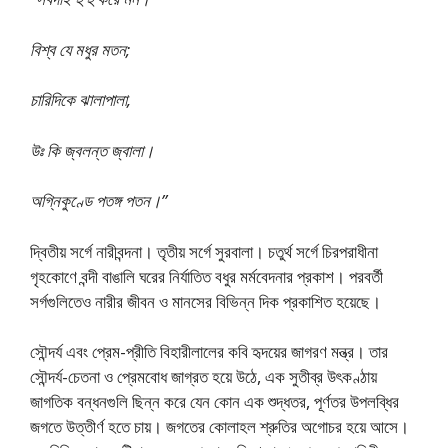
বিশ্ব যে মধুর মতন;
চারিদিকে ঝালাপালা,
উঃ কি জ্বলন্ত জ্বালা।
অগ্নিকুণ্ডে পতঙ্গ পতন।”
দ্বিতীয় সর্গে নারীবন্দনা। তৃতীয় সর্গে সুরবালা। চতুর্থ সর্গে চিরপরাধীনা
গৃহকোণে বন্দী বাঙালি ঘরের নির্যাতিত বধুর মর্মবেদনার প্রকাশ। পরবর্তী
সর্গগুলিতেও নারীর জীবন ও মানসের বিভিন্ন দিক প্রকাশিত হয়েছে।
সৌন্দর্য এবং প্রেম-প্রীতি বিহারীলালের কবি হৃদয়ের জাগরণ মন্ত্র। তার
সৌন্দর্য-চেতনা ও প্রেমবােধ জাগ্রত হয়ে উঠে, এক সুতীব্র উৎকণ্ঠায়
জাগতিক বন্ধনগুলি ছিন্ন করে যেন কোন এক শুদ্ধতর, পূর্ণতর উপলব্ধির
জগতে উত্তীর্ণ হতে চায়। জগতের কোলাহল শ্রুতির অগােচর হয়ে আসে।