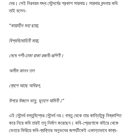
দেয়। সেই নিরবয়ব শুদ্ধ সৌন্দর্যের প্রকাশ সারদায়। সারদার বন্দনায় কবি
তাই বলেন-
“কায়াহীন মহা ছায়া,
বিশ্ববিমােহিনী মায়া,
মেঘে শশী-ঢাকা রাকা রজনী-রূপিণী।
অসীম কানন তল
ব্যেপে আছে অবিরল,
উপরে উজলে ভানু, ভূতলে যামিনী।”
এই সৌন্দর্য বস্তুবিশ্বের সৌন্দর্য নয়। বস্তু থেকে তার কান্তিটুকু নিষ্কাশিত
করে নিয়ে কবি তারই তনু নির্মাণ করেছেন। কবি-প্রেরণাকে বাইরে থেকে
ভেতরে ফিরিয়ে কবি-ব্যক্তির অনুভবের জগৎটিকেই একান্তভাবে কাব্য-