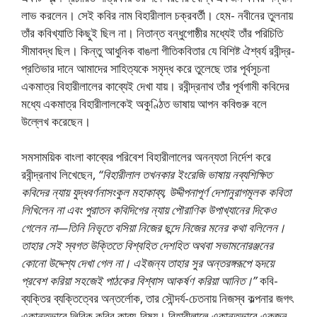
লাভ করলেন। সেই কবির নাম বিহারীলাল চক্রবর্তী। হেম- নবীনের তুলনায়
তাঁর কবিখ্যাতি কিছুই ছিল না। নিতান্ত বন্ধুগােষ্ঠীর মধ্যেই তাঁর পরিচিতি
সীমাবদ্ধ ছিল। কিন্তু আধুনিক বাঙলা গীতিকবিতার যে বিশিষ্ট ঐশ্বর্য রবীন্দ্র-
প্রতিভার দানে আমাদের সাহিত্যকে সমৃদ্ধ করে তুলেছে তার পূর্বসূচনা
একমাত্র বিহারীলালের কাব্যেই দেখা যায়। রবীন্দ্রনাথ তাঁর পূর্বগামী কবিদের
মধ্যে একমাত্র বিহারীলালকেই অকুণ্ঠিত ভাষায় আপন কবিগুরু বলে
উল্লেখ করেছেন।
সমসাময়িক বাংলা কাব্যের পরিবেশ বিহারীলালের অনন্যতা নির্দেশ করে
রবীন্দ্রনাথ লিখেছেন,
“বিহারীলাল তখনকার ইংরেজি ভাষায় নব্যশিক্ষিত
কবিদের ন্যায় যুদ্ধবর্ণনাসংকুল মহাকাব্য, উদ্দীপনাপূর্ণ দেশানুরাগমূলক কবিতা
লিখিলেন না এবং পুরাতন কবিদিগের ন্যায় পৌরাণিক উপাখ্যানের দিকেও
গেলেন না—তিনি নিভৃতে বসিয়া নিজের ছন্দে নিজের মনের কথা বলিলেন।
তাহার সেই স্বগত উক্তিতে বিশ্বহিত দেশহিত অথবা সভামনােরঞ্জনের
কোনাে উদ্দেশ্য দেখা গেল না। এইজন্য তাহার সুর অন্তরঙ্গরূপে হৃদয়ে
প্রবেশ করিয়া সহজেই পাঠকের বিশ্বাস আকর্ষণ করিয়া আনিত।”
কবি-
ব্যক্তির ব্যক্তিত্বের অন্তর্লোক, তার সৌন্দর্য-চেতনায় নিজস্ব কল্পনার জগৎ
একান্তভাবে লিরিক কবির কাব্য-বিষয়। বিহারীলালে একান্তভাবে একজন