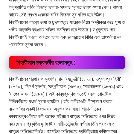
অনুপ্রাণিত কবির নিজস্ব ভাবনা-বেদনার স্বগত ভাষণ শােনা গেল। বাঙলা
কাব্যে সেই প্রথম একজন কবির নিজস্ব সুর রণিত হয়ে উঠল।
বিহারীলালের কাব্যে ভাষা ও ছন্দশাস্ত্রের যান্ত্রিক নিয়ম অস্বীকার করে সূক্ষ্ম ও
গভীর অনুভূতি ব্যঞ্জনায় শক্তি-সমন্বিত হয়ে উঠেছে। মধুসূদনের পরে
বিহারীলালই বাঙলা কবিতায় ভাষা এবং ছন্দপ্রয়ােগ বিধির এক তাৎপর্যময় নব
প্রবর্তনার সূচনা করেন।
বিহারীলাল চক্রবর্তীর রচনাসমূহ :
বিহারীলালের প্রধান কাব্যগুলির নাম ‘বঙ্গসুন্দরী’ (১৮৭০), ‘প্রেম প্রবাহিণী’
(১৮৭০), ‘নিসর্গ সন্দর্শন’, ‘বন্ধুবিয়ােগ’ (১৮৭০), ‘সারদামঙ্গল’ (১৮৭৯) এবং
‘সাধের আসন’ (১৮৮৯)। এই কাব্যগ্রন্থগুলিতেই বাঙলা রােমান্টিক
গীতিকবিতার যথার্থ সূচনা হয়েছিল। তাঁর কবিতাগুলি বিশ্লেষণ করলে
রচনাভঙ্গির একটা বিবর্তনধারা অনুভব করা যায়। প্রথমদিকের
কাব্যগ্রন্থগুলিতে কবি অনেক পরিমাণে বাস্তব অভিজ্ঞতার ওপর নির্ভর
করেছেন। প্রকৃতির দৃশ্যপট বা নারী-সৌন্দর্যের বর্ণনায় তিনি প্রত্যক্ষত
বাস্তব অভিজ্ঞতানির্ভর। জাগতিক অভিজ্ঞতার প্রতিক্রিয়ায় কবিমানসের