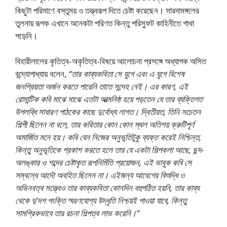
কিছুটা পরিমাণে বস্তুময় ও তত্ত্বরূপ দিতে চেষ্টা করেছেন। সারদামঙ্গলের
তুলনায় রূপক এখানে অনেকটা পরিণত কিন্তু পরিস্ফুট কাহিনীতে গাথা
পড়েনি।
বিহারীলালের কৃতিত্ব-অকৃতিত্ব-বিষয়ে আলােচনা প্রসঙ্গে অধ্যাপক অসিত
বন্দ্যোপাধ্যায় বলেন,
“তার কাব্যকবিতা সে যুগে এবং এ যুগে বিশেষ
জনপ্রিয়তা অর্জন করতে পারেনি তাতে সন্দেহ নেই। এর কারণ, এই
রােমান্টিক কবি মাঝে মাঝে এতটা আত্মনিষ্ঠ হয়ে পড়তেন যে তার ব্যক্তিগত
উপলব্ধি সাধারণ পাঠকের কাছে দুর্বোধ্য লাগত। দ্বিতীয়ত, তিনি সচেতন
শিল্পী ছিলেন না বলে, তার কবিতার কোন কোন স্থল অতিশয় ক্রুটিপূর্ণ
অমার্জিত মনে হয়। কবি যেন নিজের অনুভূতিটুকু ব্যক্ত করেই নিশ্চিন্ত,
কিন্তু অনুভূতিকে প্রকাশ করতে হলে তার যে একটা শিল্পকলা আছে, ছন্দ-
অলঙ্কার ও শব্দের চেষ্টাকৃত রূপনির্মিতি প্রয়ােজন, এই ভাবুক কবি সে
সম্বন্ধে আদৌ অবহিত ছিলেন না। এইজন্য আবেগের বিশুদ্ধি ও
অভিনবত্ব সত্ত্বেও তার কাব্যকবিতা কোনদিন বহুপঠিত হয়নি, তার কাব্য
থেকে দু’দশ পংক্তি স্মরণযােগ্য উদ্ধৃতি নিশ্চয়ই পাওয়া যাবে, কিন্তু
সামগ্রিকভাবে তার রচনা শিল্পত্ব লাভ করেনি।”