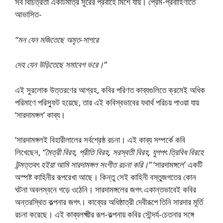
সব বিচিত্রতা একটিমাত্র সুরের প্রবাহে মিশে যায়। প্রেম-প্রবাহিণীতে
আভাসিত-
“মন যেন মজিতেছে অমৃত-সাগরে
দেহ যেন উড়িতেছে সমাবেগ ভরে।”
এই সুরলােক উত্তরণের আগ্রহ, কবির পরিণত কাব্যগুলিতে ক্রমেই অধিক
পরিমাণে পরিস্ফুট হয়েছে, তার এই কবিস্বভাবের যথার্থ পরিচয় পাওয়া যায়
‘সারদামঙ্গল’ কাব্য।
‘সারদামঙ্গলই বিহারীলালের সর্বশ্রেষ্ঠ রচনা। এই কাব্য সম্পর্কে কবি
লিখেছেন,
“মৈত্রী বিরহ, প্রীতি বিরহ, সরস্বতী বিরহ, যুগপৎ ত্রিবিধ বিরহে
উন্মত্তবৎ হইয়া আমি সারদামঙ্গল সংগীত রচনা করি।”
‘সারদামঙ্গলে’ একটি
অস্পষ্ট কাহিনীর রূপরেখা আছে। কিন্তু সেই কাহিনী বস্তুজগতের কোন
ঘটনা অবলম্বনে গড়ে ওঠেনি। সারদামঙ্গলের জগৎ একান্তভাবেই কবির
অন্তরস্থিত কল্পনার জগৎ। কাব্যের অধিষ্ঠাত্রী দেবীরূপে তিনি সারদার মূর্তি
রচনা করেছে। এই কাব্যলক্ষ্মীর রূপ-কল্পনায় কবির সৌন্দর্য-চেতনার সঙ্গে