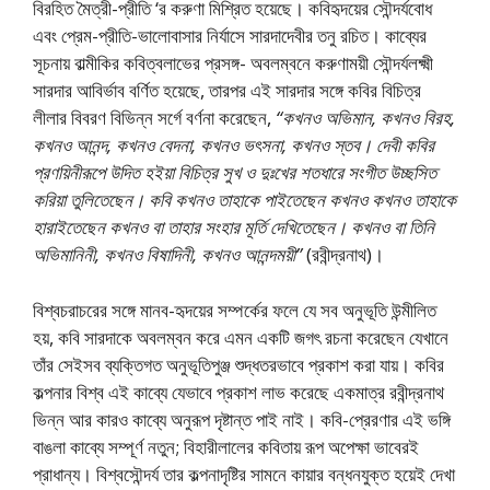
বিরহিত মৈত্রী-প্রীতি ‘র করুণা মিশ্রিত হয়েছে। কবিহৃদয়ের সৌন্দর্যবােধ
এবং প্রেম-প্রীতি-ভালােবাসার নির্যাসে সারদাদেবীর তনু রচিত। কাব্যের
সূচনায় বাল্মীকির কবিত্বলাভের প্রসঙ্গ- অবলম্বনে করুণাময়ী সৌন্দর্যলক্ষ্মী
সারদার আবির্ভাব বর্ণিত হয়েছে, তারপর এই সারদার সঙ্গে কবির বিচিত্র
লীলার বিবরণ বিভিন্ন সর্গে বর্ণনা করেছেন,
“কখনও অভিমান, কখনও বিরহ,
কখনও আনন্দ, কখনও বেদনা, কখনও ভৎসনা, কখনও স্তব। দেবী কবির
প্রণয়িনীরূপে উদিত হইয়া বিচিত্র সুখ ও দুঃখের শতধারে সংগীত উচ্ছসিত
করিয়া তুলিতেছেন। কবি কখনও তাহাকে পাইতেছেন কখনও কখনও তাহাকে
হারাইতেছেন কখনও বা তাহার সংহার মূর্তি দেখিতেছেন। কখনও বা তিনি
অভিমানিনী, কখনও বিষাদিনী, কখনও আনন্দময়ী”
(রবীন্দ্রনাথ)।
বিশ্বচরাচরের সঙ্গে মানব-হৃদয়ের সম্পর্কের ফলে যে সব অনুভূতি উন্মীলিত
হয়, কবি সারদাকে অবলম্বন করে এমন একটি জগৎ রচনা করেছেন যেখানে
তাঁর সেইসব ব্যক্তিগত অনুভূতিপুঞ্জ শুদ্ধতরভাবে প্রকাশ করা যায়। কবির
কল্পনার বিশ্ব এই কাব্যে যেভাবে প্রকাশ লাভ করেছে একমাত্র রবীন্দ্রনাথ
ভিন্ন আর কারও কাব্যে অনুরূপ দৃষ্টান্ত পাই নাই। কবি-প্রেরণার এই ভঙ্গি
বাঙলা কাব্যে সম্পূর্ণ নতুন; বিহারীলালের কবিতায় রূপ অপেক্ষা ভাবেরই
প্রাধান্য। বিশ্বসৌন্দর্য তার কল্পনাদৃষ্টির সামনে কায়ার বন্ধনযুক্ত হয়েই দেখা