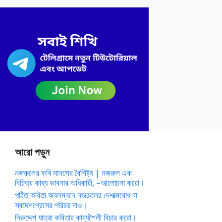
আরো পড়ুন
নজরুলের কবি মানসের বৈশিষ্ট্য | নজরুল এক
বিচিত্র কাব্য ভাবনার অধিকারী, –আলোচনা করো।
পঠিত কবিতা অবলম্বনে নজরুলের দেশাত্মবোধ বা
স্বদেশপ্রেমের পরিচয় দাও।
নিরুদ্দেশ যাত্রা কবিতার কাব্যশৈলী বিচার করো।