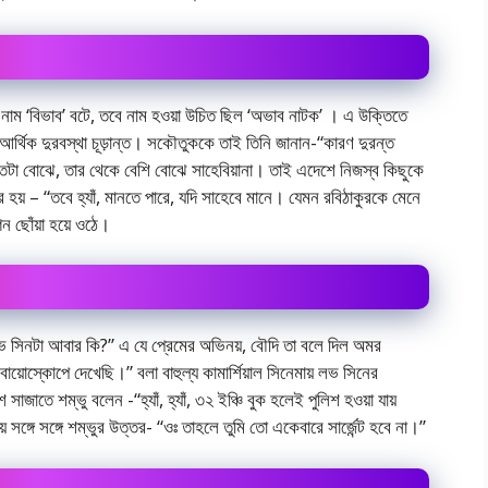
কের নাম ‘বিভাব’ বটে, তবে নাম হওয়া উচিত ছিল ‘অভাব নাটক’ । এ উক্তিতে
ন আর্থিক দুরবস্থা চূড়ান্ত। সকৌতুককে তাই তিনি জানান-“কারণ দুরন্ত
যতটা বোঝে, তার থেকে বেশি বোঝে সাহেবিয়ানা। তাই এদেশে নিজস্ব কিছুকে
হয়‌ – “তবে হ্যাঁ, মানতে পারে, যদি সাহেবে মানে। যেমন রবিঠাকুরকে মেনে
ন ছোঁয়া হয়ে ওঠে।
ভ সিনটা আবার কি?” এ যে প্রেমের অভিনয়, বৌদি তা বলে দিল অমর
ায়োস্কোপে দেখেছি।” বলা বাহুল্য কামার্শিয়াল সিনেমায় লভ সিনের
াজাতে শম্ভু বলেন -“হ্যাঁ, হ্যাঁ, ৩২ ইঞ্চি বুক হলেই পুলিশ হওয়া যায়
ঙ্গে সঙ্গে শম্ভুর উত্তর- “ওঃ তাহলে তুমি তো একেবারে সার্জেন্ট হবে না।”