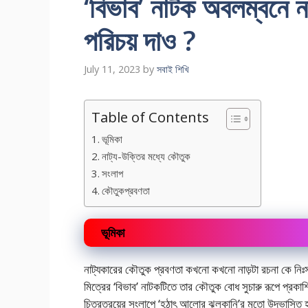
‘বিভাব’ নাটক অবলম্বনে ন
পরিচয় দাও ?
July 11, 2023
by
সবাই শিখি
Table of Contents
ভূমিকা
নাট্য-উক্তির মধ্যে কৌতুক
সংলাপ
কৌতুকপ্রবণতা
ভূমিকা
নাট্যকারের কৌতুক প্রবণতা কখনো কখনো নাড়টা রচনা কে নিঃসন্
মিত্রের ‘বিভাব’ নাটকটিতে তার কৌতুক বোধ সুচারু রূপে প্র
চিত্রত্রয়ের সংলাপে ‘হঠাৎ আলোর ঝলকানি’র মতো উদ্ভাসিত 