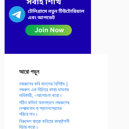
আরো পড়ুন
নজরুলের কবি মানসের বৈশিষ্ট্য |
নজরুল এক বিচিত্র কাব্য ভাবনার
অধিকারী, –আলোচনা করো।
পঠিত কবিতা অবলম্বনে নজরুলের
দেশাত্মবোধ বা স্বদেশপ্রেমের
পরিচয় দাও।
নিরুদ্দেশ যাত্রা কবিতার কাব্যশৈলী
বিচার করো।