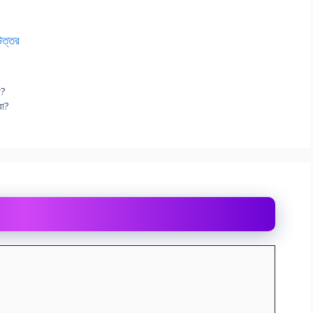
 উত্তর
ো?
রো?