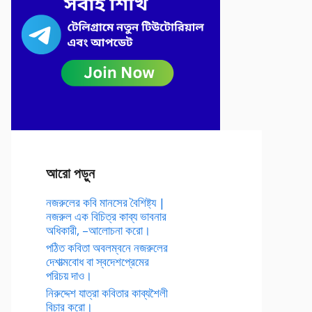
আরো পড়ুন
নজরুলের কবি মানসের বৈশিষ্ট্য |
নজরুল এক বিচিত্র কাব্য ভাবনার
অধিকারী, –আলোচনা করো।
পঠিত কবিতা অবলম্বনে নজরুলের
দেশাত্মবোধ বা স্বদেশপ্রেমের
পরিচয় দাও।
নিরুদ্দেশ যাত্রা কবিতার কাব্যশৈলী
বিচার করো।