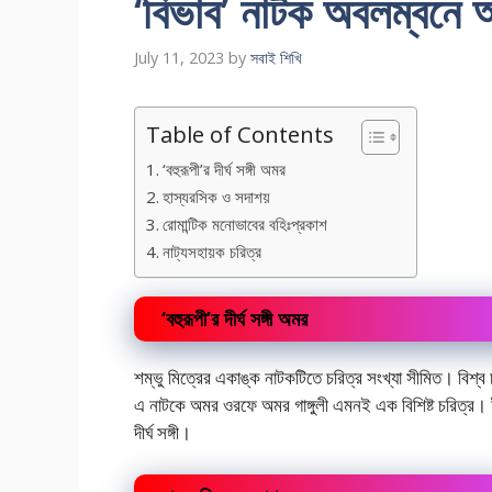
‘বিভাব’ নাটক অবলম্বনে
July 11, 2023
by
সবাই শিখি
Table of Contents
‘বহুরূপী’র দীর্ঘ সঙ্গী অমর
হাস্যরসিক ও সদাশয়
রোমান্টিক মনোভাবের বহিঃপ্রকাশ
নাট্যসহায়ক চরিত্র
‘বহুরূপী’র দীর্ঘ সঙ্গী অমর
শম্ভু মিত্রের একাঙ্ক নাটকটিতে চরিত্র সংখ্যা সীমিত। বিশ্ব 
এ নাটকে অমর ওরফে অমর গাঙ্গুলী এমনই এক বিশিষ্ট চরিত্র। ই
দীর্ঘ সঙ্গী।