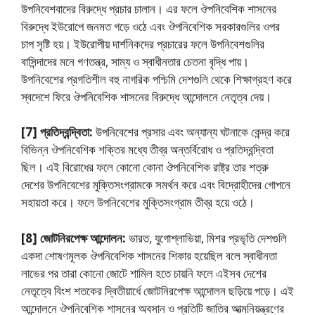
উপনিবেশবাদের বিরুদ্ধে প্রচার চালান। এর ফলে ঔপনিবেশিক শাসনের
বিরুদ্ধে ইউরােপে জনমত গড়ে ওঠে এবং ঔপনিবেশিক সরকারগুলির ওপর
চাপ সৃষ্টি হয়। ইউরােপীয় দার্শনিকদের প্রচারের ফলে উপনিবেশগুলির
বাসিন্দাদের মনে গণতন্ত্র, সাম্য ও স্বাধীনতার চেতনা বৃদ্ধি পায়।
উপনিবেশের প্রগতিশীল বহু নাগরিক পশ্চিমি দেশগুলি থেকে শিক্ষাগ্রহণ করে
স্বদেশে ফিরে ঔপনিবেশিক শাসনের বিরুদ্ধে আন্দোলনে নেতৃত্ব দেয়।
[7] প্রতিদ্বন্দ্বিতা:
উপনিবেশের প্রসার এবং অন্যান্য ঘটনাকে কেন্দ্র করে
বিভিন্ন ঔপনিবেশিক শক্তির মধ্যে তীব্র অন্তর্বিরােধ ও প্রতিদ্বন্দ্বিতা
ছিল। এই বিরােধের ফলে কোনাে কোনা ঔপনিবেশিক রাষ্ট্র তার শত্রু
দেশের উপনিবেশের মুক্তিসংগ্রামকে সমর্থন করে এবং বিদ্রোহীদের গােপনে
সহায়তা করে। ফলে উপনিবেশের মুক্তিসংগ্রাম তীব্র হয়ে ওঠে।
[8] জোটনিরপেক্ষ আন্দোলন:
ভারত, যুগােশ্লাভিয়া, মিশর প্রভৃতি দেশগুলি
একদা শােষণমূলক ঔপনিবেশিক শাসনের শিকার হয়েছিল বলে স্বাধীনতা
লাভের পর তারা কোনাে জোটে শামিল হতে চায়নি ফলে এইসব দেশের
নেতৃত্বে বিংশ শতকের দ্বিতীয়ার্ধে জোটনিরপেক্ষ আন্দোলন ছড়িয়ে পড়ে। এই
আন্দোলনে ঔপনিবেশিক শাসনের অবসান ও প্রতিটি জাতির আত্মনিয়ন্ত্রণের