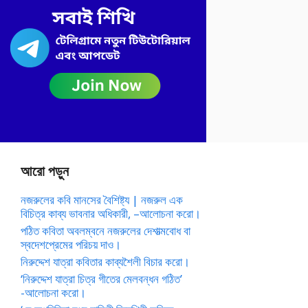
আরো পড়ুন
নজরুলের কবি মানসের বৈশিষ্ট্য | নজরুল এক
বিচিত্র কাব্য ভাবনার অধিকারী, –আলোচনা করো।
পঠিত কবিতা অবলম্বনে নজরুলের দেশাত্মবোধ বা
স্বদেশপ্রেমের পরিচয় দাও।
নিরুদ্দেশ যাত্রা কবিতার কাব্যশৈলী বিচার করো।
‘নিরুদ্দেশ যাত্রা চিত্র গীতের মেলবন্ধন গঠিত’
-আলোচনা করো।